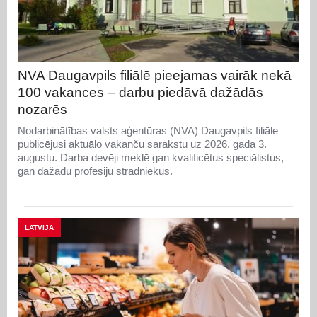
NVA Daugavpils filiālē pieejamas vairāk nekā
100 vakances – darbu piedāvā dažādās
nozarēs
Nodarbinātības valsts aģentūras (NVA) Daugavpils filiāle
publicējusi aktuālo vakanču sarakstu uz 2026. gada 3.
augustu. Darba devēji meklē gan kvalificētus speciālistus,
gan dažādu profesiju strādniekus.
LATVIJA