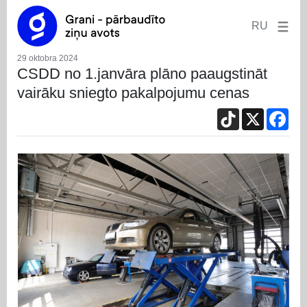
RU
29 oktobra 2024
CSDD no 1.janvāra plāno paaugstināt
vairāku sniegto pakalpojumu cenas
TikTok
X
Fac