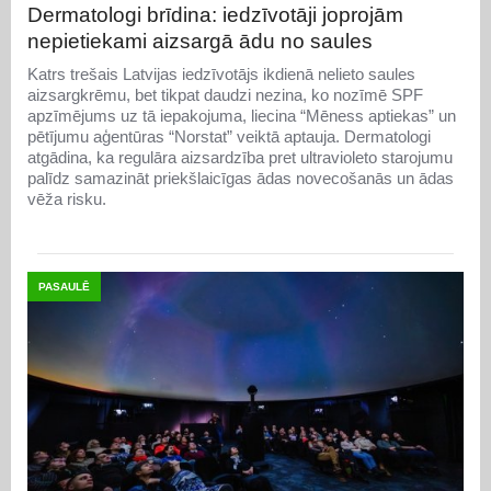
Dermatologi brīdina: iedzīvotāji joprojām
nepietiekami aizsargā ādu no saules
Katrs trešais Latvijas iedzīvotājs ikdienā nelieto saules
aizsargkrēmu, bet tikpat daudzi nezina, ko nozīmē SPF
apzīmējums uz tā iepakojuma, liecina “Mēness aptiekas” un
pētījumu aģentūras “Norstat” veiktā aptauja. Dermatologi
atgādina, ka regulāra aizsardzība pret ultravioleto starojumu
palīdz samazināt priekšlaicīgas ādas novecošanās un ādas
vēža risku.
PASAULĒ