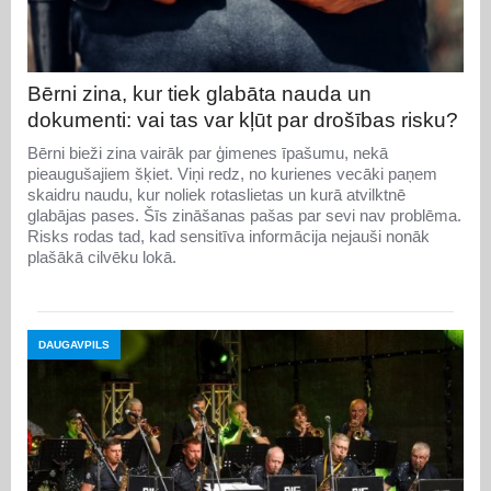
Bērni zina, kur tiek glabāta nauda un
dokumenti: vai tas var kļūt par drošības risku?
Bērni bieži zina vairāk par ģimenes īpašumu, nekā
pieaugušajiem šķiet. Viņi redz, no kurienes vecāki paņem
skaidru naudu, kur noliek rotaslietas un kurā atvilktnē
glabājas pases. Šīs zināšanas pašas par sevi nav problēma.
Risks rodas tad, kad sensitīva informācija nejauši nonāk
plašākā cilvēku lokā.
DAUGAVPILS