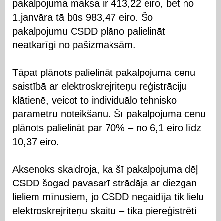
pakalpojuma maksa ir 413,22 eiro, bet no
1.janvāra tā būs 983,47 eiro. Šo
pakalpojumu CSDD plāno palielināt
neatkarīgi no pašizmaksām.
Tāpat plānots palielināt pakalpojuma cenu
saistībā ar elektroskrejriteņu reģistrāciju
klātienē, veicot to individuālo tehnisko
parametru noteikšanu. Šī pakalpojuma cenu
plānots palielināt par 70% – no 6,1 eiro līdz
10,37 eiro.
Aksenoks skaidroja, ka šī pakalpojuma dēļ
CSDD šogad pavasarī strādāja ar diezgan
lieliem mīnusiem, jo CSDD negaidīja tik lielu
elektroskrejriteņu skaitu – tika piereģistrēti