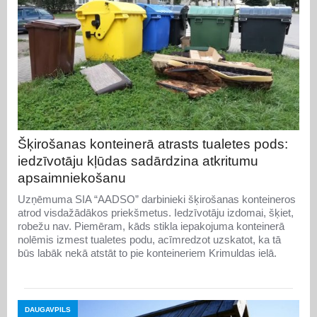
Šķirošanas konteinerā atrasts tualetes pods:
iedzīvotāju kļūdas sadārdzina atkritumu
apsaimniekošanu
Uzņēmuma SIA “AADSO” darbinieki šķirošanas konteineros
atrod visdažādākos priekšmetus. Iedzīvotāju izdomai, šķiet,
robežu nav. Piemēram, kāds stikla iepakojuma konteinerā
nolēmis izmest tualetes podu, acīmredzot uzskatot, ka tā
būs labāk nekā atstāt to pie konteineriem Krimuldas ielā.
DAUGAVPILS