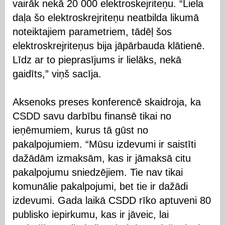
vairāk nekā 20 000 elektroskejriteņu. “Liela
daļa šo elektroskrejriteņu neatbilda likumā
noteiktajiem parametriem, tādēļ šos
elektroskrejriteņus bija jāpārbauda klātienē.
Līdz ar to pieprasījums ir lielāks, nekā
gaidīts,” viņš sacīja.
Aksenoks preses konferencē skaidroja, ka
CSDD savu darbību finansē tikai no
ieņēmumiem, kurus tā gūst no
pakalpojumiem. “Mūsu izdevumi ir saistīti
dažādām izmaksām, kas ir jāmaksā citu
pakalpojumu sniedzējiem. Tie nav tikai
komunālie pakalpojumi, bet tie ir dažādi
izdevumi. Gada laikā CSDD rīko aptuveni 80
publisko iepirkumu, kas ir jāveic, lai