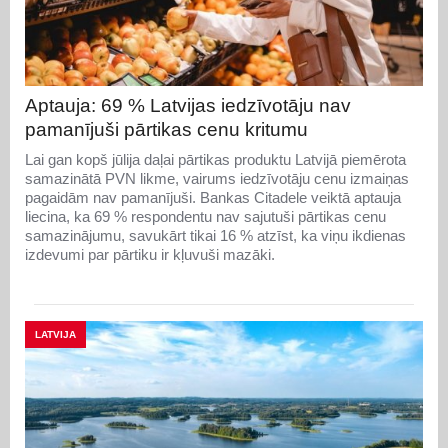
Aptauja: 69 % Latvijas iedzīvotāju nav
pamanījuši pārtikas cenu kritumu
Lai gan kopš jūlija daļai pārtikas produktu Latvijā piemērota
samazinātā PVN likme, vairums iedzīvotāju cenu izmaiņas
pagaidām nav pamanījuši. Bankas Citadele veiktā aptauja
liecina, ka 69 % respondentu nav sajutuši pārtikas cenu
samazinājumu, savukārt tikai 16 % atzīst, ka viņu ikdienas
izdevumi par pārtiku ir kļuvuši mazāki.
LATVIJA