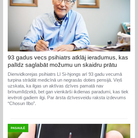
93 gadus vecs psihiatrs atklāj ieradumus, kas
palīdz saglabāt možumu un skaidru prātu
Dienvidkorejas psihiatrs Lī Si-hjongs arī 93 gadu vecumā
turpina strādāt medicīnā un negrasās doties pensijā. Viņš
uzskata, ka ilgas un aktīvas dzīves pamatā nav
brīnumlīdzekļi, bet gan vienkārši ikdienas paradumi, kas tiek
ievēroti gadiem ilgi. Par ārsta dzīvesveidu raksta izdevums
“Chosun Ilbo”.
PASAULĒ