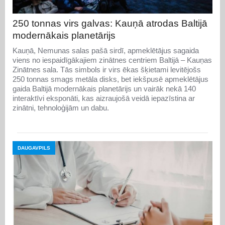
250 tonnas virs galvas: Kauņā atrodas Baltijā
modernākais planetārijs
Kauņā, Nemunas salas pašā sirdī, apmeklētājus sagaida
viens no iespaidīgākajiem zinātnes centriem Baltijā – Kauņas
Zinātnes sala. Tās simbols ir virs ēkas šķietami levitējošs
250 tonnas smags metāla disks, bet iekšpusē apmeklētājus
gaida Baltijā modernākais planetārijs un vairāk nekā 140
interaktīvi eksponāti, kas aizraujošā veidā iepazīstina ar
zinātni, tehnoloģijām un dabu.
DAUGAVPILS