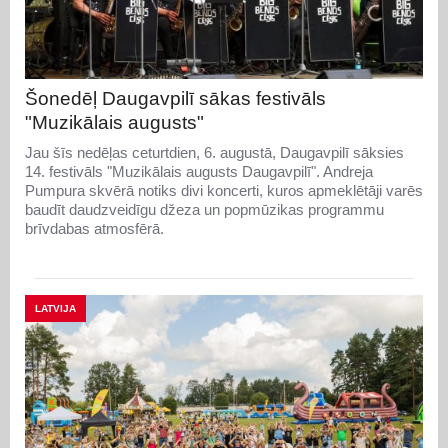
Šonedēļ Daugavpilī sākas festivāls
"Muzikālais augusts"
Jau šīs nedēļas ceturtdien, 6. augustā, Daugavpilī sāksies
14. festivāls "Muzikālais augusts Daugavpilī". Andreja
Pumpura skvērā notiks divi koncerti, kuros apmeklētāji varēs
baudīt daudzveidīgu džeza un popmūzikas programmu
brīvdabas atmosfērā.
LATVIJA