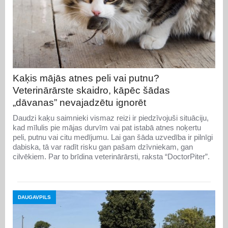
Kaķis mājās atnes peli vai putnu?
Veterinārārste skaidro, kāpēc šādas
„dāvanas” nevajadzētu ignorēt
Daudzi kaķu saimnieki vismaz reizi ir piedzīvojuši situāciju,
kad mīlulis pie mājas durvīm vai pat istabā atnes noķertu
peli, putnu vai citu medījumu. Lai gan šāda uzvedība ir pilnīgi
dabiska, tā var radīt risku gan pašam dzīvniekam, gan
cilvēkiem. Par to brīdina veterinārārsti, raksta “DoctorPiter”.
DAUGAVPILS