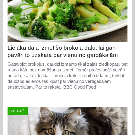
Lielākā daļa izmet šo brokoļa daļu, lai gan
pavāri to uzskata par vienu no gardākajām
Gatavojot brokoļus, daudzi izmanto tikai zaļās ziedkopas, bet
resno kātu bez domāšanas izmet. Tomēr profesionāli pavāri
norāda, ka tā ir kļūda – brokoļa kāts ir pilnībā ēdams, turklāt
daudzos ēdienos tas kļūst par vienu no vērtīgākajām
sastāvdaļām. Par to raksta “BBC Good Food”.
PASAULĒ