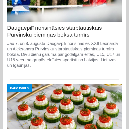
Daugavpilī norisināsies starptautiskais
Purvinsku piemiņas boksa turnīrs
Jau 7. un 8. augustā Daugavpilī norisināsies XXII Leonarda
un Aleksandra Purvinsku starptautiskais piemiņas turnīrs
boksā. Divu dienu garumā par godalgām elites, U19, U17 un
U15 vecuma grupās cīnīsies sportisti no Latvijas, Lietuvas
un Igaunijas.
DAUGAVPILS