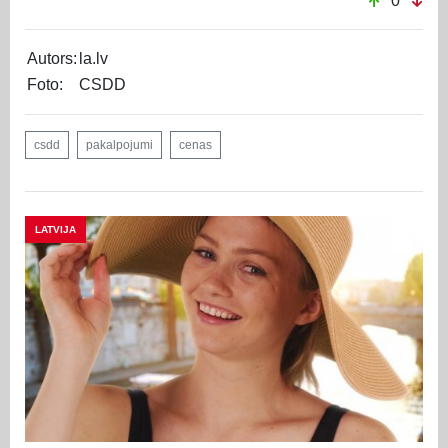
0
Autors:
la.lv
Foto:
CSDD
csdd
pakalpojumi
cenas
LATVIJA