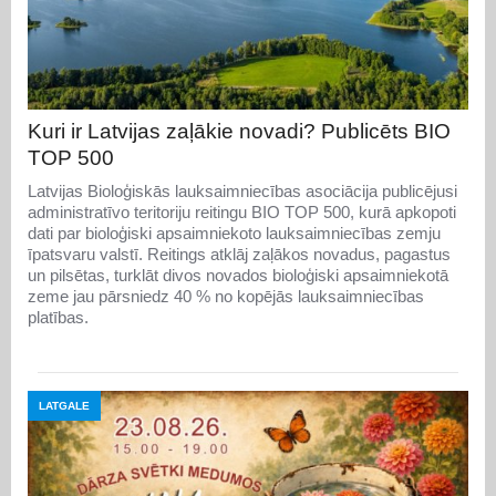
Kuri ir Latvijas zaļākie novadi? Publicēts BIO
TOP 500
Latvijas Bioloģiskās lauksaimniecības asociācija publicējusi
administratīvo teritoriju reitingu BIO TOP 500, kurā apkopoti
dati par bioloģiski apsaimniekoto lauksaimniecības zemju
īpatsvaru valstī. Reitings atklāj zaļākos novadus, pagastus
un pilsētas, turklāt divos novados bioloģiski apsaimniekotā
zeme jau pārsniedz 40 % no kopējās lauksaimniecības
platības.
LATGALE