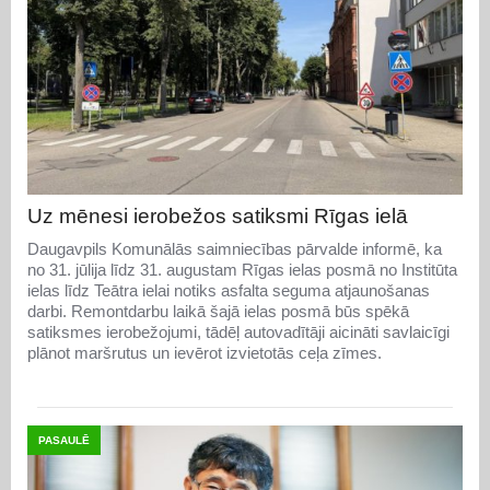
Uz mēnesi ierobežos satiksmi Rīgas ielā
Daugavpils Komunālās saimniecības pārvalde informē, ka
no 31. jūlija līdz 31. augustam Rīgas ielas posmā no Institūta
ielas līdz Teātra ielai notiks asfalta seguma atjaunošanas
darbi. Remontdarbu laikā šajā ielas posmā būs spēkā
satiksmes ierobežojumi, tādēļ autovadītāji aicināti savlaicīgi
plānot maršrutus un ievērot izvietotās ceļa zīmes.
PASAULĒ