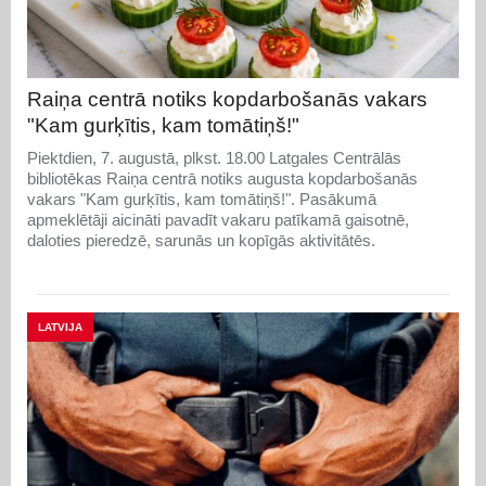
Raiņa centrā notiks kopdarbošanās vakars
"Kam gurķītis, kam tomātiņš!"
Piektdien, 7. augustā, plkst. 18.00 Latgales Centrālās
bibliotēkas Raiņa centrā notiks augusta kopdarbošanās
vakars "Kam gurķītis, kam tomātiņš!". Pasākumā
apmeklētāji aicināti pavadīt vakaru patīkamā gaisotnē,
daloties pieredzē, sarunās un kopīgās aktivitātēs.
LATVIJA