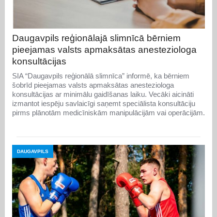
Daugavpils reģionālajā slimnīcā bērniem
pieejamas valsts apmaksātas anesteziologa
konsultācijas
SIA “Daugavpils reģionālā slimnīca” informē, ka bērniem
šobrīd pieejamas valsts apmaksātas anesteziologa
konsultācijas ar minimālu gaidīšanas laiku. Vecāki aicināti
izmantot iespēju savlaicīgi saņemt speciālista konsultāciju
pirms plānotām medicīniskām manipulācijām vai operācijām.
DAUGAVPILS