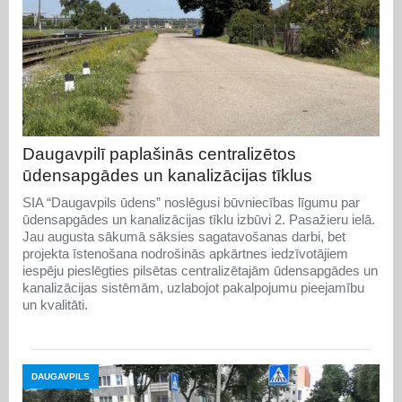
Daugavpilī paplašinās centralizētos
ūdensapgādes un kanalizācijas tīklus
SIA “Daugavpils ūdens” noslēgusi būvniecības līgumu par
ūdensapgādes un kanalizācijas tīklu izbūvi 2. Pasažieru ielā.
Jau augusta sākumā sāksies sagatavošanas darbi, bet
projekta īstenošana nodrošinās apkārtnes iedzīvotājiem
iespēju pieslēgties pilsētas centralizētajām ūdensapgādes un
kanalizācijas sistēmām, uzlabojot pakalpojumu pieejamību
un kvalitāti.
DAUGAVPILS