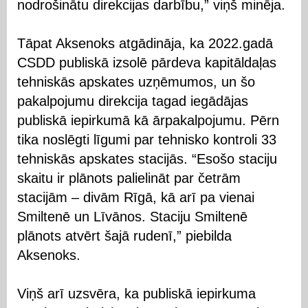
nodrošinātu direkcijas darbību,” viņš minēja.
Tāpat Aksenoks atgādināja, ka 2022.gadā
CSDD publiskā izsolē pārdeva kapitāldaļas
tehniskās apskates uzņēmumos, un šo
pakalpojumu direkcija tagad iegādājas
publiskā iepirkumā kā ārpakalpojumu. Pērn
tika noslēgti līgumi par tehnisko kontroli 33
tehniskās apskates stacijās. “Esošo staciju
skaitu ir plānots palielināt par četrām
stacijām – divām Rīgā, kā arī pa vienai
Smiltenē un Līvānos. Staciju Smiltenē
plānots atvērt šajā rudenī,” piebilda
Aksenoks.
Viņš arī uzsvēra, ka publiskā iepirkuma