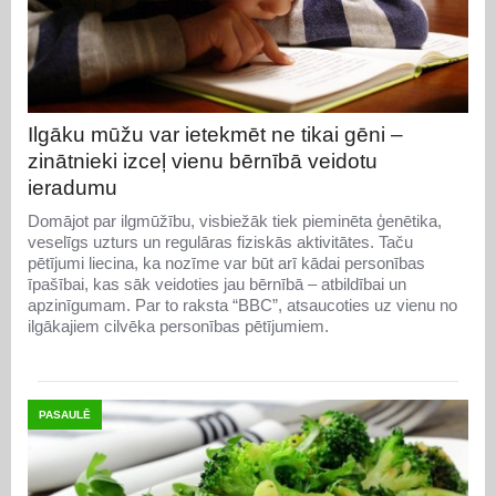
Ilgāku mūžu var ietekmēt ne tikai gēni –
zinātnieki izceļ vienu bērnībā veidotu
ieradumu
Domājot par ilgmūžību, visbiežāk tiek pieminēta ģenētika,
veselīgs uzturs un regulāras fiziskās aktivitātes. Taču
pētījumi liecina, ka nozīme var būt arī kādai personības
īpašībai, kas sāk veidoties jau bērnībā – atbildībai un
apzinīgumam. Par to raksta “BBC”, atsaucoties uz vienu no
ilgākajiem cilvēka personības pētījumiem.
PASAULĒ