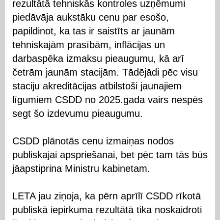
rezultātā tehniskās kontroles uzņēmumi
piedāvāja aukstāku cenu par esošo,
papildinot, ka tas ir saistīts ar jaunām
tehniskajām prasībām, inflācijas un
darbaspēka izmaksu pieaugumu, kā arī
četrām jaunām stacijām. Tādējādi pēc visu
staciju akreditācijas atbilstoši jaunajiem
līgumiem CSDD no 2025.gada vairs nespēs
segt šo izdevumu pieaugumu.
CSDD plānotās cenu izmaiņas nodos
publiskajai apspriešanai, bet pēc tam tās būs
jāapstiprina Ministru kabinetam.
LETA jau ziņoja, ka pērn aprīlī CSDD rīkotā
publiskā iepirkuma rezultātā tika noskaidroti