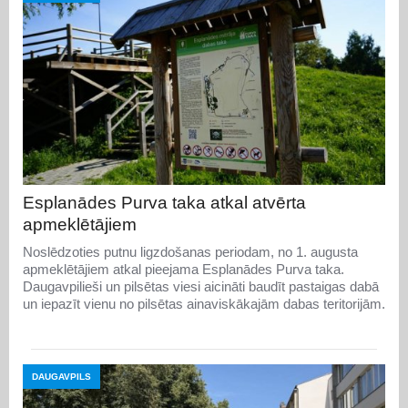
Esplanādes Purva taka atkal atvērta
apmeklētājiem
Noslēdzoties putnu ligzdošanas periodam, no 1. augusta
apmeklētājiem atkal pieejama Esplanādes Purva taka.
Daugavpilieši un pilsētas viesi aicināti baudīt pastaigas dabā
un iepazīt vienu no pilsētas ainaviskākajām dabas teritorijām.
DAUGAVPILS