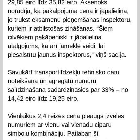
29,85 eiro līdz 35,82 eiro. Aksenoks
norādīja, ka pakalpojuma cena ir jāpalielina,
jo trūkst eksāmenu pieņemšanas inspektoru,
kuriem ir atbilstošas zināšanas. “Šiem
cilvēkiem pakāpeniski ir jāpalielina
atalgojums, kā arī jāmeklē veidi, lai
piesaistītu jaunus inspektorus,” viņš sacīja.
Savukārt transportlīdzekļu tehnisko datu
noteikšana un agregātu numuru
salīdzināšana sadārdzināsies par 33% – no
14,42 eiro līdz 19,25 eiro.
Vienlaikus 2,4 reizes cena pieaugs izvēles
numuriem ar vienu vai vienādu ciparu
simbolu kombināciju. Patlaban šī