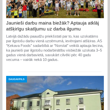
Jaunieši darbu maina biežāk? Aptauja atklāj
atšķirīgu skatījumu uz darba ilgumu
Latvijā dažādu paaudžu priekšstati par to, kas uzskatāms
par ilgstošu darbu vienā uzņēmumā, ievērojami atšķiras. AS
“Ķekava Foods” sadarbībā ar “Norstat” veiktā aptauja liecina,
ka jaunieši par ilgstošu nodarbinātību visbiežāk uzskata 3–5
gadus vienā darbavietā, savukārt cilvēki pēc 40 gadu
vecuma – vairāk nekā 10 gadus.
DAUGAVPILS