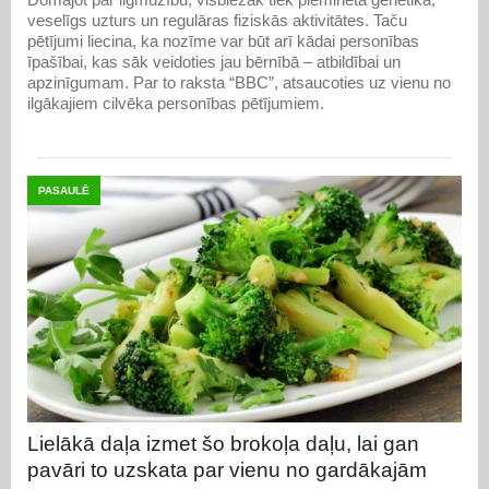
veselīgs uzturs un regulāras fiziskās aktivitātes. Taču
pētījumi liecina, ka nozīme var būt arī kādai personības
īpašībai, kas sāk veidoties jau bērnībā – atbildībai un
apzinīgumam. Par to raksta “BBC”, atsaucoties uz vienu no
ilgākajiem cilvēka personības pētījumiem.
PASAULĒ
Lielākā daļa izmet šo brokoļa daļu, lai gan
pavāri to uzskata par vienu no gardākajām