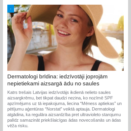
-
Dermatologi brīdina: iedzīvotāji joprojām
nepietiekami aizsargā ādu no saules
Katrs trešais Latvijas iedzīvotājs ikdienā nelieto saules
aizsargkrēmu, bet tikpat daudzi nezina, ko nozīmē SPF
apzīmējums uz tā iepakojuma, liecina “Mēness aptiekas” un
pētījumu aģentūras “Norstat” veiktā aptauja. Dermatologi
atgādina, ka regulāra aizsardzība pret ultravioleto starojumu
palīdz samazināt priekšlaicīgas ādas novecošanās un ādas
vēža risku.