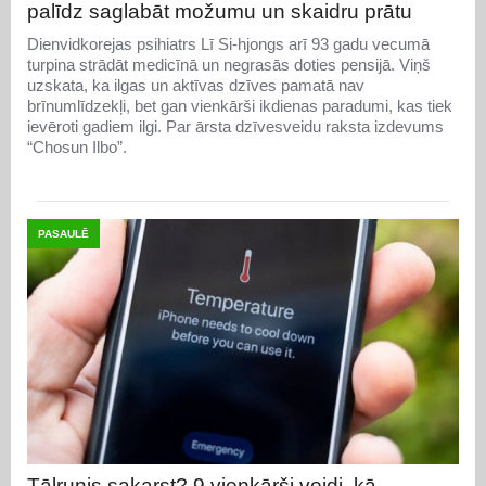
palīdz saglabāt možumu un skaidru prātu
Dienvidkorejas psihiatrs Lī Si-hjongs arī 93 gadu vecumā
turpina strādāt medicīnā un negrasās doties pensijā. Viņš
uzskata, ka ilgas un aktīvas dzīves pamatā nav
brīnumlīdzekļi, bet gan vienkārši ikdienas paradumi, kas tiek
ievēroti gadiem ilgi. Par ārsta dzīvesveidu raksta izdevums
“Chosun Ilbo”.
PASAULĒ
Tālrunis sakarst? 9 vienkārši veidi, kā