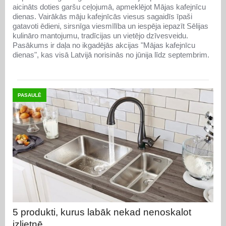
aicināts doties garšu ceļojumā, apmeklējot Mājas kafejnīcu
dienas. Vairākās māju kafejnīcās viesus sagaidīs īpaši
gatavoti ēdieni, sirsnīga viesmīlība un iespēja iepazīt Sēlijas
kulināro mantojumu, tradīcijas un vietējo dzīvesveidu.
Pasākums ir daļa no ikgadējās akcijas "Mājas kafejnīcu
dienas", kas visā Latvijā norisinās no jūnija līdz septembrim.
PASAULĒ
5 produkti, kurus labāk nekad nenoskalot
izlietnē