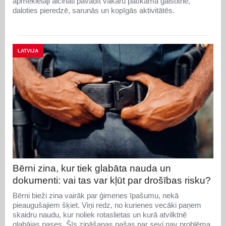
apmeklētāji aicināti pavadīt vakaru patīkamā gaisotnē,
daloties pieredzē, sarunās un kopīgās aktivitātēs.
LATVIJA
Bērni zina, kur tiek glabāta nauda un
dokumenti: vai tas var kļūt par drošības risku?
Bērni bieži zina vairāk par ģimenes īpašumu, nekā
pieaugušajiem šķiet. Viņi redz, no kurienes vecāki paņem
skaidru naudu, kur noliek rotaslietas un kurā atvilktnē
glabājas pases. Šīs zināšanas pašas par sevi nav problēma.