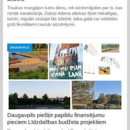
Traukus mazgājam katru dienu, reti aizdomājoties par to, kas
nonāk kanalizācijā. Dažas ēdiena atliekas šķiet nekaitīgas,
tomēr, regulāri skalojot tās izlietnē, laika gaitā var veidoties
grūti likvidējami cauruļu aizsērējumi.
DAUGAVPILS
Daugavpils piešķir papildu finansējumu
pieciem Līdzdalības budžeta projektiem