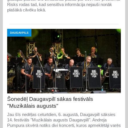
Risks rodas tad, kad sensitīva informācija nejauši nonāk
plašākā cilvēku lokā.
DAUGAVPILS
Šonedēļ Daugavpilī sākas festivāls
"Muzikālais augusts"
Jau šīs nedēļas ceturtdien, 6. augustā, Daugavpilī sāksies
14. festivāls "Muzikālais augusts Daugavpilī". Andreja
Pumpura skvērā notiks divi koncerti, kuros apmeklētāji varēs