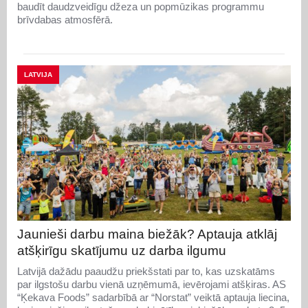
baudīt daudzveidīgu džeza un popmūzikas programmu
brīvdabas atmosfērā.
LATVIJA
Jaunieši darbu maina biežāk? Aptauja atklāj
atšķirīgu skatījumu uz darba ilgumu
Latvijā dažādu paaudžu priekšstati par to, kas uzskatāms
par ilgstošu darbu vienā uzņēmumā, ievērojami atšķiras. AS
“Ķekava Foods” sadarbībā ar “Norstat” veiktā aptauja liecina,