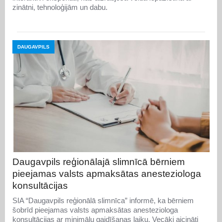
zinātni, tehnoloģijām un dabu.
DAUGAVPILS
Daugavpils reģionālajā slimnīcā bērniem
pieejamas valsts apmaksātas anesteziologa
konsultācijas
SIA “Daugavpils reģionālā slimnīca” informē, ka bērniem
šobrīd pieejamas valsts apmaksātas anesteziologa
konsultācijas ar minimālu gaidīšanas laiku. Vecāki aicināti