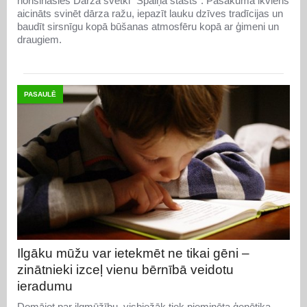
norisināsies Dārza svētki "Spaiņa stāsts". Pasākumā ikviens
aicināts svinēt dārza ražu, iepazīt lauku dzīves tradīcijas un
baudīt sirsnīgu kopā būšanas atmosfēru kopā ar ģimeni un
draugiem.
PASAULĒ
Ilgāku mūžu var ietekmēt ne tikai gēni –
zinātnieki izceļ vienu bērnībā veidotu
ieradumu
Domājot par ilgmūžību, visbiežāk tiek pieminēta ģenētika,