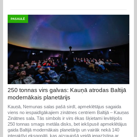
PASAULĒ
250 tonnas virs galvas: Kauņā atrodas Baltijā
modernākais planetārijs
Kauņā, Nemunas salas pašā sirdī, apmeklētājus sagaida
viens no iespaidīgākajiem zinātnes centriem Baltijā – Kauņas
Zinātnes sala. Tās simbols ir virs ēkas šķietami levitējošs
250 tonnas smags metāla disks, bet iekšpusē apmeklētājus
gaida Baltijā modernākais planetārijs un vairāk nekā 140
interaktīvi eksponāti, kas aizraujošā veidā iepazīstina ar