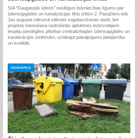
SIA “Daugavpils ūdens” noslēgusi būvniecības līgumu par
ūdensapgādes un kanalizācijas tīklu izbūvi 2. Pasažieru ielā.
Jau augusta sākumā sāksies sagatavošanas darbi, bet
projekta īstenošana nodrošinās apkārtnes iedzīvotājiem
iespēju pieslēgties pilsētas centralizētajām ūdensapgādes un
kanalizācijas sistēmām, uzlabojot pakalpojumu pieejamību
un kvalitāti.
DAUGAVPILS