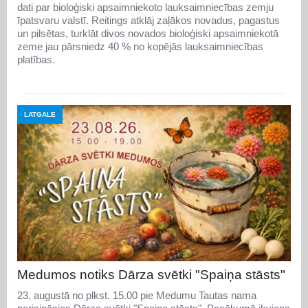
dati par bioloģiski apsaimniekoto lauksaimniecības zemju
īpatsvaru valstī. Reitings atklāj zaļākos novadus, pagastus
un pilsētas, turklāt divos novados bioloģiski apsaimniekotā
zeme jau pārsniedz 40 % no kopējās lauksaimniecības
platības.
LATGALE
Medumos notiks Dārza svētki "Spaiņa stāsts"
23. augustā no plkst. 15.00 pie Medumu Tautas nama