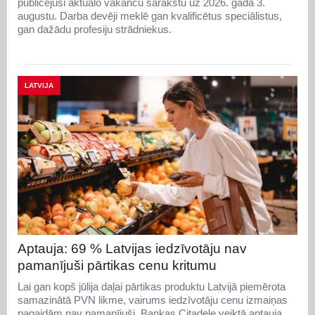
publicējusi aktuālo vakanču sarakstu uz 2026. gada 3.
augustu. Darba devēji meklē gan kvalificētus speciālistus,
gan dažādu profesiju strādniekus.
LATVIJA
Aptauja: 69 % Latvijas iedzīvotāju nav
pamanījuši pārtikas cenu kritumu
Lai gan kopš jūlija daļai pārtikas produktu Latvijā piemērota
samazinātā PVN likme, vairums iedzīvotāju cenu izmaiņas
pagaidām nav pamanījuši. Bankas Citadele veiktā aptauja