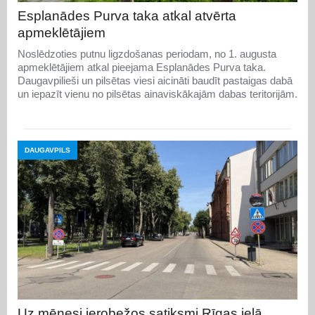
Esplanādes Purva taka atkal atvērta
apmeklētājiem
Noslēdzoties putnu ligzdošanas periodam, no 1. augusta
apmeklētājiem atkal pieejama Esplanādes Purva taka.
Daugavpilieši un pilsētas viesi aicināti baudīt pastaigas dabā
un iepazīt vienu no pilsētas ainaviskākajām dabas teritorijām.
DAUGAVPILS
Uz mēnesi ierobežos satiksmi Rīgas ielā