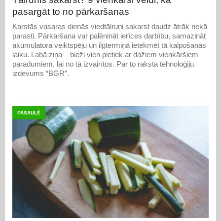
pasargāt to no pārkaršanas
Karstās vasaras dienās viedtālruņi sakarst daudz ātrāk nekā
parasti. Pārkaršana var palēnināt ierīces darbību, samazināt
akumulatora veiktspēju un ilgtermiņā ietekmēt tā kalpošanas
laiku. Labā ziņa – bieži vien pietiek ar dažiem vienkāršiem
paradumiem, lai no tā izvairītos. Par to raksta tehnoloģiju
izdevums “BGR”.
PASAULĒ