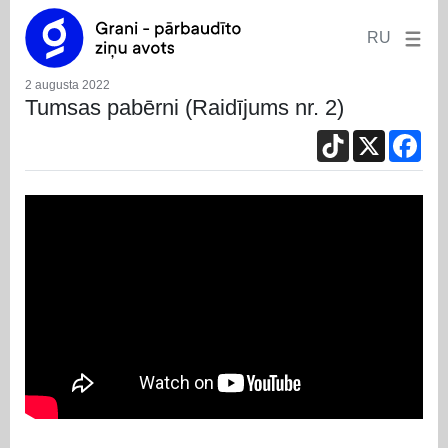
RU
2 augusta 2022
Tumsas pabērni (Raidījums nr. 2)
TikTok
X
Fac