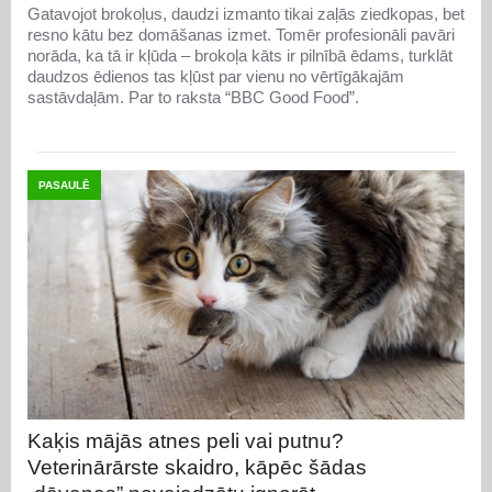
Gatavojot brokoļus, daudzi izmanto tikai zaļās ziedkopas, bet
resno kātu bez domāšanas izmet. Tomēr profesionāli pavāri
norāda, ka tā ir kļūda – brokoļa kāts ir pilnībā ēdams, turklāt
daudzos ēdienos tas kļūst par vienu no vērtīgākajām
sastāvdaļām. Par to raksta “BBC Good Food”.
PASAULĒ
Kaķis mājās atnes peli vai putnu?
Veterinārārste skaidro, kāpēc šādas