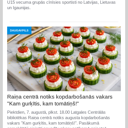
U15 vecuma grupās cīnīsies sportisti no Latvijas, Lietuvas
un Igaunijas.
DAUGAVPILS
Raiņa centrā notiks kopdarbošanās vakars
"Kam gurķītis, kam tomātiņš!"
Piektdien, 7. augustā, plkst. 18.00 Latgales Centrālās
bibliotēkas Raiņa centrā notiks augusta kopdarbošanās
vakars "Kam gurķītis, kam tomātiņš!". Pasākumā