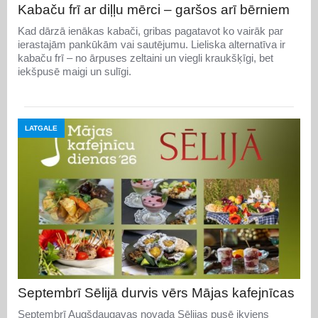
Kabaču frī ar diļļu mērci – garšos arī bērniem
Kad dārzā ienākas kabači, gribas pagatavot ko vairāk par
ierastajām pankūkām vai sautējumu. Lieliska alternatīva ir
kabaču frī – no ārpuses zeltaini un viegli kraukšķīgi, bet
iekšpusē maigi un sulīgi.
LATGALE
Septembrī Sēlijā durvis vērs Mājas kafejnīcas
Septembrī Augšdaugavas novada Sēlijas pusē ikviens