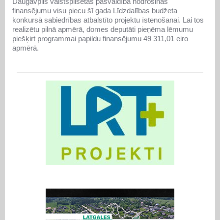
Daugavpils valstspilsētas pašvaldība nodrošinās
finansējumu visu piecu šī gada Līdzdalības budžeta
konkursā sabiedrības atbalstīto projektu īstenošanai. Lai tos
realizētu pilnā apmērā, domes deputāti pieņēma lēmumu
piešķirt programmai papildu finansējumu 49 311,01 eiro
apmērā.