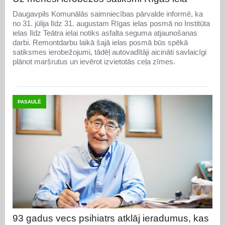
Daugavpils Komunālās saimniecības pārvalde informē, ka
no 31. jūlija līdz 31. augustam Rīgas ielas posmā no Institūta
ielas līdz Teātra ielai notiks asfalta seguma atjaunošanas
darbi. Remontdarbu laikā šajā ielas posmā būs spēkā
satiksmes ierobežojumi, tādēļ autovadītāji aicināti savlaicīgi
plānot maršrutus un ievērot izvietotās ceļa zīmes.
PASAULĒ
93 gadus vecs psihiatrs atklāj ieradumus, kas