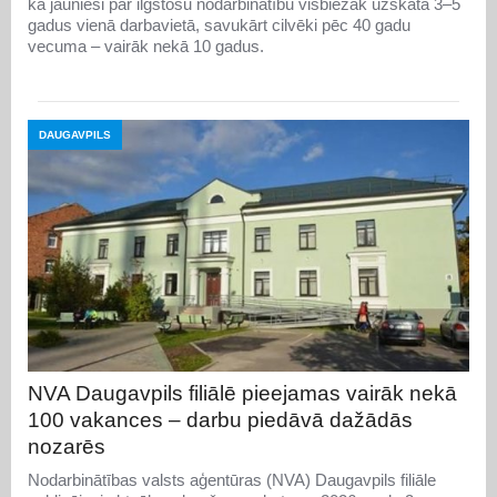
ka jaunieši par ilgstošu nodarbinātību visbiežāk uzskata 3–5
gadus vienā darbavietā, savukārt cilvēki pēc 40 gadu
vecuma – vairāk nekā 10 gadus.
DAUGAVPILS
NVA Daugavpils filiālē pieejamas vairāk nekā
100 vakances – darbu piedāvā dažādās
nozarēs
Nodarbinātības valsts aģentūras (NVA) Daugavpils filiāle