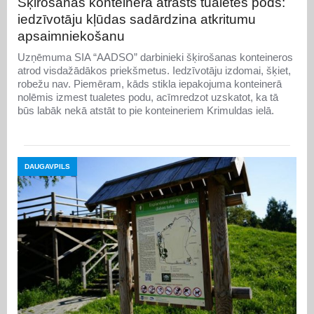
Šķirošanas konteinerā atrasts tualetes pods:
iedzīvotāju kļūdas sadārdzina atkritumu
apsaimniekošanu
Uzņēmuma SIA “AADSO” darbinieki šķirošanas konteineros
atrod visdažādākos priekšmetus. Iedzīvotāju izdomai, šķiet,
robežu nav. Piemēram, kāds stikla iepakojuma konteinerā
nolēmis izmest tualetes podu, acīmredzot uzskatot, ka tā
būs labāk nekā atstāt to pie konteineriem Krimuldas ielā.
DAUGAVPILS