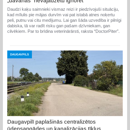
„dāvanas” nevajadzētu ignorēt
Daudzi kaķu saimnieki vismaz reizi ir piedzīvojuši situāciju,
kad mīlulis pie mājas durvīm vai pat istabā atnes noķertu
peli, putnu vai citu medījumu. Lai gan šāda uzvedība ir pilnīgi
dabiska, tā var radīt risku gan pašam dzīvniekam, gan
cilvēkiem. Par to brīdina veterinārārsti, raksta “DoctorPiter”.
DAUGAVPILS
Daugavpilī paplašinās centralizētos
ūdensapgādes un kanalizācijas tīklus