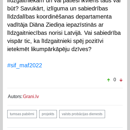
līdzgaitniekam un vai patiesi ikviens tāds var
būt? Savukārt, izlīguma un sabiedrības
līdzdalības koordinēšanas departamenta
vadītāja Diāna Ziediņa iepazīstinās ar
līdzgaitniecības norisi Latvijā. Vai sabiedrība
vispār tic, ka līdzgaitnieki spēj pozitīvi
ietekmēt likumpārkāpēju dzīves?
#sif_maf2022
0
Autors:
Grani.lv
tumsas pabērni
projekts
valsts probācijas dienests