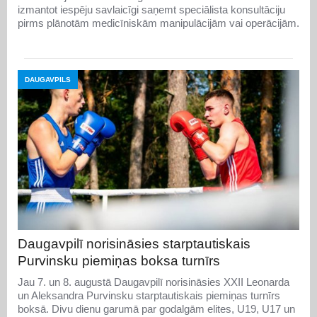
izmantot iespēju savlaicīgi saņemt speciālista konsultāciju
pirms plānotām medicīniskām manipulācijām vai operācijām.
DAUGAVPILS
Daugavpilī norisināsies starptautiskais
Purvinsku piemiņas boksa turnīrs
Jau 7. un 8. augustā Daugavpilī norisināsies XXII Leonarda
un Aleksandra Purvinsku starptautiskais piemiņas turnīrs
boksā. Divu dienu garumā par godalgām elites, U19, U17 un