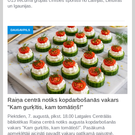
U15 vecuma grupās cīnīsies sportisti no Latvijas, Lietuvas
un Igaunijas.
DAUGAVPILS
Raiņa centrā notiks kopdarbošanās vakars
"Kam gurķītis, kam tomātiņš!"
Piektdien, 7. augustā, plkst. 18.00 Latgales Centrālās
bibliotēkas Raiņa centrā notiks augusta kopdarbošanās
vakars "Kam gurķītis, kam tomātiņš!". Pasākumā
apmeklētāji aicināti pavadīt vakaru patīkamā gaisotnē,