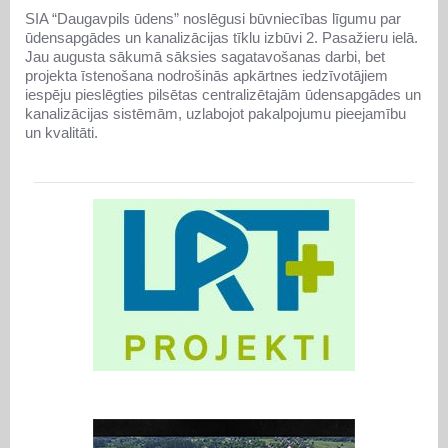
SIA “Daugavpils ūdens” noslēgusi būvniecības līgumu par
ūdensapgādes un kanalizācijas tīklu izbūvi 2. Pasažieru ielā.
Jau augusta sākumā sāksies sagatavošanas darbi, bet
projekta īstenošana nodrošinās apkārtnes iedzīvotājiem
iespēju pieslēgties pilsētas centralizētajām ūdensapgādes un
kanalizācijas sistēmām, uzlabojot pakalpojumu pieejamību
un kvalitāti.