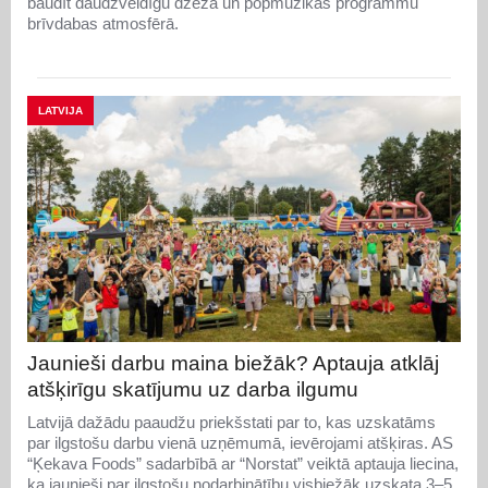
baudīt daudzveidīgu džeza un popmūzikas programmu
brīvdabas atmosfērā.
LATVIJA
Jaunieši darbu maina biežāk? Aptauja atklāj
atšķirīgu skatījumu uz darba ilgumu
Latvijā dažādu paaudžu priekšstati par to, kas uzskatāms
par ilgstošu darbu vienā uzņēmumā, ievērojami atšķiras. AS
“Ķekava Foods” sadarbībā ar “Norstat” veiktā aptauja liecina,
ka jaunieši par ilgstošu nodarbinātību visbiežāk uzskata 3–5