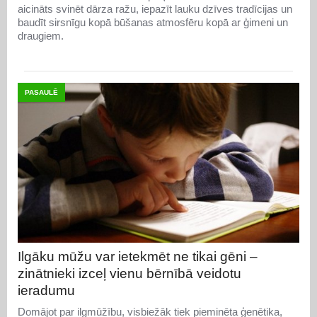
aicināts svinēt dārza ražu, iepazīt lauku dzīves tradīcijas un
baudīt sirsnīgu kopā būšanas atmosfēru kopā ar ģimeni un
draugiem.
PASAULĒ
Ilgāku mūžu var ietekmēt ne tikai gēni –
zinātnieki izceļ vienu bērnībā veidotu
ieradumu
Domājot par ilgmūžību, visbiežāk tiek pieminēta ģenētika,