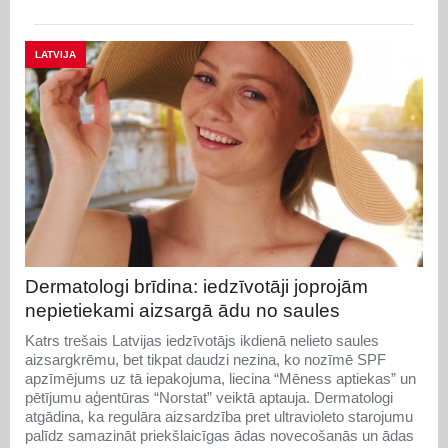
LATVIJA
Dermatologi brīdina: iedzīvotāji joprojām
nepietiekami aizsargā ādu no saules
Katrs trešais Latvijas iedzīvotājs ikdienā nelieto saules
aizsargkrēmu, bet tikpat daudzi nezina, ko nozīmē SPF
apzīmējums uz tā iepakojuma, liecina “Mēness aptiekas” un
pētījumu aģentūras “Norstat” veiktā aptauja. Dermatologi
atgādina, ka regulāra aizsardzība pret ultravioleto starojumu
palīdz samazināt priekšlaicīgas ādas novecošanās un ādas