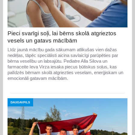
Pieci svarīgi soļi, lai bērns skolā atgrieztos
vesels un gatavs mācībām
Līdz jaunā mācību gada sākumam atlikušas vien dažas
nedēļas, tāpēc speciālisti aicina savlaicīgi parūpēties par
bērna veselību un labsajūtu. Pediatre Alla Silova un
farmaceite Ieva Virza iesaka piecus būtiskus soļus, kas
palīdzēs bērnam skolā atgriezties veselam, enerģiskam un
emocionāli gatavam mācībām.
DAUGAVPILS