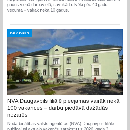
gadus vienā darbavietā, savukārt cilvēki pēc 40 gadu
vecuma – vairāk nekā 10 gadus.
DAUGAVPILS
NVA Daugavpils filiālē pieejamas vairāk nekā
100 vakances – darbu piedāvā dažādās
nozarēs
Nodarbinātības valsts aģentūras (NVA) Daugavpils filiāle
publicējusi aktuālo vakanču sarakstu uz 2026. gada 3.