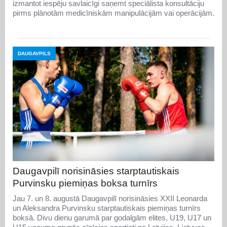
izmantot iespēju savlaicīgi saņemt speciālista konsultāciju
pirms plānotām medicīniskām manipulācijām vai operācijām.
DAUGAVPILS
Daugavpilī norisināsies starptautiskais
Purvinsku piemiņas boksa turnīrs
Jau 7. un 8. augustā Daugavpilī norisināsies XXII Leonarda
un Aleksandra Purvinsku starptautiskais piemiņas turnīrs
boksā. Divu dienu garumā par godalgām elites, U19, U17 un