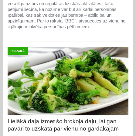
veselīgs uzturs un regulāras fiziskās aktivitātes. Taču
pētījumi liecina, ka nozīme var būt arī kādai personības
īpašībai, kas sāk veidoties jau bērnībā – atbildībai un
apzinīgumam. Par to raksta “BBC”, atsaucoties uz vienu no
ilgākajiem cilvēka personības pētījumiem.
PASAULĒ
Lielākā daļa izmet šo brokoļa daļu, lai gan
pavāri to uzskata par vienu no gardākajām