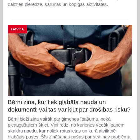
daloties pieredzē, sarunās un kopīgās aktivitātēs.
LATVIJA
Bērni zina, kur tiek glabāta nauda un
dokumenti: vai tas var kļūt par drošības risku?
Bērni bieži zina vairāk par ģimenes īpašumu, nekā
pieaugušajiem šķiet. Viņi redz, no kurienes vecāki paņem
skaidru naudu, kur noliek rotaslietas un kurā atvilktnē
glabājas pases. Šīs zināšanas pašas par sevi nav problēma.