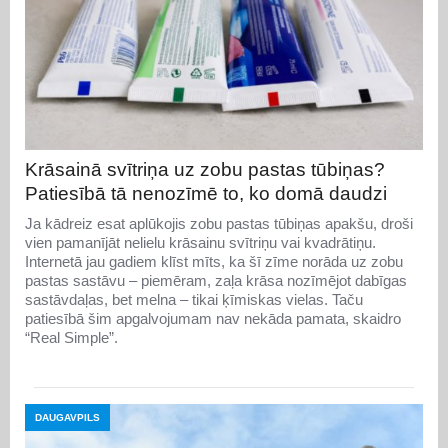
Krāsainā svītriņa uz zobu pastas tūbiņas?
Patiesībā tā nenozīmē to, ko domā daudzi
Ja kādreiz esat aplūkojis zobu pastas tūbiņas apakšu, droši
vien pamanījāt nelielu krāsainu svītriņu vai kvadrātiņu.
Internetā jau gadiem klīst mīts, ka šī zīme norāda uz zobu
pastas sastāvu – piemēram, zaļa krāsa nozīmējot dabīgas
sastāvdaļas, bet melna – tikai ķīmiskas vielas. Taču
patiesībā šim apgalvojumam nav nekāda pamata, skaidro
“Real Simple”.
DAUGAVPILS