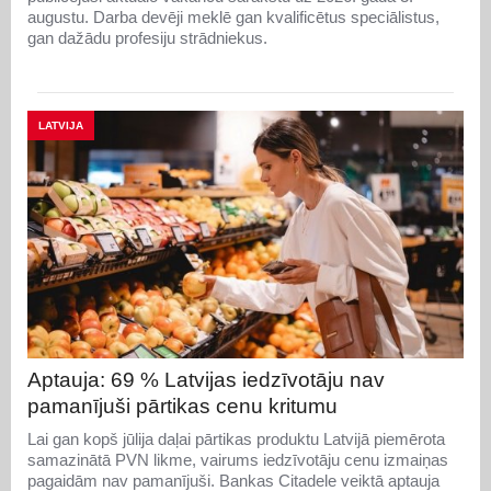
augustu. Darba devēji meklē gan kvalificētus speciālistus,
gan dažādu profesiju strādniekus.
LATVIJA
Aptauja: 69 % Latvijas iedzīvotāju nav
pamanījuši pārtikas cenu kritumu
Lai gan kopš jūlija daļai pārtikas produktu Latvijā piemērota
samazinātā PVN likme, vairums iedzīvotāju cenu izmaiņas
pagaidām nav pamanījuši. Bankas Citadele veiktā aptauja