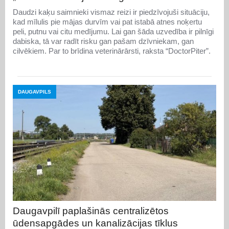
Daudzi kaķu saimnieki vismaz reizi ir piedzīvojuši situāciju,
kad mīlulis pie mājas durvīm vai pat istabā atnes noķertu
peli, putnu vai citu medījumu. Lai gan šāda uzvedība ir pilnīgi
dabiska, tā var radīt risku gan pašam dzīvniekam, gan
cilvēkiem. Par to brīdina veterinārārsti, raksta “DoctorPiter”.
DAUGAVPILS
Daugavpilī paplašinās centralizētos
ūdensapgādes un kanalizācijas tīklus