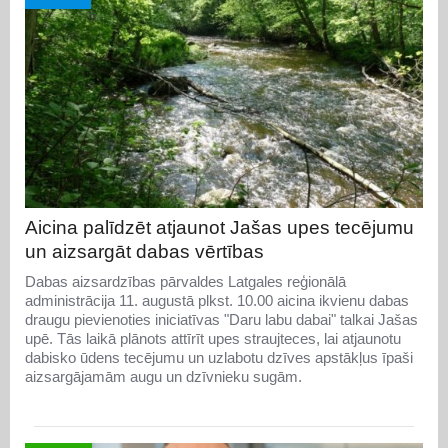
Aicina palīdzēt atjaunot Jašas upes tecējumu
un aizsargāt dabas vērtības
Dabas aizsardzības pārvaldes Latgales reģionālā
administrācija 11. augustā plkst. 10.00 aicina ikvienu dabas
draugu pievienoties iniciatīvas "Daru labu dabai" talkai Jašas
upē. Tās laikā plānots attīrīt upes straujteces, lai atjaunotu
dabisko ūdens tecējumu un uzlabotu dzīves apstākļus īpaši
aizsargājamām augu un dzīvnieku sugām.