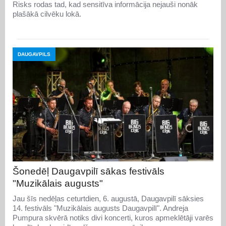
Risks rodas tad, kad sensitīva informācija nejauši nonāk
plašākā cilvēku lokā.
DAUGAVPILS
Šonedēļ Daugavpilī sākas festivāls
"Muzikālais augusts"
Jau šīs nedēļas ceturtdien, 6. augustā, Daugavpilī sāksies
14. festivāls "Muzikālais augusts Daugavpilī". Andreja
Pumpura skvērā notiks divi koncerti, kuros apmeklētāji varēs