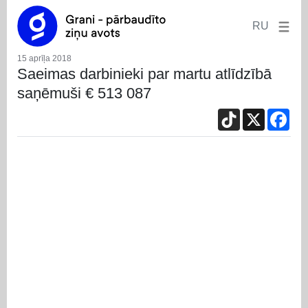
RU
15 aprīļa 2018
Saeimas darbinieki par martu atlīdzībā
saņēmuši € 513 087
TikTok
X
Fac