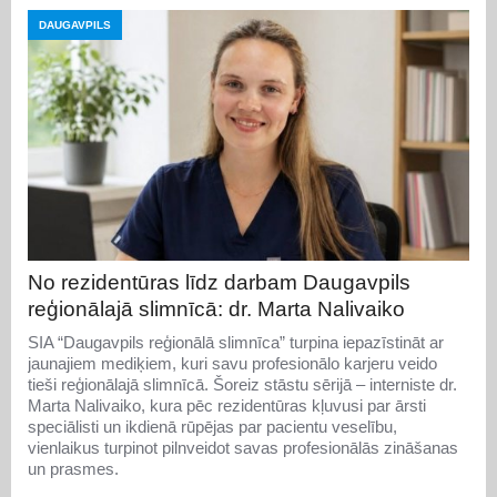
DAUGAVPILS
No rezidentūras līdz darbam Daugavpils
reģionālajā slimnīcā: dr. Marta Nalivaiko
SIA “Daugavpils reģionālā slimnīca” turpina iepazīstināt ar
jaunajiem mediķiem, kuri savu profesionālo karjeru veido
tieši reģionālajā slimnīcā. Šoreiz stāstu sērijā – interniste dr.
Marta Nalivaiko, kura pēc rezidentūras kļuvusi par ārsti
speciālisti un ikdienā rūpējas par pacientu veselību,
vienlaikus turpinot pilnveidot savas profesionālās zināšanas
un prasmes.