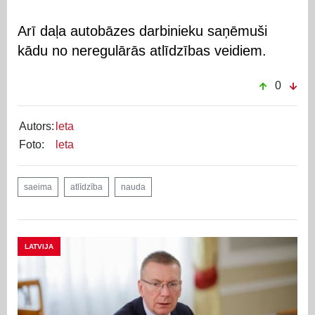
Arī daļa autobāzes darbinieku saņēmuši
kādu no neregulārās atlīdzības veidiem.
0
Autors:
leta
Foto:
leta
saeima
atlīdzība
nauda
LATVIJA