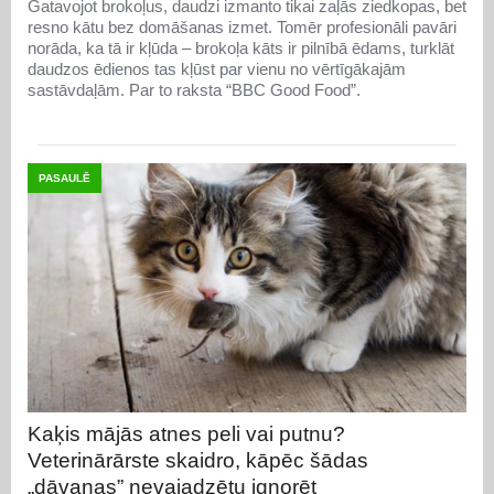
Gatavojot brokoļus, daudzi izmanto tikai zaļās ziedkopas, bet
resno kātu bez domāšanas izmet. Tomēr profesionāli pavāri
norāda, ka tā ir kļūda – brokoļa kāts ir pilnībā ēdams, turklāt
daudzos ēdienos tas kļūst par vienu no vērtīgākajām
sastāvdaļām. Par to raksta “BBC Good Food”.
PASAULĒ
Kaķis mājās atnes peli vai putnu?
Veterinārārste skaidro, kāpēc šādas
„dāvanas” nevajadzētu ignorēt