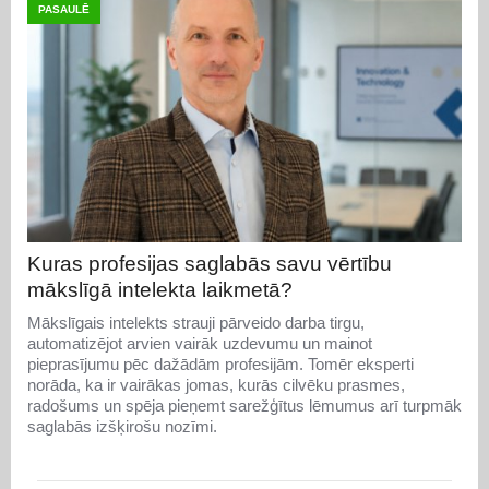
PASAULĒ
Kuras profesijas saglabās savu vērtību
mākslīgā intelekta laikmetā?
Mākslīgais intelekts strauji pārveido darba tirgu,
automatizējot arvien vairāk uzdevumu un mainot
pieprasījumu pēc dažādām profesijām. Tomēr eksperti
norāda, ka ir vairākas jomas, kurās cilvēku prasmes,
radošums un spēja pieņemt sarežģītus lēmumus arī turpmāk
saglabās izšķirošu nozīmi.