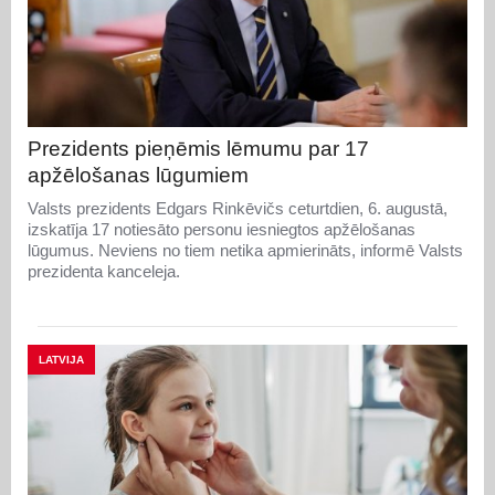
Prezidents pieņēmis lēmumu par 17
apžēlošanas lūgumiem
Valsts prezidents Edgars Rinkēvičs ceturtdien, 6. augustā,
izskatīja 17 notiesāto personu iesniegtos apžēlošanas
lūgumus. Neviens no tiem netika apmierināts, informē Valsts
prezidenta kanceleja.
LATVIJA