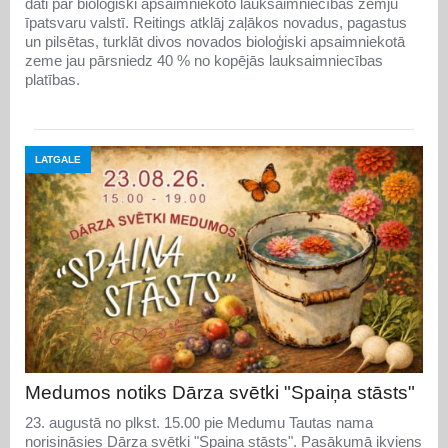
dati par bioloģiski apsaimniekoto lauksaimniecības zemju
īpatsvaru valstī. Reitings atklāj zaļākos novadus, pagastus
un pilsētas, turklāt divos novados bioloģiski apsaimniekotā
zeme jau pārsniedz 40 % no kopējās lauksaimniecības
platības.
LATGALE
Medumos notiks Dārza svētki "Spaiņa stāsts"
23. augustā no plkst. 15.00 pie Medumu Tautas nama
norisināsies Dārza svētki "Spaiņa stāsts". Pasākumā ikviens