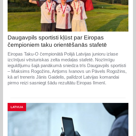
Daugavpils sportisti kļūst par Eiropas
čempioniem taku orientēšanās stafetē
Eiropas Taku-O čempionātā Polijā Latvijas junioru izlase
izcīnījusi vēsturiskas zelta medaļas stafetē. Nozīmīgu
ieguldījumu šajā panākumā sniedza trīs Daugavpils sportisti
– Maksims Rogožins, Artjoms Ivanovs un Pāvels Rogožins,
kā arī treneris Jānis Gaidelis, palīdzot Latvijas komandai
pirmo reizi sasniegt šādu rezultātu Eiropas līmenī.
LATVIJA