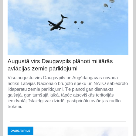
Augustā virs Daugavpils plānoti militārās
aviācijas zemie pārlidojumi
Visu augustu virs Daugavpils un Augšdaugavas novada
notiks Latvijas Nacionālo bruņoto spēku un NATO sabiedroto
lidaparātu zemie pārlidojumi. Tie plānoti gan diennakts
gaišajā, gan tumšajā laikā, tāpēc atsevišķās teritorijās
iedzīvotāji īslaicīgi var dzirdēt pastiprinātu aviācijas radīto
troksni.
DAUGAVPILS