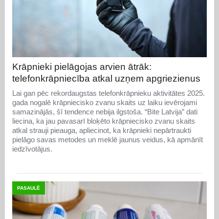
Krāpnieki pielāgojas arvien ātrāk:
telefonkrāpniecība atkal uzņem apgriezienus
Lai gan pēc rekordaugstas telefonkrāpnieku aktivitātes 2025.
gada nogalē krāpniecisko zvanu skaits uz laiku ievērojami
samazinājās, šī tendence nebija ilgstoša. “Bite Latvija” dati
liecina, ka jau pavasarī bloķēto krāpniecisko zvanu skaits
atkal strauji pieauga, apliecinot, ka krāpnieki nepārtraukti
pielāgo savas metodes un meklē jaunus veidus, kā apmānīt
iedzīvotājus.
PASAULĒ