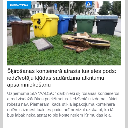
DAUGAVPILS
Šķirošanas konteinerā atrasts tualetes pods:
iedzīvotāju kļūdas sadārdzina atkritumu
apsaimniekošanu
Uzņēmuma SIA “AADSO” darbinieki šķirošanas konteineros
atrod visdažādākos priekšmetus. Iedzīvotāju izdomai, šķiet,
robežu nav. Piemēram, kāds stikla iepakojuma konteinerā
nolēmis izmest tualetes podu, acīmredzot uzskatot, ka tā
būs labāk nekā atstāt to pie konteineriem Krimuldas ielā.