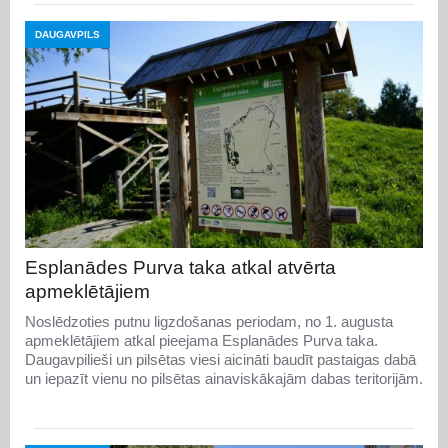
DAUGAVPILS
Esplanādes Purva taka atkal atvērta
apmeklētājiem
Noslēdzoties putnu ligzdošanas periodam, no 1. augusta
apmeklētājiem atkal pieejama Esplanādes Purva taka.
Daugavpilieši un pilsētas viesi aicināti baudīt pastaigas dabā
un iepazīt vienu no pilsētas ainaviskākajām dabas teritorijām.