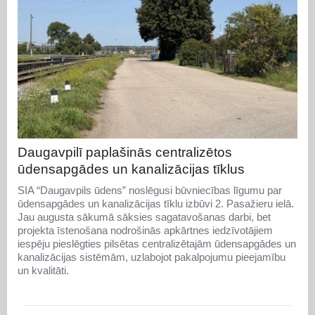
Daugavpilī paplašinās centralizētos
ūdensapgādes un kanalizācijas tīklus
SIA “Daugavpils ūdens” noslēgusi būvniecības līgumu par
ūdensapgādes un kanalizācijas tīklu izbūvi 2. Pasažieru ielā.
Jau augusta sākumā sāksies sagatavošanas darbi, bet
projekta īstenošana nodrošinās apkārtnes iedzīvotājiem
iespēju pieslēgties pilsētas centralizētajām ūdensapgādes un
kanalizācijas sistēmām, uzlabojot pakalpojumu pieejamību
un kvalitāti.