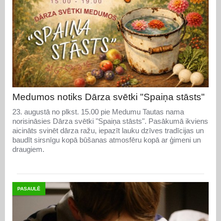
Medumos notiks Dārza svētki "Spaiņa stāsts"
23. augustā no plkst. 15.00 pie Medumu Tautas nama
norisināsies Dārza svētki "Spaiņa stāsts". Pasākumā ikviens
aicināts svinēt dārza ražu, iepazīt lauku dzīves tradīcijas un
baudīt sirsnīgu kopā būšanas atmosfēru kopā ar ģimeni un
draugiem.
PASAULĒ