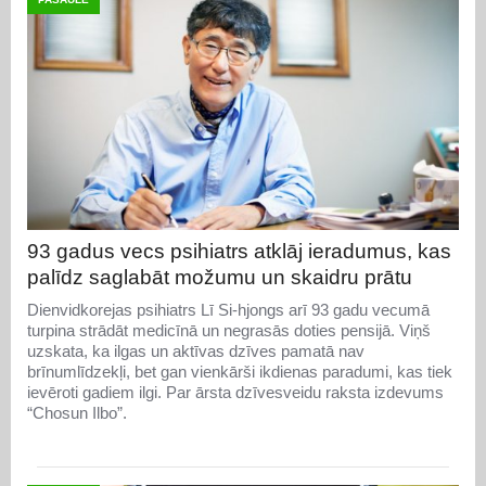
93 gadus vecs psihiatrs atklāj ieradumus, kas
palīdz saglabāt možumu un skaidru prātu
Dienvidkorejas psihiatrs Lī Si-hjongs arī 93 gadu vecumā
turpina strādāt medicīnā un negrasās doties pensijā. Viņš
uzskata, ka ilgas un aktīvas dzīves pamatā nav
brīnumlīdzekļi, bet gan vienkārši ikdienas paradumi, kas tiek
ievēroti gadiem ilgi. Par ārsta dzīvesveidu raksta izdevums
“Chosun Ilbo”.