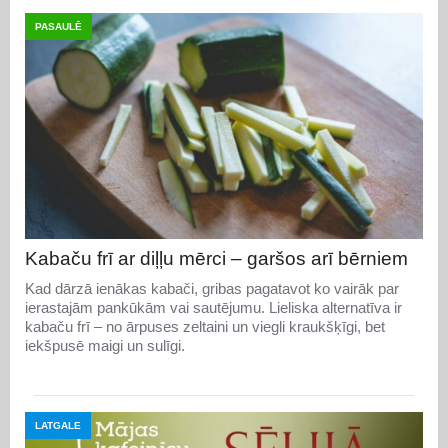
PASAULĒ
Kabaču frī ar diļļu mērci – garšos arī bērniem
Kad dārzā ienākas kabači, gribas pagatavot ko vairāk par
ierastajām pankūkām vai sautējumu. Lieliska alternatīva ir
kabaču frī – no ārpuses zeltaini un viegli kraukšķīgi, bet
iekšpusē maigi un sulīgi.
LATGALE