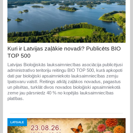
Kuri ir Latvijas zaļākie novadi? Publicēts BIO
TOP 500
Latvijas Bioloģiskās lauksaimniecības asociācija publicējusi
administratīvo teritoriju reitingu BIO TOP 500, kurā apkopoti
dati par bioloģiski apsaimniekoto lauksaimniecības zemju
īpatsvaru valstī. Reitings atklāj zaļākos novadus, pagastus
un pilsētas, turklāt divos novados bioloģiski apsaimniekotā
zeme jau pārsniedz 40 % no kopējās lauksaimniecības
platības.
LATGALE