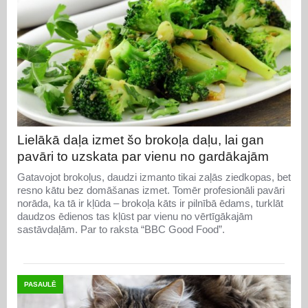
Lielākā daļa izmet šo brokoļa daļu, lai gan
pavāri to uzskata par vienu no gardākajām
Gatavojot brokoļus, daudzi izmanto tikai zaļās ziedkopas, bet
resno kātu bez domāšanas izmet. Tomēr profesionāli pavāri
norāda, ka tā ir kļūda – brokoļa kāts ir pilnībā ēdams, turklāt
daudzos ēdienos tas kļūst par vienu no vērtīgākajām
sastāvdaļām. Par to raksta “BBC Good Food”.
PASAULĒ