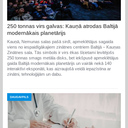
250 tonnas virs galvas: Kauņā atrodas Baltijā
modernākais planetārijs
Kauņā, Nemunas salas pašā sirdī, apmeklētājus sagaida
viens no iespaidīgākajiem zinātnes centriem Baltijā – Kauņas
Zinātnes sala. Tās simbols ir virs ēkas šķietami levitējošs
250 tonnas smags metāla disks, bet iekšpusē apmeklētājus
gaida Baltijā modernākais planetārijs un vairāk nekā 140
interaktīvi eksponāti, kas aizraujošā veidā iepazīstina ar
zinātni, tehnoloģijām un dabu.
DAUGAVPILS