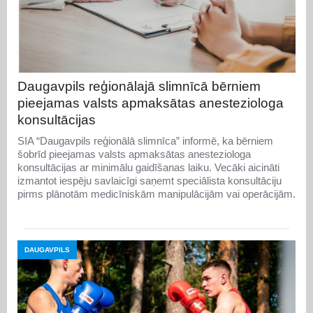
Daugavpils reģionālajā slimnīcā bērniem
pieejamas valsts apmaksātas anesteziologa
konsultācijas
SIA “Daugavpils reģionālā slimnīca” informē, ka bērniem
šobrīd pieejamas valsts apmaksātas anesteziologa
konsultācijas ar minimālu gaidīšanas laiku. Vecāki aicināti
izmantot iespēju savlaicīgi saņemt speciālista konsultāciju
pirms plānotām medicīniskām manipulācijām vai operācijām.
DAUGAVPILS