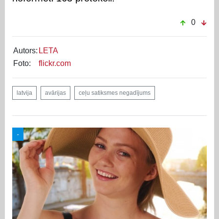
0
Autors:
LETA
Foto:
flickr.com
latvija
avārijas
ceļu satiksmes negadījums
-