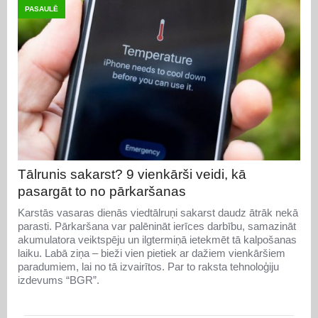
PASAULĒ
Tālrunis sakarst? 9 vienkārši veidi, kā
pasargāt to no pārkaršanas
Karstās vasaras dienās viedtālruņi sakarst daudz ātrāk nekā
parasti. Pārkaršana var palēnināt ierīces darbību, samazināt
akumulatora veiktspēju un ilgtermiņā ietekmēt tā kalpošanas
laiku. Labā ziņa – bieži vien pietiek ar dažiem vienkāršiem
paradumiem, lai no tā izvairītos. Par to raksta tehnoloģiju
izdevums “BGR”.