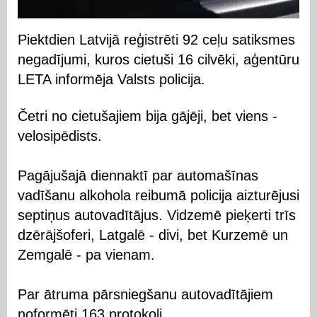
Piektdien Latvijā reģistrēti 92 ceļu satiksmes
negadījumi, kuros cietuši 16 cilvēki, aģentūru
LETA informēja Valsts policija.
Četri no cietušajiem bija gājēji, bet viens -
velosipēdists.
Pagājušajā diennaktī par automašīnas
vadīšanu alkohola reibumā policija aizturējusi
septiņus autovadītājus. Vidzemē pieķerti trīs
dzērājšoferi, Latgalē - divi, bet Kurzemē un
Zemgalē - pa vienam.
Par ātruma pārsniegšanu autovadītājiem
noformēti 163 protokoli.