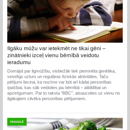
Ilgāku mūžu var ietekmēt ne tikai gēni –
zinātnieki izceļ vienu bērnībā veidotu
ieradumu
Domājot par ilgmūžību, visbiežāk tiek pieminēta ģenētika,
veselīgs uzturs un regulāras fiziskās aktivitātes. Taču
pētījumi liecina, ka nozīme var būt arī kādai personības
īpašībai, kas sāk veidoties jau bērnībā – atbildībai un
apzinīgumam. Par to raksta “BBC”, atsaucoties uz vienu no
ilgākajiem cilvēka personības pētījumiem.
PASAULĒ