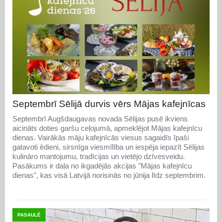
Septembrī Sēlijā durvis vērs Mājas kafejnīcas
Septembrī Augšdaugavas novada Sēlijas pusē ikviens
aicināts doties garšu ceļojumā, apmeklējot Mājas kafejnīcu
dienas. Vairākās māju kafejnīcās viesus sagaidīs īpaši
gatavoti ēdieni, sirsnīga viesmīlība un iespēja iepazīt Sēlijas
kulināro mantojumu, tradīcijas un vietējo dzīvesveidu.
Pasākums ir daļa no ikgadējās akcijas "Mājas kafejnīcu
dienas", kas visā Latvijā norisinās no jūnija līdz septembrim.
PASAULĒ