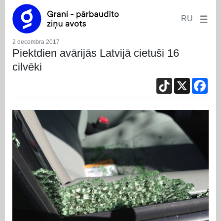
RU
2 decembra 2017
Piektdien avārijās Latvijā cietuši 16
cilvēki
TikTok
X
Fac