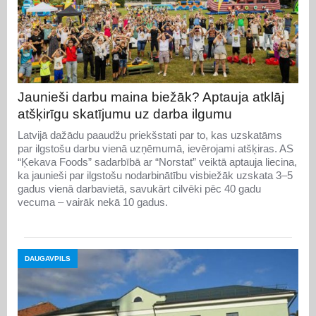
Jaunieši darbu maina biežāk? Aptauja atklāj
atšķirīgu skatījumu uz darba ilgumu
Latvijā dažādu paaudžu priekšstati par to, kas uzskatāms
par ilgstošu darbu vienā uzņēmumā, ievērojami atšķiras. AS
“Ķekava Foods” sadarbībā ar “Norstat” veiktā aptauja liecina,
ka jaunieši par ilgstošu nodarbinātību visbiežāk uzskata 3–5
gadus vienā darbavietā, savukārt cilvēki pēc 40 gadu
vecuma – vairāk nekā 10 gadus.
DAUGAVPILS