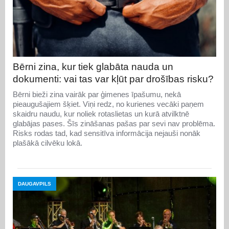
Bērni zina, kur tiek glabāta nauda un
dokumenti: vai tas var kļūt par drošības risku?
Bērni bieži zina vairāk par ģimenes īpašumu, nekā
pieaugušajiem šķiet. Viņi redz, no kurienes vecāki paņem
skaidru naudu, kur noliek rotaslietas un kurā atvilktnē
glabājas pases. Šīs zināšanas pašas par sevi nav problēma.
Risks rodas tad, kad sensitīva informācija nejauši nonāk
plašākā cilvēku lokā.
DAUGAVPILS