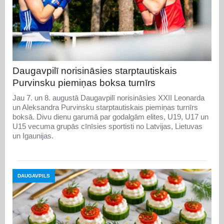
Daugavpilī norisināsies starptautiskais
Purvinsku piemiņas boksa turnīrs
Jau 7. un 8. augustā Daugavpilī norisināsies XXII Leonarda
un Aleksandra Purvinsku starptautiskais piemiņas turnīrs
boksā. Divu dienu garumā par godalgām elites, U19, U17 un
U15 vecuma grupās cīnīsies sportisti no Latvijas, Lietuvas
un Igaunijas.
DAUGAVPILS