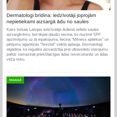
Dermatologi brīdina: iedzīvotāji joprojām
nepietiekami aizsargā ādu no saules
Katrs trešais Latvijas iedzīvotājs ikdienā nelieto saules
aizsargkrēmu, bet tikpat daudzi nezina, ko nozīmē SPF
apzīmējums uz tā iepakojuma, liecina “Mēness aptiekas” un
pētījumu aģentūras “Norstat” veiktā aptauja. Dermatologi
atgādina, ka regulāra aizsardzība pret ultravioleto starojumu
palīdz samazināt priekšlaicīgas ādas novecošanās un ādas
vēža risku.
PASAULĒ