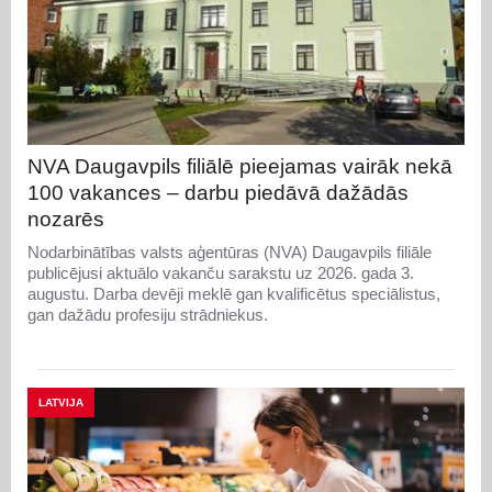
NVA Daugavpils filiālē pieejamas vairāk nekā
100 vakances – darbu piedāvā dažādās
nozarēs
Nodarbinātības valsts aģentūras (NVA) Daugavpils filiāle
publicējusi aktuālo vakanču sarakstu uz 2026. gada 3.
augustu. Darba devēji meklē gan kvalificētus speciālistus,
gan dažādu profesiju strādniekus.
LATVIJA