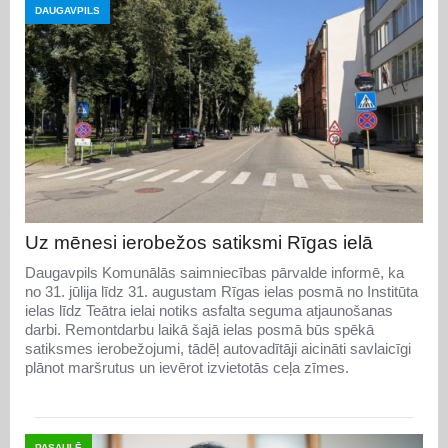
DAUGAVPILS
Uz mēnesi ierobežos satiksmi Rīgas ielā
Daugavpils Komunālās saimniecības pārvalde informē, ka
no 31. jūlija līdz 31. augustam Rīgas ielas posmā no Institūta
ielas līdz Teātra ielai notiks asfalta seguma atjaunošanas
darbi. Remontdarbu laikā šajā ielas posmā būs spēkā
satiksmes ierobežojumi, tādēļ autovadītāji aicināti savlaicīgi
plānot maršrutus un ievērot izvietotās ceļa zīmes.
PASAULĒ