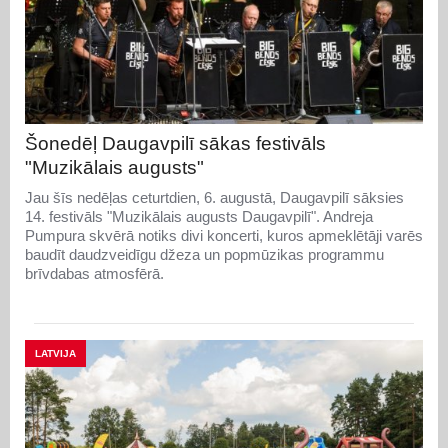
Šonedēļ Daugavpilī sākas festivāls
"Muzikālais augusts"
Jau šīs nedēļas ceturtdien, 6. augustā, Daugavpilī sāksies
14. festivāls "Muzikālais augusts Daugavpilī". Andreja
Pumpura skvērā notiks divi koncerti, kuros apmeklētāji varēs
baudīt daudzveidīgu džeza un popmūzikas programmu
brīvdabas atmosfērā.
LATVIJA