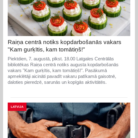
Raiņa centrā notiks kopdarbošanās vakars
"Kam gurķītis, kam tomātiņš!"
Piektdien, 7. augustā, plkst. 18.00 Latgales Centrālās
bibliotēkas Raiņa centrā notiks augusta kopdarbošanās
vakars "Kam gurķītis, kam tomātiņš!". Pasākumā
apmeklētāji aicināti pavadīt vakaru patīkamā gaisotnē,
daloties pieredzē, sarunās un kopīgās aktivitātēs.
LATVIJA