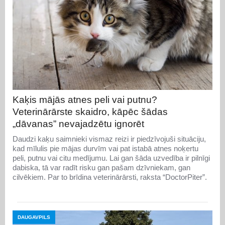
Kaķis mājās atnes peli vai putnu?
Veterinārārste skaidro, kāpēc šādas
„dāvanas” nevajadzētu ignorēt
Daudzi kaķu saimnieki vismaz reizi ir piedzīvojuši situāciju,
kad mīlulis pie mājas durvīm vai pat istabā atnes noķertu
peli, putnu vai citu medījumu. Lai gan šāda uzvedība ir pilnīgi
dabiska, tā var radīt risku gan pašam dzīvniekam, gan
cilvēkiem. Par to brīdina veterinārārsti, raksta “DoctorPiter”.
DAUGAVPILS