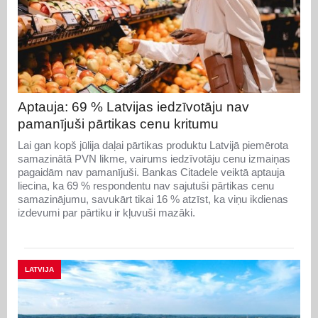
Aptauja: 69 % Latvijas iedzīvotāju nav
pamanījuši pārtikas cenu kritumu
Lai gan kopš jūlija daļai pārtikas produktu Latvijā piemērota
samazinātā PVN likme, vairums iedzīvotāju cenu izmaiņas
pagaidām nav pamanījuši. Bankas Citadele veiktā aptauja
liecina, ka 69 % respondentu nav sajutuši pārtikas cenu
samazinājumu, savukārt tikai 16 % atzīst, ka viņu ikdienas
izdevumi par pārtiku ir kļuvuši mazāki.
LATVIJA