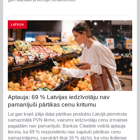
LATVIJA
Aptauja: 69 % Latvijas iedzīvotāju nav
pamanījuši pārtikas cenu kritumu
Lai gan kopš jūlija daļai pārtikas produktu Latvijā piemērota
samazinātā PVN likme, vairums iedzīvotāju cenu izmaiņas
pagaidām nav pamanījuši. Bankas Citadele veiktā aptauja
liecina, ka 69 % respondentu nav sajutuši pārtikas cenu
samazinājumu, savukārt tikai 16 % atzīst, ka viņu ikdienas