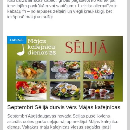
Kad dārzā ienākas kabači, gribas pagatavot ko vairāk par
ierastajām pankūkām vai sautējumu. Lieliska alternatīva ir
kabaču frī – no ārpuses zeltaini un viegli kraukšķīgi, bet
iekšpusē maigi un sulīgi.
LATGALE
Septembrī Sēlijā durvis vērs Mājas kafejnīcas
Septembrī Augšdaugavas novada Sēlijas pusē ikviens
aicināts doties garšu ceļojumā, apmeklējot Mājas kafejnīcu
dienas. Vairākās māju kafejnīcās viesus sagaidīs īpaši