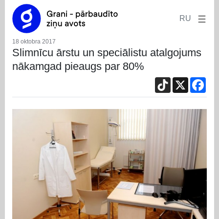
RU
18 oktobra 2017
Slimnīcu ārstu un speciālistu atalgojums
nākamgad pieaugs par 80%
TikTok
X
Fac