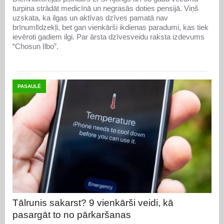
turpina strādāt medicīnā un negrasās doties pensijā. Viņš
uzskata, ka ilgas un aktīvas dzīves pamatā nav
brīnumlīdzekļi, bet gan vienkārši ikdienas paradumi, kas tiek
ievēroti gadiem ilgi. Par ārsta dzīvesveidu raksta izdevums
“Chosun Ilbo”.
PASAULĒ
Tālrunis sakarst? 9 vienkārši veidi, kā
pasargāt to no pārkaršanas