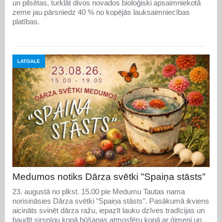
un pilsētas, turklāt divos novados bioloģiski apsaimniekotā
zeme jau pārsniedz 40 % no kopējās lauksaimniecības
platības.
LATGALE
Medumos notiks Dārza svētki "Spaiņa stāsts"
23. augustā no plkst. 15.00 pie Medumu Tautas nama
norisināsies Dārza svētki "Spaiņa stāsts". Pasākumā ikviens
aicināts svinēt dārza ražu, iepazīt lauku dzīves tradīcijas un
baudīt sirsnīgu kopā būšanas atmosfēru kopā ar ģimeni un