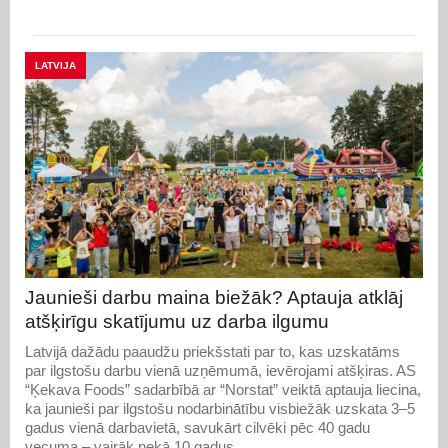
LATVIJA
Jaunieši darbu maina biežāk? Aptauja atklāj
atšķirīgu skatījumu uz darba ilgumu
Latvijā dažādu paaudžu priekšstati par to, kas uzskatāms
par ilgstošu darbu vienā uzņēmumā, ievērojami atšķiras. AS
“Ķekava Foods” sadarbībā ar “Norstat” veiktā aptauja liecina,
ka jaunieši par ilgstošu nodarbinātību visbiežāk uzskata 3–5
gadus vienā darbavietā, savukārt cilvēki pēc 40 gadu
vecuma – vairāk nekā 10 gadus.