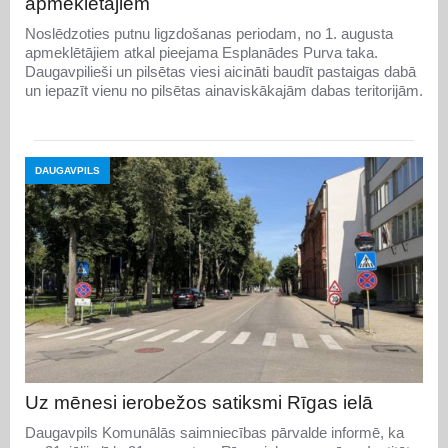
apmeklētājiem
Noslēdzoties putnu ligzdošanas periodam, no 1. augusta
apmeklētājiem atkal pieejama Esplanādes Purva taka.
Daugavpilieši un pilsētas viesi aicināti baudīt pastaigas dabā
un iepazīt vienu no pilsētas ainaviskākajām dabas teritorijām.
DAUGAVPILS
Uz mēnesi ierobežos satiksmi Rīgas ielā
Daugavpils Komunālās saimniecības pārvalde informē, ka