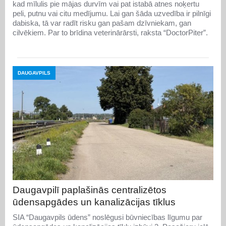
kad mīlulis pie mājas durvīm vai pat istabā atnes noķertu
peli, putnu vai citu medījumu. Lai gan šāda uzvedība ir pilnīgi
dabiska, tā var radīt risku gan pašam dzīvniekam, gan
cilvēkiem. Par to brīdina veterinārārsti, raksta “DoctorPiter”.
DAUGAVPILS
Daugavpilī paplašinās centralizētos
ūdensapgādes un kanalizācijas tīklus
SIA “Daugavpils ūdens” noslēgusi būvniecības līgumu par