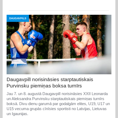
DAUGAVPILS
Daugavpilī norisināsies starptautiskais
Purvinsku piemiņas boksa turnīrs
Jau 7. un 8. augustā Daugavpilī norisināsies XXII Leonarda
un Aleksandra Purvinsku starptautiskais piemiņas turnīrs
boksā. Divu dienu garumā par godalgām elites, U19, U17 un
U15 vecuma grupās cīnīsies sportisti no Latvijas, Lietuvas
un Igaunijas.