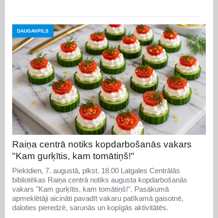
DAUGAVPILS
Raiņa centrā notiks kopdarbošanās vakars
"Kam gurķītis, kam tomātiņš!"
Piektdien, 7. augustā, plkst. 18.00 Latgales Centrālās
bibliotēkas Raiņa centrā notiks augusta kopdarbošanās
vakars "Kam gurķītis, kam tomātiņš!". Pasākumā
apmeklētāji aicināti pavadīt vakaru patīkamā gaisotnē,
daloties pieredzē, sarunās un kopīgās aktivitātēs.