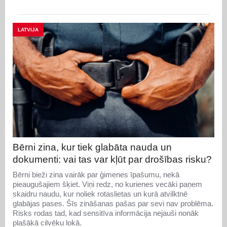
LATVIJA
Bērni zina, kur tiek glabāta nauda un
dokumenti: vai tas var kļūt par drošības risku?
Bērni bieži zina vairāk par ģimenes īpašumu, nekā
pieaugušajiem šķiet. Viņi redz, no kurienes vecāki paņem
skaidru naudu, kur noliek rotaslietas un kurā atvilktnē
glabājas pases. Šīs zināšanas pašas par sevi nav problēma.
Risks rodas tad, kad sensitīva informācija nejauši nonāk
plašākā cilvēku lokā.