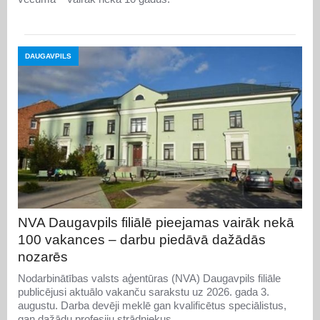
DAUGAVPILS
NVA Daugavpils filiālē pieejamas vairāk nekā
100 vakances – darbu piedāvā dažādās
nozarēs
Nodarbinātības valsts aģentūras (NVA) Daugavpils filiāle
publicējusi aktuālo vakanču sarakstu uz 2026. gada 3.
augustu. Darba devēji meklē gan kvalificētus speciālistus,
gan dažādu profesiju strādniekus.