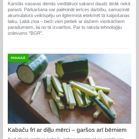
Karstās vasaras dienās viedtālruņi sakarst daudz ātrāk nekā
parasti. Pārkaršana var palēnināt ierīces darbību, samazināt
akumulatora veiktspēju un ilgtermiņā ietekmēt tā kalpošanas
laiku. Labā ziņa – bieži vien pietiek ar dažiem vienkāršiem
paradumiem, lai no tā izvairītos. Par to raksta tehnoloģiju
izdevums “BGR”.
PASAULĒ
Kabaču frī ar diļļu mērci – garšos arī bērniem