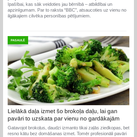
īpašībai, kas sāk veidoties jau bērnībā – atbildībai un
apzinīgumam. Par to raksta “BBC”, atsaucoties uz vienu no
ilgākajiem cilvēka personības pētījumiem.
PASAULĒ
Lielākā daļa izmet šo brokoļa daļu, lai gan
pavāri to uzskata par vienu no gardākajām
Gatavojot brokoļus, daudzi izmanto tikai zaļās ziedkopas, bet
resno kātu bez domāšanas izmet. Tomēr profesionāli pavāri