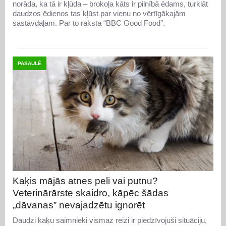
norāda, ka tā ir kļūda – brokoļa kāts ir pilnībā ēdams, turklāt
daudzos ēdienos tas kļūst par vienu no vērtīgākajām
sastāvdaļām. Par to raksta “BBC Good Food”.
PASAULĒ
Kaķis mājās atnes peli vai putnu?
Veterinārārste skaidro, kāpēc šādas
„dāvanas” nevajadzētu ignorēt
Daudzi kaķu saimnieki vismaz reizi ir piedzīvojuši situāciju,