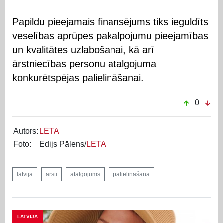
Papildu pieejamais finansējums tiks ieguldīts
veselības aprūpes pakalpojumu pieejamības
un kvalitātes uzlabošanai, kā arī
ārstniecības personu atalgojuma
konkurētspējas palielināšanai.
0
Autors:
LETA
Foto:
Edijs Pālens/
LETA
latvija
ārsti
atalgojums
palielināšana
LATVIJA