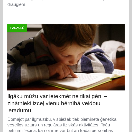
draugiem.
PASAULĒ
Ilgāku mūžu var ietekmēt ne tikai gēni –
zinātnieki izceļ vienu bērnībā veidotu
ieradumu
Domājot par ilgmūžību, visbiežāk tiek pieminēta ģenētika,
veselīgs uzturs un regulāras fiziskās aktivitātes. Taču
pētījumi liecina, ka nozīme var būt arī kādai personības