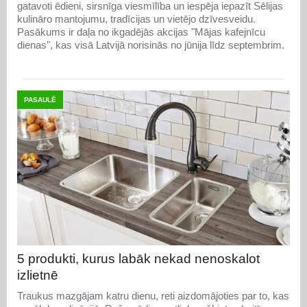
gatavoti ēdieni, sirsnīga viesmīlība un iespēja iepazīt Sēlijas
kulināro mantojumu, tradīcijas un vietējo dzīvesveidu.
Pasākums ir daļa no ikgadējās akcijas "Mājas kafejnīcu
dienas", kas visā Latvijā norisinās no jūnija līdz septembrim.
PASAULĒ
5 produkti, kurus labāk nekad nenoskalot
izlietnē
Traukus mazgājam katru dienu, reti aizdomājoties par to, kas