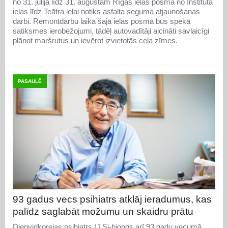
no 31. jūlija līdz 31. augustam Rīgas ielas posmā no Institūta
ielas līdz Teātra ielai notiks asfalta seguma atjaunošanas
darbi. Remontdarbu laikā šajā ielas posmā būs spēkā
satiksmes ierobežojumi, tādēļ autovadītāji aicināti savlaicīgi
plānot maršrutus un ievērot izvietotās ceļa zīmes.
PASAULĒ
93 gadus vecs psihiatrs atklāj ieradumus, kas
palīdz saglabāt možumu un skaidru prātu
Dienvidkorejas psihiatrs Lī Si-hjongs arī 93 gadu vecumā