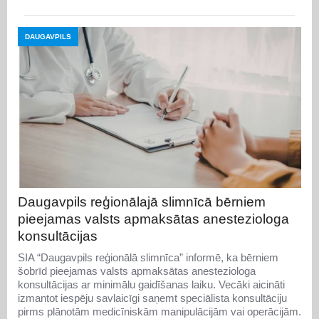
DAUGAVPILS
Daugavpils reģionālajā slimnīcā bērniem
pieejamas valsts apmaksātas anesteziologa
konsultācijas
SIA “Daugavpils reģionālā slimnīca” informē, ka bērniem
šobrīd pieejamas valsts apmaksātas anesteziologa
konsultācijas ar minimālu gaidīšanas laiku. Vecāki aicināti
izmantot iespēju savlaicīgi saņemt speciālista konsultāciju
pirms plānotām medicīniskām manipulācijām vai operācijām.