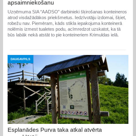
apsaimniekošanu
Uzņēmuma SIA “AADSO” darbinieki šķirošanas konteineros
atrod visdažādākos priekšmetus. Iedzīvotāju izdomai, šķiet,
robežu nav. Piemēram, kāds stikla iepakojuma konteinerā
nolēmis izmest tualetes podu, acīmredzot uzskatot, ka tā
būs labāk nekā atstāt to pie konteineriem Krimuldas ielā.
DAUGAVPILS
Esplanādes Purva taka atkal atvērta