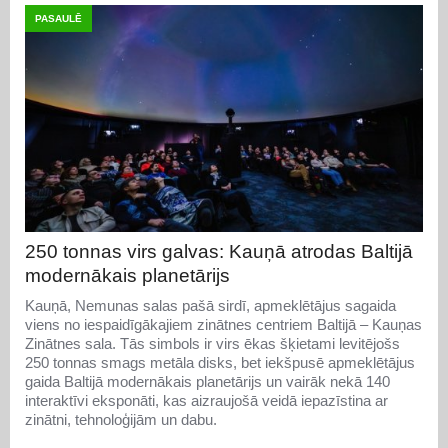
PASAULĒ
250 tonnas virs galvas: Kauņā atrodas Baltijā
modernākais planetārijs
Kauņā, Nemunas salas pašā sirdī, apmeklētājus sagaida
viens no iespaidīgākajiem zinātnes centriem Baltijā – Kauņas
Zinātnes sala. Tās simbols ir virs ēkas šķietami levitējošs
250 tonnas smags metāla disks, bet iekšpusē apmeklētājus
gaida Baltijā modernākais planetārijs un vairāk nekā 140
interaktīvi eksponāti, kas aizraujošā veidā iepazīstina ar
zinātni, tehnoloģijām un dabu.