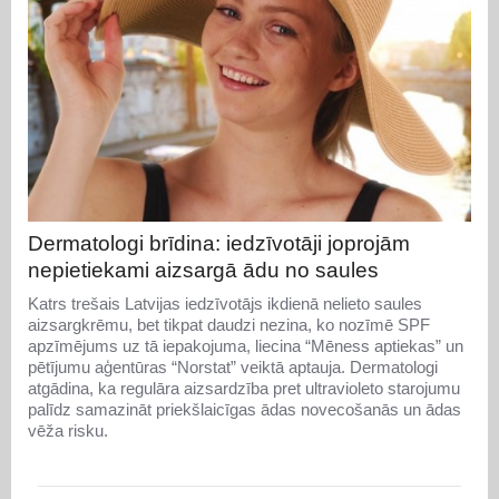
Dermatologi brīdina: iedzīvotāji joprojām
nepietiekami aizsargā ādu no saules
Katrs trešais Latvijas iedzīvotājs ikdienā nelieto saules
aizsargkrēmu, bet tikpat daudzi nezina, ko nozīmē SPF
apzīmējums uz tā iepakojuma, liecina “Mēness aptiekas” un
pētījumu aģentūras “Norstat” veiktā aptauja. Dermatologi
atgādina, ka regulāra aizsardzība pret ultravioleto starojumu
palīdz samazināt priekšlaicīgas ādas novecošanās un ādas
vēža risku.