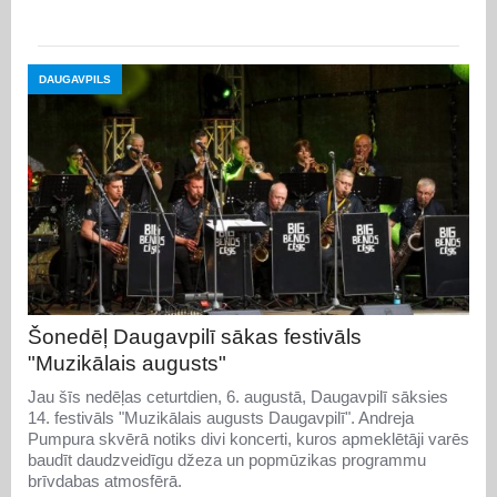
DAUGAVPILS
Šonedēļ Daugavpilī sākas festivāls
"Muzikālais augusts"
Jau šīs nedēļas ceturtdien, 6. augustā, Daugavpilī sāksies
14. festivāls "Muzikālais augusts Daugavpilī". Andreja
Pumpura skvērā notiks divi koncerti, kuros apmeklētāji varēs
baudīt daudzveidīgu džeza un popmūzikas programmu
brīvdabas atmosfērā.