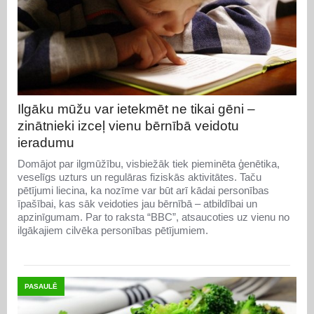
Ilgāku mūžu var ietekmēt ne tikai gēni –
zinātnieki izceļ vienu bērnībā veidotu
ieradumu
Domājot par ilgmūžību, visbiežāk tiek pieminēta ģenētika,
veselīgs uzturs un regulāras fiziskās aktivitātes. Taču
pētījumi liecina, ka nozīme var būt arī kādai personības
īpašībai, kas sāk veidoties jau bērnībā – atbildībai un
apzinīgumam. Par to raksta “BBC”, atsaucoties uz vienu no
ilgākajiem cilvēka personības pētījumiem.
PASAULĒ