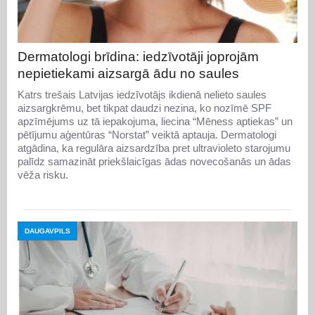
Dermatologi brīdina: iedzīvotāji joprojām
nepietiekami aizsargā ādu no saules
Katrs trešais Latvijas iedzīvotājs ikdienā nelieto saules
aizsargkrēmu, bet tikpat daudzi nezina, ko nozīmē SPF
apzīmējums uz tā iepakojuma, liecina “Mēness aptiekas” un
pētījumu aģentūras “Norstat” veiktā aptauja. Dermatologi
atgādina, ka regulāra aizsardzība pret ultravioleto starojumu
palīdz samazināt priekšlaicīgas ādas novecošanās un ādas
vēža risku.
DAUGAVPILS