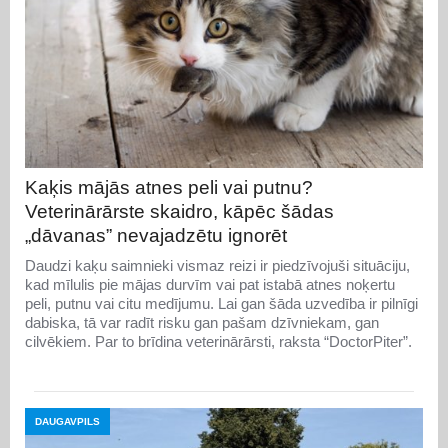
Kaķis mājās atnes peli vai putnu?
Veterinārārste skaidro, kāpēc šādas
„dāvanas” nevajadzētu ignorēt
Daudzi kaķu saimnieki vismaz reizi ir piedzīvojuši situāciju,
kad mīlulis pie mājas durvīm vai pat istabā atnes noķertu
peli, putnu vai citu medījumu. Lai gan šāda uzvedība ir pilnīgi
dabiska, tā var radīt risku gan pašam dzīvniekam, gan
cilvēkiem. Par to brīdina veterinārārsti, raksta “DoctorPiter”.
DAUGAVPILS