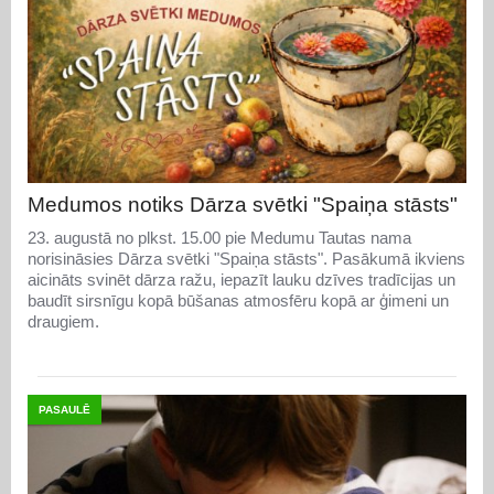
Medumos notiks Dārza svētki "Spaiņa stāsts"
23. augustā no plkst. 15.00 pie Medumu Tautas nama
norisināsies Dārza svētki "Spaiņa stāsts". Pasākumā ikviens
aicināts svinēt dārza ražu, iepazīt lauku dzīves tradīcijas un
baudīt sirsnīgu kopā būšanas atmosfēru kopā ar ģimeni un
draugiem.
PASAULĒ