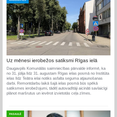
Uz mēnesi ierobežos satiksmi Rīgas ielā
Daugavpils Komunālās saimniecības pārvalde informē, ka
no 31. jūlija līdz 31. augustam Rīgas ielas posmā no Institūta
ielas līdz Teātra ielai notiks asfalta seguma atjaunošanas
darbi. Remontdarbu laikā šajā ielas posmā būs spēkā
satiksmes ierobežojumi, tādēļ autovadītāji aicināti savlaicīgi
plānot maršrutus un ievērot izvietotās ceļa zīmes.
PASAULĒ