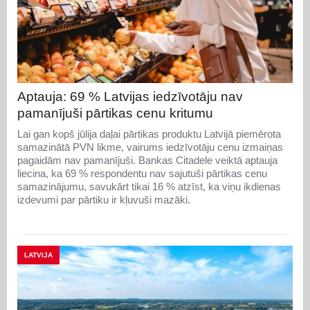
Aptauja: 69 % Latvijas iedzīvotāju nav
pamanījuši pārtikas cenu kritumu
Lai gan kopš jūlija daļai pārtikas produktu Latvijā piemērota
samazinātā PVN likme, vairums iedzīvotāju cenu izmaiņas
pagaidām nav pamanījuši. Bankas Citadele veiktā aptauja
liecina, ka 69 % respondentu nav sajutuši pārtikas cenu
samazinājumu, savukārt tikai 16 % atzīst, ka viņu ikdienas
izdevumi par pārtiku ir kļuvuši mazāki.
LATVIJA