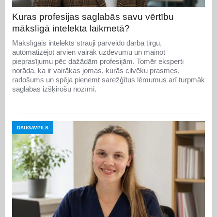
Kuras profesijas saglabās savu vērtību
mākslīgā intelekta laikmetā?
Mākslīgais intelekts strauji pārveido darba tirgu,
automatizējot arvien vairāk uzdevumu un mainot
pieprasījumu pēc dažādām profesijām. Tomēr eksperti
norāda, ka ir vairākas jomas, kurās cilvēku prasmes,
radošums un spēja pieņemt sarežģītus lēmumus arī turpmāk
saglabās izšķirošu nozīmi.
DAUGAVPILS