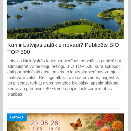
Kuri ir Latvijas zaļākie novadi? Publicēts BIO
TOP 500
Latvijas Bioloģiskās lauksaimniecības asociācija publicējusi
administratīvo teritoriju reitingu BIO TOP 500, kurā apkopoti
dati par bioloģiski apsaimniekoto lauksaimniecības zemju
īpatsvaru valstī. Reitings atklāj zaļākos novadus, pagastus
un pilsētas, turklāt divos novados bioloģiski apsaimniekotā
zeme jau pārsniedz 40 % no kopējās lauksaimniecības
platības.
LATGALE