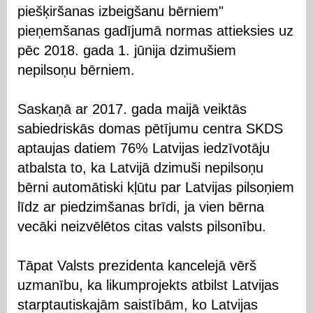
piešķiršanas izbeigšanu bērniem"
pieņemšanas gadījumā normas attieksies uz
pēc 2018. gada 1. jūnija dzimušiem
nepilsoņu bērniem.
Saskaņā ar 2017. gada maijā veiktās
sabiedriskās domas pētījumu centra SKDS
aptaujas datiem 76% Latvijas iedzīvotāju
atbalsta to, ka Latvijā dzimuši nepilsoņu
bērni automātiski kļūtu par Latvijas pilsoņiem
līdz ar piedzimšanas brīdi, ja vien bērna
vecāki neizvēlētos citas valsts pilsonību.
Tāpat Valsts prezidenta kancelejā vērš
uzmanību, ka likumprojekts atbilst Latvijas
starptautiskajām saistībām, ko Latvijas