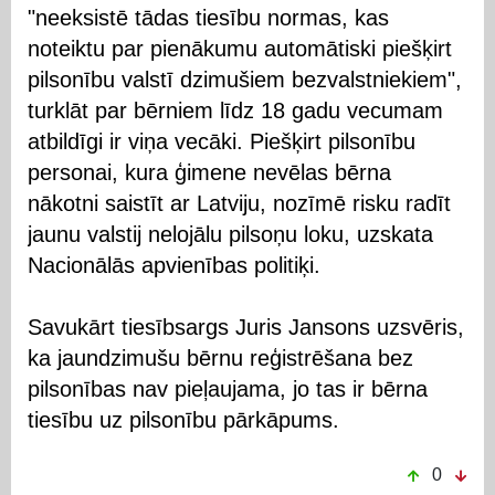
"neeksistē tādas tiesību normas, kas
noteiktu par pienākumu automātiski piešķirt
pilsonību valstī dzimušiem bezvalstniekiem",
turklāt par bērniem līdz 18 gadu vecumam
atbildīgi ir viņa vecāki. Piešķirt pilsonību
personai, kura ģimene nevēlas bērna
nākotni saistīt ar Latviju, nozīmē risku radīt
jaunu valstij nelojālu pilsoņu loku, uzskata
Nacionālās apvienības politiķi.
Savukārt tiesībsargs Juris Jansons uzsvēris,
ka jaundzimušu bērnu reģistrēšana bez
pilsonības nav pieļaujama, jo tas ir bērna
tiesību uz pilsonību pārkāpums.
0