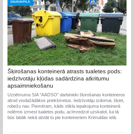
DAUGAVPILS
Šķirošanas konteinerā atrasts tualetes pods:
iedzīvotāju kļūdas sadārdzina atkritumu
apsaimniekošanu
Uzņēmuma SIA “AADSO” darbinieki šķirošanas konteineros
atrod visdažādākos priekšmetus. Iedzīvotāju izdomai, šķiet,
robežu nav. Piemēram, kāds stikla iepakojuma konteinerā
nolēmis izmest tualetes podu, acīmredzot uzskatot, ka tā
būs labāk nekā atstāt to pie konteineriem Krimuldas ielā.