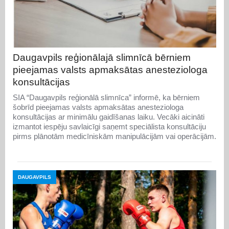
Daugavpils reģionālajā slimnīcā bērniem
pieejamas valsts apmaksātas anesteziologa
konsultācijas
SIA “Daugavpils reģionālā slimnīca” informē, ka bērniem
šobrīd pieejamas valsts apmaksātas anesteziologa
konsultācijas ar minimālu gaidīšanas laiku. Vecāki aicināti
izmantot iespēju savlaicīgi saņemt speciālista konsultāciju
pirms plānotām medicīniskām manipulācijām vai operācijām.
DAUGAVPILS