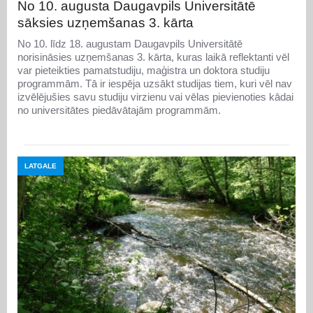
No 10. augusta Daugavpils Universitātē
sāksies uzņemšanas 3. kārta
No 10. līdz 18. augustam Daugavpils Universitātē
norisināsies uzņemšanas 3. kārta, kuras laikā reflektanti vēl
var pieteikties pamatstudiju, maģistra un doktora studiju
programmām. Tā ir iespēja uzsākt studijas tiem, kuri vēl nav
izvēlējušies savu studiju virzienu vai vēlas pievienoties kādai
no universitātes piedāvātajām programmām.
LATGALE