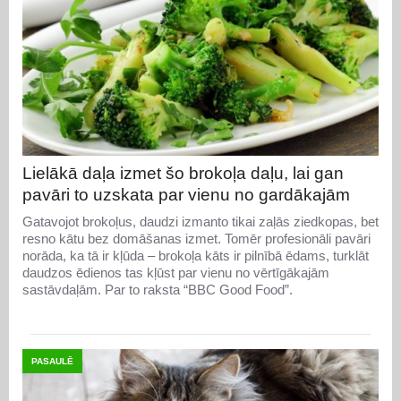
Lielākā daļa izmet šo brokoļa daļu, lai gan
pavāri to uzskata par vienu no gardākajām
Gatavojot brokoļus, daudzi izmanto tikai zaļās ziedkopas, bet
resno kātu bez domāšanas izmet. Tomēr profesionāli pavāri
norāda, ka tā ir kļūda – brokoļa kāts ir pilnībā ēdams, turklāt
daudzos ēdienos tas kļūst par vienu no vērtīgākajām
sastāvdaļām. Par to raksta “BBC Good Food”.
PASAULĒ