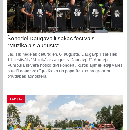
Šonedēļ Daugavpilī sākas festivāls
"Muzikālais augusts"
Jau šīs nedēļas ceturtdien, 6. augustā, Daugavpilī sāksies
14. festivāls "Muzikālais augusts Daugavpilī". Andreja
Pumpura skvērā notiks divi koncerti, kuros apmeklētāji varēs
baudīt daudzveidīgu džeza un popmūzikas programmu
brīvdabas atmosfērā.
LATVIJA