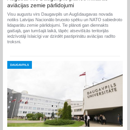
aviācijas zemie pārlidojumi
Visu augustu virs Daugavpils un Augšdaugavas novada
notiks Latvijas Nacionālo bruņoto spēku un NATO sabiedroto
lidaparātu zemie pārlidojumi. Tie plānoti gan diennakts
gaišajā, gan tumšajā laikā, tāpēc atsevišķās teritorijās
iedzīvotāji īslaicīgi var dzirdēt pastiprinātu aviācijas radīto
troksni.
DAUGAVPILS