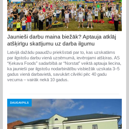
Jaunieši darbu maina biežāk? Aptauja atklāj
atšķirīgu skatījumu uz darba ilgumu
Latvijā dažādu paaudžu priekšstati par to, kas uzskatāms
par ilgstošu darbu vienā uzņēmumā, ievērojami atšķiras. AS
“Ķekava Foods” sadarbībā ar “Norstat” veiktā aptauja liecina,
ka jaunieši par ilgstošu nodarbinātību visbiežāk uzskata 3–5
gadus vienā darbavietā, savukārt cilvēki pēc 40 gadu
vecuma – vairāk nekā 10 gadus.
DAUGAVPILS