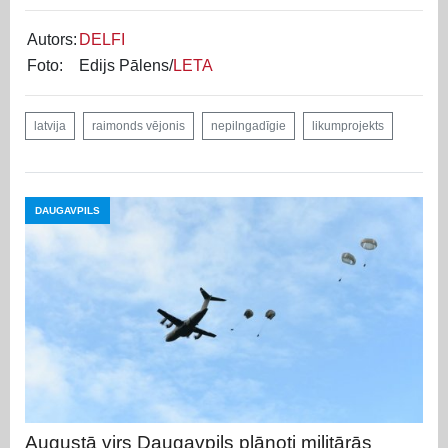
Autors:
DELFI
Foto:
Edijs Pālens/
LETA
latvija
raimonds vējonis
nepilngadīgie
likumprojekts
DAUGAVPILS
Augustā virs Daugavpils plānoti militārās