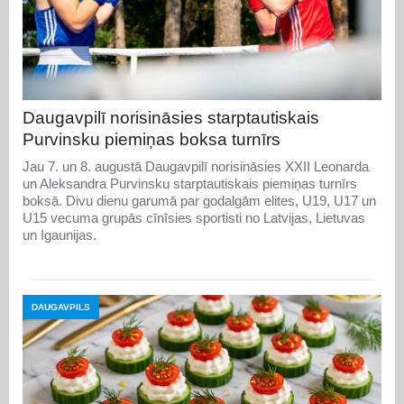
Daugavpilī norisināsies starptautiskais
Purvinsku piemiņas boksa turnīrs
Jau 7. un 8. augustā Daugavpilī norisināsies XXII Leonarda
un Aleksandra Purvinsku starptautiskais piemiņas turnīrs
boksā. Divu dienu garumā par godalgām elites, U19, U17 un
U15 vecuma grupās cīnīsies sportisti no Latvijas, Lietuvas
un Igaunijas.
DAUGAVPILS