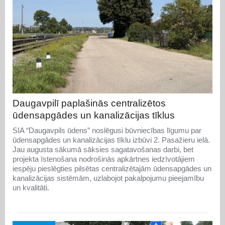
Daugavpilī paplašinās centralizētos
ūdensapgādes un kanalizācijas tīklus
SIA “Daugavpils ūdens” noslēgusi būvniecības līgumu par
ūdensapgādes un kanalizācijas tīklu izbūvi 2. Pasažieru ielā.
Jau augusta sākumā sāksies sagatavošanas darbi, bet
projekta īstenošana nodrošinās apkārtnes iedzīvotājiem
iespēju pieslēgties pilsētas centralizētajām ūdensapgādes un
kanalizācijas sistēmām, uzlabojot pakalpojumu pieejamību
un kvalitāti.