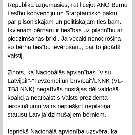
Republika uzņēmusies, ratificējot ANO Bērnu
tiesību konvenciju un Starptautisko paktu
par pilsoniskajām un politiskajām tiesībām.
Ikvienam bērnam ir tiesības uz pilsonību ar
piedzimšanas brīdi. Ja vecāki nenodrošina
šo bērna tiesību ievērošanu, par to jāgādā
valstij.
Ziņots, ka Nacionālās apvienības "Visu
Latvijai!"-"Tēvzemei un brīvībai"/LNNK (VL-
TB/LNNK) negatīvās nostājas dēļ valdošā
koalīcija neatbalstīs Valsts prezidenta
ierosinājumu vairs nepiešķirt nepilsoņa
statusu Latvijā dzimušajiem bērniem.
Iepriekš Nacionālā apvienība uzsvēra, ka