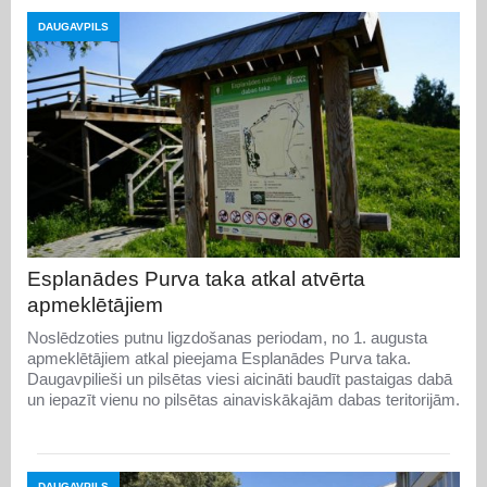
DAUGAVPILS
Esplanādes Purva taka atkal atvērta
apmeklētājiem
Noslēdzoties putnu ligzdošanas periodam, no 1. augusta
apmeklētājiem atkal pieejama Esplanādes Purva taka.
Daugavpilieši un pilsētas viesi aicināti baudīt pastaigas dabā
un iepazīt vienu no pilsētas ainaviskākajām dabas teritorijām.
DAUGAVPILS