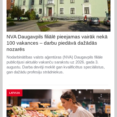
NVA Daugavpils filiālē pieejamas vairāk nekā
100 vakances – darbu piedāvā dažādās
nozarēs
Nodarbinātības valsts aģentūras (NVA) Daugavpils filiāle
publicējusi aktuālo vakanču sarakstu uz 2026. gada 3.
augustu. Darba devēji meklē gan kvalificētus speciālistus,
gan dažādu profesiju strādniekus.
LATVIJA