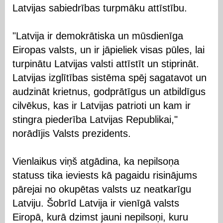
Latvijas sabiedrības turpmāku attīstību.
"Latvija ir demokrātiska un mūsdienīga
Eiropas valsts, un ir jāpieliek visas pūles, lai
turpinātu Latvijas valsti attīstīt un stiprināt.
Latvijas izglītības sistēma spēj sagatavot un
audzināt krietnus, godprātīgus un atbildīgus
cilvēkus, kas ir Latvijas patrioti un kam ir
stingra piederība Latvijas Republikai,"
norādījis Valsts prezidents.
Vienlaikus viņš atgādina, ka nepilsoņa
statuss tika ieviests kā pagaidu risinājums
pārejai no okupētas valsts uz neatkarīgu
Latviju. Šobrīd Latvija ir vienīgā valsts
Eiropā, kurā dzimst jauni nepilsoņi, kuru