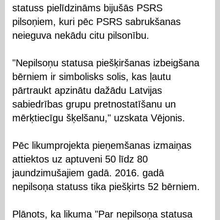
statuss pielīdzināms bijušās PSRS
pilsoņiem, kuri pēc PSRS sabrukšanas
neieguva nekādu citu pilsonību.
"Nepilsoņu statusa piešķiršanas izbeigšana
bērniem ir simbolisks solis, kas ļautu
pārtraukt apzinātu dažādu Latvijas
sabiedrības grupu pretnostatīšanu un
mērķtiecīgu šķelšanu," uzskata Vējonis.
Pēc likumprojekta pieņemšanas izmaiņas
attiektos uz aptuveni 50 līdz 80
jaundzimušajiem gadā. 2016. gadā
nepilsoņa statuss tika piešķirts 52 bērniem.
Plānots, ka likuma "Par nepilsoņa statusa