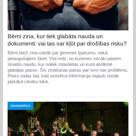
Bērni zina, kur tiek glabāta nauda un
dokumenti: vai tas var kļūt par drošības risku?
Bērni bieži zina vairāk par ģimenes īpašumu, nekā
pieaugušajiem šķiet. Viņi redz, no kurienes vecāki paņem
skaidru naudu, kur noliek rotaslietas un kurā atvilktnē
glabājas pases. Šīs zināšanas pašas par sevi nav problēma.
Risks rodas tad, kad sensitīva informācija nejauši nonāk
plašākā cilvēku lokā.
DAUGAVPILS