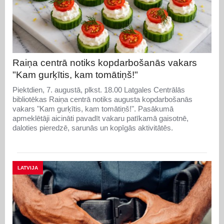
Raiņa centrā notiks kopdarbošanās vakars
"Kam gurķītis, kam tomātiņš!"
Piektdien, 7. augustā, plkst. 18.00 Latgales Centrālās
bibliotēkas Raiņa centrā notiks augusta kopdarbošanās
vakars "Kam gurķītis, kam tomātiņš!". Pasākumā
apmeklētāji aicināti pavadīt vakaru patīkamā gaisotnē,
daloties pieredzē, sarunās un kopīgās aktivitātēs.
LATVIJA