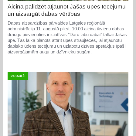
Aicina palīdzēt atjaunot Jašas upes tecējumu
un aizsargāt dabas vērtības
Dabas aizsardzības pārvaldes Latgales reģionālā
administrācija 11. augustā plkst. 10.00 aicina ikvienu dabas
draugu pievienoties iniciatīvas "Daru labu dabai" talkai Jašas
upē. Tās laikā plānots attīrīt upes straujteces, lai atjaunotu
dabisko ūdens tecējumu un uzlabotu dzīves apstākļus īpaši
aizsargājamām augu un dzīvnieku sugām.
PASAULĒ