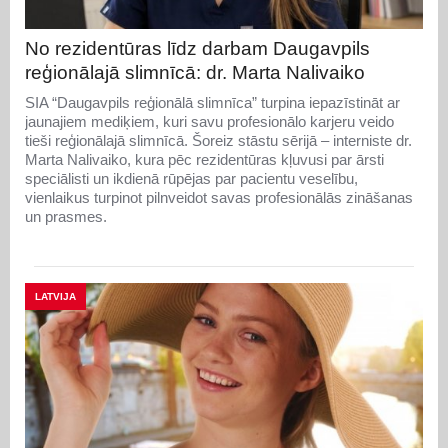
No rezidentūras līdz darbam Daugavpils
reģionālajā slimnīcā: dr. Marta Nalivaiko
SIA “Daugavpils reģionālā slimnīca” turpina iepazīstināt ar
jaunajiem mediķiem, kuri savu profesionālo karjeru veido
tieši reģionālajā slimnīcā. Šoreiz stāstu sērijā – interniste dr.
Marta Nalivaiko, kura pēc rezidentūras kļuvusi par ārsti
speciālisti un ikdienā rūpējas par pacientu veselību,
vienlaikus turpinot pilnveidot savas profesionālās zināšanas
un prasmes.
LATVIJA