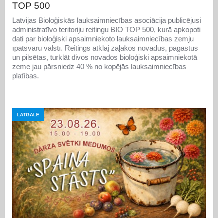
TOP 500
Latvijas Bioloģiskās lauksaimniecības asociācija publicējusi
administratīvo teritoriju reitingu BIO TOP 500, kurā apkopoti
dati par bioloģiski apsaimniekoto lauksaimniecības zemju
īpatsvaru valstī. Reitings atklāj zaļākos novadus, pagastus
un pilsētas, turklāt divos novados bioloģiski apsaimniekotā
zeme jau pārsniedz 40 % no kopējās lauksaimniecības
platības.
LATGALE