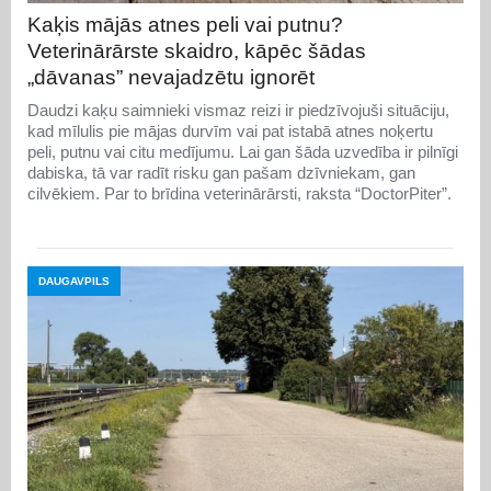
Kaķis mājās atnes peli vai putnu?
Veterinārārste skaidro, kāpēc šādas
„dāvanas” nevajadzētu ignorēt
Daudzi kaķu saimnieki vismaz reizi ir piedzīvojuši situāciju,
kad mīlulis pie mājas durvīm vai pat istabā atnes noķertu
peli, putnu vai citu medījumu. Lai gan šāda uzvedība ir pilnīgi
dabiska, tā var radīt risku gan pašam dzīvniekam, gan
cilvēkiem. Par to brīdina veterinārārsti, raksta “DoctorPiter”.
DAUGAVPILS