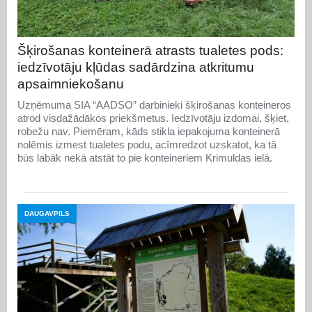
Šķirošanas konteinerā atrasts tualetes pods:
iedzīvotāju kļūdas sadārdzina atkritumu
apsaimniekošanu
Uzņēmuma SIA “AADSO” darbinieki šķirošanas konteineros
atrod visdažādākos priekšmetus. Iedzīvotāju izdomai, šķiet,
robežu nav. Piemēram, kāds stikla iepakojuma konteinerā
nolēmis izmest tualetes podu, acīmredzot uzskatot, ka tā
būs labāk nekā atstāt to pie konteineriem Krimuldas ielā.
DAUGAVPILS