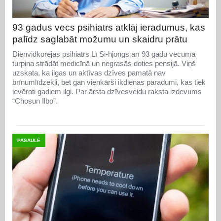
93 gadus vecs psihiatrs atklāj ieradumus, kas
palīdz saglabāt možumu un skaidru prātu
Dienvidkorejas psihiatrs Lī Si-hjongs arī 93 gadu vecumā
turpina strādāt medicīnā un negrasās doties pensijā. Viņš
uzskata, ka ilgas un aktīvas dzīves pamatā nav
brīnumlīdzekļi, bet gan vienkārši ikdienas paradumi, kas tiek
ievēroti gadiem ilgi. Par ārsta dzīvesveidu raksta izdevums
“Chosun Ilbo”.
PASAULĒ