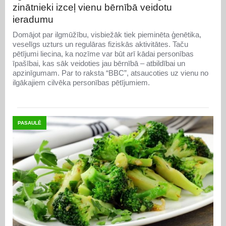
zinātnieki izceļ vienu bērnībā veidotu
ieradumu
Domājot par ilgmūžību, visbiežāk tiek pieminēta ģenētika,
veselīgs uzturs un regulāras fiziskās aktivitātes. Taču
pētījumi liecina, ka nozīme var būt arī kādai personības
īpašībai, kas sāk veidoties jau bērnībā – atbildībai un
apzinīgumam. Par to raksta “BBC”, atsaucoties uz vienu no
ilgākajiem cilvēka personības pētījumiem.
PASAULĒ