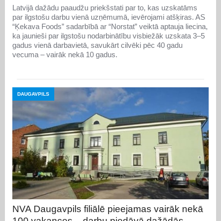
Latvijā dažādu paaudžu priekšstati par to, kas uzskatāms
par ilgstošu darbu vienā uzņēmumā, ievērojami atšķiras. AS
“Ķekava Foods” sadarbībā ar “Norstat” veiktā aptauja liecina,
ka jaunieši par ilgstošu nodarbinātību visbiežāk uzskata 3–5
gadus vienā darbavietā, savukārt cilvēki pēc 40 gadu
vecuma – vairāk nekā 10 gadus.
DAUGAVPILS
NVA Daugavpils filiālē pieejamas vairāk nekā
100 vakances – darbu piedāvā dažādās