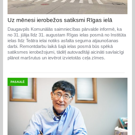
Uz mēnesi ierobežos satiksmi Rīgas ielā
Daugavpils Komunālās saimniecības pārvalde informē, ka
no 31. jūlija līdz 31. augustam Rīgas ielas posmā no Institūta
ielas līdz Teātra ielai notiks asfalta seguma atjaunošanas
darbi. Remontdarbu laikā šajā ielas posmā būs spēkā
satiksmes ierobežojumi, tādēļ autovadītāji aicināti savlaicīgi
plānot maršrutus un ievērot izvietotās ceļa zīmes.
PASAULĒ