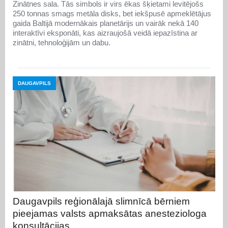
Zinātnes sala. Tās simbols ir virs ēkas šķietami levitējošs
250 tonnas smags metāla disks, bet iekšpusē apmeklētājus
gaida Baltijā modernākais planetārijs un vairāk nekā 140
interaktīvi eksponāti, kas aizraujošā veidā iepazīstina ar
zinātni, tehnoloģijām un dabu.
DAUGAVPILS
Daugavpils reģionālajā slimnīcā bērniem
pieejamas valsts apmaksātas anesteziologa
konsultācijas