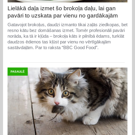
Lielākā daļa izmet šo brokoļa daļu, lai gan
pavāri to uzskata par vienu no gardākajām
Gatavojot brokoļus, daudzi izmanto tikai zaļās ziedkopas, bet
resno kātu bez domāšanas izmet. Tomēr profesionāli pavāri
norāda, ka tā ir kļūda – brokoļa kāts ir pilnībā ēdams, turklāt
daudzos ēdienos tas kļūst par vienu no vērtīgākajām
sastāvdaļām. Par to raksta “BBC Good Food”.
PASAULĒ