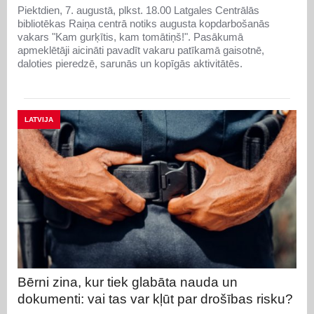
Piektdien, 7. augustā, plkst. 18.00 Latgales Centrālās
bibliotēkas Raiņa centrā notiks augusta kopdarbošanās
vakars "Kam gurķītis, kam tomātiņš!". Pasākumā
apmeklētāji aicināti pavadīt vakaru patīkamā gaisotnē,
daloties pieredzē, sarunās un kopīgās aktivitātēs.
LATVIJA
Bērni zina, kur tiek glabāta nauda un
dokumenti: vai tas var kļūt par drošības risku?