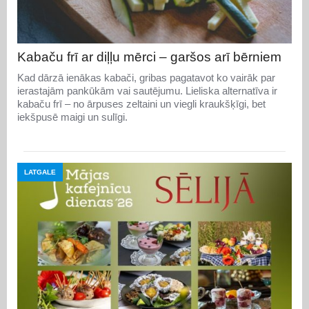
Kabaču frī ar diļļu mērci – garšos arī bērniem
Kad dārzā ienākas kabači, gribas pagatavot ko vairāk par
ierastajām pankūkām vai sautējumu. Lieliska alternatīva ir
kabaču frī – no ārpuses zeltaini un viegli kraukšķīgi, bet
iekšpusē maigi un sulīgi.
LATGALE