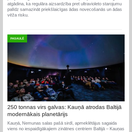
atgādina, ka regulāra aizsardzība pret ultravioleto starojumu
palīdz samazināt priekšlaicīgas ādas novecošanās un ādas
vēža risku.
PASAULĒ
250 tonnas virs galvas: Kauņā atrodas Baltijā
modernākais planetārijs
Kauņā, Nemunas salas pašā sirdī, apmeklētājus sagaida
viens no iespaidīgākajiem zinātnes centriem Baltijā – Kauņas