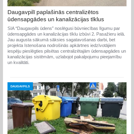
Daugavpilī paplašinās centralizētos
ūdensapgādes un kanalizācijas tīklus
SIA “Daugavpils ūdens” noslēgusi būvniecības līgumu par
ūdensapgādes un kanalizācijas tīklu izbūvi 2. Pasažieru ielā.
Jau augusta sākumā sāksies sagatavošanas darbi, bet
projekta īstenošana nodrošinās apkārtnes iedzīvotājiem
iespēju pieslēgties pilsētas centralizētajām ūdensapgādes un
kanalizācijas sistēmām, uzlabojot pakalpojumu pieejamību
un kvalitāti.
DAUGAVPILS