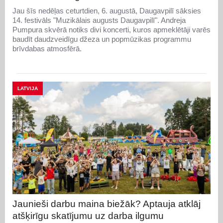
Jau šīs nedēļas ceturtdien, 6. augustā, Daugavpilī sāksies
14. festivāls "Muzikālais augusts Daugavpilī". Andreja
Pumpura skvērā notiks divi koncerti, kuros apmeklētāji varēs
baudīt daudzveidīgu džeza un popmūzikas programmu
brīvdabas atmosfērā.
LATVIJA
Jaunieši darbu maina biežāk? Aptauja atklāj
atšķirīgu skatījumu uz darba ilgumu