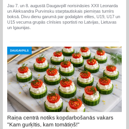
Jau 7. un 8. augustā Daugavpilī norisināsies XXII Leonarda
un Aleksandra Purvinsku starptautiskais piemiņas turnīrs
boksā. Divu dienu garumā par godalgām elites, U19, U17 un
U15 vecuma grupās cīnīsies sportisti no Latvijas, Lietuvas
un Igaunijas.
DAUGAVPILS
Raiņa centrā notiks kopdarbošanās vakars
"Kam gurķītis, kam tomātiņš!"