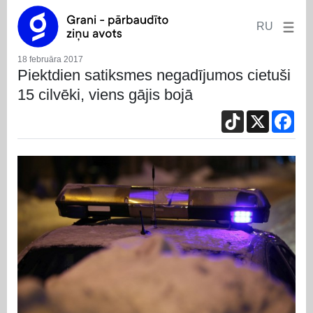
RU
18 februāra 2017
Piektdien satiksmes negadījumos cietuši
15 cilvēki, viens gājis bojā
TikTok
X
Fac