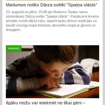
Medumos notiks Dārza svētki "Spaiņa stāsts"
23. augustā no plkst. 15.00 pie Medumu Tautas nama
norisināsies Dārza svētki "Spaiņa stāsts". Pasākumā ikviens
aicināts svinēt dārza ražu, iepazīt lauku dzīves tradīcijas un
baudīt sirsnīgu kopā būšanas atmosfēru kopā ar ģimeni un
draugiem.
PASAULĒ
Ilgāku mūžu var ietekmēt ne tikai gēni –