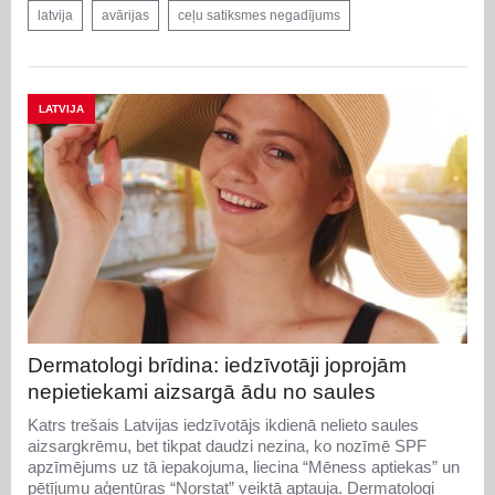
latvija
avārijas
ceļu satiksmes negadījums
LATVIJA
Dermatologi brīdina: iedzīvotāji joprojām
nepietiekami aizsargā ādu no saules
Katrs trešais Latvijas iedzīvotājs ikdienā nelieto saules
aizsargkrēmu, bet tikpat daudzi nezina, ko nozīmē SPF
apzīmējums uz tā iepakojuma, liecina “Mēness aptiekas” un
pētījumu aģentūras “Norstat” veiktā aptauja. Dermatologi