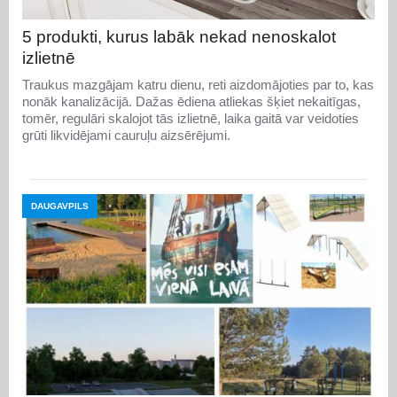
5 produkti, kurus labāk nekad nenoskalot
izlietnē
Traukus mazgājam katru dienu, reti aizdomājoties par to, kas
nonāk kanalizācijā. Dažas ēdiena atliekas šķiet nekaitīgas,
tomēr, regulāri skalojot tās izlietnē, laika gaitā var veidoties
grūti likvidējami cauruļu aizsērējumi.
DAUGAVPILS