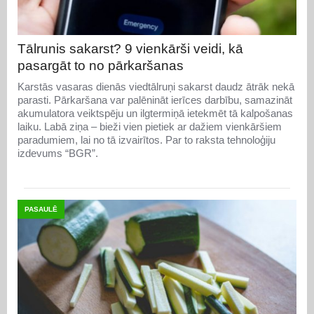
Tālrunis sakarst? 9 vienkārši veidi, kā
pasargāt to no pārkaršanas
Karstās vasaras dienās viedtālruņi sakarst daudz ātrāk nekā
parasti. Pārkaršana var palēnināt ierīces darbību, samazināt
akumulatora veiktspēju un ilgtermiņā ietekmēt tā kalpošanas
laiku. Labā ziņa – bieži vien pietiek ar dažiem vienkāršiem
paradumiem, lai no tā izvairītos. Par to raksta tehnoloģiju
izdevums “BGR”.
PASAULĒ