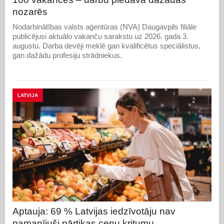
nozarēs
Nodarbinātības valsts aģentūras (NVA) Daugavpils filiāle
publicējusi aktuālo vakanču sarakstu uz 2026. gada 3.
augustu. Darba devēji meklē gan kvalificētus speciālistus,
gan dažādu profesiju strādniekus.
LATVIJA
Aptauja: 69 % Latvijas iedzīvotāju nav
pamanījuši pārtikas cenu kritumu