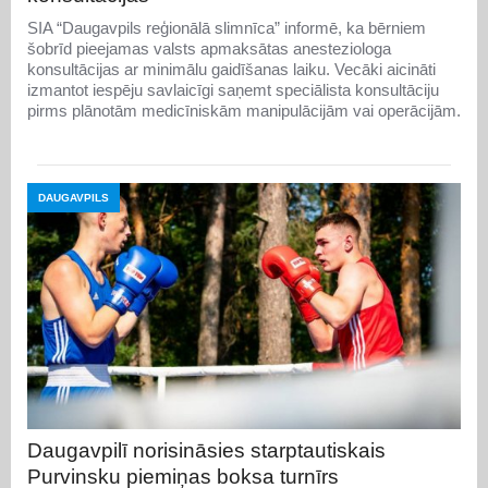
SIA “Daugavpils reģionālā slimnīca” informē, ka bērniem
šobrīd pieejamas valsts apmaksātas anesteziologa
konsultācijas ar minimālu gaidīšanas laiku. Vecāki aicināti
izmantot iespēju savlaicīgi saņemt speciālista konsultāciju
pirms plānotām medicīniskām manipulācijām vai operācijām.
DAUGAVPILS
Daugavpilī norisināsies starptautiskais
Purvinsku piemiņas boksa turnīrs