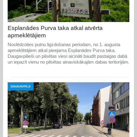
Esplanādes Purva taka atkal atvērta
apmeklētājiem
Noslēdzoties putnu ligzdošanas periodam, no 1. augusta
apmeklētājiem atkal pieejama Esplanādes Purva taka.
Daugavpilieši un pilsētas viesi aicināti baudīt pastaigas dabā
un iepazīt vienu no pilsētas ainaviskākajām dabas teritorijām.
DAUGAVPILS