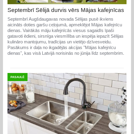
Septembrī Sēlijā durvis vērs Mājas kafejnīcas
Septembrī Augšdaugavas novada Sēlijas pusē ikviens
aicināts doties garšu ceļojumā, apmeklējot Mājas kafejnīcu
dienas. Vairākās māju kafejnīcās viesus sagaidīs īpaši
gatavoti ēdieni, sirsnīga viesmīlība un iespēja iepazīt Sēlijas
kulināro mantojumu, tradīcijas un vietējo dzīvesveidu.
Pasākums ir daļa no ikgadējās akcijas "Mājas kafejnīcu
dienas", kas visā Latvijā norisinās no jūnija līdz septembrim.
PASAULĒ