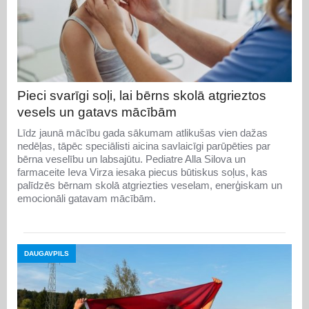
Pieci svarīgi soļi, lai bērns skolā atgrieztos
vesels un gatavs mācībām
Līdz jaunā mācību gada sākumam atlikušas vien dažas
nedēļas, tāpēc speciālisti aicina savlaicīgi parūpēties par
bērna veselību un labsajūtu. Pediatre Alla Silova un
farmaceite Ieva Virza iesaka piecus būtiskus soļus, kas
palīdzēs bērnam skolā atgriezties veselam, enerģiskam un
emocionāli gatavam mācībām.
DAUGAVPILS