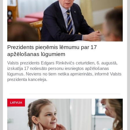
Prezidents pieņēmis lēmumu par 17
apžēlošanas lūgumiem
Valsts prezidents Edgars Rinkēvičs ceturtdien, 6. augustā,
izskatīja 17 notiesāto personu iesniegtos apžēlošanas
lūgumus. Neviens no tiem netika apmierināts, informē Valsts
prezidenta kanceleja.
LATVIJA