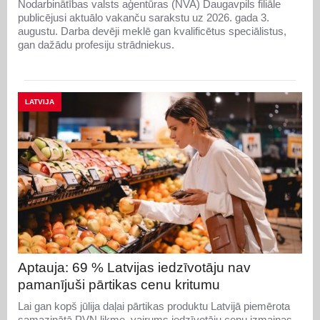
Nodarbinātības valsts aģentūras (NVA) Daugavpils filiāle
publicējusi aktuālo vakanču sarakstu uz 2026. gada 3.
augustu. Darba devēji meklē gan kvalificētus speciālistus,
gan dažādu profesiju strādniekus.
LATVIJA
Aptauja: 69 % Latvijas iedzīvotāju nav
pamanījuši pārtikas cenu kritumu
Lai gan kopš jūlija daļai pārtikas produktu Latvijā piemērota
samazinātā PVN likme, vairums iedzīvotāju cenu izmaiņas