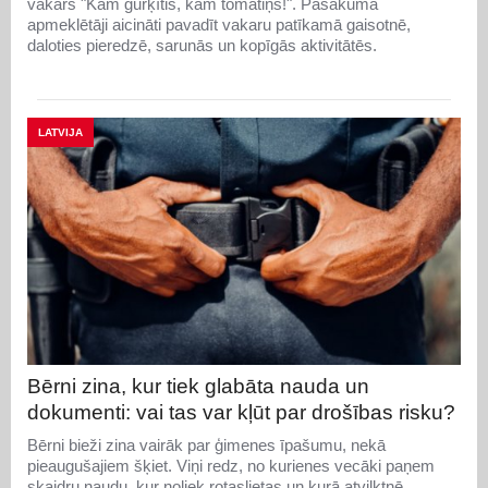
vakars "Kam gurķītis, kam tomātiņš!". Pasākumā
apmeklētāji aicināti pavadīt vakaru patīkamā gaisotnē,
daloties pieredzē, sarunās un kopīgās aktivitātēs.
LATVIJA
Bērni zina, kur tiek glabāta nauda un
dokumenti: vai tas var kļūt par drošības risku?
Bērni bieži zina vairāk par ģimenes īpašumu, nekā
pieaugušajiem šķiet. Viņi redz, no kurienes vecāki paņem
skaidru naudu, kur noliek rotaslietas un kurā atvilktnē