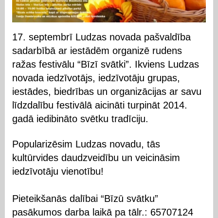
17. septembrī Ludzas novada pašvaldība
sadarbībā ar iestādēm organizē rudens
ražas festivālu “Bīzī svātki”. Ikviens Ludzas
novada iedzīvotājs, iedzīvotāju grupas,
iestādes, biedrības un organizācijas ar savu
līdzdalību festivālā aicināti turpināt 2014.
gadā iedibināto svētku tradīciju.
Popularizēsim Ludzas novadu, tās
kultūrvides daudzveidību un veicināsim
iedzīvotāju vienotību!
Pieteikšanās dalībai “Bīzū svātku”
pasākumos darba laikā pa tālr.: 65707124