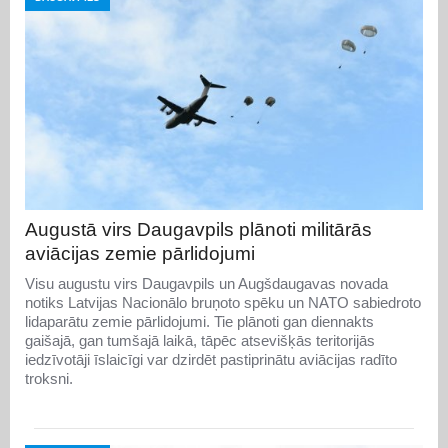
Augustā virs Daugavpils plānoti militārās
aviācijas zemie pārlidojumi
Visu augustu virs Daugavpils un Augšdaugavas novada
notiks Latvijas Nacionālo bruņoto spēku un NATO sabiedroto
lidaparātu zemie pārlidojumi. Tie plānoti gan diennakts
gaišajā, gan tumšajā laikā, tāpēc atsevišķās teritorijās
iedzīvotāji īslaicīgi var dzirdēt pastiprinātu aviācijas radīto
troksni.