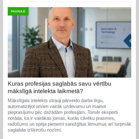
PASAULĒ
Kuras profesijas saglabās savu vērtību
mākslīgā intelekta laikmetā?
Mākslīgais intelekts strauji pārveido darba tirgu,
automatizējot arvien vairāk uzdevumu un mainot
pieprasījumu pēc dažādām profesijām. Tomēr eksperti
norāda, ka ir vairākas jomas, kurās cilvēku prasmes,
radošums un spēja pieņemt sarežģītus lēmumus arī turpmāk
saglabās izšķirošu nozīmi.