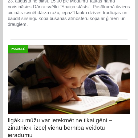
23. augustā no plkst. 15.00 pie Medumu Tautas nama
norisināsies Dārza svētki "Spaiņa stāsts". Pasākumā ikviens
aicināts svinēt dārza ražu, iepazīt lauku dzīves tradīcijas un
baudīt sirsnīgu kopā būšanas atmosfēru kopā ar ģimeni un
draugiem.
PASAULĒ
Ilgāku mūžu var ietekmēt ne tikai gēni –
zinātnieki izceļ vienu bērnībā veidotu
ieradumu