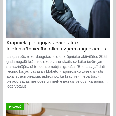
Krāpnieki pielāgojas arvien ātrāk:
telefonkrāpniecība atkal uzņem apgriezienus
Lai gan pēc rekordaugstas telefonkrāpnieku aktivitātes 2025.
gada nogalē krāpniecisko zvanu skaits uz laiku ievērojami
samazinājās, šī tendence nebija ilgstoša. “Bite Latvija” dati
liecina, ka jau pavasarī bloķēto krāpniecisko zvanu skaits
atkal strauji pieauga, apliecinot, ka krāpnieki nepārtraukti
pielāgo savas metodes un meklē jaunus veidus, kā apmānīt
iedzīvotājus.
PASAULĒ