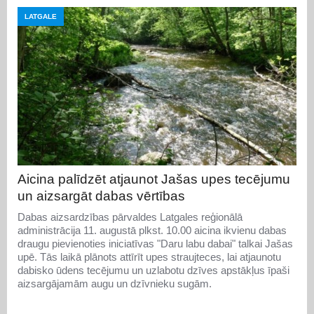
LATGALE
Aicina palīdzēt atjaunot Jašas upes tecējumu
un aizsargāt dabas vērtības
Dabas aizsardzības pārvaldes Latgales reģionālā
administrācija 11. augustā plkst. 10.00 aicina ikvienu dabas
draugu pievienoties iniciatīvas "Daru labu dabai" talkai Jašas
upē. Tās laikā plānots attīrīt upes straujteces, lai atjaunotu
dabisko ūdens tecējumu un uzlabotu dzīves apstākļus īpaši
aizsargājamām augu un dzīvnieku sugām.