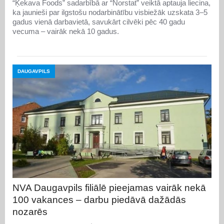
“Ķekava Foods” sadarbībā ar “Norstat” veiktā aptauja liecina,
ka jaunieši par ilgstošu nodarbinātību visbiežāk uzskata 3–5
gadus vienā darbavietā, savukārt cilvēki pēc 40 gadu
vecuma – vairāk nekā 10 gadus.
DAUGAVPILS
NVA Daugavpils filiālē pieejamas vairāk nekā
100 vakances – darbu piedāvā dažādās
nozarēs