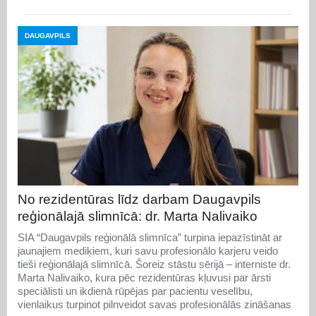
DAUGAVPILS
No rezidentūras līdz darbam Daugavpils
reģionālajā slimnīcā: dr. Marta Nalivaiko
SIA “Daugavpils reģionālā slimnīca” turpina iepazīstināt ar
jaunajiem mediķiem, kuri savu profesionālo karjeru veido
tieši reģionālajā slimnīcā. Šoreiz stāstu sērijā – interniste dr.
Marta Nalivaiko, kura pēc rezidentūras kļuvusi par ārsti
speciālisti un ikdienā rūpējas par pacientu veselību,
vienlaikus turpinot pilnveidot savas profesionālās zināšanas