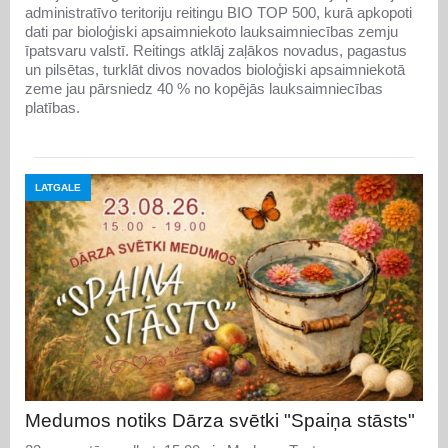
administratīvo teritoriju reitingu BIO TOP 500, kurā apkopoti
dati par bioloģiski apsaimniekoto lauksaimniecības zemju
īpatsvaru valstī. Reitings atklāj zaļākos novadus, pagastus
un pilsētas, turklāt divos novados bioloģiski apsaimniekotā
zeme jau pārsniedz 40 % no kopējās lauksaimniecības
platības.
LATGALE
Medumos notiks Dārza svētki "Spaiņa stāsts"