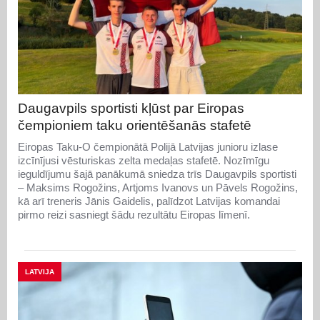
Daugavpils sportisti kļūst par Eiropas
čempioniem taku orientēšanās stafetē
Eiropas Taku-O čempionātā Polijā Latvijas junioru izlase
izcīnījusi vēsturiskas zelta medaļas stafetē. Nozīmīgu
ieguldījumu šajā panākumā sniedza trīs Daugavpils sportisti
– Maksims Rogožins, Artjoms Ivanovs un Pāvels Rogožins,
kā arī treneris Jānis Gaidelis, palīdzot Latvijas komandai
pirmo reizi sasniegt šādu rezultātu Eiropas līmenī.
LATVIJA