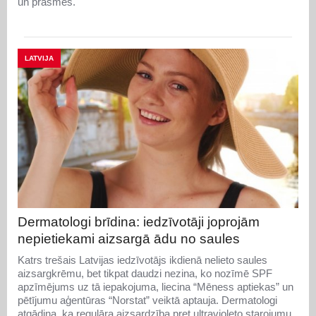
un prasmes.
LATVIJA
Dermatologi brīdina: iedzīvotāji joprojām
nepietiekami aizsargā ādu no saules
Katrs trešais Latvijas iedzīvotājs ikdienā nelieto saules
aizsargkrēmu, bet tikpat daudzi nezina, ko nozīmē SPF
apzīmējums uz tā iepakojuma, liecina “Mēness aptiekas” un
pētījumu aģentūras “Norstat” veiktā aptauja. Dermatologi
atgādina, ka regulāra aizsardzība pret ultravioleto starojumu