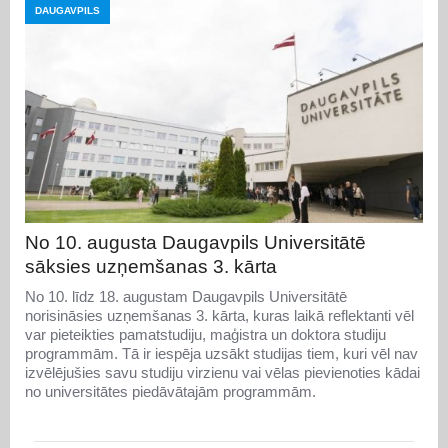
DAUGAVPILS
No 10. augusta Daugavpils Universitātē
sāksies uzņemšanas 3. kārta
No 10. līdz 18. augustam Daugavpils Universitātē
norisināsies uzņemšanas 3. kārta, kuras laikā reflektanti vēl
var pieteikties pamatstudiju, maģistra un doktora studiju
programmām. Tā ir iespēja uzsākt studijas tiem, kuri vēl nav
izvēlējušies savu studiju virzienu vai vēlas pievienoties kādai
no universitātes piedāvātajām programmām.