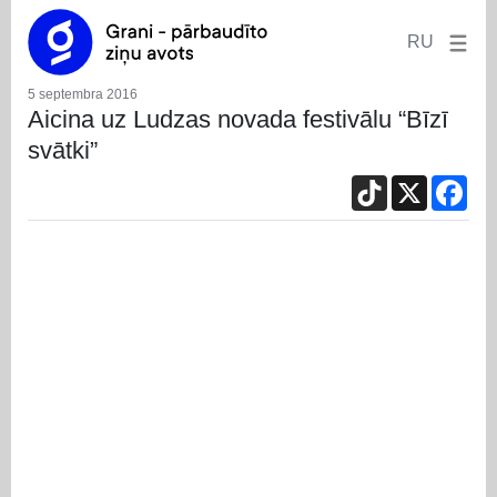
RU
5 septembra 2016
Aicina uz Ludzas novada festivālu “Bīzī
svātki”
TikTok
X
Fac