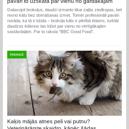
pavāri to uzskata par vienu no gardākajām
Gatavojot brokoļus, daudzi izmanto tikai zaļās ziedkopas, bet
resno kātu bez domāšanas izmet. Tomēr profesionāli pavāri
norāda, ka tā ir kļūda – brokoļa kāts ir pilnībā ēdams, turklāt
daudzos ēdienos tas kļūst par vienu no vērtīgākajām
sastāvdaļām. Par to raksta “BBC Good Food”.
PASAULĒ
Kaķis mājās atnes peli vai putnu?
Veterinārārste skaidro, kāpēc šādas