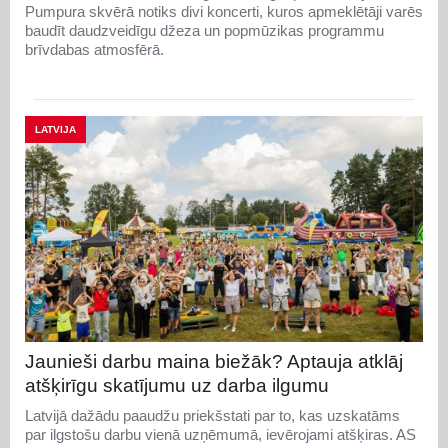
Pumpura skvērā notiks divi koncerti, kuros apmeklētāji varēs
baudīt daudzveidīgu džeza un popmūzikas programmu
brīvdabas atmosfērā.
LATVIJA
Jaunieši darbu maina biežāk? Aptauja atklāj
atšķirīgu skatījumu uz darba ilgumu
Latvijā dažādu paaudžu priekšstati par to, kas uzskatāms
par ilgstošu darbu vienā uzņēmumā, ievērojami atšķiras. AS