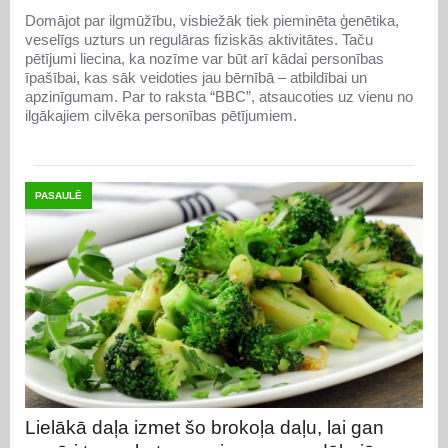
Domājot par ilgmūžību, visbiežāk tiek pieminēta ģenētika,
veselīgs uzturs un regulāras fiziskās aktivitātes. Taču
pētījumi liecina, ka nozīme var būt arī kādai personības
īpašībai, kas sāk veidoties jau bērnībā – atbildībai un
apzinīgumam. Par to raksta “BBC”, atsaucoties uz vienu no
ilgākajiem cilvēka personības pētījumiem.
PASAULĒ
Lielākā daļa izmet šo brokoļa daļu, lai gan