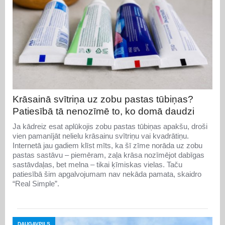
Krāsainā svītriņa uz zobu pastas tūbiņas?
Patiesībā tā nenozīmē to, ko domā daudzi
Ja kādreiz esat aplūkojis zobu pastas tūbiņas apakšu, droši
vien pamanījāt nelielu krāsainu svītriņu vai kvadrātiņu.
Internetā jau gadiem klīst mīts, ka šī zīme norāda uz zobu
pastas sastāvu – piemēram, zaļa krāsa nozīmējot dabīgas
sastāvdaļas, bet melna – tikai ķīmiskas vielas. Taču
patiesībā šim apgalvojumam nav nekāda pamata, skaidro
“Real Simple”.
DAUGAVPILS