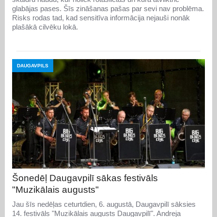
glabājas pases. Šīs zināšanas pašas par sevi nav problēma.
Risks rodas tad, kad sensitīva informācija nejauši nonāk
plašākā cilvēku lokā.
DAUGAVPILS
Šonedēļ Daugavpilī sākas festivāls
"Muzikālais augusts"
Jau šīs nedēļas ceturtdien, 6. augustā, Daugavpilī sāksies
14. festivāls "Muzikālais augusts Daugavpilī". Andreja