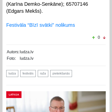
(Karīna Demko-Senkāne); 65707146
(Edgars Mekšs).
Festivāla “Bīzī svātki” nolikums
0
Autors:
ludza.lv
Foto:
ludza.lv
ludza
festivāls
raža
pieteikšanās
LATVIJA