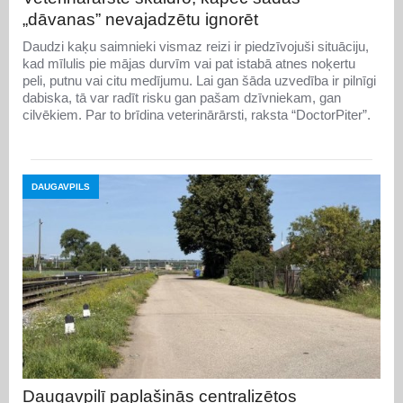
„dāvanas” nevajadzētu ignorēt
Daudzi kaķu saimnieki vismaz reizi ir piedzīvojuši situāciju,
kad mīlulis pie mājas durvīm vai pat istabā atnes noķertu
peli, putnu vai citu medījumu. Lai gan šāda uzvedība ir pilnīgi
dabiska, tā var radīt risku gan pašam dzīvniekam, gan
cilvēkiem. Par to brīdina veterinārārsti, raksta “DoctorPiter”.
DAUGAVPILS
Daugavpilī paplašinās centralizētos