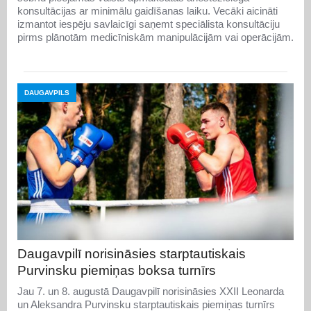
konsultācijas ar minimālu gaidīšanas laiku. Vecāki aicināti
izmantot iespēju savlaicīgi saņemt speciālista konsultāciju
pirms plānotām medicīniskām manipulācijām vai operācijām.
DAUGAVPILS
Daugavpilī norisināsies starptautiskais
Purvinsku piemiņas boksa turnīrs
Jau 7. un 8. augustā Daugavpilī norisināsies XXII Leonarda
un Aleksandra Purvinsku starptautiskais piemiņas turnīrs