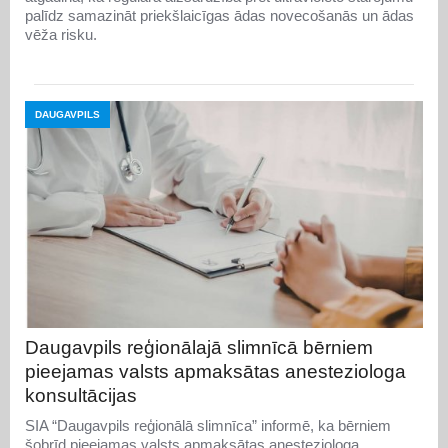
palīdz samazināt priekšlaicīgas ādas novecošanās un ādas
vēža risku.
DAUGAVPILS
Daugavpils reģionālajā slimnīcā bērniem
pieejamas valsts apmaksātas anesteziologa
konsultācijas
SIA “Daugavpils reģionālā slimnīca” informē, ka bērniem
šobrīd pieejamas valsts apmaksātas anesteziologa