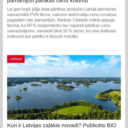
pamanījuši pārtikas cenu kritumu
Lai gan kopš jūlija daļai pārtikas produktu Latvijā piemērota
samazinātā PVN likme, vairums iedzīvotāju cenu izmaiņas
pagaidām nav pamanījuši. Bankas Citadele veiktā aptauja
liecina, ka 69 % respondentu nav sajutuši pārtikas cenu
samazinājumu, savukārt tikai 16 % atzīst, ka viņu ikdienas
izdevumi par pārtiku ir kļuvuši mazāki.
LATVIJA
Kuri ir Latvijas zaļākie novadi? Publicēts BIO