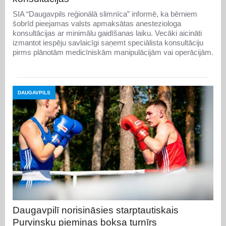
SIA “Daugavpils reģionālā slimnīca” informē, ka bērniem
šobrīd pieejamas valsts apmaksātas anesteziologa
konsultācijas ar minimālu gaidīšanas laiku. Vecāki aicināti
izmantot iespēju savlaicīgi saņemt speciālista konsultāciju
pirms plānotām medicīniskām manipulācijām vai operācijām.
DAUGAVPILS
Daugavpilī norisināsies starptautiskais
Purvinsku piemiņas boksa turnīrs