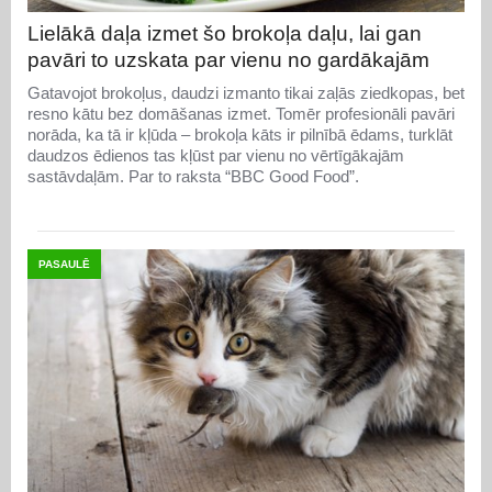
Lielākā daļa izmet šo brokoļa daļu, lai gan
pavāri to uzskata par vienu no gardākajām
Gatavojot brokoļus, daudzi izmanto tikai zaļās ziedkopas, bet
resno kātu bez domāšanas izmet. Tomēr profesionāli pavāri
norāda, ka tā ir kļūda – brokoļa kāts ir pilnībā ēdams, turklāt
daudzos ēdienos tas kļūst par vienu no vērtīgākajām
sastāvdaļām. Par to raksta “BBC Good Food”.
PASAULĒ