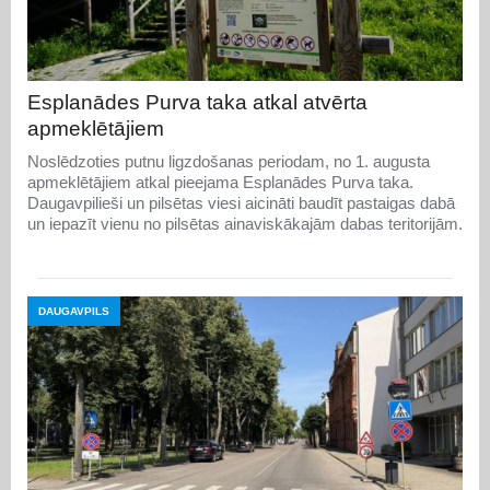
Esplanādes Purva taka atkal atvērta
apmeklētājiem
Noslēdzoties putnu ligzdošanas periodam, no 1. augusta
apmeklētājiem atkal pieejama Esplanādes Purva taka.
Daugavpilieši un pilsētas viesi aicināti baudīt pastaigas dabā
un iepazīt vienu no pilsētas ainaviskākajām dabas teritorijām.
DAUGAVPILS