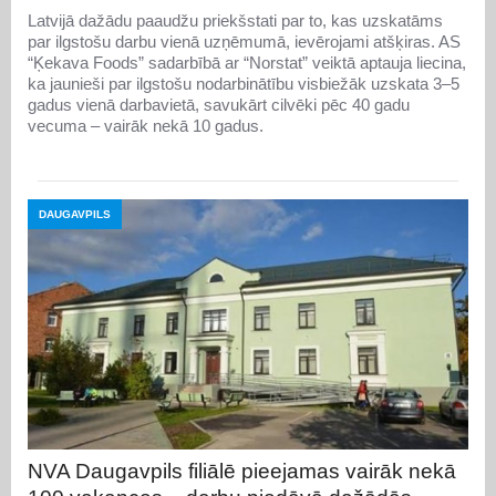
Latvijā dažādu paaudžu priekšstati par to, kas uzskatāms
par ilgstošu darbu vienā uzņēmumā, ievērojami atšķiras. AS
“Ķekava Foods” sadarbībā ar “Norstat” veiktā aptauja liecina,
ka jaunieši par ilgstošu nodarbinātību visbiežāk uzskata 3–5
gadus vienā darbavietā, savukārt cilvēki pēc 40 gadu
vecuma – vairāk nekā 10 gadus.
DAUGAVPILS
NVA Daugavpils filiālē pieejamas vairāk nekā