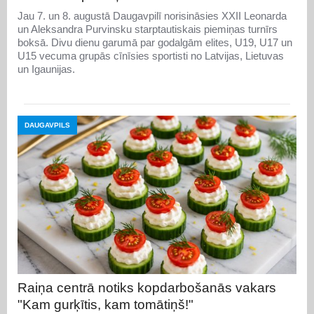
Jau 7. un 8. augustā Daugavpilī norisināsies XXII Leonarda
un Aleksandra Purvinsku starptautiskais piemiņas turnīrs
boksā. Divu dienu garumā par godalgām elites, U19, U17 un
U15 vecuma grupās cīnīsies sportisti no Latvijas, Lietuvas
un Igaunijas.
DAUGAVPILS
Raiņa centrā notiks kopdarbošanās vakars
"Kam gurķītis, kam tomātiņš!"