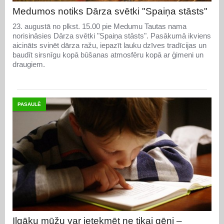
Medumos notiks Dārza svētki "Spaiņa stāsts"
23. augustā no plkst. 15.00 pie Medumu Tautas nama
norisināsies Dārza svētki "Spaiņa stāsts". Pasākumā ikviens
aicināts svinēt dārza ražu, iepazīt lauku dzīves tradīcijas un
baudīt sirsnīgu kopā būšanas atmosfēru kopā ar ģimeni un
draugiem.
PASAULĒ
Ilgāku mūžu var ietekmēt ne tikai gēni –