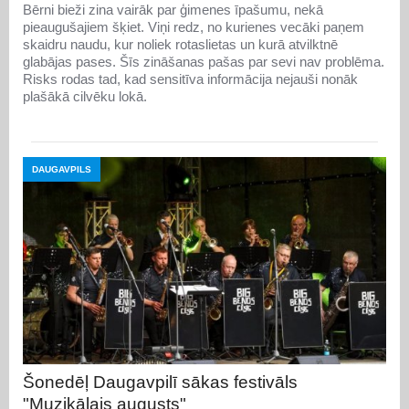
Bērni bieži zina vairāk par ģimenes īpašumu, nekā
pieaugušajiem šķiet. Viņi redz, no kurienes vecāki paņem
skaidru naudu, kur noliek rotaslietas un kurā atvilktnē
glabājas pases. Šīs zināšanas pašas par sevi nav problēma.
Risks rodas tad, kad sensitīva informācija nejauši nonāk
plašākā cilvēku lokā.
DAUGAVPILS
Šonedēļ Daugavpilī sākas festivāls
"Muzikālais augusts"