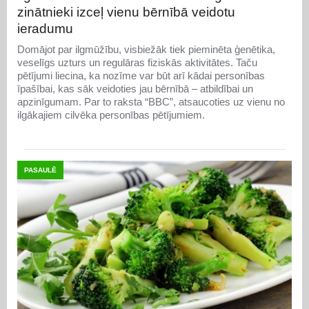
zinātnieki izceļ vienu bērnībā veidotu
ieradumu
Domājot par ilgmūžību, visbiežāk tiek pieminēta ģenētika,
veselīgs uzturs un regulāras fiziskās aktivitātes. Taču
pētījumi liecina, ka nozīme var būt arī kādai personības
īpašībai, kas sāk veidoties jau bērnībā – atbildībai un
apzinīgumam. Par to raksta “BBC”, atsaucoties uz vienu no
ilgākajiem cilvēka personības pētījumiem.
PASAULĒ