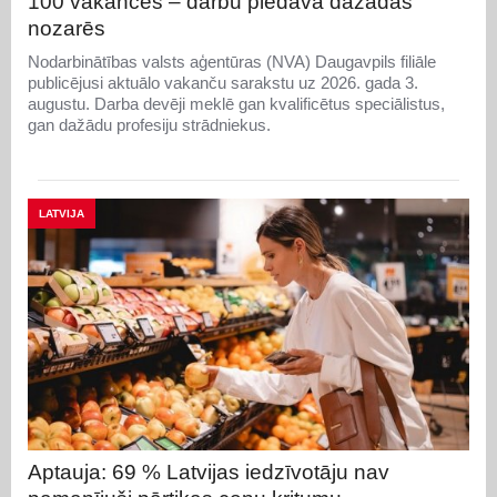
100 vakances – darbu piedāvā dažādās
nozarēs
Nodarbinātības valsts aģentūras (NVA) Daugavpils filiāle
publicējusi aktuālo vakanču sarakstu uz 2026. gada 3.
augustu. Darba devēji meklē gan kvalificētus speciālistus,
gan dažādu profesiju strādniekus.
LATVIJA
Aptauja: 69 % Latvijas iedzīvotāju nav