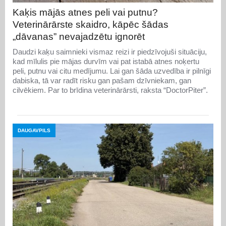
Kaķis mājās atnes peli vai putnu?
Veterinārārste skaidro, kāpēc šādas
„dāvanas” nevajadzētu ignorēt
Daudzi kaķu saimnieki vismaz reizi ir piedzīvojuši situāciju,
kad mīlulis pie mājas durvīm vai pat istabā atnes noķertu
peli, putnu vai citu medījumu. Lai gan šāda uzvedība ir pilnīgi
dabiska, tā var radīt risku gan pašam dzīvniekam, gan
cilvēkiem. Par to brīdina veterinārārsti, raksta “DoctorPiter”.
DAUGAVPILS