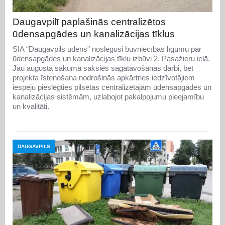
Daugavpilī paplašinās centralizētos
ūdensapgādes un kanalizācijas tīklus
SIA “Daugavpils ūdens” noslēgusi būvniecības līgumu par
ūdensapgādes un kanalizācijas tīklu izbūvi 2. Pasažieru ielā.
Jau augusta sākumā sāksies sagatavošanas darbi, bet
projekta īstenošana nodrošinās apkārtnes iedzīvotājiem
iespēju pieslēgties pilsētas centralizētajām ūdensapgādes un
kanalizācijas sistēmām, uzlabojot pakalpojumu pieejamību
un kvalitāti.
DAUGAVPILS