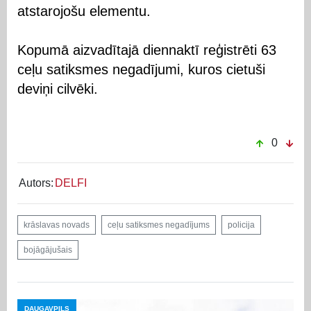
atstarojošu elementu.
Kopumā aizvadītajā diennaktī reģistrēti 63
ceļu satiksmes negadījumi, kuros cietuši
deviņi cilvēki.
0
Autors:
DELFI
krāslavas novads
ceļu satiksmes negadījums
policija
bojāgājušais
DAUGAVPILS