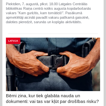
Piektdien, 7. augustā, plkst. 18.00 Latgales Centrālās
bibliotēkas Raiņa centrā notiks augusta kopdarbošanās
vakars "Kam gurķītis, kam tomātiņš!". Pasākumā
apmeklētāji aicināti pavadīt vakaru patīkamā gaisotnē,
daloties pieredzē, sarunās un kopīgās aktivitātēs.
LATVIJA
Bērni zina, kur tiek glabāta nauda un
dokumenti: vai tas var kļūt par drošības risku?