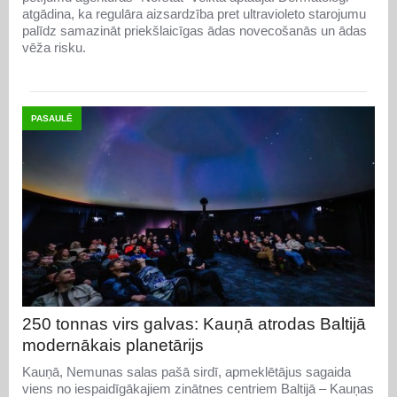
atgādina, ka regulāra aizsardzība pret ultravioleto starojumu
palīdz samazināt priekšlaicīgas ādas novecošanās un ādas
vēža risku.
PASAULĒ
250 tonnas virs galvas: Kauņā atrodas Baltijā
modernākais planetārijs
Kauņā, Nemunas salas pašā sirdī, apmeklētājus sagaida
viens no iespaidīgākajiem zinātnes centriem Baltijā – Kauņas