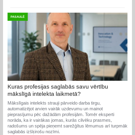
PASAULĒ
Kuras profesijas saglabās savu vērtību
mākslīgā intelekta laikmetā?
Mākslīgais intelekts strauji pārveido darba tirgu,
automatizējot arvien vairāk uzdevumu un mainot
pieprasījumu pēc dažādām profesijām. Tomēr eksperti
norāda, ka ir vairākas jomas, kurās cilvēku prasmes,
radošums un spēja pieņemt sarežģītus lēmumus arī turpmāk
saglabās izšķirošu nozīmi.