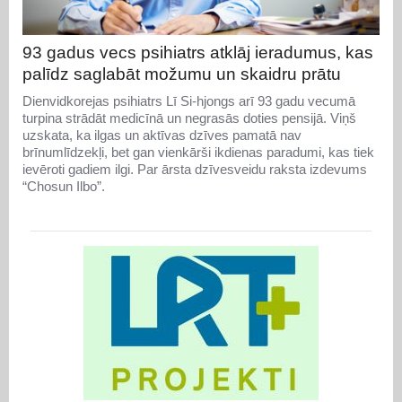
93 gadus vecs psihiatrs atklāj ieradumus, kas
palīdz saglabāt možumu un skaidru prātu
Dienvidkorejas psihiatrs Lī Si-hjongs arī 93 gadu vecumā
turpina strādāt medicīnā un negrasās doties pensijā. Viņš
uzskata, ka ilgas un aktīvas dzīves pamatā nav
brīnumlīdzekļi, bet gan vienkārši ikdienas paradumi, kas tiek
ievēroti gadiem ilgi. Par ārsta dzīvesveidu raksta izdevums
“Chosun Ilbo”.