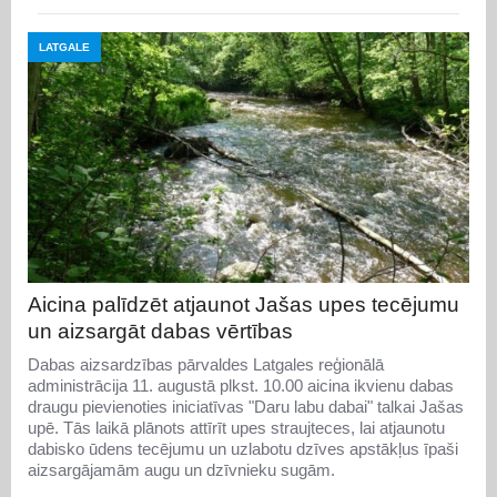
LATGALE
Aicina palīdzēt atjaunot Jašas upes tecējumu
un aizsargāt dabas vērtības
Dabas aizsardzības pārvaldes Latgales reģionālā
administrācija 11. augustā plkst. 10.00 aicina ikvienu dabas
draugu pievienoties iniciatīvas "Daru labu dabai" talkai Jašas
upē. Tās laikā plānots attīrīt upes straujteces, lai atjaunotu
dabisko ūdens tecējumu un uzlabotu dzīves apstākļus īpaši
aizsargājamām augu un dzīvnieku sugām.