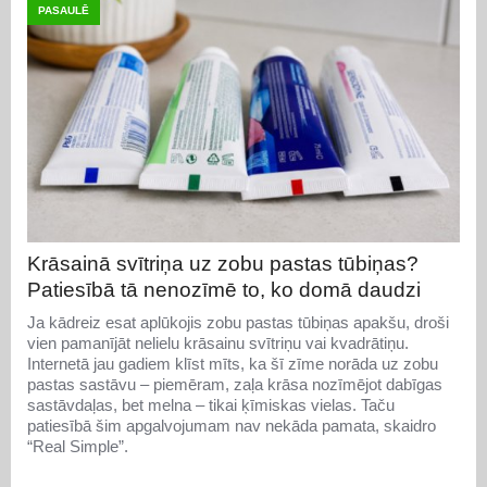
PASAULĒ
Krāsainā svītriņa uz zobu pastas tūbiņas?
Patiesībā tā nenozīmē to, ko domā daudzi
Ja kādreiz esat aplūkojis zobu pastas tūbiņas apakšu, droši
vien pamanījāt nelielu krāsainu svītriņu vai kvadrātiņu.
Internetā jau gadiem klīst mīts, ka šī zīme norāda uz zobu
pastas sastāvu – piemēram, zaļa krāsa nozīmējot dabīgas
sastāvdaļas, bet melna – tikai ķīmiskas vielas. Taču
patiesībā šim apgalvojumam nav nekāda pamata, skaidro
“Real Simple”.