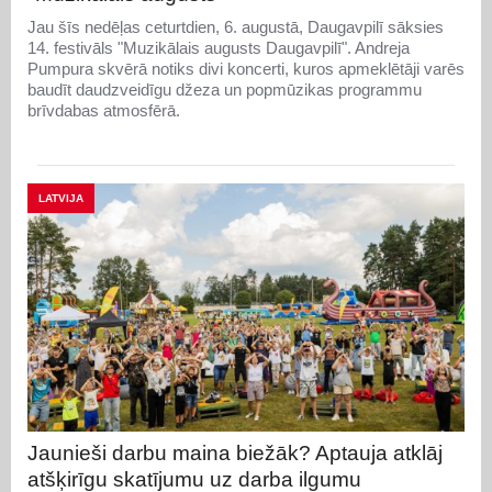
Jau šīs nedēļas ceturtdien, 6. augustā, Daugavpilī sāksies
14. festivāls "Muzikālais augusts Daugavpilī". Andreja
Pumpura skvērā notiks divi koncerti, kuros apmeklētāji varēs
baudīt daudzveidīgu džeza un popmūzikas programmu
brīvdabas atmosfērā.
LATVIJA
Jaunieši darbu maina biežāk? Aptauja atklāj
atšķirīgu skatījumu uz darba ilgumu