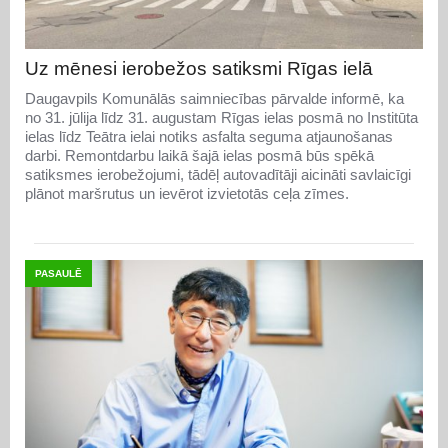
Uz mēnesi ierobežos satiksmi Rīgas ielā
Daugavpils Komunālās saimniecības pārvalde informē, ka
no 31. jūlija līdz 31. augustam Rīgas ielas posmā no Institūta
ielas līdz Teātra ielai notiks asfalta seguma atjaunošanas
darbi. Remontdarbu laikā šajā ielas posmā būs spēkā
satiksmes ierobežojumi, tādēļ autovadītāji aicināti savlaicīgi
plānot maršrutus un ievērot izvietotās ceļa zīmes.
PASAULĒ