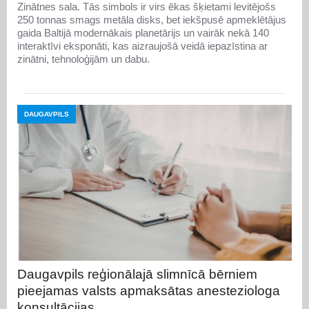
Zinātnes sala. Tās simbols ir virs ēkas šķietami levitējošs
250 tonnas smags metāla disks, bet iekšpusē apmeklētājus
gaida Baltijā modernākais planetārijs un vairāk nekā 140
interaktīvi eksponāti, kas aizraujošā veidā iepazīstina ar
zinātni, tehnoloģijām un dabu.
DAUGAVPILS
Daugavpils reģionālajā slimnīcā bērniem
pieejamas valsts apmaksātas anesteziologa
konsultācijas