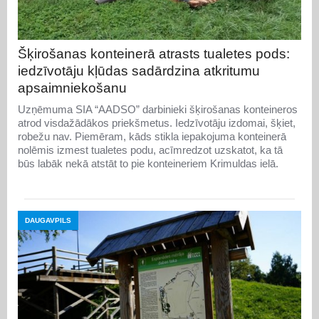
Šķirošanas konteinerā atrasts tualetes pods:
iedzīvotāju kļūdas sadārdzina atkritumu
apsaimniekošanu
Uzņēmuma SIA “AADSO” darbinieki šķirošanas konteineros
atrod visdažādākos priekšmetus. Iedzīvotāju izdomai, šķiet,
robežu nav. Piemēram, kāds stikla iepakojuma konteinerā
nolēmis izmest tualetes podu, acīmredzot uzskatot, ka tā
būs labāk nekā atstāt to pie konteineriem Krimuldas ielā.
DAUGAVPILS