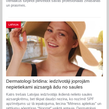
vienlaikus turpinot pilnveidot savas profesionālās zināšanas
un prasmes.
LATVIJA
Dermatologi brīdina: iedzīvotāji joprojām
nepietiekami aizsargā ādu no saules
Katrs trešais Latvijas iedzīvotājs ikdienā nelieto saules
aizsargkrēmu, bet tikpat daudzi nezina, ko nozīmē SPF
apzīmējums uz tā iepakojuma, liecina “Mēness aptiekas” un
pētījumu aģentūras “Norstat” veiktā aptauja. Dermatologi