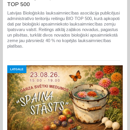
TOP 500
Latvijas Bioloģiskās lauksaimniecības asociācija publicējusi
administratīvo teritoriju reitingu BIO TOP 500, kurā apkopoti
dati par bioloģiski apsaimniekoto lauksaimniecības zemju
īpatsvaru valstī. Reitings atklāj zaļākos novadus, pagastus
un pilsētas, turklāt divos novados bioloģiski apsaimniekotā
zeme jau pārsniedz 40 % no kopējās lauksaimniecības
platības.
LATGALE