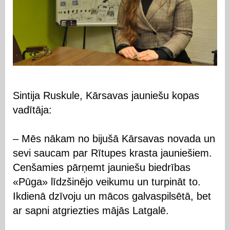
Sintija Ruskule, Kārsavas jauniešu kopas
vadītāja:
– Mēs nākam no bijušā Kārsavas novada un
sevi saucam par Rītupes krasta jauniešiem.
Cenšamies pārņemt jauniešu biedrības
«Pūga» līdzšinējo veikumu un turpināt to.
Ikdienā dzīvoju un mācos galvaspilsētā, bet
ar sapni atgriezties mājās Latgalē.