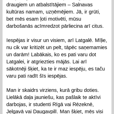
draugiem un atbalstītājiem – Salnavas
kultūras namam, uzņēmējiem. Jā, ir grūti,
bet mēs esam ļoti motivēti, mūsu
darbošanās acīmredzot pārliecina arī citus.
Iespējas ir visur un visiem, arī Latgalē. Mīļie,
nu cik var kritizēt un pelt, tāpēc saņemamies
un darām! Labākais, ko es pati varu dot
Latgalei, ir atgriezties mājās. Lai arī
sākotnēji šķiet, ka te ir maz iespēju, es taču
varu pati radīt šīs iespējas.
Man ir skaidrs virziens, kurā gribu doties.
Lielākā daļa jauniešu, kas pašlaik te aktīvi
darbojas, ir studenti Rīgā vai Rēzeknē,
Jelgavā vai Daugavpilī. Man šķiet, mēs visi