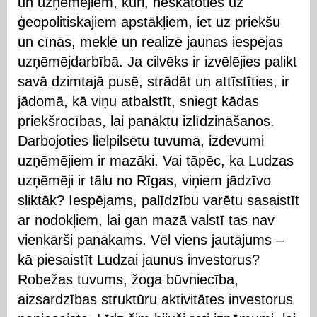
un uzņēmējiem, kuri, neskatoties uz
ģeopolitiskajiem apstākļiem, iet uz priekšu
un cīnās, meklē un realizē jaunas iespējas
uzņēmējdarbībā. Ja cilvēks ir izvēlējies palikt
savā dzimtajā pusē, strādāt un attīstīties, ir
jādomā, kā viņu atbalstīt, sniegt kādas
priekšrocības, lai panāktu izlīdzināšanos.
Darbojoties lielpilsētu tuvumā, izdevumi
uzņēmējiem ir mazāki. Vai tāpēc, ka Ludzas
uzņēmēji ir tālu no Rīgas, viņiem jādzīvo
sliktāk? Iespējams, palīdzību varētu sasaistīt
ar nodokļiem, lai gan mazā valstī tas nav
vienkārši panākams. Vēl viens jautājums –
kā piesaistīt Ludzai jaunus investorus?
Robežas tuvums, žoga būvniecība,
aizsardzības struktūru aktivitātes investorus