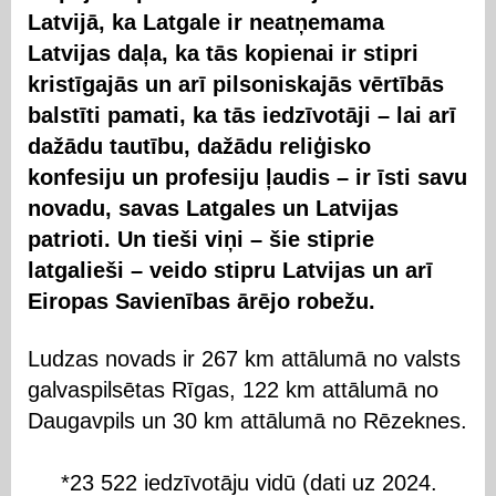
Latvijā, ka Latgale ir neatņemama
Latvijas daļa, ka tās kopienai ir stipri
kristīgajās un arī pilsoniskajās vērtībās
balstīti pamati, ka tās iedzīvotāji – lai arī
dažādu tautību, dažādu reliģisko
konfesiju un profesiju ļaudis – ir īsti savu
novadu, savas Latgales un Latvijas
patrioti. Un tieši viņi – šie stiprie
latgalieši – veido stipru Latvijas un arī
Eiropas Savienības ārējo robežu.
Ludzas novads ir 267 km attālumā no valsts
galvaspilsētas Rīgas, 122 km attālumā no
Daugavpils un 30 km attālumā no Rēzeknes.
*23 522 iedzīvotāju vidū (dati uz 2024.