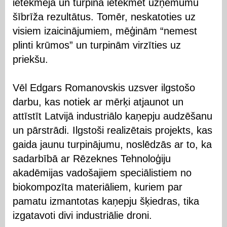
ietekmēja un turpina ietekmēt uzņēmumu
šībrīža rezultātus. Tomēr, neskatoties uz
visiem izaicinājumiem, mēģinām “nemest
plinti krūmos” un turpinām virzīties uz
priekšu.
Vēl Edgars Romanovskis uzsver ilgstošo
darbu, kas notiek ar mērķi atjaunot un
attīstīt Latvijā industriālo kaņepju audzēšanu
un pārstrādi. Ilgstoši realizētais projekts, kas
gaida jaunu turpinājumu, noslēdzās ar to, ka
sadarbībā ar Rēzeknes Tehnoloģiju
akadēmijas vadošajiem speciālistiem no
biokompozīta materiāliem, kuriem par
pamatu izmantotas kaņepju šķiedras, tika
izgatavoti divi industriālie droni.