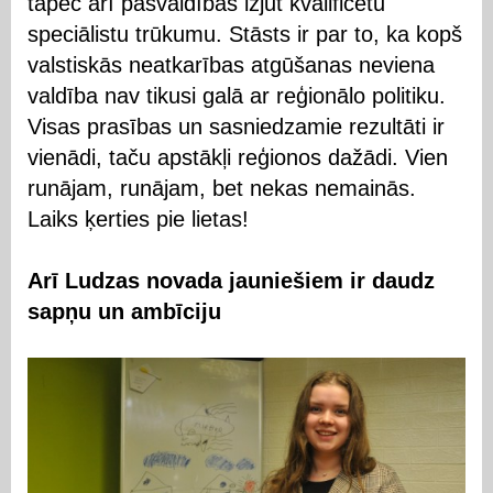
tāpēc arī pašvaldības izjūt kvalificētu
speciālistu trūkumu. Stāsts ir par to, ka kopš
valstiskās neatkarības atgūšanas neviena
valdība nav tikusi galā ar reģionālo politiku.
Visas prasības un sasniedzamie rezultāti ir
vienādi, taču apstākļi reģionos dažādi. Vien
runājam, runājam, bet nekas nemainās.
Laiks ķerties pie lietas!
Arī Ludzas novada jauniešiem ir daudz
sapņu un ambīciju