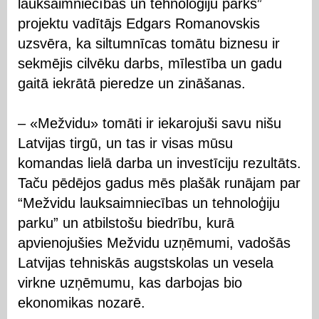
lauksaimniecības un tehnoloģiju parks”
projektu vadītājs Edgars Romanovskis
uzsvēra, ka siltumnīcas tomātu biznesu ir
sekmējis cilvēku darbs, mīlestība un gadu
gaitā iekrātā pieredze un zināšanas.
– «Mežvidu» tomāti ir iekarojuši savu nišu
Latvijas tirgū, un tas ir visas mūsu
komandas lielā darba un investīciju rezultāts.
Taču pēdējos gadus mēs plašāk runājam par
“Mežvidu lauksaimniecības un tehnoloģiju
parku” un atbilstošu biedrību, kurā
apvienojušies Mežvidu uzņēmumi, vadošās
Latvijas tehniskās augstskolas un vesela
virkne uzņēmumu, kas darbojas bio
ekonomikas nozarē.