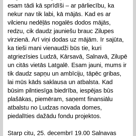
esam tādi kā sprīdīši – ar pārliecību, ka
nekur nav tik labi, kā mājās. Kad es ar
vilcienu nedēļās nogalēs dodos mājās,
redzu, cik daudz jauniešu brauc Zilupes
virzienā. Arī viņi dodas uz mājām. Ir sajūta,
ka tieši mani vienaudži būs tie, kuri
atgriezīsies Ludzā, Kārsavā, Salnavā, Zilupē
un citās vietās Latgalē. Esam jauni, mums ir
tik daudz sapņu un ambīciju, tāpēc gribas,
lai mūs kāds saklausa un atbalsta. Kad
būsim pilntiesīga biedrība, iespējas būs
plašākas, piemēram, saņemt finansiālu
atbalstu no Ludzas novada domes,
piedalīties dažādu fondu projektos.
Starp citu, 25. decembrī 19.00 Salnavas