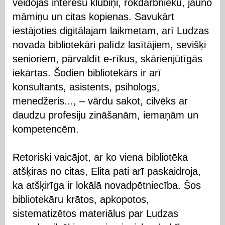
veidojas interešu klubiņi, rokdarbnieku, jauno
māmiņu un citas kopienas. Savukārt
iestājoties digitālajam laikmetam, arī Ludzas
novada bibliotekāri palīdz lasītājiem, sevišķi
senioriem, pārvaldīt e-rīkus, skārienjūtīgās
iekārtas. Šodien bibliotekārs ir arī
konsultants, asistents, psihologs,
menedžeris..., – vārdu sakot, cilvēks ar
daudzu profesiju zināšanām, iemaņām un
kompetencēm.
Retoriski vaicājot, ar ko viena bibliotēka
atšķiras no citas, Elita pati arī paskaidroja,
ka atšķirīga ir lokālā novadpētniecība. Šos
bibliotekāru krātos, apkopotos,
sistematizētos materiālus par Ludzas