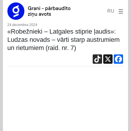
RU
24 decembra 2024
«Robežnieki – Latgales stiprie ļaudis»:
Ludzas novads – vārti starp austrumiem
un rietumiem (raid. nr. 7)
TikTok
X
Fac