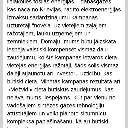
lielākoties fosilās enerģijas – dabasgāzes,
kas nāca no Krievijas, radīto elektroenerģijas
izmaksu sadārdzinājumu kampaņas
uzturētāji “novēla” uz vietējiem zaļajiem
ražotājiem, lauku uzņēmējiem un
zemniekiem. Domāju, mums būtu jāizskata
iespēja valstiski kompensēt vismaz daļu
zaudējumu, ko šīs kampaņas ietvaros cieta
vietējās enerģijas ražotāji, šāds solis vismaz
daļēji atjaunotu arī investoru uzticību, kas
būtiski cieta. Minētās kampaņas rezultātā arī
«Mežvidi» cieta būtiskus zaudējumus, kas
neļāva mums, iespējams, kļūt par vienu no
vadošajiem sintēzes gāzes tehnoloģiju
attīstītājiem un veikt plānoto siltumnīcu
kompleksa paplašināšanu, kā arī būtiski