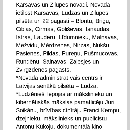
Kārsavas un Zilupes novadi. Novadā
ietilpst Kārsavas, Ludzas un Zilupes
pilsēta un 22 pagasti – Blontu, Briģu,
Ciblas, Cirmas, Goliševas, Isnaudas,
Istras, Lauderu, Līdumnieku, Malnavas,
Mežvidu, Mērdzenes, Nirzas, Ņukšu,
Pasienes, Pildas, Pureņu, Pušmucovas,
Rundēnu, Salnavas, Zaļesjes un
Zvirgzdenes pagasts.
*Novada administratīvais centrs ir
Latvijas senākā pilsēta – Ludza.
*Ludzēnieši lepojas ar mākslinieku un
kibernētiskās mākslas pamatlicēju Juri
Soikānu, brīvības cīnītāju Franci Kempu,
dzejnieku, mākslinieks un publicistu
Antonu Kūkoju, dokumentālā kino