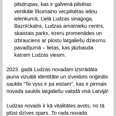
pilsdrupas, kas ir galvenā pilsētas
vertikāle līkumaino vecpilsētas ieliņu
ielenkumā, Lielā Ludzas sinagoga,
Baznīckalns, Ludzas amatnieku centrs,
skaistais parks, ezeru promenādes un
izbrauciens ar plostu latgaliešu dziesmu
pavadījumā – lietas, kas jāizbauda
katram Ludzas viesim.
2023. gadā Ludzas novadam izstrādāta
jauna vizuālā identitāte un izveidots oriģināls
sauklis “Te vyss ir pa eistam”, kas ir pirmais
novada sauklis latgaliešu valodā visā Latvijā!
Ludzas novads ir kā vitalitātes avots, no tā
plūst dzīves spars. To rada novada