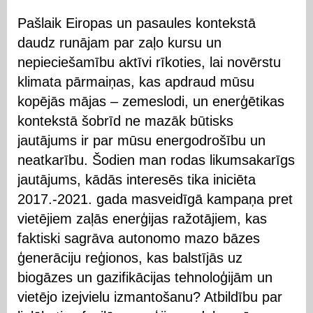
Pašlaik Eiropas un pasaules kontekstā
daudz runājam par zaļo kursu un
nepieciešamību aktīvi rīkoties, lai novērstu
klimata pārmaiņas, kas apdraud mūsu
kopējās mājas – zemeslodi, un enerģētikas
kontekstā šobrīd ne mazāk būtisks
jautājums ir par mūsu energodrošību un
neatkarību. Šodien man rodas likumsakarīgs
jautājums, kādās interesēs tika iniciēta
2017.-2021. gada masveidīgā kampaņa pret
vietējiem zaļās enerģijas ražotājiem, kas
faktiski sagrāva autonomo mazo bāzes
ģenerāciju reģionos, kas balstījās uz
biogāzes un gazifikācijas tehnoloģijām un
vietējo izejvielu izmantošanu? Atbildību par