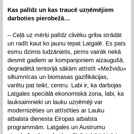
Kas palīdz un kas traucē uzņēmējiem
darboties pierobežā…
– Ceļā uz mērķi palīdz cilvēku griba strādāt
un radīt kaut ko jaunu tepat Latgalē. Es pats
esmu dzimis ludzānietis, pirms vairāk nekā
desmit gadiem ar kompanjoniem aizaugušā,
degradētā teritorijā sākām attīstīt «Mežvidu»
siltumnīcas un biomasas gazifikācijas,
varētu pat teikt, centru. Labi ir, ka darbojas
Latgales speciālā ekonomiskā zona, labi, ka
lauksaimnieki un lauku uzņēmēji var
modernizēties un attīstīties ar Lauku
atbalsta dienesta Eiropas atbalsta
programmām. Latgales un Austrumu