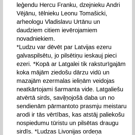
leģendu Hercu Franku, dzejnieku Andri
Vējānu, tēlnieku Leonu Tomašicki,
arheologu Vladislavu Urtānu un
daudziem citiem ievērojamiem
novadniekiem.
*Ludzu var dēvēt par Latvijas ezeru
galvaspilsētu, jo pilsētiņu ieskauj pieci
ezeri. *Kopā ar Latgalei tik raksturīgajām
koka mājām ziedošu dārzu vidū un
mazajām ezermalas ieliņām veidojas
neatkārtojami šarmanta vide. Latgaliešu
atvērtā sirds, saviļņojošā daba un no
sendienām pārmantoto prasmju meistaru
arodi ir tās vērtības, kas atstāj paliekošu
nospiedumu tūristu un pilsētas draugu
sirdīs. *Ludzas Livonijas ordeņa