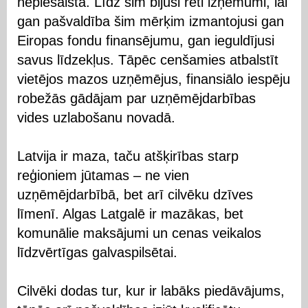
nepiesaista. Līdz šim bijuši reti izņēmumi, lai
gan pašvaldība šim mērķim izmantojusi gan
Eiropas fondu finansējumu, gan ieguldījusi
savus līdzekļus. Tāpēc cenšamies atbalstīt
vietējos mazos uzņēmējus, finansiālo iespēju
robežās gādājam par uzņēmējdarbības
vides uzlabošanu novadā.
Latvija ir maza, taču atšķirības starp
reģioniem jūtamas – ne vien
uzņēmējdarbībā, bet arī cilvēku dzīves
līmenī. Algas Latgalē ir mazākas, bet
komunālie maksājumi un cenas veikalos
līdzvērtīgas galvaspilsētai.
Cilvēki dodas tur, kur ir labāks piedāvājums,