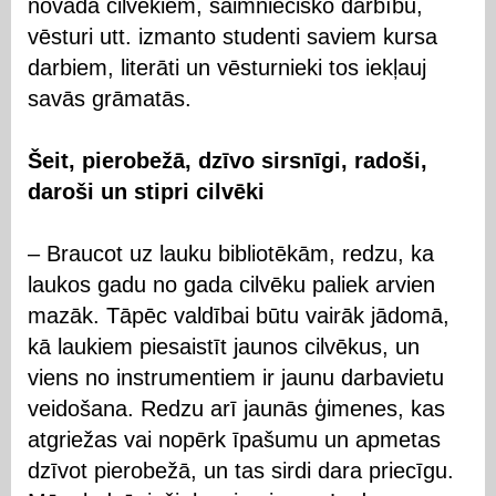
novada cilvēkiem, saimniecisko darbību,
vēsturi utt. izmanto studenti saviem kursa
darbiem, literāti un vēsturnieki tos iekļauj
savās grāmatās.
Šeit, pierobežā, dzīvo sirsnīgi, radoši,
daroši un stipri cilvēki
– Braucot uz lauku bibliotēkām, redzu, ka
laukos gadu no gada cilvēku paliek arvien
mazāk. Tāpēc valdībai būtu vairāk jādomā,
kā laukiem piesaistīt jaunos cilvēkus, un
viens no instrumentiem ir jaunu darbavietu
veidošana. Redzu arī jaunās ģimenes, kas
atgriežas vai nopērk īpašumu un apmetas
dzīvot pierobežā, un tas sirdi dara priecīgu.