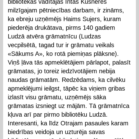
bibliotēkas vadītājas Intas Kušneres
milzīgajam pētniecības darbam, ir zināms,
ka ebreju uzņēmējs Haims Sujers, kuram
piederēja drukātava, pirms 140 gadiem
Ludzā atvēra grāmatnīcu (Ludzas
vecpilsētā, tagad tur ir grāmatu veikals
«Sākums A», ko rotā piemiņas plāksne).
Viņš ļāva tās apmeklētājiem pārlapot, palasīt
grāmatas, jo toreiz iedzīvotājiem nebija
naudas grāmatām. Redzēdams, ka cilvēku
apmeklējumi ieilgst, tāpēc ka viņiem gribas
izlasīt visu grāmatu, uzņēmējs sāka
grāmatas izsniegt uz mājām. Tā grāmatnīca
kļuva arī par pirmo bibliotēku Ludzā.
Interesanti, ka līdz Otrajam pasaules karam
biedrības veidoja un uzturēja savas