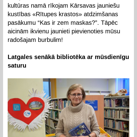
kultūras namā rīkojam Kārsavas jauniešu
kustības «Rītupes krastos» atdzimšanas
pasākumu “Kas ir zem maskas?”. Tāpēc
aicinām ikvienu jaunieti pievienoties mūsu
radošajam burbulim!
Latgales senākā bibliotēka ar mūsdienīgu
saturu