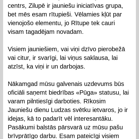
centrs, Zilupē ir jauniešu iniciatīvas grupa,
bet mēs esam rītupieši. Vēlamies kļūt par
vienojošo elementu, jo Rītupe tek cauri
visam tagadējam novadam.
Visiem jauniešiem, vai viņi dzīvo pierobežā
vai citur, ir svarīgi, lai viņus saklausa, lai
atzīst, ka viņi ir un darbojas.
Nākamgad mūsu galvenais uzdevums būs
oficiāli saņemt biedrības «Pūga» statusu, lai
varam pilntiesīgi darboties. Rīkosim
Jauniešu dienu Ludzas svētku ietvaros, jo ir
idejas, kā to padarīt vēl interesantāku.
Pasākumi balstās pārsvarā uz mūsu pašu
brīvprātīgo darbu. Esam pateicīgi visiem