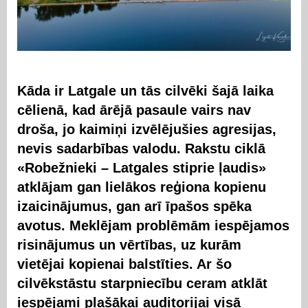
Kāda ir Latgale un tās cilvēki šajā laika
cēlienā, kad ārējā pasaule vairs nav
droša, jo kaimiņi izvēlējušies agresijas,
nevis sadarbības valodu. Rakstu ciklā
«Robežnieki – Latgales stiprie ļaudis»
atklājam gan lielākos reģiona kopienu
izaicinājumus, gan arī īpašos spēka
avotus. Meklējam problēmām iespējamos
risinājumus un vērtības, uz kurām
vietējai kopienai balstīties. Ar šo
cilvēkstāstu starpniecību ceram atklāt
iespējami plašākai auditorijai visā