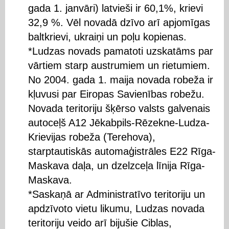
gada 1. janvāri) latvieši ir 60,1%, krievi
32,9 %. Vēl novadā dzīvo arī apjomīgas
baltkrievi, ukraiņi un poļu kopienas.
*Ludzas novads pamatoti uzskatāms par
vārtiem starp austrumiem un rietumiem.
No 2004. gada 1. maija novada robeža ir
kļuvusi par Eiropas Savienības robežu.
Novada teritoriju šķērso valsts galvenais
autoceļš A12 Jēkabpils-Rēzekne-Ludza-
Krievijas robeža (Terehova),
starptautiskās automaģistrāles E22 Rīga-
Maskava daļa, un dzelzceļa līnija Rīga-
Maskava.
*Saskaņā ar Administratīvo teritoriju un
apdzīvoto vietu likumu, Ludzas novada
teritoriju veido arī bijušie Ciblas,