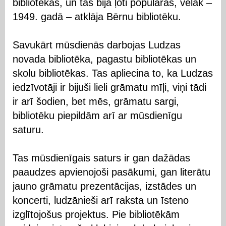
bibliotēkas, un tās bija ļoti populāras, vēlāk –
1949. gadā – atklāja Bērnu bibliotēku.
Savukārt mūsdienās darbojas Ludzas
novada bibliotēka, pagastu bibliotēkas un
skolu bibliotēkas. Tas apliecina to, ka Ludzas
iedzīvotāji ir bijuši lieli grāmatu mīļi, viņi tādi
ir arī šodien, bet mēs, grāmatu sargi,
bibliotēku piepildām arī ar mūsdienīgu
saturu.
Tas mūsdienīgais saturs ir gan dažādas
paaudzes apvienojoši pasākumi, gan literātu
jauno grāmatu prezentācijas, izstādes un
koncerti, ludzānieši arī raksta un īsteno
izglītojošus projektus. Pie bibliotēkām