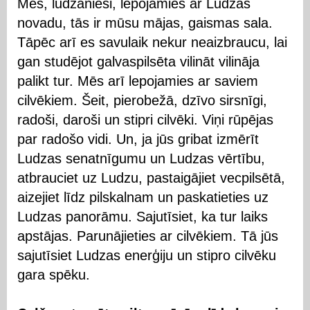
Mēs, ludzānieši, lepojamies ar Ludzas
novadu, tās ir mūsu mājas, gaismas sala.
Tāpēc arī es savulaik nekur neaizbraucu, lai
gan studējot galvaspilsēta vilināt vilināja
palikt tur. Mēs arī lepojamies ar saviem
cilvēkiem. Šeit, pierobežā, dzīvo sirsnīgi,
radoši, daroši un stipri cilvēki. Viņi rūpējas
par radošo vidi. Un, ja jūs gribat izmērīt
Ludzas senatnīgumu un Ludzas vērtību,
atbrauciet uz Ludzu, pastaigājiet vecpilsētā,
aizejiet līdz pilskalnam un paskatieties uz
Ludzas panorāmu. Sajutīsiet, ka tur laiks
apstājas. Parunājieties ar cilvēkiem. Tā jūs
sajutīsiet Ludzas enerģiju un stipro cilvēku
gara spēku.