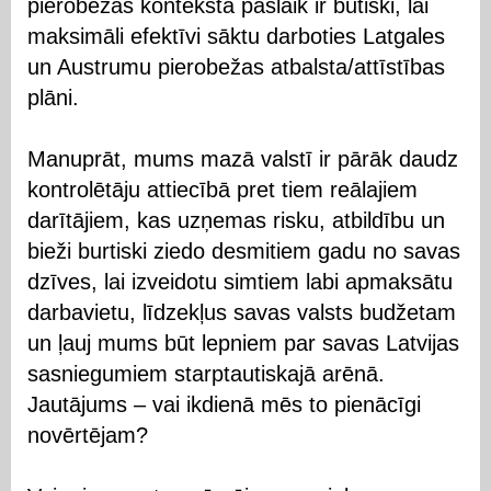
pierobežas kontekstā pašlaik ir būtiski, lai
maksimāli efektīvi sāktu darboties Latgales
un Austrumu pierobežas atbalsta/attīstības
plāni.
Manuprāt, mums mazā valstī ir pārāk daudz
kontrolētāju attiecībā pret tiem reālajiem
darītājiem, kas uzņemas risku, atbildību un
bieži burtiski ziedo desmitiem gadu no savas
dzīves, lai izveidotu simtiem labi apmaksātu
darbavietu, līdzekļus savas valsts budžetam
un ļauj mums būt lepniem par savas Latvijas
sasniegumiem starptautiskajā arēnā.
Jautājums – vai ikdienā mēs to pienācīgi
novērtējam?