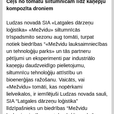
Ceļš no tomātu siltumnīcām līdz kaņepju
kompozīta droniem
Ludzas novadā SIA «Latgales dārzeņu
loģistika» «Mežvidu» siltumnīcās
trīspadsmito sezonu aug tomāti, turpat
notiek biedrības “«Mežvidu lauksaimniecības
un tehnoloģiju parks» un tās partneru
pētījumi un eksperimenti par industriālo
kaņepju daudzveidīgo pielietojumu,
siltumnīcu tehnoloģiju attīstību un
bioenerģijas ražošanu. Vaicāts, vai
«Mežvidu» tomāti, kas nopērkami
lielveikalos, ir iemīlējuši Ludzas novada sauli,
SIA “Latgales dārzeņu loģistika”
līdzīpašnieks un biedrības “Mežvidu