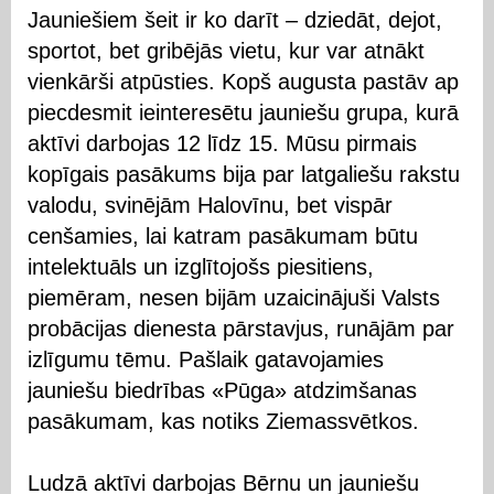
Jauniešiem šeit ir ko darīt – dziedāt, dejot,
sportot, bet gribējās vietu, kur var atnākt
vienkārši atpūsties. Kopš augusta pastāv ap
piecdesmit ieinteresētu jauniešu grupa, kurā
aktīvi darbojas 12 līdz 15. Mūsu pirmais
kopīgais pasākums bija par latgaliešu rakstu
valodu, svinējām Halovīnu, bet vispār
cenšamies, lai katram pasākumam būtu
intelektuāls un izglītojošs piesitiens,
piemēram, nesen bijām uzaicinājuši Valsts
probācijas dienesta pārstavjus, runājām par
izlīgumu tēmu. Pašlaik gatavojamies
jauniešu biedrības «Pūga» atdzimšanas
pasākumam, kas notiks Ziemassvētkos.
Ludzā aktīvi darbojas Bērnu un jauniešu