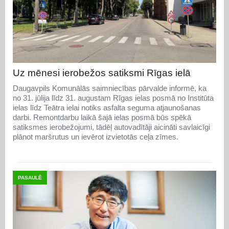
Uz mēnesi ierobežos satiksmi Rīgas ielā
Daugavpils Komunālās saimniecības pārvalde informē, ka
no 31. jūlija līdz 31. augustam Rīgas ielas posmā no Institūta
ielas līdz Teātra ielai notiks asfalta seguma atjaunošanas
darbi. Remontdarbu laikā šajā ielas posmā būs spēkā
satiksmes ierobežojumi, tādēļ autovadītāji aicināti savlaicīgi
plānot maršrutus un ievērot izvietotās ceļa zīmes.
PASAULĒ