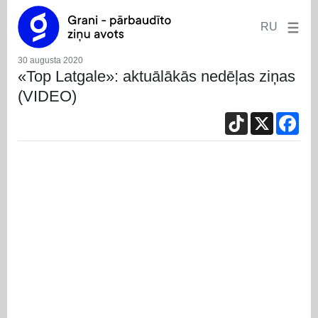
RU
30 augusta 2020
«Top Latgale»: aktuālākās nedēļas ziņas
(VIDEO)
TikTok
X
Fac