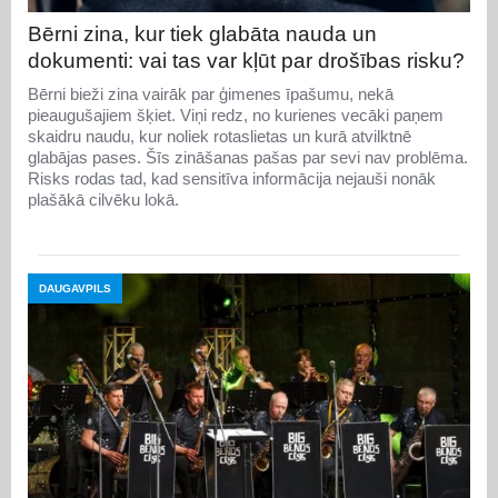
Bērni zina, kur tiek glabāta nauda un
dokumenti: vai tas var kļūt par drošības risku?
Bērni bieži zina vairāk par ģimenes īpašumu, nekā
pieaugušajiem šķiet. Viņi redz, no kurienes vecāki paņem
skaidru naudu, kur noliek rotaslietas un kurā atvilktnē
glabājas pases. Šīs zināšanas pašas par sevi nav problēma.
Risks rodas tad, kad sensitīva informācija nejauši nonāk
plašākā cilvēku lokā.
DAUGAVPILS