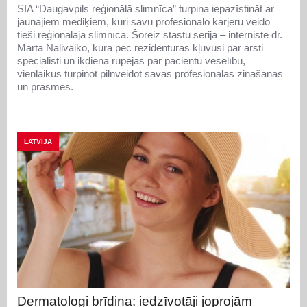
SIA “Daugavpils reģionālā slimnīca” turpina iepazīstināt ar
jaunajiem mediķiem, kuri savu profesionālo karjeru veido
tieši reģionālajā slimnīcā. Šoreiz stāstu sērijā – interniste dr.
Marta Nalivaiko, kura pēc rezidentūras kļuvusi par ārsti
speciālisti un ikdienā rūpējas par pacientu veselību,
vienlaikus turpinot pilnveidot savas profesionālās zināšanas
un prasmes.
LATVIJA
Dermatologi brīdina: iedzīvotāji joprojām