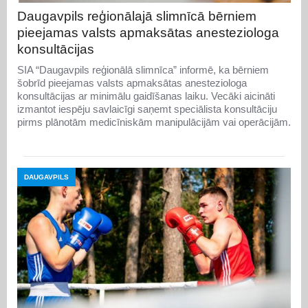
Daugavpils reģionālajā slimnīcā bērniem
pieejamas valsts apmaksātas anesteziologa
konsultācijas
SIA “Daugavpils reģionālā slimnīca” informē, ka bērniem
šobrīd pieejamas valsts apmaksātas anesteziologa
konsultācijas ar minimālu gaidīšanas laiku. Vecāki aicināti
izmantot iespēju savlaicīgi saņemt speciālista konsultāciju
pirms plānotām medicīniskām manipulācijām vai operācijām.
DAUGAVPILS