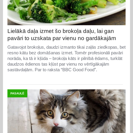
Lielākā daļa izmet šo brokoļa daļu, lai gan
pavāri to uzskata par vienu no gardākajām
Gatavojot brokoļus, daudzi izmanto tikai zaļās ziedkopas, bet
resno kātu bez domāšanas izmet. Tomēr profesionāli pavāri
norāda, ka tā ir kļūda – brokoļa kāts ir pilnībā ēdams, turklāt
daudzos ēdienos tas kļūst par vienu no vērtīgākajām
sastāvdaļām. Par to raksta “BBC Good Food”.
PASAULĒ