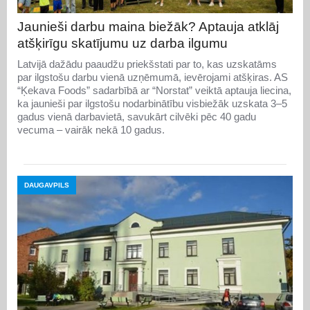
Jaunieši darbu maina biežāk? Aptauja atklāj
atšķirīgu skatījumu uz darba ilgumu
Latvijā dažādu paaudžu priekšstati par to, kas uzskatāms
par ilgstošu darbu vienā uzņēmumā, ievērojami atšķiras. AS
“Ķekava Foods” sadarbībā ar “Norstat” veiktā aptauja liecina,
ka jaunieši par ilgstošu nodarbinātību visbiežāk uzskata 3–5
gadus vienā darbavietā, savukārt cilvēki pēc 40 gadu
vecuma – vairāk nekā 10 gadus.
DAUGAVPILS