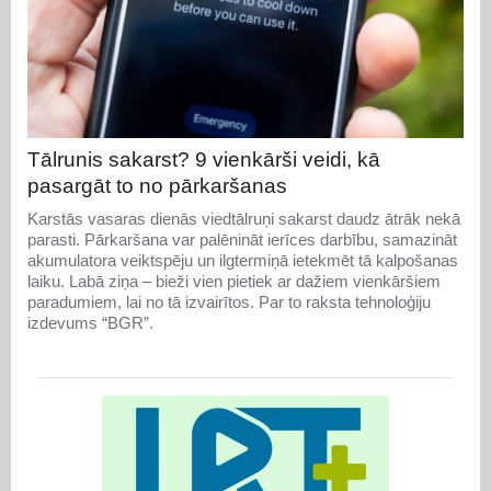
Tālrunis sakarst? 9 vienkārši veidi, kā
pasargāt to no pārkaršanas
Karstās vasaras dienās viedtālruņi sakarst daudz ātrāk nekā
parasti. Pārkaršana var palēnināt ierīces darbību, samazināt
akumulatora veiktspēju un ilgtermiņā ietekmēt tā kalpošanas
laiku. Labā ziņa – bieži vien pietiek ar dažiem vienkāršiem
paradumiem, lai no tā izvairītos. Par to raksta tehnoloģiju
izdevums “BGR”.