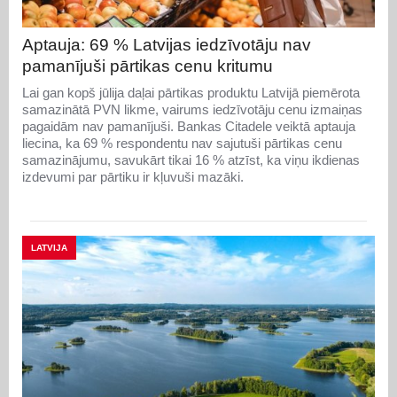
Aptauja: 69 % Latvijas iedzīvotāju nav
pamanījuši pārtikas cenu kritumu
Lai gan kopš jūlija daļai pārtikas produktu Latvijā piemērota
samazinātā PVN likme, vairums iedzīvotāju cenu izmaiņas
pagaidām nav pamanījuši. Bankas Citadele veiktā aptauja
liecina, ka 69 % respondentu nav sajutuši pārtikas cenu
samazinājumu, savukārt tikai 16 % atzīst, ka viņu ikdienas
izdevumi par pārtiku ir kļuvuši mazāki.
LATVIJA