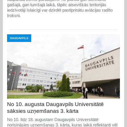
gaišajā, gan tumšajā laikā, tāpēc atsevišķās teritorijās
iedzīvotāji īslaicīgi var dzirdēt pastiprinātu aviācijas radīto
troksni.
DAUGAVPILS
No 10. augusta Daugavpils Universitātē
sāksies uzņemšanas 3. kārta
No 10. līdz 18. augustam Daugavpils Universitātē
norisināsies uzņemšanas 3. kārta, kuras laikā reflektanti vēl