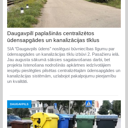
Daugavpilī paplašinās centralizētos
ūdensapgādes un kanalizācijas tīklus
SIA “Daugavpils ūdens” noslēgusi būvniecības līgumu par
ūdensapgādes un kanalizācijas tīklu izbūvi 2. Pasažieru ielā.
Jau augusta sākumā sāksies sagatavošanas darbi, bet
projekta īstenošana nodrošinās apkārtnes iedzīvotājiem
iespēju pieslēgties pilsētas centralizētajām ūdensapgādes un
kanalizācijas sistēmām, uzlabojot pakalpojumu pieejamību
un kvalitāti.
DAUGAVPILS