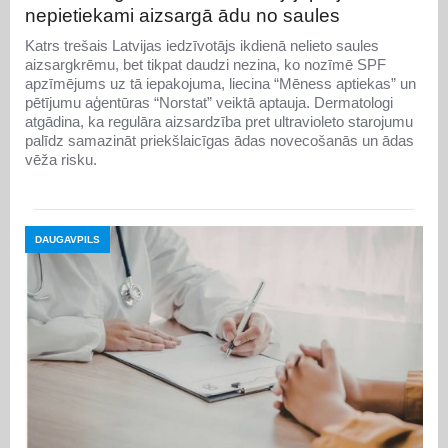
nepietiekami aizsargā ādu no saules
Katrs trešais Latvijas iedzīvotājs ikdienā nelieto saules
aizsargkrēmu, bet tikpat daudzi nezina, ko nozīmē SPF
apzīmējums uz tā iepakojuma, liecina “Mēness aptiekas” un
pētījumu aģentūras “Norstat” veiktā aptauja. Dermatologi
atgādina, ka regulāra aizsardzība pret ultravioleto starojumu
palīdz samazināt priekšlaicīgas ādas novecošanās un ādas
vēža risku.
DAUGAVPILS