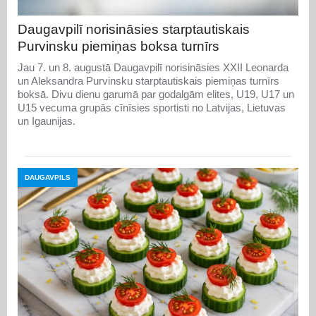
Daugavpilī norisināsies starptautiskais
Purvinsku piemiņas boksa turnīrs
Jau 7. un 8. augustā Daugavpilī norisināsies XXII Leonarda
un Aleksandra Purvinsku starptautiskais piemiņas turnīrs
boksā. Divu dienu garumā par godalgām elites, U19, U17 un
U15 vecuma grupās cīnīsies sportisti no Latvijas, Lietuvas
un Igaunijas.
DAUGAVPILS