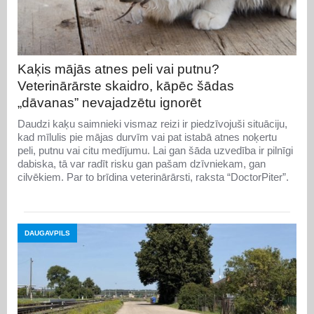
Kaķis mājās atnes peli vai putnu?
Veterinārārste skaidro, kāpēc šādas
„dāvanas” nevajadzētu ignorēt
Daudzi kaķu saimnieki vismaz reizi ir piedzīvojuši situāciju,
kad mīlulis pie mājas durvīm vai pat istabā atnes noķertu
peli, putnu vai citu medījumu. Lai gan šāda uzvedība ir pilnīgi
dabiska, tā var radīt risku gan pašam dzīvniekam, gan
cilvēkiem. Par to brīdina veterinārārsti, raksta “DoctorPiter”.
DAUGAVPILS