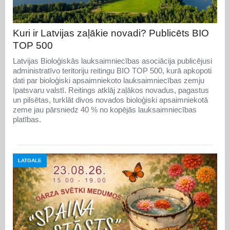
Kuri ir Latvijas zaļākie novadi? Publicēts BIO
TOP 500
Latvijas Bioloģiskās lauksaimniecības asociācija publicējusi
administratīvo teritoriju reitingu BIO TOP 500, kurā apkopoti
dati par bioloģiski apsaimniekoto lauksaimniecības zemju
īpatsvaru valstī. Reitings atklāj zaļākos novadus, pagastus
un pilsētas, turklāt divos novados bioloģiski apsaimniekotā
zeme jau pārsniedz 40 % no kopējās lauksaimniecības
platības.
LATGALE