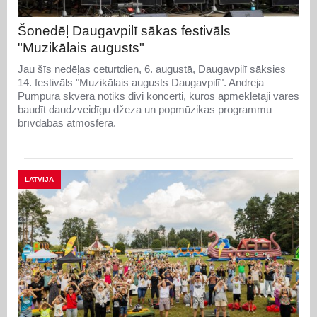
Šonedēļ Daugavpilī sākas festivāls
"Muzikālais augusts"
Jau šīs nedēļas ceturtdien, 6. augustā, Daugavpilī sāksies
14. festivāls "Muzikālais augusts Daugavpilī". Andreja
Pumpura skvērā notiks divi koncerti, kuros apmeklētāji varēs
baudīt daudzveidīgu džeza un popmūzikas programmu
brīvdabas atmosfērā.
LATVIJA