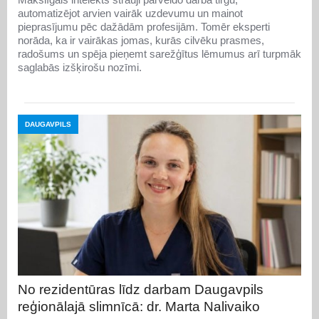
automatizējot arvien vairāk uzdevumu un mainot
pieprasījumu pēc dažādām profesijām. Tomēr eksperti
norāda, ka ir vairākas jomas, kurās cilvēku prasmes,
radošums un spēja pieņemt sarežģītus lēmumus arī turpmāk
saglabās izšķirošu nozīmi.
DAUGAVPILS
No rezidentūras līdz darbam Daugavpils
reģionālajā slimnīcā: dr. Marta Nalivaiko