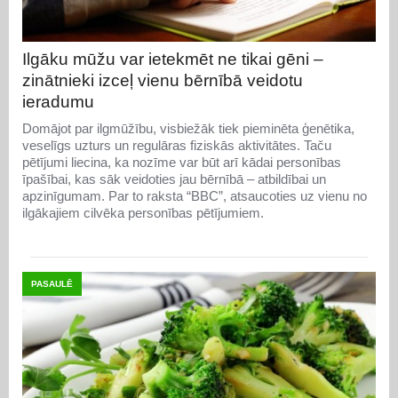
Ilgāku mūžu var ietekmēt ne tikai gēni –
zinātnieki izceļ vienu bērnībā veidotu
ieradumu
Domājot par ilgmūžību, visbiežāk tiek pieminēta ģenētika,
veselīgs uzturs un regulāras fiziskās aktivitātes. Taču
pētījumi liecina, ka nozīme var būt arī kādai personības
īpašībai, kas sāk veidoties jau bērnībā – atbildībai un
apzinīgumam. Par to raksta “BBC”, atsaucoties uz vienu no
ilgākajiem cilvēka personības pētījumiem.
PASAULĒ