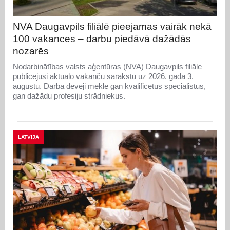
NVA Daugavpils filiālē pieejamas vairāk nekā
100 vakances – darbu piedāvā dažādās
nozarēs
Nodarbinātības valsts aģentūras (NVA) Daugavpils filiāle
publicējusi aktuālo vakanču sarakstu uz 2026. gada 3.
augustu. Darba devēji meklē gan kvalificētus speciālistus,
gan dažādu profesiju strādniekus.
LATVIJA