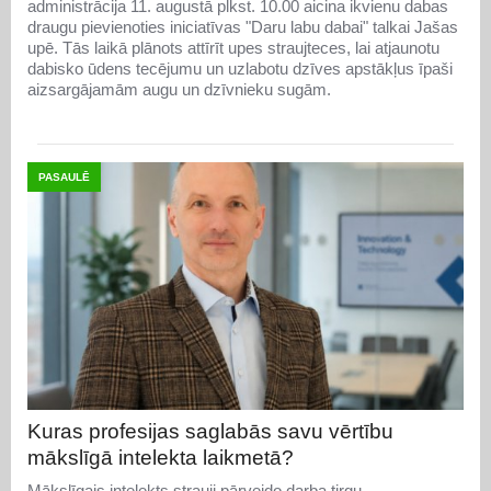
administrācija 11. augustā plkst. 10.00 aicina ikvienu dabas
draugu pievienoties iniciatīvas "Daru labu dabai" talkai Jašas
upē. Tās laikā plānots attīrīt upes straujteces, lai atjaunotu
dabisko ūdens tecējumu un uzlabotu dzīves apstākļus īpaši
aizsargājamām augu un dzīvnieku sugām.
PASAULĒ
Kuras profesijas saglabās savu vērtību
mākslīgā intelekta laikmetā?
Mākslīgais intelekts strauji pārveido darba tirgu,