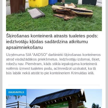
Šķirošanas konteinerā atrasts tualetes pods:
iedzīvotāju kļūdas sadārdzina atkritumu
apsaimniekošanu
Uzņēmuma SIA “AADSO” darbinieki šķirošanas konteineros
atrod visdažādākos priekšmetus. Iedzīvotāju izdomai, šķiet,
robežu nav. Piemēram, kāds stikla iepakojuma konteinerā
nolēmis izmest tualetes podu, acīmredzot uzskatot, ka tā
būs labāk nekā atstāt to pie konteineriem Krimuldas ielā.
DAUGAVPILS