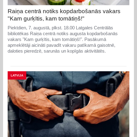
Raiņa centrā notiks kopdarbošanās vakars
"Kam gurķītis, kam tomātiņš!"
Piektdien, 7. augustā, plkst. 18.00 Latgales Centrālās
bibliotēkas Raiņa centrā notiks augusta kopdarbošanās
vakars "Kam gurķītis, kam tomātiņš!". Pasākumā
apmeklētāji aicināti pavadīt vakaru patīkamā gaisotnē,
daloties pieredzē, sarunās un kopīgās aktivitātēs.
LATVIJA