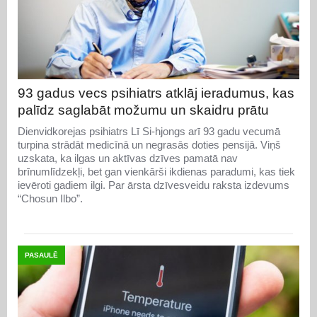
93 gadus vecs psihiatrs atklāj ieradumus, kas
palīdz saglabāt možumu un skaidru prātu
Dienvidkorejas psihiatrs Lī Si-hjongs arī 93 gadu vecumā
turpina strādāt medicīnā un negrasās doties pensijā. Viņš
uzskata, ka ilgas un aktīvas dzīves pamatā nav
brīnumlīdzekļi, bet gan vienkārši ikdienas paradumi, kas tiek
ievēroti gadiem ilgi. Par ārsta dzīvesveidu raksta izdevums
“Chosun Ilbo”.
PASAULĒ