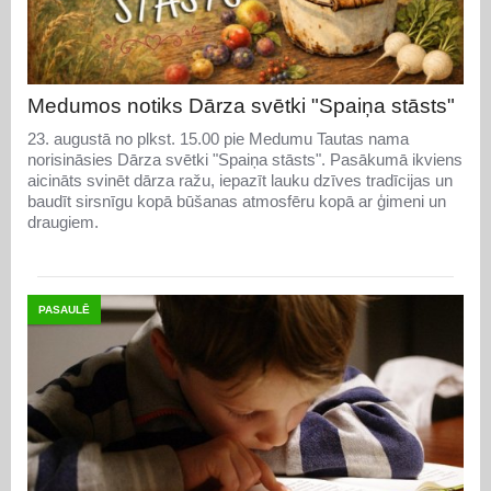
Medumos notiks Dārza svētki "Spaiņa stāsts"
23. augustā no plkst. 15.00 pie Medumu Tautas nama
norisināsies Dārza svētki "Spaiņa stāsts". Pasākumā ikviens
aicināts svinēt dārza ražu, iepazīt lauku dzīves tradīcijas un
baudīt sirsnīgu kopā būšanas atmosfēru kopā ar ģimeni un
draugiem.
PASAULĒ