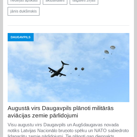
nedēļas apskats
aktualitātes
latgales ziņas
jānis dukšinskis
DAUGAVPILS
Augustā virs Daugavpils plānoti militārās
aviācijas zemie pārlidojumi
Visu augustu virs Daugavpils un Augšdaugavas novada
notiks Latvijas Nacionālo bruņoto spēku un NATO sabiedroto
lidaparātu zemie pārlidojumi. Tie plānoti gan diennakts