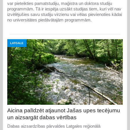
var pieteikties pamatstudiju, maģistra un doktora studiju
programmām. Tā ir iespēja uzsākt studijas tiem, kuri vēl nav
izvēlējušies savu studiju virzienu vai vēlas pievienoties kādai
no universitātes piedāvātajām programmām.
LATGALE
Aicina palīdzēt atjaunot Jašas upes tecējumu
un aizsargāt dabas vērtības
Dabas aizsardzības pārvaldes Latgales reģionālā