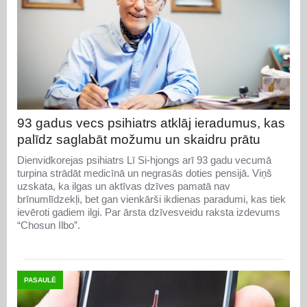
93 gadus vecs psihiatrs atklāj ieradumus, kas
palīdz saglabāt možumu un skaidru prātu
Dienvidkorejas psihiatrs Lī Si-hjongs arī 93 gadu vecumā
turpina strādāt medicīnā un negrasās doties pensijā. Viņš
uzskata, ka ilgas un aktīvas dzīves pamatā nav
brīnumlīdzekļi, bet gan vienkārši ikdienas paradumi, kas tiek
ievēroti gadiem ilgi. Par ārsta dzīvesveidu raksta izdevums
“Chosun Ilbo”.
PASAULĒ