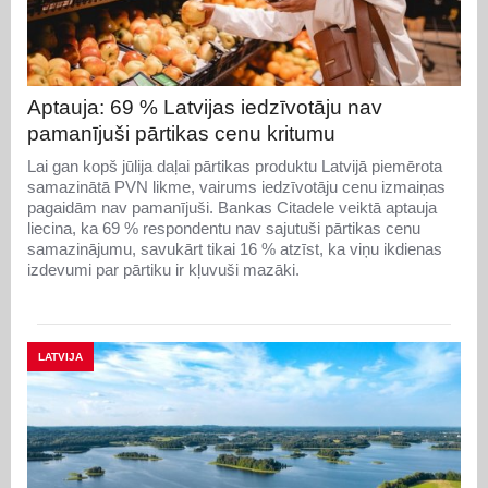
Aptauja: 69 % Latvijas iedzīvotāju nav
pamanījuši pārtikas cenu kritumu
Lai gan kopš jūlija daļai pārtikas produktu Latvijā piemērota
samazinātā PVN likme, vairums iedzīvotāju cenu izmaiņas
pagaidām nav pamanījuši. Bankas Citadele veiktā aptauja
liecina, ka 69 % respondentu nav sajutuši pārtikas cenu
samazinājumu, savukārt tikai 16 % atzīst, ka viņu ikdienas
izdevumi par pārtiku ir kļuvuši mazāki.
LATVIJA