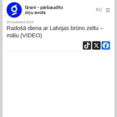
RU
25 novembra 2019
Radošā diena ar Latvijas brūno zeltu –
mālu (VIDEO)
TikTok
X
Fac