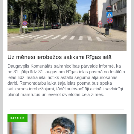
Uz mēnesi ierobežos satiksmi Rīgas ielā
Daugavpils Komunālās saimniecības pārvalde informē, ka
no 31. jūlija līdz 31. augustam Rīgas ielas posmā no Institūta
ielas līdz Teātra ielai notiks asfalta seguma atjaunošanas
darbi. Remontdarbu laikā šajā ielas posmā būs spēkā
satiksmes ierobežojumi, tādēļ autovadītāji aicināti savlaicīgi
plānot maršrutus un ievērot izvietotās ceļa zīmes.
PASAULĒ