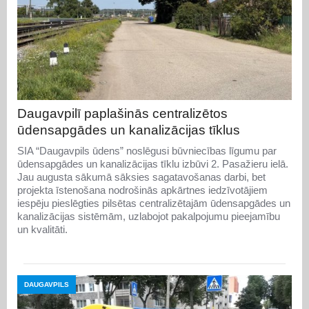
Daugavpilī paplašinās centralizētos
ūdensapgādes un kanalizācijas tīklus
SIA “Daugavpils ūdens” noslēgusi būvniecības līgumu par
ūdensapgādes un kanalizācijas tīklu izbūvi 2. Pasažieru ielā.
Jau augusta sākumā sāksies sagatavošanas darbi, bet
projekta īstenošana nodrošinās apkārtnes iedzīvotājiem
iespēju pieslēgties pilsētas centralizētajām ūdensapgādes un
kanalizācijas sistēmām, uzlabojot pakalpojumu pieejamību
un kvalitāti.
DAUGAVPILS