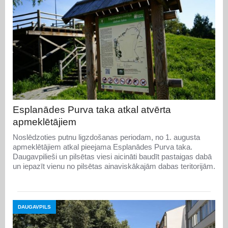
Esplanādes Purva taka atkal atvērta
apmeklētājiem
Noslēdzoties putnu ligzdošanas periodam, no 1. augusta
apmeklētājiem atkal pieejama Esplanādes Purva taka.
Daugavpilieši un pilsētas viesi aicināti baudīt pastaigas dabā
un iepazīt vienu no pilsētas ainaviskākajām dabas teritorijām.
DAUGAVPILS