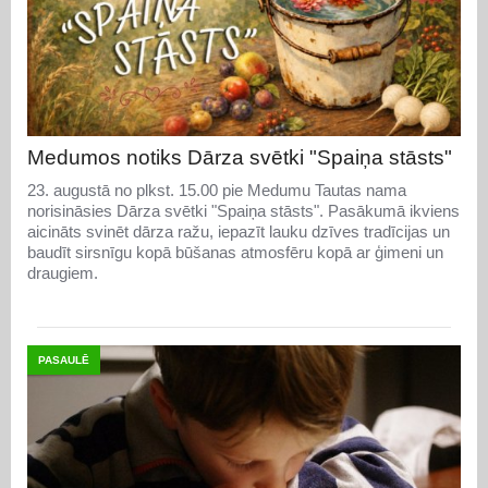
Medumos notiks Dārza svētki "Spaiņa stāsts"
23. augustā no plkst. 15.00 pie Medumu Tautas nama
norisināsies Dārza svētki "Spaiņa stāsts". Pasākumā ikviens
aicināts svinēt dārza ražu, iepazīt lauku dzīves tradīcijas un
baudīt sirsnīgu kopā būšanas atmosfēru kopā ar ģimeni un
draugiem.
PASAULĒ