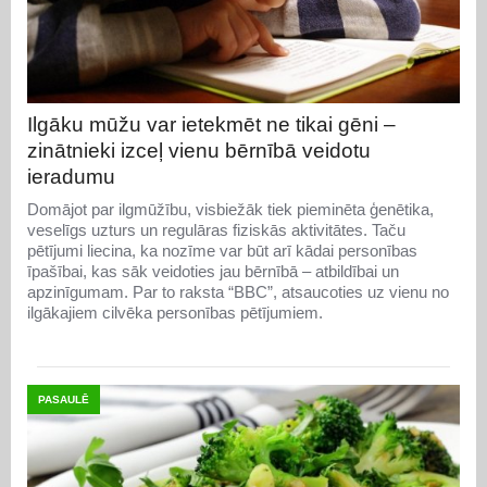
Ilgāku mūžu var ietekmēt ne tikai gēni –
zinātnieki izceļ vienu bērnībā veidotu
ieradumu
Domājot par ilgmūžību, visbiežāk tiek pieminēta ģenētika,
veselīgs uzturs un regulāras fiziskās aktivitātes. Taču
pētījumi liecina, ka nozīme var būt arī kādai personības
īpašībai, kas sāk veidoties jau bērnībā – atbildībai un
apzinīgumam. Par to raksta “BBC”, atsaucoties uz vienu no
ilgākajiem cilvēka personības pētījumiem.
PASAULĒ