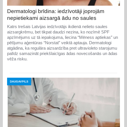
Dermatologi brīdina: iedzīvotāji joprojām
nepietiekami aizsargā ādu no saules
Katrs trešais Latvijas iedzīvotājs ikdienā nelieto saules
aizsargkrēmu, bet tikpat daudzi nezina, ko nozīmē SPF
apzīmējums uz tā iepakojuma, liecina “Mēness aptiekas” un
pētījumu aģentūras “Norstat” veiktā aptauja. Dermatologi
atgādina, ka regulāra aizsardzība pret ultravioleto starojumu
palīdz samazināt priekšlaicīgas ādas novecošanās un ādas
vēža risku.
DAUGAVPILS