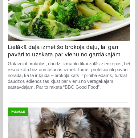
Lielākā daļa izmet šo brokoļa daļu, lai gan
pavāri to uzskata par vienu no gardākajām
Gatavojot brokoļus, daudzi izmanto tikai zaļās ziedkopas, bet
resno kātu bez domāšanas izmet. Tomēr profesionāli pavāri
norāda, ka tā ir kļūda – brokoļa kāts ir pilnībā ēdams, turklāt
daudzos ēdienos tas kļūst par vienu no vērtīgākajām
sastāvdaļām. Par to raksta “BBC Good Food”.
PASAULĒ