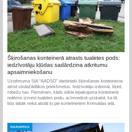
Šķirošanas konteinerā atrasts tualetes pods:
iedzīvotāju kļūdas sadārdzina atkritumu
apsaimniekošanu
Uzņēmuma SIA “AADSO” darbinieki šķirošanas konteineros
atrod visdažādākos priekšmetus. Iedzīvotāju izdomai, šķiet,
robežu nav. Piemēram, kāds stikla iepakojuma konteinerā
nolēmis izmest tualetes podu, acīmredzot uzskatot, ka tā
būs labāk nekā atstāt to pie konteineriem Krimuldas ielā.
DAUGAVPILS