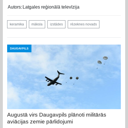
Autors:
Latgales reģionālā televīzija
keramika
māksla
izstādes
rēzeknes novads
DAUGAVPILS
Augustā virs Daugavpils plānoti militārās
aviācijas zemie pārlidojumi