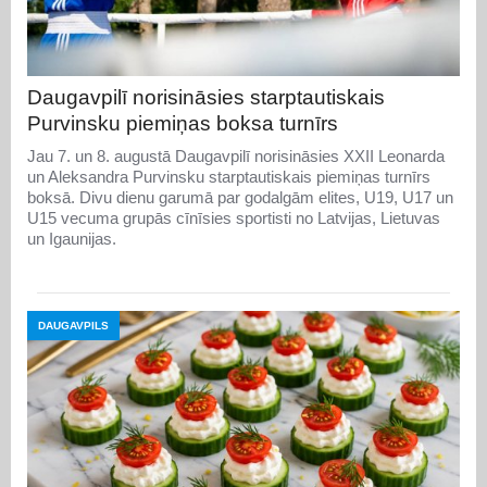
Daugavpilī norisināsies starptautiskais
Purvinsku piemiņas boksa turnīrs
Jau 7. un 8. augustā Daugavpilī norisināsies XXII Leonarda
un Aleksandra Purvinsku starptautiskais piemiņas turnīrs
boksā. Divu dienu garumā par godalgām elites, U19, U17 un
U15 vecuma grupās cīnīsies sportisti no Latvijas, Lietuvas
un Igaunijas.
DAUGAVPILS