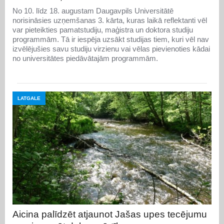
No 10. līdz 18. augustam Daugavpils Universitātē
norisināsies uzņemšanas 3. kārta, kuras laikā reflektanti vēl
var pieteikties pamatstudiju, maģistra un doktora studiju
programmām. Tā ir iespēja uzsākt studijas tiem, kuri vēl nav
izvēlējušies savu studiju virzienu vai vēlas pievienoties kādai
no universitātes piedāvātajām programmām.
LATGALE
Aicina palīdzēt atjaunot Jašas upes tecējumu