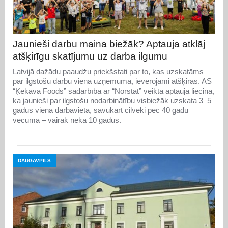
Jaunieši darbu maina biežāk? Aptauja atklāj
atšķirīgu skatījumu uz darba ilgumu
Latvijā dažādu paaudžu priekšstati par to, kas uzskatāms
par ilgstošu darbu vienā uzņēmumā, ievērojami atšķiras. AS
“Ķekava Foods” sadarbībā ar “Norstat” veiktā aptauja liecina,
ka jaunieši par ilgstošu nodarbinātību visbiežāk uzskata 3–5
gadus vienā darbavietā, savukārt cilvēki pēc 40 gadu
vecuma – vairāk nekā 10 gadus.
DAUGAVPILS