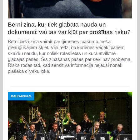
Bērni zina, kur tiek glabāta nauda un
dokumenti: vai tas var kļūt par drošības risku?
Bērni bieži zina vairāk par ģimenes īpašumu, nekā
pieaugušajiem šķiet. Viņi redz, no kurienes vecāki paņem
skaidru naudu, kur noliek rotaslietas un kurā atvilktnē
glabājas pases. Šīs zināšanas pašas par sevi nav problēma.
Risks rodas tad, kad sensitīva informācija nejauši nonāk
plašākā cilvēku lokā.
DAUGAVPILS