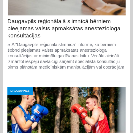
Daugavpils reģionālajā slimnīcā bērniem
pieejamas valsts apmaksātas anesteziologa
konsultācijas
SIA “Daugavpils reģionālā slimnīca” informē, ka bērniem
šobrīd pieejamas valsts apmaksātas anesteziologa
konsultācijas ar minimālu gaidīšanas laiku. Vecāki aicināti
izmantot iespēju savlaicīgi saņemt speciālista konsultāciju
pirms plānotām medicīniskām manipulācijām vai operācijām.
DAUGAVPILS