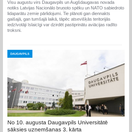
Visu augustu virs Daugavpils un Augšdaugavas novada
notiks Latvijas Nacionālo bruņoto spēku un NATO sabiedroto
lidaparātu zemie pārlidojumi. Tie plānoti gan diennakts
gaišajā, gan tumšajā laikā, tāpēc atsevišķās teritorijās
iedzīvotāji īslaicīgi var dzirdēt pastiprinātu aviācijas radīto
troksni.
DAUGAVPILS
No 10. augusta Daugavpils Universitātē
sāksies uzņemšanas 3. kārta