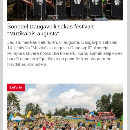
Šonedēļ Daugavpilī sākas festivāls
"Muzikālais augusts"
Jau šīs nedēļas ceturtdien, 6. augustā, Daugavpilī sāksies
14. festivāls "Muzikālais augusts Daugavpilī". Andreja
Pumpura skvērā notiks divi koncerti, kuros apmeklētāji varēs
baudīt daudzveidīgu džeza un popmūzikas programmu
brīvdabas atmosfērā.
LATVIJA