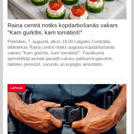
Raiņa centrā notiks kopdarbošanās vakars
"Kam gurķītis, kam tomātiņš!"
Piektdien, 7. augustā, plkst. 18.00 Latgales Centrālās
bibliotēkas Raiņa centrā notiks augusta kopdarbošanās
vakars "Kam gurķītis, kam tomātiņš!". Pasākumā
apmeklētāji aicināti pavadīt vakaru patīkamā gaisotnē,
daloties pieredzē, sarunās un kopīgās aktivitātēs.
LATVIJA