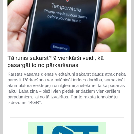
Tālrunis sakarst? 9 vienkārši veidi, kā
pasargāt to no pārkaršanas
Karstās vasaras dienās viedtālruņi sakarst daudz ātrāk nekā
parasti. Pārkaršana var palēnināt ierīces darbību, samazināt
akumulatora veiktspēju un ilgtermiņā ietekmēt tā kalpošanas
laiku. Labā ziņa – bieži vien pietiek ar dažiem vienkāršiem
paradumiem, lai no tā izvairītos. Par to raksta tehnoloģiju
izdevums “BGR”.