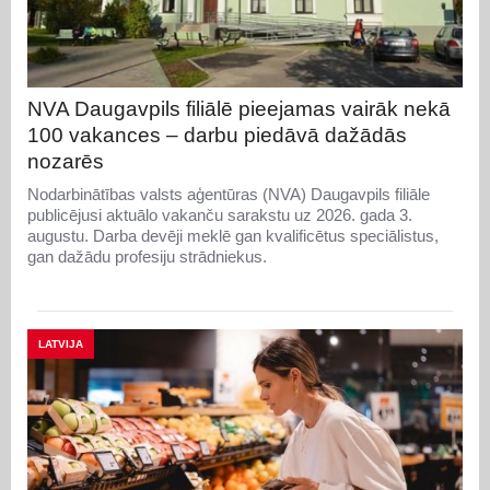
NVA Daugavpils filiālē pieejamas vairāk nekā
100 vakances – darbu piedāvā dažādās
nozarēs
Nodarbinātības valsts aģentūras (NVA) Daugavpils filiāle
publicējusi aktuālo vakanču sarakstu uz 2026. gada 3.
augustu. Darba devēji meklē gan kvalificētus speciālistus,
gan dažādu profesiju strādniekus.
LATVIJA