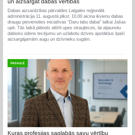
un aizsargāt dabas vērtības
Dabas aizsardzības pārvaldes Latgales reģionālā
administrācija 11. augustā plkst. 10.00 aicina ikvienu dabas
draugu pievienoties iniciatīvas "Daru labu dabai" talkai Jašas
upē. Tās laikā plānots attīrīt upes straujteces, lai atjaunotu
dabisko ūdens tecējumu un uzlabotu dzīves apstākļus īpaši
aizsargājamām augu un dzīvnieku sugām.
PASAULĒ
Kuras profesijas saglabās savu vērtību