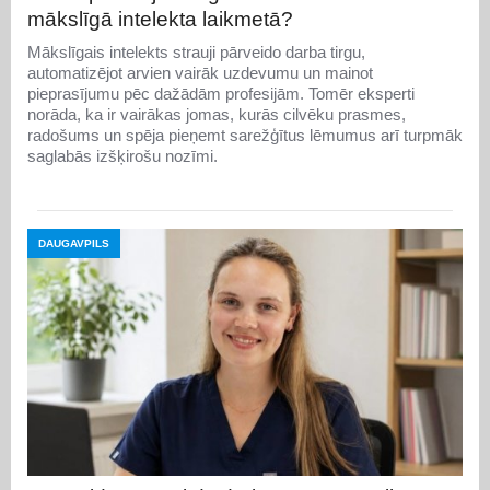
mākslīgā intelekta laikmetā?
Mākslīgais intelekts strauji pārveido darba tirgu,
automatizējot arvien vairāk uzdevumu un mainot
pieprasījumu pēc dažādām profesijām. Tomēr eksperti
norāda, ka ir vairākas jomas, kurās cilvēku prasmes,
radošums un spēja pieņemt sarežģītus lēmumus arī turpmāk
saglabās izšķirošu nozīmi.
DAUGAVPILS