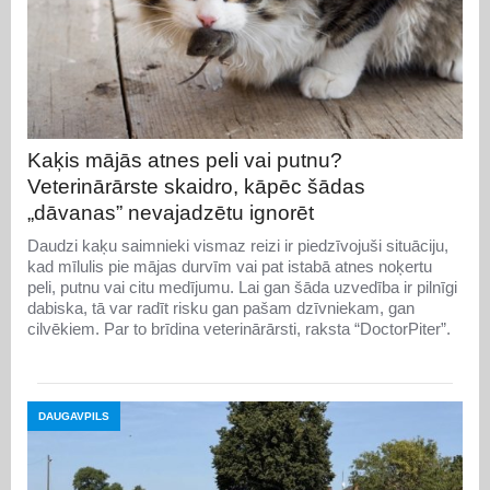
Kaķis mājās atnes peli vai putnu?
Veterinārārste skaidro, kāpēc šādas
„dāvanas” nevajadzētu ignorēt
Daudzi kaķu saimnieki vismaz reizi ir piedzīvojuši situāciju,
kad mīlulis pie mājas durvīm vai pat istabā atnes noķertu
peli, putnu vai citu medījumu. Lai gan šāda uzvedība ir pilnīgi
dabiska, tā var radīt risku gan pašam dzīvniekam, gan
cilvēkiem. Par to brīdina veterinārārsti, raksta “DoctorPiter”.
DAUGAVPILS