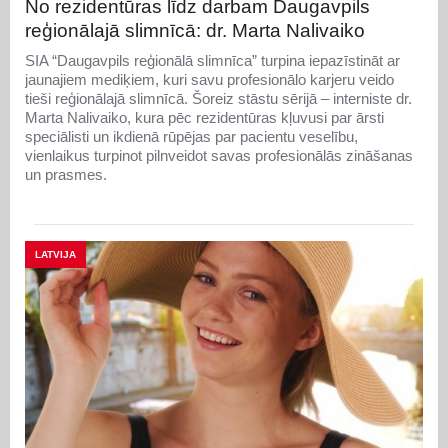
No rezidentūras līdz darbam Daugavpils
reģionālajā slimnīcā: dr. Marta Nalivaiko
SIA “Daugavpils reģionālā slimnīca” turpina iepazīstināt ar
jaunajiem mediķiem, kuri savu profesionālo karjeru veido
tieši reģionālajā slimnīcā. Šoreiz stāstu sērijā – interniste dr.
Marta Nalivaiko, kura pēc rezidentūras kļuvusi par ārsti
speciālisti un ikdienā rūpējas par pacientu veselību,
vienlaikus turpinot pilnveidot savas profesionālās zināšanas
un prasmes.
LATVIJA