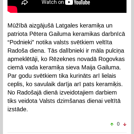
Mūžībā aizgājušā Latgales keramiķa un
patriota Pētera Gailuma keramikas darbnīcā
“Podnieki” notika valsts svētkiem veltīta
Radoša diena. Tās dalībnieki ir māla pulciņa
apmeklētāji, ko Rēzeknes novadā Rogovkas
ciemā vada keramiķa sieva Maija Gailuma.
Par godu svētkiem tika kurināts arī lielais
ceplis, ko savulaik darīja arī pats keramiķis.
No Radošajā dienā izveidotajiem darbiem
tiks veidota Valsts dzimšanas dienai veltītā
izstāde.
0