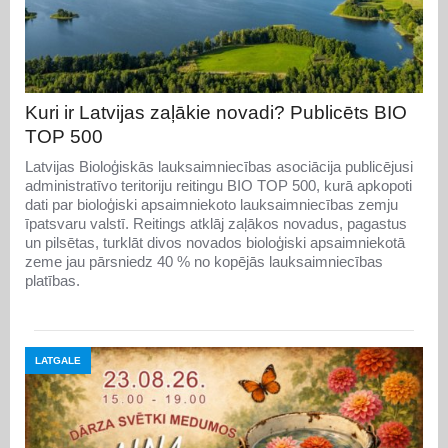
Kuri ir Latvijas zaļākie novadi? Publicēts BIO
TOP 500
Latvijas Bioloģiskās lauksaimniecības asociācija publicējusi
administratīvo teritoriju reitingu BIO TOP 500, kurā apkopoti
dati par bioloģiski apsaimniekoto lauksaimniecības zemju
īpatsvaru valstī. Reitings atklāj zaļākos novadus, pagastus
un pilsētas, turklāt divos novados bioloģiski apsaimniekotā
zeme jau pārsniedz 40 % no kopējās lauksaimniecības
platības.
LATGALE