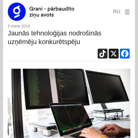
RU
5 marta 2019
Jaunās tehnoloģijas nodrošinās
uzņēmēju konkurētspēju
TikTok
X
Fac