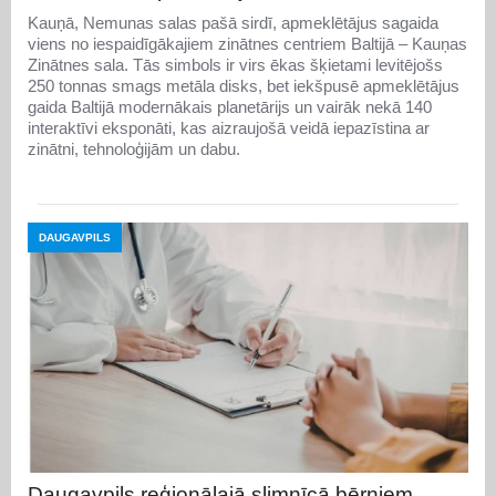
Kauņā, Nemunas salas pašā sirdī, apmeklētājus sagaida
viens no iespaidīgākajiem zinātnes centriem Baltijā – Kauņas
Zinātnes sala. Tās simbols ir virs ēkas šķietami levitējošs
250 tonnas smags metāla disks, bet iekšpusē apmeklētājus
gaida Baltijā modernākais planetārijs un vairāk nekā 140
interaktīvi eksponāti, kas aizraujošā veidā iepazīstina ar
zinātni, tehnoloģijām un dabu.
DAUGAVPILS
Daugavpils reģionālajā slimnīcā bērniem