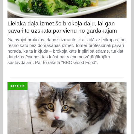
Lielākā daļa izmet šo brokoļa daļu, lai gan
pavāri to uzskata par vienu no gardākajām
Gatavojot brokoļus, daudzi izmanto tikai zaļās ziedkopas, bet
resno kātu bez domāšanas izmet. Tomēr profesionāli pavāri
norāda, ka tā ir kļūda – brokoļa kāts ir pilnībā ēdams, turklāt
daudzos ēdienos tas kļūst par vienu no vērtīgākajām
sastāvdaļām. Par to raksta “BBC Good Food”.
PASAULĒ