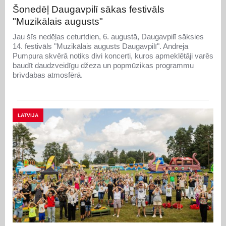
Šonedēļ Daugavpilī sākas festivāls
"Muzikālais augusts"
Jau šīs nedēļas ceturtdien, 6. augustā, Daugavpilī sāksies
14. festivāls "Muzikālais augusts Daugavpilī". Andreja
Pumpura skvērā notiks divi koncerti, kuros apmeklētāji varēs
baudīt daudzveidīgu džeza un popmūzikas programmu
brīvdabas atmosfērā.
LATVIJA