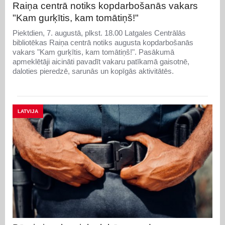
Raiņa centrā notiks kopdarbošanās vakars
"Kam gurķītis, kam tomātiņš!"
Piektdien, 7. augustā, plkst. 18.00 Latgales Centrālās
bibliotēkas Raiņa centrā notiks augusta kopdarbošanās
vakars "Kam gurķītis, kam tomātiņš!". Pasākumā
apmeklētāji aicināti pavadīt vakaru patīkamā gaisotnē,
daloties pieredzē, sarunās un kopīgās aktivitātēs.
LATVIJA