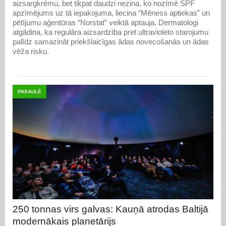
aizsargkrēmu, bet tikpat daudzi nezina, ko nozīmē SPF
apzīmējums uz tā iepakojuma, liecina “Mēness aptiekas” un
pētījumu aģentūras “Norstat” veiktā aptauja. Dermatologi
atgādina, ka regulāra aizsardzība pret ultravioleto starojumu
palīdz samazināt priekšlaicīgas ādas novecošanās un ādas
vēža risku.
PASAULĒ
250 tonnas virs galvas: Kauņā atrodas Baltijā
modernākais planetārijs