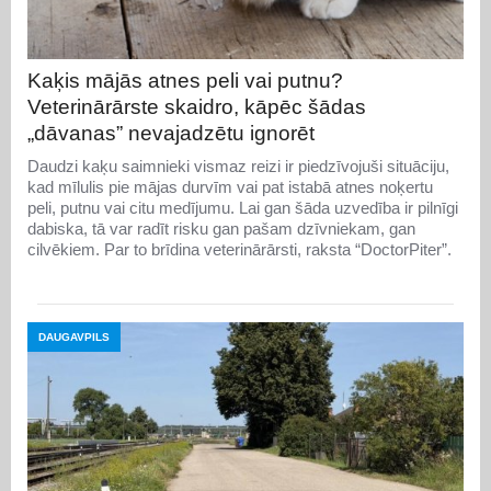
Kaķis mājās atnes peli vai putnu?
Veterinārārste skaidro, kāpēc šādas
„dāvanas” nevajadzētu ignorēt
Daudzi kaķu saimnieki vismaz reizi ir piedzīvojuši situāciju,
kad mīlulis pie mājas durvīm vai pat istabā atnes noķertu
peli, putnu vai citu medījumu. Lai gan šāda uzvedība ir pilnīgi
dabiska, tā var radīt risku gan pašam dzīvniekam, gan
cilvēkiem. Par to brīdina veterinārārsti, raksta “DoctorPiter”.
DAUGAVPILS