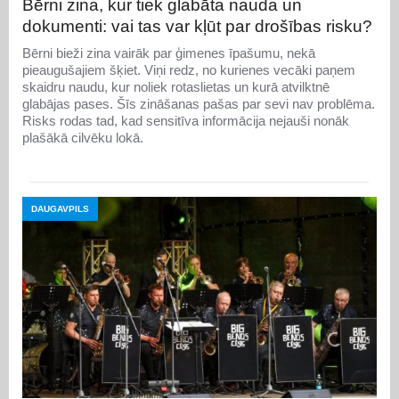
Bērni zina, kur tiek glabāta nauda un
dokumenti: vai tas var kļūt par drošības risku?
Bērni bieži zina vairāk par ģimenes īpašumu, nekā
pieaugušajiem šķiet. Viņi redz, no kurienes vecāki paņem
skaidru naudu, kur noliek rotaslietas un kurā atvilktnē
glabājas pases. Šīs zināšanas pašas par sevi nav problēma.
Risks rodas tad, kad sensitīva informācija nejauši nonāk
plašākā cilvēku lokā.
DAUGAVPILS