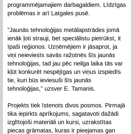
programmējamajiem darbagaldiem. Līdzīgas
problēmas ir arī Latgales pusē.
"Jaunās tehnoloģijas metālapstrādes jomā
ienāk ļoti strauji, bet speciālistu pietrūkst, it
īpaši reģionos. Uzņēmējiem ir jāsaprot, ja
viņi neieviesīs savās ražotnēs šīs jaunās
tehnoloģijas, tad jau pēc neilga laika tās var
kļūt konkurēt nespējīgas un viņus izspiedīs
tie, kuri būs ieviesuši šīs jaunās
tehnoloģijas," uzsver E. Tamanis.
Projekts tiek īstenots divos posmos. Pirmajā
tika iepirkts aprīkojums, sagatavoti dažādi
izglītojoši materiāli un kursi, uzrakstītas
piecas grāmatas, kuras ir pieejamas gan