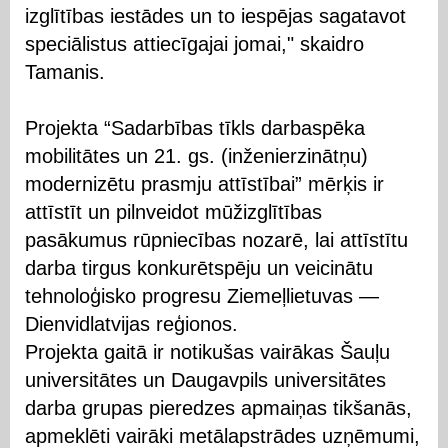
izglītības iestādes un to iespējas sagatavot
speciālistus attiecīgajai jomai," skaidro
Tamanis.
Projekta “Sadarbības tīkls darbaspēka
mobilitātes un 21. gs. (inženierzinātņu)
modernizētu prasmju attīstībai” mērķis ir
attīstīt un pilnveidot mūžizglītības
pasākumus rūpniecības nozarē, lai attīstītu
darba tirgus konkurētspēju un veicinātu
tehnoloģisko progresu Ziemeļlietuvas —
Dienvidlatvijas reģionos.
Projekta gaitā ir notikušas vairākas Šauļu
universitātes un Daugavpils universitātes
darba grupas pieredzes apmaiņas tikšanās,
apmeklēti vairāki metālapstrādes uzņēmumi,