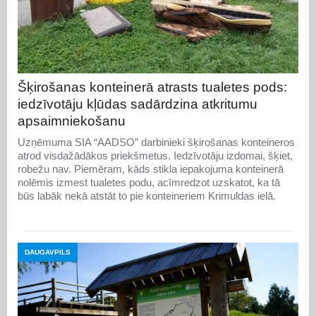
Šķirošanas konteinerā atrasts tualetes pods:
iedzīvotāju kļūdas sadārdzina atkritumu
apsaimniekošanu
Uzņēmuma SIA “AADSO” darbinieki šķirošanas konteineros
atrod visdažādākos priekšmetus. Iedzīvotāju izdomai, šķiet,
robežu nav. Piemēram, kāds stikla iepakojuma konteinerā
nolēmis izmest tualetes podu, acīmredzot uzskatot, ka tā
būs labāk nekā atstāt to pie konteineriem Krimuldas ielā.
DAUGAVPILS