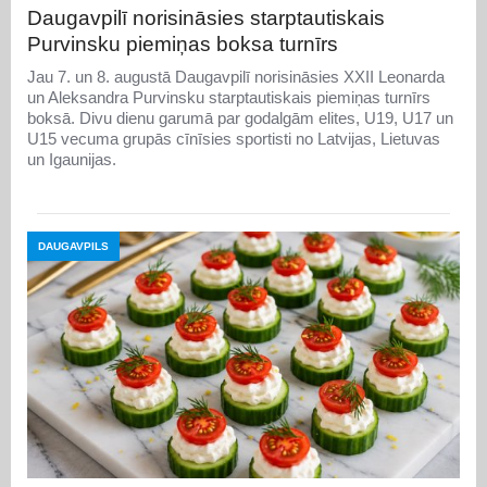
Daugavpilī norisināsies starptautiskais
Purvinsku piemiņas boksa turnīrs
Jau 7. un 8. augustā Daugavpilī norisināsies XXII Leonarda
un Aleksandra Purvinsku starptautiskais piemiņas turnīrs
boksā. Divu dienu garumā par godalgām elites, U19, U17 un
U15 vecuma grupās cīnīsies sportisti no Latvijas, Lietuvas
un Igaunijas.
DAUGAVPILS