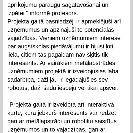
aprīkojumu paraugu sagatavošanai un
izpētei " informē profesors.
Projekta gaitā pasniedzēji ir apmeklējuši arī
uzņēmumus un apzinājuši to potenciālās
vajadzības. Vieniem uzņēmumiem interese
par augstskolas piedāvājumu ir bijusi ļoti
liela, citiem tas pagaidām nav šķitis tik
interesants. Ar vairākiem metālapstrādes
uzņēmumiem projektā ir izveidojusies laba
sadarbība, daži jau ir iegādājušies sev
robotus, daži šādu iespēju vēl tikai apsver.
"Projekta gaitā ir izveidota arī interaktīvā
karte, kurā jebkurš interesents var redzēt
gan ar metālapstrādi un robotiku saistītus
uzņēmumos un to vajadzības, gan ari