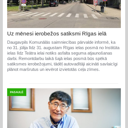
Uz mēnesi ierobežos satiksmi Rīgas ielā
Daugavpils Komunālās saimniecības pārvalde informē, ka
no 31. jūlija līdz 31. augustam Rīgas ielas posmā no Institūta
ielas līdz Teātra ielai notiks asfalta seguma atjaunošanas
darbi. Remontdarbu laikā šajā ielas posmā būs spēkā
satiksmes ierobežojumi, tādēļ autovadītāji aicināti savlaicīgi
plānot maršrutus un ievērot izvietotās ceļa zīmes.
PASAULĒ