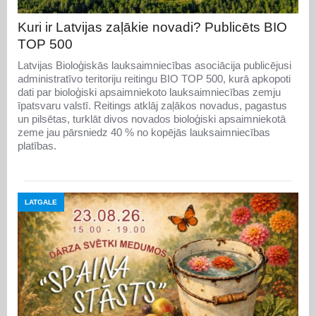
Kuri ir Latvijas zaļākie novadi? Publicēts BIO
TOP 500
Latvijas Bioloģiskās lauksaimniecības asociācija publicējusi
administratīvo teritoriju reitingu BIO TOP 500, kurā apkopoti
dati par bioloģiski apsaimniekoto lauksaimniecības zemju
īpatsvaru valstī. Reitings atklāj zaļākos novadus, pagastus
un pilsētas, turklāt divos novados bioloģiski apsaimniekotā
zeme jau pārsniedz 40 % no kopējās lauksaimniecības
platības.
LATGALE