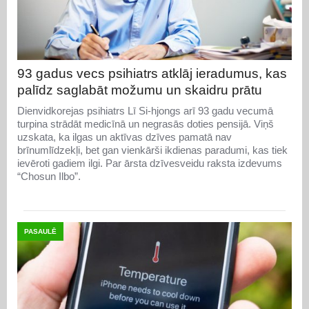
93 gadus vecs psihiatrs atklāj ieradumus, kas
palīdz saglabāt možumu un skaidru prātu
Dienvidkorejas psihiatrs Lī Si-hjongs arī 93 gadu vecumā
turpina strādāt medicīnā un negrasās doties pensijā. Viņš
uzskata, ka ilgas un aktīvas dzīves pamatā nav
brīnumlīdzekļi, bet gan vienkārši ikdienas paradumi, kas tiek
ievēroti gadiem ilgi. Par ārsta dzīvesveidu raksta izdevums
“Chosun Ilbo”.
PASAULĒ