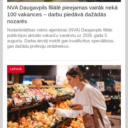
NVA Daugavpils filiālē pieejamas vairāk nekā
100 vakances – darbu piedāvā dažādās
nozarēs
Nodarbinātības valsts aģentūras (NVA) Daugavpils filiāle
publicējusi aktuālo vakanču sarakstu uz 2026. gada 3.
augustu. Darba devēji meklē gan kvalificētus speciālistus,
gan dažādu profesiju strādniekus.
LATVIJA