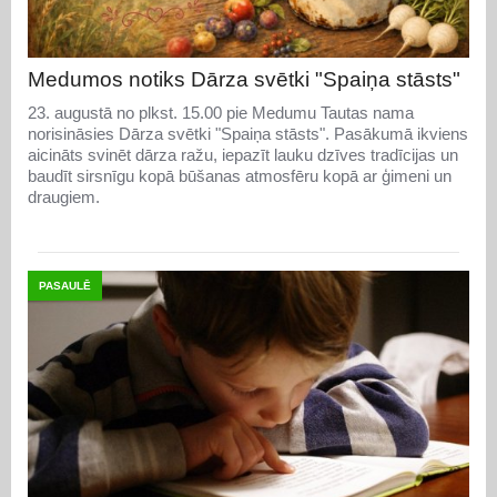
Medumos notiks Dārza svētki "Spaiņa stāsts"
23. augustā no plkst. 15.00 pie Medumu Tautas nama
norisināsies Dārza svētki "Spaiņa stāsts". Pasākumā ikviens
aicināts svinēt dārza ražu, iepazīt lauku dzīves tradīcijas un
baudīt sirsnīgu kopā būšanas atmosfēru kopā ar ģimeni un
draugiem.
PASAULĒ