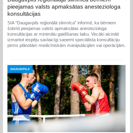
pieejamas valsts apmaksātas anesteziologa
konsultācijas
SIA “Daugavpils reģionālā slimnīca” informē, ka bērniem
šobrīd pieejamas valsts apmaksātas anesteziologa
konsultācijas ar minimālu gaidīšanas laiku. Vecāki aicināti
izmantot iespēju savlaicīgi saņemt speciālista konsultāciju
pirms plānotām medicīniskām manipulācijām vai operācijām.
DAUGAVPILS