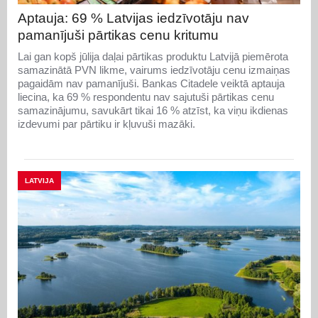
Aptauja: 69 % Latvijas iedzīvotāju nav
pamanījuši pārtikas cenu kritumu
Lai gan kopš jūlija daļai pārtikas produktu Latvijā piemērota
samazinātā PVN likme, vairums iedzīvotāju cenu izmaiņas
pagaidām nav pamanījuši. Bankas Citadele veiktā aptauja
liecina, ka 69 % respondentu nav sajutuši pārtikas cenu
samazinājumu, savukārt tikai 16 % atzīst, ka viņu ikdienas
izdevumi par pārtiku ir kļuvuši mazāki.
LATVIJA