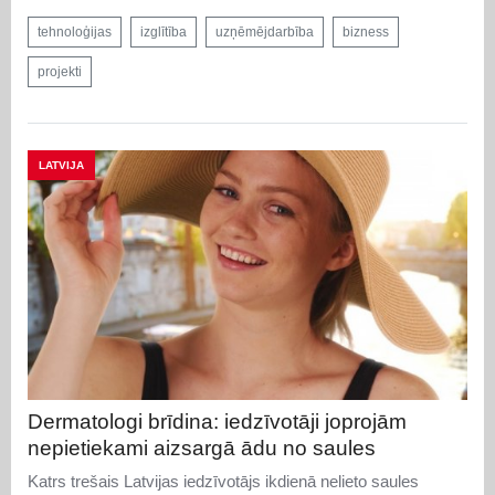
tehnoloģijas
izglītība
uzņēmējdarbība
bizness
projekti
LATVIJA
Dermatologi brīdina: iedzīvotāji joprojām
nepietiekami aizsargā ādu no saules
Katrs trešais Latvijas iedzīvotājs ikdienā nelieto saules