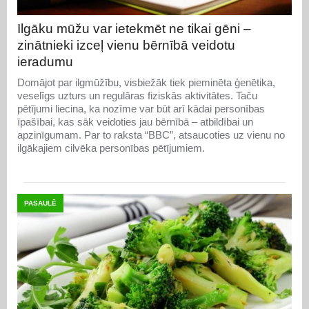
Ilgāku mūžu var ietekmēt ne tikai gēni –
zinātnieki izceļ vienu bērnībā veidotu
ieradumu
Domājot par ilgmūžību, visbiežāk tiek pieminēta ģenētika,
veselīgs uzturs un regulāras fiziskās aktivitātes. Taču
pētījumi liecina, ka nozīme var būt arī kādai personības
īpašībai, kas sāk veidoties jau bērnībā – atbildībai un
apzinīgumam. Par to raksta “BBC”, atsaucoties uz vienu no
ilgākajiem cilvēka personības pētījumiem.
PASAULĒ