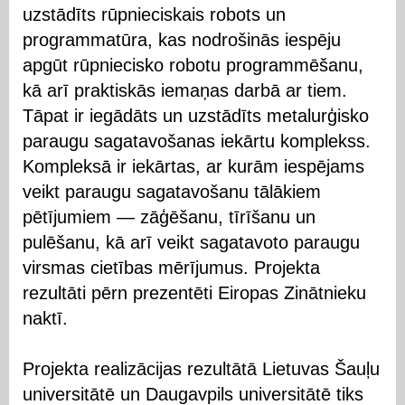
uzstādīts rūpnieciskais robots un
programmatūra, kas nodrošinās iespēju
apgūt rūpniecisko robotu programmēšanu,
kā arī praktiskās iemaņas darbā ar tiem.
Tāpat ir iegādāts un uzstādīts metalurģisko
paraugu sagatavošanas iekārtu komplekss.
Kompleksā ir iekārtas, ar kurām iespējams
veikt paraugu sagatavošanu tālākiem
pētījumiem — zāģēšanu, tīrīšanu un
pulēšanu, kā arī veikt sagatavoto paraugu
virsmas cietības mērījumus. Projekta
rezultāti pērn prezentēti Eiropas Zinātnieku
naktī.
Projekta realizācijas rezultātā Lietuvas Šauļu
universitātē un Daugavpils universitātē tiks