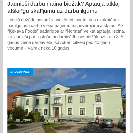
Jaunieši darbu maina biežāk? Aptauja atklāj
atšķirīgu skatījumu uz darba ilgumu
Latvijā dažādu paaudžu priekšstati par to, kas uzskatāms
par ilgstošu darbu vienā uzņēmumā, ievērojami atšķiras. AS
“Ķekava Foods” sadarbībā ar “Norstat” veiktā aptauja liecina,
ka jaunieši par ilgstošu nodarbinātību visbiežāk uzskata 3–5
gadus vienā darbavietā, savukārt cilvēki pēc 40 gadu
vecuma – vairāk nekā 10 gadus.
DAUGAVPILS