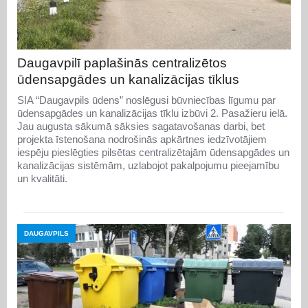
Daugavpilī paplašinās centralizētos
ūdensapgādes un kanalizācijas tīklus
SIA “Daugavpils ūdens” noslēgusi būvniecības līgumu par
ūdensapgādes un kanalizācijas tīklu izbūvi 2. Pasažieru ielā.
Jau augusta sākumā sāksies sagatavošanas darbi, bet
projekta īstenošana nodrošinās apkārtnes iedzīvotājiem
iespēju pieslēgties pilsētas centralizētajām ūdensapgādes un
kanalizācijas sistēmām, uzlabojot pakalpojumu pieejamību
un kvalitāti.
DAUGAVPILS