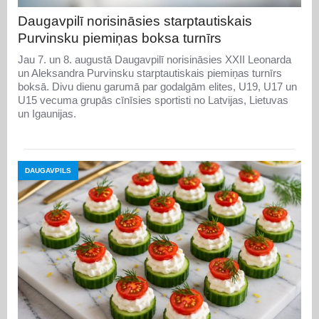
Daugavpilī norisināsies starptautiskais
Purvinsku piemiņas boksa turnīrs
Jau 7. un 8. augustā Daugavpilī norisināsies XXII Leonarda
un Aleksandra Purvinsku starptautiskais piemiņas turnīrs
boksā. Divu dienu garumā par godalgām elites, U19, U17 un
U15 vecuma grupās cīnīsies sportisti no Latvijas, Lietuvas
un Igaunijas.
DAUGAVPILS