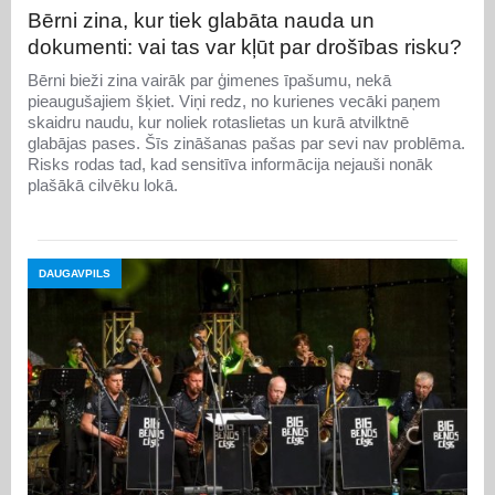
Bērni zina, kur tiek glabāta nauda un
dokumenti: vai tas var kļūt par drošības risku?
Bērni bieži zina vairāk par ģimenes īpašumu, nekā
pieaugušajiem šķiet. Viņi redz, no kurienes vecāki paņem
skaidru naudu, kur noliek rotaslietas un kurā atvilktnē
glabājas pases. Šīs zināšanas pašas par sevi nav problēma.
Risks rodas tad, kad sensitīva informācija nejauši nonāk
plašākā cilvēku lokā.
DAUGAVPILS