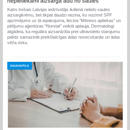
nepietiekami aizsargā ādu no saules
Katrs trešais Latvijas iedzīvotājs ikdienā nelieto saules
aizsargkrēmu, bet tikpat daudzi nezina, ko nozīmē SPF
apzīmējums uz tā iepakojuma, liecina “Mēness aptiekas” un
pētījumu aģentūras “Norstat” veiktā aptauja. Dermatologi
atgādina, ka regulāra aizsardzība pret ultravioleto starojumu
palīdz samazināt priekšlaicīgas ādas novecošanās un ādas
vēža risku.
DAUGAVPILS