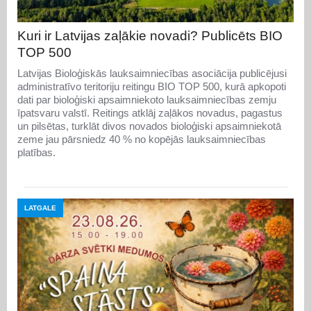
Kuri ir Latvijas zaļākie novadi? Publicēts BIO
TOP 500
Latvijas Bioloģiskās lauksaimniecības asociācija publicējusi
administratīvo teritoriju reitingu BIO TOP 500, kurā apkopoti
dati par bioloģiski apsaimniekoto lauksaimniecības zemju
īpatsvaru valstī. Reitings atklāj zaļākos novadus, pagastus
un pilsētas, turklāt divos novados bioloģiski apsaimniekotā
zeme jau pārsniedz 40 % no kopējās lauksaimniecības
platības.
LATGALE