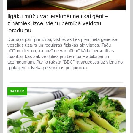
Ilgāku mūžu var ietekmēt ne tikai gēni –
zinātnieki izceļ vienu bērnībā veidotu
ieradumu
Domājot par ilgmūžību, visbiežāk tiek pieminēta ģenētika,
veselīgs uzturs un regulāras fiziskās aktivitātes. Taču
pētījumi liecina, ka nozīme var būt arī kādai personības
īpašībai, kas sāk veidoties jau bērnībā – atbildībai un
apzinīgumam. Par to raksta “BBC”, atsaucoties uz vienu no
ilgākajiem cilvēka personības pētījumiem.
PASAULĒ