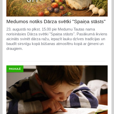
Medumos notiks Dārza svētki "Spaiņa stāsts"
23. augustā no plkst. 15.00 pie Medumu Tautas nama
norisināsies Dārza svētki "Spaiņa stāsts". Pasākumā ikviens
aicināts svinēt dārza ražu, iepazīt lauku dzīves tradīcijas un
baudīt sirsnīgu kopā būšanas atmosfēru kopā ar ģimeni un
draugiem.
PASAULĒ