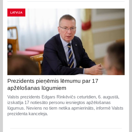
LATVIJA
Prezidents pieņēmis lēmumu par 17
apžēlošanas lūgumiem
Valsts prezidents Edgars Rinkēvičs ceturtdien, 6. augustā,
izskatīja 17 notiesāto personu iesniegtos apžēlošanas
lūgumus. Neviens no tiem netika apmierināts, informē Valsts
prezidenta kanceleja.