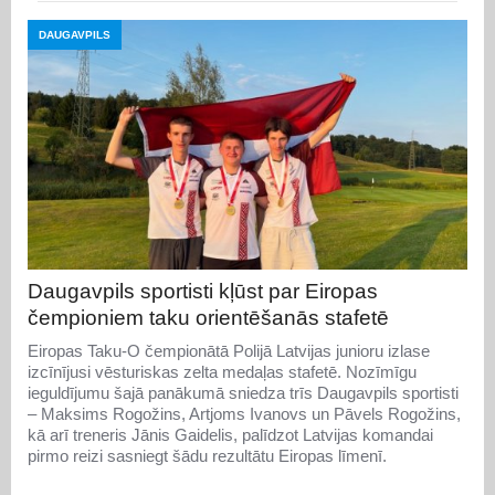
DAUGAVPILS
Daugavpils sportisti kļūst par Eiropas
čempioniem taku orientēšanās stafetē
Eiropas Taku-O čempionātā Polijā Latvijas junioru izlase
izcīnījusi vēsturiskas zelta medaļas stafetē. Nozīmīgu
ieguldījumu šajā panākumā sniedza trīs Daugavpils sportisti
– Maksims Rogožins, Artjoms Ivanovs un Pāvels Rogožins,
kā arī treneris Jānis Gaidelis, palīdzot Latvijas komandai
pirmo reizi sasniegt šādu rezultātu Eiropas līmenī.