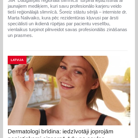
SIA “Daugavpils reģionālā slimnīca” turpina iepazīstināt ar
jaunajiem mediķiem, kuri savu profesionālo karjeru veido
tieši reģionālajā slimnīcā. Šoreiz stāstu sērijā – interniste dr.
Marta Nalivaiko, kura pēc rezidentūras kļuvusi par ārsti
speciālisti un ikdienā rūpējas par pacientu veselību,
vienlaikus turpinot pilnveidot savas profesionālās zināšanas
un prasmes.
LATVIJA
Dermatologi brīdina: iedzīvotāji joprojām