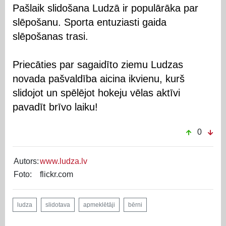
Pašlaik slidošana Ludzā ir populārāka par
slēpošanu. Sporta entuziasti gaida
slēpošanas trasi.
Priecāties par sagaidīto ziemu Ludzas
novada pašvaldība aicina ikvienu, kurš
slidojot un spēlējot hokeju vēlas aktīvi
pavadīt brīvo laiku!
0
Autors:
www.ludza.lv
Foto:
flickr.com
ludza
slidotava
apmeklētāji
bērni