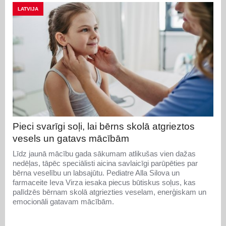
LATVIJA
Pieci svarīgi soļi, lai bērns skolā atgrieztos
vesels un gatavs mācībām
Līdz jaunā mācību gada sākumam atlikušas vien dažas
nedēļas, tāpēc speciālisti aicina savlaicīgi parūpēties par
bērna veselību un labsajūtu. Pediatre Alla Silova un
farmaceite Ieva Virza iesaka piecus būtiskus soļus, kas
palīdzēs bērnam skolā atgriezties veselam, enerģiskam un
emocionāli gatavam mācībām.