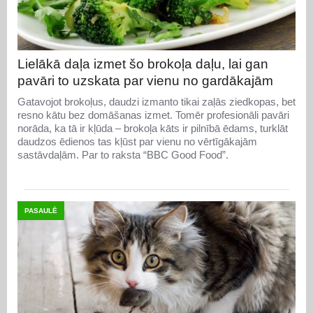
Lielākā daļa izmet šo brokoļa daļu, lai gan
pavāri to uzskata par vienu no gardākajām
Gatavojot brokoļus, daudzi izmanto tikai zaļās ziedkopas, bet
resno kātu bez domāšanas izmet. Tomēr profesionāli pavāri
norāda, ka tā ir kļūda – brokoļa kāts ir pilnībā ēdams, turklāt
daudzos ēdienos tas kļūst par vienu no vērtīgākajām
sastāvdaļām. Par to raksta “BBC Good Food”.
PASAULĒ