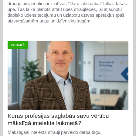
draugu pievienoties iniciatīvas "Daru labu dabai" talkai Jašas
upē. Tās laikā plānots attīrīt upes straujteces, lai atjaunotu
dabisko ūdens tecējumu un uzlabotu dzīves apstākļus īpaši
aizsargājamām augu un dzīvnieku sugām.
PASAULĒ
Kuras profesijas saglabās savu vērtību
mākslīgā intelekta laikmetā?
Mākslīgais intelekts strauji pārveido darba tirgu,