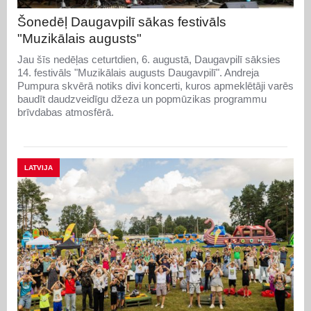
Šonedēļ Daugavpilī sākas festivāls
"Muzikālais augusts"
Jau šīs nedēļas ceturtdien, 6. augustā, Daugavpilī sāksies
14. festivāls "Muzikālais augusts Daugavpilī". Andreja
Pumpura skvērā notiks divi koncerti, kuros apmeklētāji varēs
baudīt daudzveidīgu džeza un popmūzikas programmu
brīvdabas atmosfērā.
LATVIJA