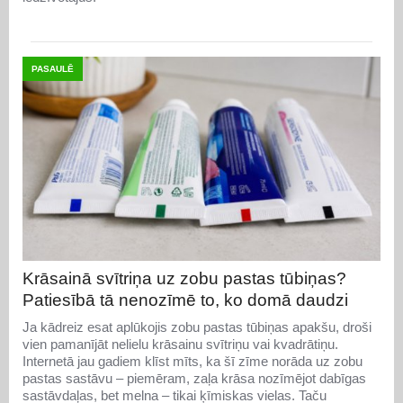
PASAULĒ
Krāsainā svītriņa uz zobu pastas tūbiņas?
Patiesībā tā nenozīmē to, ko domā daudzi
Ja kādreiz esat aplūkojis zobu pastas tūbiņas apakšu, droši
vien pamanījāt nelielu krāsainu svītriņu vai kvadrātiņu.
Internetā jau gadiem klīst mīts, ka šī zīme norāda uz zobu
pastas sastāvu – piemēram, zaļa krāsa nozīmējot dabīgas
sastāvdaļas, bet melna – tikai ķīmiskas vielas. Taču