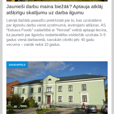
Jaunieši darbu maina biežāk? Aptauja atklāj
atšķirīgu skatījumu uz darba ilgumu
Latvijā dažādu paaudžu priekšstati par to, kas uzskatāms
par ilgstošu darbu vienā uzņēmumā, ievērojami atšķiras. AS
“Ķekava Foods” sadarbībā ar “Norstat” veiktā aptauja liecina,
ka jaunieši par ilgstošu nodarbinātību visbiežāk uzskata 3–5
gadus vienā darbavietā, savukārt cilvēki pēc 40 gadu
vecuma – vairāk nekā 10 gadus.
DAUGAVPILS