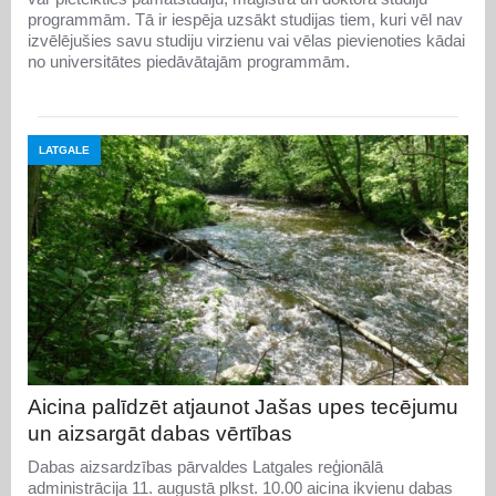
programmām. Tā ir iespēja uzsākt studijas tiem, kuri vēl nav
izvēlējušies savu studiju virzienu vai vēlas pievienoties kādai
no universitātes piedāvātajām programmām.
LATGALE
Aicina palīdzēt atjaunot Jašas upes tecējumu
un aizsargāt dabas vērtības
Dabas aizsardzības pārvaldes Latgales reģionālā
administrācija 11. augustā plkst. 10.00 aicina ikvienu dabas