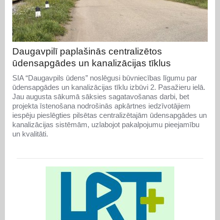
Daugavpilī paplašinās centralizētos
ūdensapgādes un kanalizācijas tīklus
SIA “Daugavpils ūdens” noslēgusi būvniecības līgumu par
ūdensapgādes un kanalizācijas tīklu izbūvi 2. Pasažieru ielā.
Jau augusta sākumā sāksies sagatavošanas darbi, bet
projekta īstenošana nodrošinās apkārtnes iedzīvotājiem
iespēju pieslēgties pilsētas centralizētajām ūdensapgādes un
kanalizācijas sistēmām, uzlabojot pakalpojumu pieejamību
un kvalitāti.