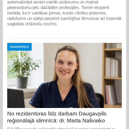
automatizējot arvien vairāk uzdevumu un mainot
pieprasījumu pēc dažādām profesijām. Tomēr eksperti
norāda, ka ir vairākas jomas, kurās cilvēku prasmes,
radošums un spēja pieņemt sarežģītus lēmumus arī turpmāk
saglabās izšķirošu nozīmi.
DAUGAVPILS
No rezidentūras līdz darbam Daugavpils
reģionālajā slimnīcā: dr. Marta Nalivaiko