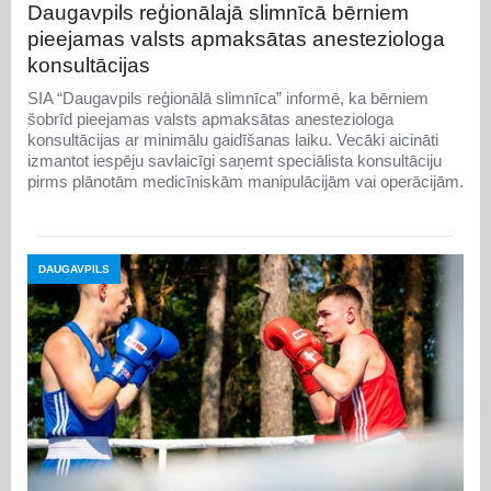
Daugavpils reģionālajā slimnīcā bērniem
pieejamas valsts apmaksātas anesteziologa
konsultācijas
SIA “Daugavpils reģionālā slimnīca” informē, ka bērniem
šobrīd pieejamas valsts apmaksātas anesteziologa
konsultācijas ar minimālu gaidīšanas laiku. Vecāki aicināti
izmantot iespēju savlaicīgi saņemt speciālista konsultāciju
pirms plānotām medicīniskām manipulācijām vai operācijām.
DAUGAVPILS