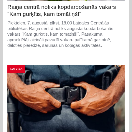
Raiņa centrā notiks kopdarbošanās vakars
"Kam gurķītis, kam tomātiņš!"
Piektdien, 7. augustā, plkst. 18.00 Latgales Centrālās
bibliotēkas Raiņa centrā notiks augusta kopdarbošanās
vakars "Kam gurķītis, kam tomātiņš!". Pasākumā
apmeklētāji aicināti pavadīt vakaru patīkamā gaisotnē,
daloties pieredzē, sarunās un kopīgās aktivitātēs.
LATVIJA