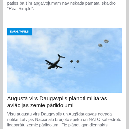
patiesībā šim apgalvojumam nav nekāda pamata, skaidro
“Real Simple”.
DAUGAVPILS
Augustā virs Daugavpils plānoti militārās
aviācijas zemie pārlidojumi
Visu augustu virs Daugavpils un Augšdaugavas novada
notiks Latvijas Nacionālo bruņoto spēku un NATO sabiedroto
lidaparātu zemie pārlidojumi. Tie plānoti gan diennakts