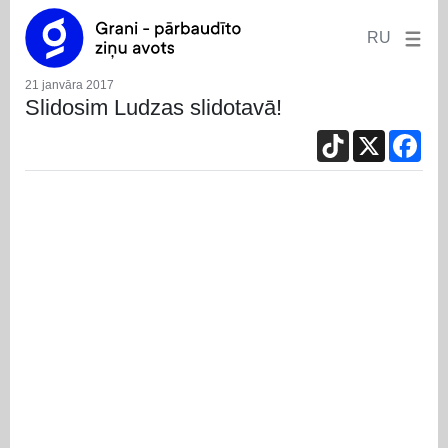
RU
21 janvāra 2017
Slidosim Ludzas slidotavā!
TikTok
X
Fac