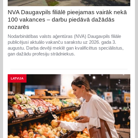
NVA Daugavpils filiālē pieejamas vairāk nekā
100 vakances – darbu piedāvā dažādās
nozarēs
Nodarbinātības valsts aģentūras (NVA) Daugavpils filiāle
publicējusi aktuālo vakanču sarakstu uz 2026. gada 3.
augustu. Darba devēji meklē gan kvalificētus speciālistus,
gan dažādu profesiju strādniekus.
LATVIJA