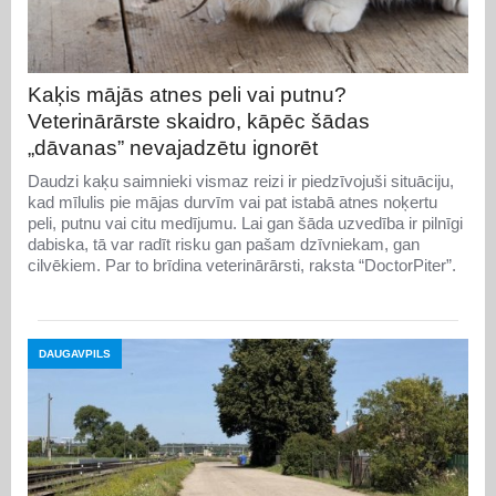
Kaķis mājās atnes peli vai putnu?
Veterinārārste skaidro, kāpēc šādas
„dāvanas” nevajadzētu ignorēt
Daudzi kaķu saimnieki vismaz reizi ir piedzīvojuši situāciju,
kad mīlulis pie mājas durvīm vai pat istabā atnes noķertu
peli, putnu vai citu medījumu. Lai gan šāda uzvedība ir pilnīgi
dabiska, tā var radīt risku gan pašam dzīvniekam, gan
cilvēkiem. Par to brīdina veterinārārsti, raksta “DoctorPiter”.
DAUGAVPILS