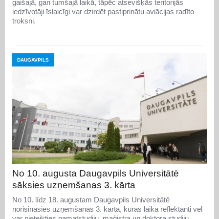
gaišajā, gan tumšajā laikā, tāpēc atsevišķās teritorijās
iedzīvotāji īslaicīgi var dzirdēt pastiprinātu aviācijas radīto
troksni.
DAUGAVPILS
No 10. augusta Daugavpils Universitātē
sāksies uzņemšanas 3. kārta
No 10. līdz 18. augustam Daugavpils Universitātē
norisināsies uzņemšanas 3. kārta, kuras laikā reflektanti vēl
var pieteikties pamatstudiju, maģistra un doktora studiju