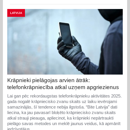
LATVIJA
Krāpnieki pielāgojas arvien ātrāk:
telefonkrāpniecība atkal uzņem apgriezienus
Lai gan pēc rekordaugstas telefonkrāpnieku aktivitātes 2025.
gada nogalē krāpniecisko zvanu skaits uz laiku ievērojami
samazinājās, šī tendence nebija ilgstoša. “Bite Latvija” dati
liecina, ka jau pavasarī bloķēto krāpniecisko zvanu skaits
atkal strauji pieauga, apliecinot, ka krāpnieki nepārtraukti
pielāgo savas metodes un meklē jaunus veidus, kā apmānīt
iedzīvotājus.