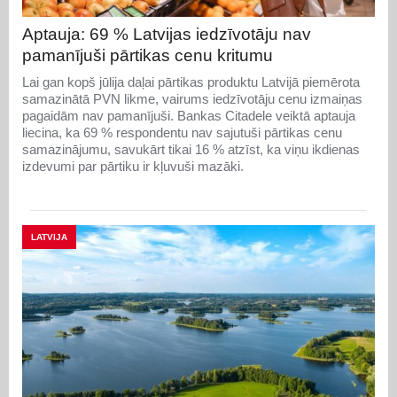
Aptauja: 69 % Latvijas iedzīvotāju nav
pamanījuši pārtikas cenu kritumu
Lai gan kopš jūlija daļai pārtikas produktu Latvijā piemērota
samazinātā PVN likme, vairums iedzīvotāju cenu izmaiņas
pagaidām nav pamanījuši. Bankas Citadele veiktā aptauja
liecina, ka 69 % respondentu nav sajutuši pārtikas cenu
samazinājumu, savukārt tikai 16 % atzīst, ka viņu ikdienas
izdevumi par pārtiku ir kļuvuši mazāki.
LATVIJA