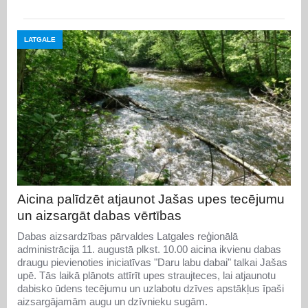
LATGALE
Aicina palīdzēt atjaunot Jašas upes tecējumu
un aizsargāt dabas vērtības
Dabas aizsardzības pārvaldes Latgales reģionālā
administrācija 11. augustā plkst. 10.00 aicina ikvienu dabas
draugu pievienoties iniciatīvas "Daru labu dabai" talkai Jašas
upē. Tās laikā plānots attīrīt upes straujteces, lai atjaunotu
dabisko ūdens tecējumu un uzlabotu dzīves apstākļus īpaši
aizsargājamām augu un dzīvnieku sugām.