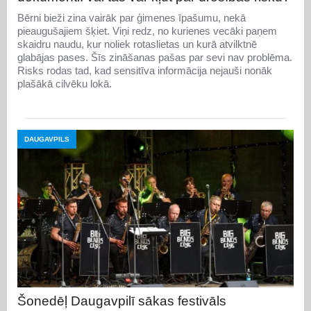
Bērni bieži zina vairāk par ģimenes īpašumu, nekā
pieaugušajiem šķiet. Viņi redz, no kurienes vecāki paņem
skaidru naudu, kur noliek rotaslietas un kurā atvilktnē
glabājas pases. Šīs zināšanas pašas par sevi nav problēma.
Risks rodas tad, kad sensitīva informācija nejauši nonāk
plašākā cilvēku lokā.
DAUGAVPILS
Šonedēļ Daugavpilī sākas festivāls