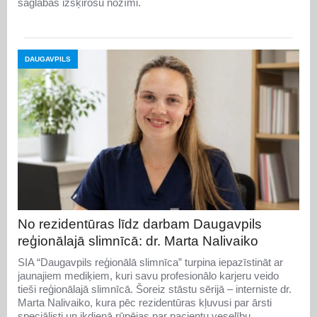
saglabās izšķirošu nozīmi.
DAUGAVPILS
No rezidentūras līdz darbam Daugavpils
reģionālajā slimnīcā: dr. Marta Nalivaiko
SIA “Daugavpils reģionālā slimnīca” turpina iepazīstināt ar
jaunajiem mediķiem, kuri savu profesionālo karjeru veido
tieši reģionālajā slimnīcā. Šoreiz stāstu sērijā – interniste dr.
Marta Nalivaiko, kura pēc rezidentūras kļuvusi par ārsti
speciālisti un ikdienā rūpējas par pacientu veselību,