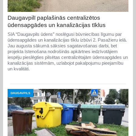
Daugavpilī paplašinās centralizētos
ūdensapgādes un kanalizācijas tīklus
SIA “Daugavpils ūdens” noslēgusi būvniecības līgumu par
ūdensapgādes un kanalizācijas tīklu izbūvi 2. Pasažieru ielā.
Jau augusta sākumā sāksies sagatavošanas darbi, bet
projekta īstenošana nodrošinās apkārtnes iedzīvotājiem
iespēju pieslēgties pilsētas centralizētajām ūdensapgādes un
kanalizācijas sistēmām, uzlabojot pakalpojumu pieejamību
un kvalitāti.
DAUGAVPILS