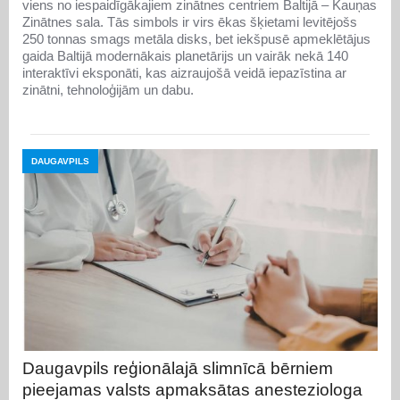
viens no iespaidīgākajiem zinātnes centriem Baltijā – Kauņas
Zinātnes sala. Tās simbols ir virs ēkas šķietami levitējošs
250 tonnas smags metāla disks, bet iekšpusē apmeklētājus
gaida Baltijā modernākais planetārijs un vairāk nekā 140
interaktīvi eksponāti, kas aizraujošā veidā iepazīstina ar
zinātni, tehnoloģijām un dabu.
DAUGAVPILS
Daugavpils reģionālajā slimnīcā bērniem
pieejamas valsts apmaksātas anesteziologa