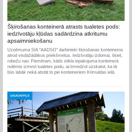
Šķirošanas konteinerā atrasts tualetes pods:
iedzīvotāju kļūdas sadārdzina atkritumu
apsaimniekošanu
Uzņēmuma SIA “AADSO” darbinieki šķirošanas konteineros
atrod visdažādākos priekšmetus. Iedzīvotāju izdomai, šķiet,
robežu nav. Piemēram, kāds stikla iepakojuma konteinerā
nolēmis izmest tualetes podu, acīmredzot uzskatot, ka tā
būs labāk nekā atstāt to pie konteineriem Krimuldas ielā.
DAUGAVPILS