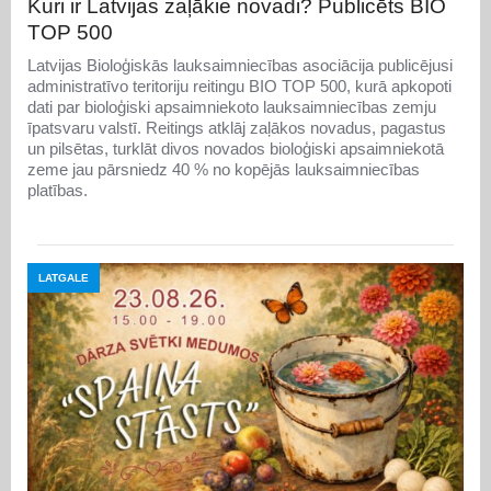
Kuri ir Latvijas zaļākie novadi? Publicēts BIO
TOP 500
Latvijas Bioloģiskās lauksaimniecības asociācija publicējusi
administratīvo teritoriju reitingu BIO TOP 500, kurā apkopoti
dati par bioloģiski apsaimniekoto lauksaimniecības zemju
īpatsvaru valstī. Reitings atklāj zaļākos novadus, pagastus
un pilsētas, turklāt divos novados bioloģiski apsaimniekotā
zeme jau pārsniedz 40 % no kopējās lauksaimniecības
platības.
LATGALE