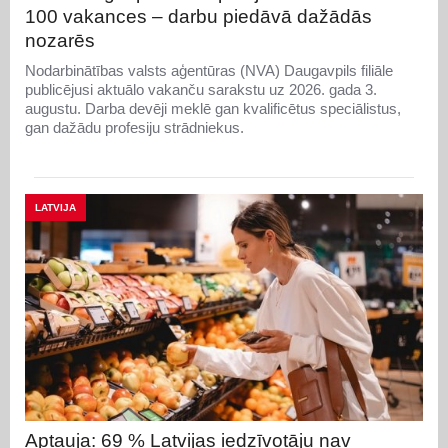
100 vakances – darbu piedāvā dažādās
nozarēs
Nodarbinātības valsts aģentūras (NVA) Daugavpils filiāle
publicējusi aktuālo vakanču sarakstu uz 2026. gada 3.
augustu. Darba devēji meklē gan kvalificētus speciālistus,
gan dažādu profesiju strādniekus.
LATVIJA
Aptauja: 69 % Latvijas iedzīvotāju nav