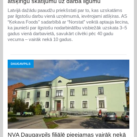
atšķirīgu skatījumu uz darba ilgumu
Latvijā dažādu paaudžu priekšstati par to, kas uzskatāms
par ilgstošu darbu vienā uzņēmumā, ievērojami atšķiras. AS
“Ķekava Foods” sadarbībā ar “Norstat” veiktā aptauja liecina,
ka jaunieši par ilgstošu nodarbinātību visbiežāk uzskata 3–5
gadus vienā darbavietā, savukārt cilvēki pēc 40 gadu
vecuma – vairāk nekā 10 gadus.
DAUGAVPILS
NVA Daugavpils filiālē pieejamas vairāk nekā