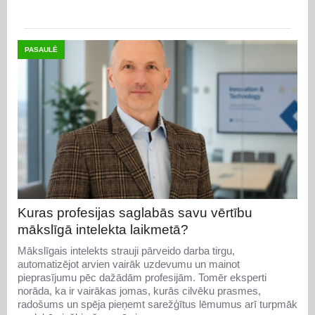
PASAULĒ
Kuras profesijas saglabās savu vērtību
mākslīgā intelekta laikmetā?
Mākslīgais intelekts strauji pārveido darba tirgu,
automatizējot arvien vairāk uzdevumu un mainot
pieprasījumu pēc dažādām profesijām. Tomēr eksperti
norāda, ka ir vairākas jomas, kurās cilvēku prasmes,
radošums un spēja pieņemt sarežģītus lēmumus arī turpmāk