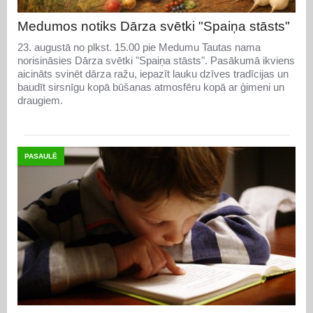
Medumos notiks Dārza svētki "Spaiņa stāsts"
23. augustā no plkst. 15.00 pie Medumu Tautas nama
norisināsies Dārza svētki "Spaiņa stāsts". Pasākumā ikviens
aicināts svinēt dārza ražu, iepazīt lauku dzīves tradīcijas un
baudīt sirsnīgu kopā būšanas atmosfēru kopā ar ģimeni un
draugiem.
PASAULĒ