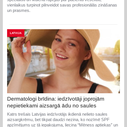
vienlaikus turpinot pilnveidot savas profesionālās zināšanas
un prasmes.
LATVIJA
Dermatologi brīdina: iedzīvotāji joprojām
nepietiekami aizsargā ādu no saules
Katrs trešais Latvijas iedzīvotājs ikdienā nelieto saules
aizsargkrēmu, bet tikpat daudzi nezina, ko nozīmē SPF
apzīmējums uz tā iepakojuma, liecina “Mēness aptiekas” un