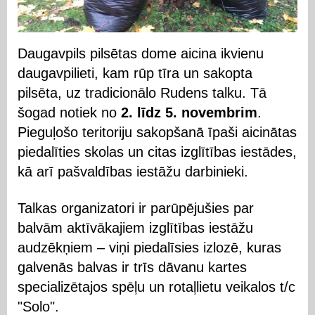
Daugavpils pilsētas dome aicina ikvienu
daugavpilieti, kam rūp tīra un sakopta
pilsēta, uz tradicionālo Rudens talku. Tā
šogad notiek no
2. līdz 5. novembrim
.
Pieguļošo teritoriju sakopšanā īpaši aicinātas
piedalīties skolas un citas izglītības iestādes,
kā arī pašvaldības iestāžu darbinieki.
Talkas organizatori ir parūpējušies par
balvām aktīvākajiem izglītības iestāžu
audzēkņiem – viņi piedalīsies izlozē, kuras
galvenās balvas ir trīs dāvanu kartes
specializētajos spēļu un rotaļlietu veikalos t/c
"Solo".