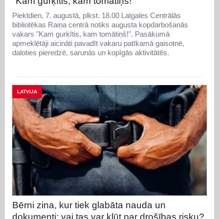
"Kam gurķītis, kam tomātiņš!"
Piektdien, 7. augustā, plkst. 18.00 Latgales Centrālās
bibliotēkas Raiņa centrā notiks augusta kopdarbošanās
vakars "Kam gurķītis, kam tomātiņš!". Pasākumā
apmeklētāji aicināti pavadīt vakaru patīkamā gaisotnē,
daloties pieredzē, sarunās un kopīgās aktivitātēs.
LATVIJA
Bērni zina, kur tiek glabāta nauda un
dokumenti: vai tas var kļūt par drošības risku?