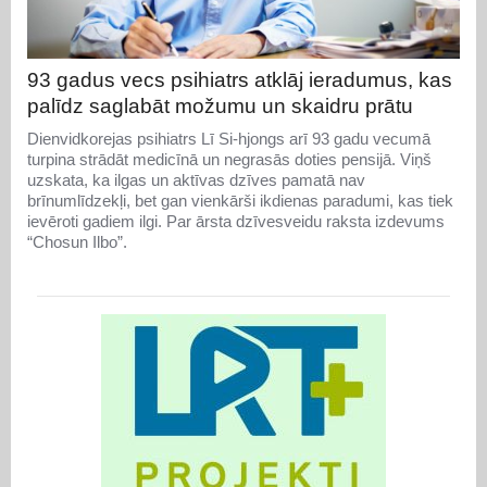
93 gadus vecs psihiatrs atklāj ieradumus, kas
palīdz saglabāt možumu un skaidru prātu
Dienvidkorejas psihiatrs Lī Si-hjongs arī 93 gadu vecumā
turpina strādāt medicīnā un negrasās doties pensijā. Viņš
uzskata, ka ilgas un aktīvas dzīves pamatā nav
brīnumlīdzekļi, bet gan vienkārši ikdienas paradumi, kas tiek
ievēroti gadiem ilgi. Par ārsta dzīvesveidu raksta izdevums
“Chosun Ilbo”.