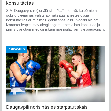
konsultācijas
SIA “Daugavpils reģionālā slimnīca” informē, ka bērniem
šobrīd pieejamas valsts apmaksātas anesteziologa
konsultācijas ar minimālu gaidīšanas laiku. Vecāki aicināti
izmantot iespēju savlaicīgi saņemt speciālista konsultāciju
pirms plānotām medicīniskām manipulācijām vai operācijām.
DAUGAVPILS
Daugavpilī norisināsies starptautiskais