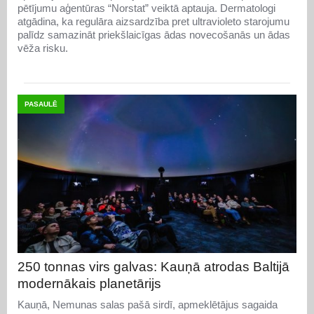
pētījumu aģentūras “Norstat” veiktā aptauja. Dermatologi
atgādina, ka regulāra aizsardzība pret ultravioleto starojumu
palīdz samazināt priekšlaicīgas ādas novecošanās un ādas
vēža risku.
PASAULĒ
250 tonnas virs galvas: Kauņā atrodas Baltijā
modernākais planetārijs
Kauņā, Nemunas salas pašā sirdī, apmeklētājus sagaida