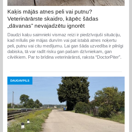
Kaķis mājās atnes peli vai putnu?
Veterinārārste skaidro, kāpēc šādas
„dāvanas” nevajadzētu ignorēt
Daudzi kaķu saimnieki vismaz reizi ir piedzīvojuši situāciju,
kad mīlulis pie mājas durvīm vai pat istabā atnes noķertu
peli, putnu vai citu medījumu. Lai gan šāda uzvedība ir pilnīgi
dabiska, tā var radīt risku gan pašam dzīvniekam, gan
cilvēkiem. Par to brīdina veterinārārsti, raksta “DoctorPiter”.
DAUGAVPILS