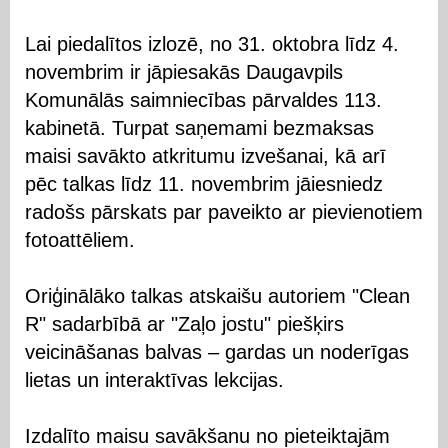
Lai piedalītos izlozē, no 31. oktobra līdz 4.
novembrim ir jāpiesakās Daugavpils
Komunālās saimniecības pārvaldes 113.
kabinetā. Turpat saņemami bezmaksas
maisi savākto atkritumu izvešanai, kā arī
pēc talkas līdz 11. novembrim jāiesniedz
radošs pārskats par paveikto ar pievienotiem
fotoattēliem.
Oriģinālāko talkas atskaišu autoriem "Clean
R" sadarbībā ar "Zaļo jostu" piešķirs
veicināšanas balvas – gardas un noderīgas
lietas un interaktīvas lekcijas.
Izdalīto maisu savākšanu no pieteiktajām