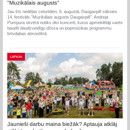
"Muzikālais augusts"
Jau šīs nedēļas ceturtdien, 6. augustā, Daugavpilī sāksies
14. festivāls "Muzikālais augusts Daugavpilī". Andreja
Pumpura skvērā notiks divi koncerti, kuros apmeklētāji varēs
baudīt daudzveidīgu džeza un popmūzikas programmu
brīvdabas atmosfērā.
LATVIJA
Jaunieši darbu maina biežāk? Aptauja atklāj