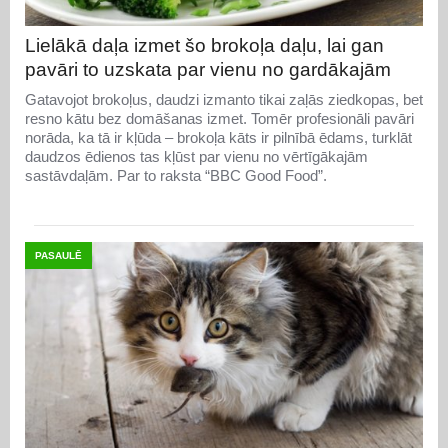
Lielākā daļa izmet šo brokoļa daļu, lai gan
pavāri to uzskata par vienu no gardākajām
Gatavojot brokoļus, daudzi izmanto tikai zaļās ziedkopas, bet
resno kātu bez domāšanas izmet. Tomēr profesionāli pavāri
norāda, ka tā ir kļūda – brokoļa kāts ir pilnībā ēdams, turklāt
daudzos ēdienos tas kļūst par vienu no vērtīgākajām
sastāvdaļām. Par to raksta “BBC Good Food”.
PASAULĒ