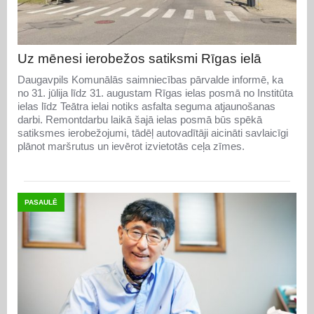
Uz mēnesi ierobežos satiksmi Rīgas ielā
Daugavpils Komunālās saimniecības pārvalde informē, ka
no 31. jūlija līdz 31. augustam Rīgas ielas posmā no Institūta
ielas līdz Teātra ielai notiks asfalta seguma atjaunošanas
darbi. Remontdarbu laikā šajā ielas posmā būs spēkā
satiksmes ierobežojumi, tādēļ autovadītāji aicināti savlaicīgi
plānot maršrutus un ievērot izvietotās ceļa zīmes.
PASAULĒ