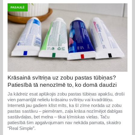
PASAULĒ
Krāsainā svītriņa uz zobu pastas tūbiņas?
Patiesībā tā nenozīmē to, ko domā daudzi
Ja kādreiz esat aplūkojis zobu pastas tūbiņas apakšu, droši
vien pamanījāt nelielu krāsainu svītriņu vai kvadrātiņu.
Internetā jau gadiem klīst mīts, ka šī zīme norāda uz zobu
pastas sastāvu – piemēram, zaļa krāsa nozīmējot dabīgas
sastāvdaļas, bet melna – tikai ķīmiskas vielas. Taču
patiesībā šim apgalvojumam nav nekāda pamata, skaidro
“Real Simple”.