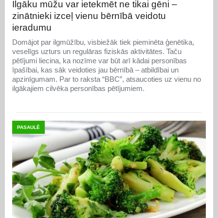
Ilgāku mūžu var ietekmēt ne tikai gēni –
zinātnieki izceļ vienu bērnībā veidotu
ieradumu
Domājot par ilgmūžību, visbiežāk tiek pieminēta ģenētika,
veselīgs uzturs un regulāras fiziskās aktivitātes. Taču
pētījumi liecina, ka nozīme var būt arī kādai personības
īpašībai, kas sāk veidoties jau bērnībā – atbildībai un
apzinīgumam. Par to raksta “BBC”, atsaucoties uz vienu no
ilgākajiem cilvēka personības pētījumiem.
PASAULĒ