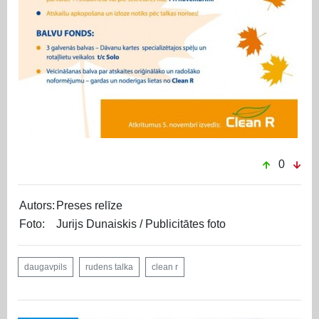
0
Autors:
Preses relīze
Foto:
Jurijs Dunaiskis / Publicitātes foto
daugavpils
rudens talka
clean r