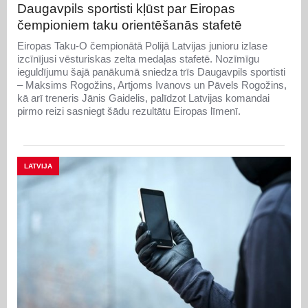
Daugavpils sportisti kļūst par Eiropas
čempioniem taku orientēšanās stafetē
Eiropas Taku-O čempionātā Polijā Latvijas junioru izlase
izcīnījusi vēsturiskas zelta medaļas stafetē. Nozīmīgu
ieguldījumu šajā panākumā sniedza trīs Daugavpils sportisti
– Maksims Rogožins, Artjoms Ivanovs un Pāvels Rogožins,
kā arī treneris Jānis Gaidelis, palīdzot Latvijas komandai
pirmo reizi sasniegt šādu rezultātu Eiropas līmenī.
LATVIJA