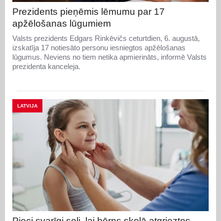
Prezidents pieņēmis lēmumu par 17
apžēlošanas lūgumiem
Valsts prezidents Edgars Rinkēvičs ceturtdien, 6. augustā,
izskatīja 17 notiesāto personu iesniegtos apžēlošanas
lūgumus. Neviens no tiem netika apmierināts, informē Valsts
prezidenta kanceleja.
LATVIJA
Pieci svarīgi soļi, lai bērns skolā atgrieztos