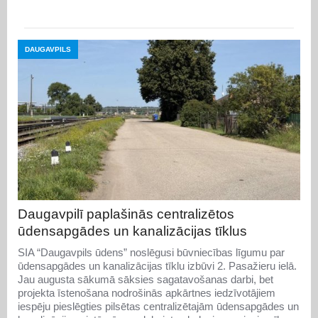
DAUGAVPILS
Daugavpilī paplašinās centralizētos
ūdensapgādes un kanalizācijas tīklus
SIA “Daugavpils ūdens” noslēgusi būvniecības līgumu par
ūdensapgādes un kanalizācijas tīklu izbūvi 2. Pasažieru ielā.
Jau augusta sākumā sāksies sagatavošanas darbi, bet
projekta īstenošana nodrošinās apkārtnes iedzīvotājiem
iespēju pieslēgties pilsētas centralizētajām ūdensapgādes un