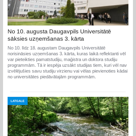
No 10. augusta Daugavpils Universitātē
sāksies uzņemšanas 3. kārta
No 10. līdz 18. augustam Daugavpils Universitātē
norisināsies uzņemšanas 3. kārta, kuras laikā reflektanti vēl
var pieteikties pamatstudiju, maģistra un doktora studiju
programmām. Tā ir iespēja uzsākt studijas tiem, kuri vēl nav
izvēlējušies savu studiju virzienu vai vēlas pievienoties kādai
no universitātes piedāvātajām programmām.
LATGALE