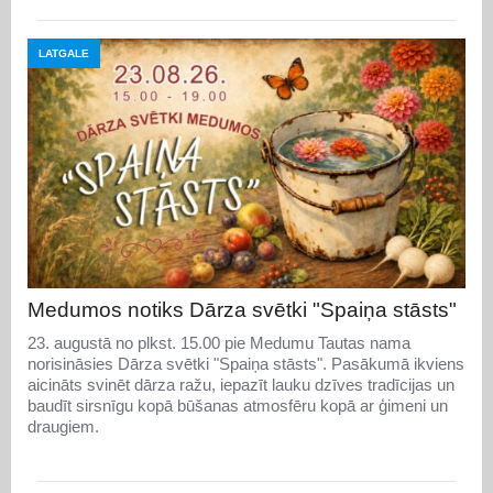
LATGALE
Medumos notiks Dārza svētki "Spaiņa stāsts"
23. augustā no plkst. 15.00 pie Medumu Tautas nama
norisināsies Dārza svētki "Spaiņa stāsts". Pasākumā ikviens
aicināts svinēt dārza ražu, iepazīt lauku dzīves tradīcijas un
baudīt sirsnīgu kopā būšanas atmosfēru kopā ar ģimeni un
draugiem.