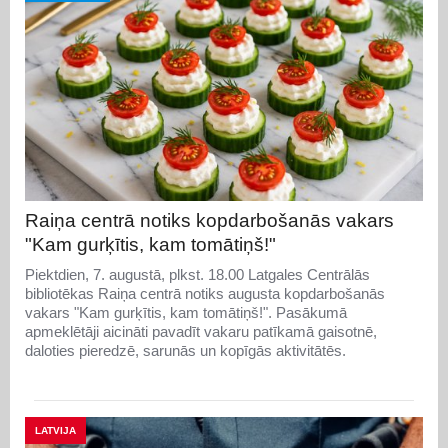
Raiņa centrā notiks kopdarbošanās vakars
"Kam gurķītis, kam tomātiņš!"
Piektdien, 7. augustā, plkst. 18.00 Latgales Centrālās
bibliotēkas Raiņa centrā notiks augusta kopdarbošanās
vakars "Kam gurķītis, kam tomātiņš!". Pasākumā
apmeklētāji aicināti pavadīt vakaru patīkamā gaisotnē,
daloties pieredzē, sarunās un kopīgās aktivitātēs.
LATVIJA