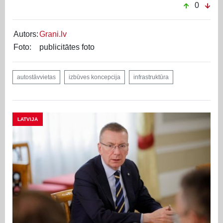
0
Autors:
Grani.lv
Foto:
publicitātes foto
autostāvvietas
izbūves koncepcija
infrastruktūra
LATVIJA