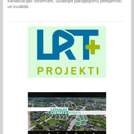
kanalizācijas sistēmām, uzlabojot pakalpojumu pieejamību
un kvalitāti.