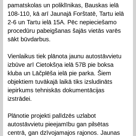
pamatskolas un poliklīnikas, Bauskas ielā
108-110, kā arī Jaunajā Forštatē, Tartu ielā
2-6 un Tartu ielā 15A. Pēc nepieciešamo
procedūru pabeigšanas šajās vietās varēs
sākt būvdarbus.
Vienlaikus tiek plānota jaunu autostāvvietu
izbūve arī Cietokšņa ielā 57B pie boksa
kluba un Lāčplēša ielā pie parka. Šiem
objektiem tuvākajā laikā tiks izsludināts
iepirkums tehniskās dokumentācijas
izstrādei.
Plānotie projekti palīdzēs uzlabot
autostāvvietu pieejamību gan pilsētas
centrā, gan dzīvojamajos rajonos. Jaunas