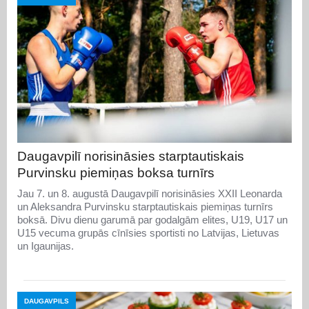
Daugavpilī norisināsies starptautiskais
Purvinsku piemiņas boksa turnīrs
Jau 7. un 8. augustā Daugavpilī norisināsies XXII Leonarda
un Aleksandra Purvinsku starptautiskais piemiņas turnīrs
boksā. Divu dienu garumā par godalgām elites, U19, U17 un
U15 vecuma grupās cīnīsies sportisti no Latvijas, Lietuvas
un Igaunijas.
DAUGAVPILS