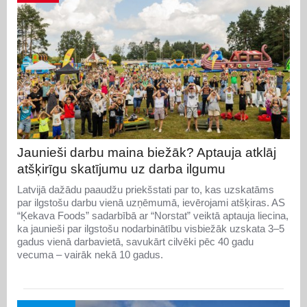
Jaunieši darbu maina biežāk? Aptauja atklāj
atšķirīgu skatījumu uz darba ilgumu
Latvijā dažādu paaudžu priekšstati par to, kas uzskatāms
par ilgstošu darbu vienā uzņēmumā, ievērojami atšķiras. AS
“Ķekava Foods” sadarbībā ar “Norstat” veiktā aptauja liecina,
ka jaunieši par ilgstošu nodarbinātību visbiežāk uzskata 3–5
gadus vienā darbavietā, savukārt cilvēki pēc 40 gadu
vecuma – vairāk nekā 10 gadus.