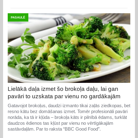
PASAULĒ
Lielākā daļa izmet šo brokoļa daļu, lai gan
pavāri to uzskata par vienu no gardākajām
Gatavojot brokoļus, daudzi izmanto tikai zaļās ziedkopas, bet
resno kātu bez domāšanas izmet. Tomēr profesionāli pavāri
norāda, ka tā ir kļūda – brokoļa kāts ir pilnībā ēdams, turklāt
daudzos ēdienos tas kļūst par vienu no vērtīgākajām
sastāvdaļām. Par to raksta “BBC Good Food”.