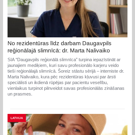
No rezidentūras līdz darbam Daugavpils
reģionālajā slimnīcā: dr. Marta Nalivaiko
SIA “Daugavpils reģionālā slimnīca” turpina iepazīstināt ar
jaunajiem mediķiem, kuri savu profesionālo karjeru veido
tieši reģionālajā slimnīcā. Šoreiz stāstu sērijā – interniste dr.
Marta Nalivaiko, kura pēc rezidentūras kļuvusi par ārsti
speciālisti un ikdienā rūpējas par pacientu veselību,
vienlaikus turpinot pilnveidot savas profesionālās zināšanas
un prasmes.
LATVIJA