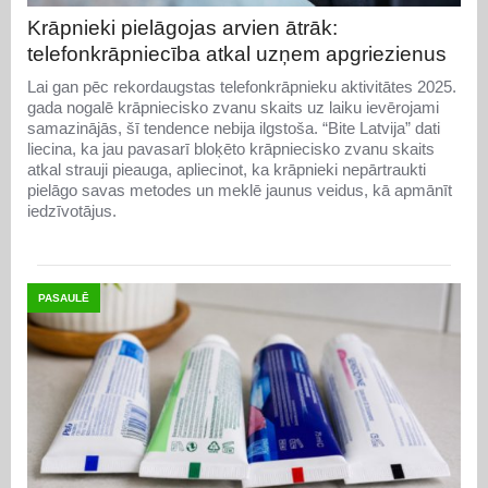
Krāpnieki pielāgojas arvien ātrāk:
telefonkrāpniecība atkal uzņem apgriezienus
Lai gan pēc rekordaugstas telefonkrāpnieku aktivitātes 2025.
gada nogalē krāpniecisko zvanu skaits uz laiku ievērojami
samazinājās, šī tendence nebija ilgstoša. “Bite Latvija” dati
liecina, ka jau pavasarī bloķēto krāpniecisko zvanu skaits
atkal strauji pieauga, apliecinot, ka krāpnieki nepārtraukti
pielāgo savas metodes un meklē jaunus veidus, kā apmānīt
iedzīvotājus.
PASAULĒ