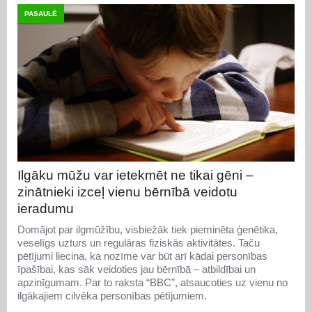
PASAULĒ
Ilgāku mūžu var ietekmēt ne tikai gēni –
zinātnieki izceļ vienu bērnībā veidotu
ieradumu
Domājot par ilgmūžību, visbiežāk tiek pieminēta ģenētika,
veselīgs uzturs un regulāras fiziskās aktivitātes. Taču
pētījumi liecina, ka nozīme var būt arī kādai personības
īpašībai, kas sāk veidoties jau bērnībā – atbildībai un
apzinīgumam. Par to raksta “BBC”, atsaucoties uz vienu no
ilgākajiem cilvēka personības pētījumiem.