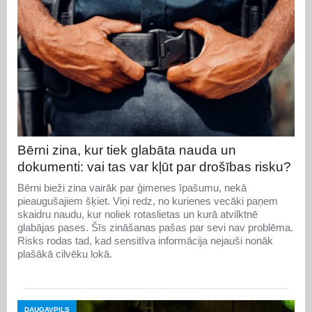
Bērni zina, kur tiek glabāta nauda un
dokumenti: vai tas var kļūt par drošības risku?
Bērni bieži zina vairāk par ģimenes īpašumu, nekā
pieaugušajiem šķiet. Viņi redz, no kurienes vecāki paņem
skaidru naudu, kur noliek rotaslietas un kurā atvilktnē
glabājas pases. Šīs zināšanas pašas par sevi nav problēma.
Risks rodas tad, kad sensitīva informācija nejauši nonāk
plašākā cilvēku lokā.
DAUGAVPILS