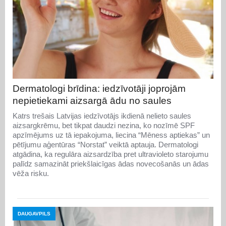
Dermatologi brīdina: iedzīvotāji joprojām
nepietiekami aizsargā ādu no saules
Katrs trešais Latvijas iedzīvotājs ikdienā nelieto saules
aizsargkrēmu, bet tikpat daudzi nezina, ko nozīmē SPF
apzīmējums uz tā iepakojuma, liecina “Mēness aptiekas” un
pētījumu aģentūras “Norstat” veiktā aptauja. Dermatologi
atgādina, ka regulāra aizsardzība pret ultravioleto starojumu
palīdz samazināt priekšlaicīgas ādas novecošanās un ādas
vēža risku.
DAUGAVPILS