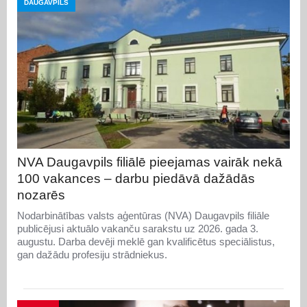
DAUGAVPILS
NVA Daugavpils filiālē pieejamas vairāk nekā
100 vakances – darbu piedāvā dažādās
nozarēs
Nodarbinātības valsts aģentūras (NVA) Daugavpils filiāle
publicējusi aktuālo vakanču sarakstu uz 2026. gada 3.
augustu. Darba devēji meklē gan kvalificētus speciālistus,
gan dažādu profesiju strādniekus.