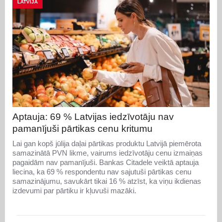
LATVIJA
Aptauja: 69 % Latvijas iedzīvotāju nav
pamanījuši pārtikas cenu kritumu
Lai gan kopš jūlija daļai pārtikas produktu Latvijā piemērota
samazinātā PVN likme, vairums iedzīvotāju cenu izmaiņas
pagaidām nav pamanījuši. Bankas Citadele veiktā aptauja
liecina, ka 69 % respondentu nav sajutuši pārtikas cenu
samazinājumu, savukārt tikai 16 % atzīst, ka viņu ikdienas
izdevumi par pārtiku ir kļuvuši mazāki.