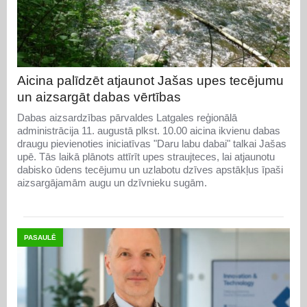
Aicina palīdzēt atjaunot Jašas upes tecējumu
un aizsargāt dabas vērtības
Dabas aizsardzības pārvaldes Latgales reģionālā
administrācija 11. augustā plkst. 10.00 aicina ikvienu dabas
draugu pievienoties iniciatīvas "Daru labu dabai" talkai Jašas
upē. Tās laikā plānots attīrīt upes straujteces, lai atjaunotu
dabisko ūdens tecējumu un uzlabotu dzīves apstākļus īpaši
aizsargājamām augu un dzīvnieku sugām.
PASAULĒ