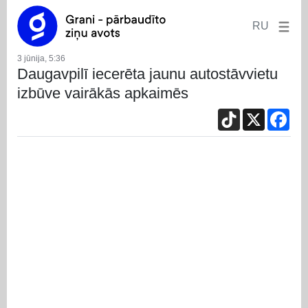
RU
3 jūnija, 5:36
Daugavpilī iecerēta jaunu autostāvvietu
izbūve vairākās apkaimēs
TikTok
X
Fac