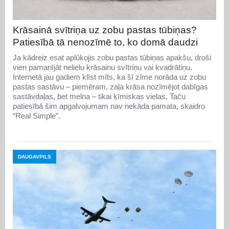
Krāsainā svītriņa uz zobu pastas tūbiņas?
Patiesībā tā nenozīmē to, ko domā daudzi
Ja kādreiz esat aplūkojis zobu pastas tūbiņas apakšu, droši
vien pamanījāt nelielu krāsainu svītriņu vai kvadrātiņu.
Internetā jau gadiem klīst mīts, ka šī zīme norāda uz zobu
pastas sastāvu – piemēram, zaļa krāsa nozīmējot dabīgas
sastāvdaļas, bet melna – tikai ķīmiskas vielas. Taču
patiesībā šim apgalvojumam nav nekāda pamata, skaidro
“Real Simple”.
DAUGAVPILS