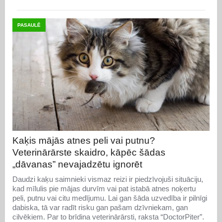
PASAULĒ
Kaķis mājās atnes peli vai putnu?
Veterinārārste skaidro, kāpēc šādas
„dāvanas” nevajadzētu ignorēt
Daudzi kaķu saimnieki vismaz reizi ir piedzīvojuši situāciju,
kad mīlulis pie mājas durvīm vai pat istabā atnes noķertu
peli, putnu vai citu medījumu. Lai gan šāda uzvedība ir pilnīgi
dabiska, tā var radīt risku gan pašam dzīvniekam, gan
cilvēkiem. Par to brīdina veterinārārsti, raksta “DoctorPiter”.