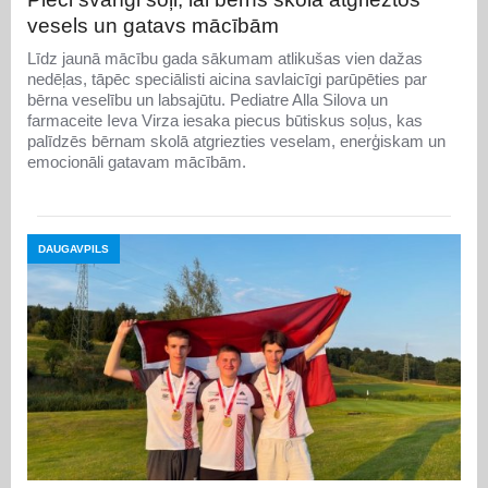
vesels un gatavs mācībām
Līdz jaunā mācību gada sākumam atlikušas vien dažas
nedēļas, tāpēc speciālisti aicina savlaicīgi parūpēties par
bērna veselību un labsajūtu. Pediatre Alla Silova un
farmaceite Ieva Virza iesaka piecus būtiskus soļus, kas
palīdzēs bērnam skolā atgriezties veselam, enerģiskam un
emocionāli gatavam mācībām.
DAUGAVPILS