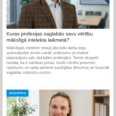
Kuras profesijas saglabās savu vērtību
mākslīgā intelekta laikmetā?
Mākslīgais intelekts strauji pārveido darba tirgu,
automatizējot arvien vairāk uzdevumu un mainot
pieprasījumu pēc dažādām profesijām. Tomēr eksperti
norāda, ka ir vairākas jomas, kurās cilvēku prasmes,
radošums un spēja pieņemt sarežģītus lēmumus arī turpmāk
saglabās izšķirošu nozīmi.
DAUGAVPILS