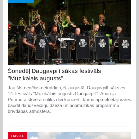
Šonedēļ Daugavpilī sākas festivāls
"Muzikālais augusts"
Jau šīs nedēļas ceturtdien, 6. augustā, Daugavpilī sāksies
14. festivāls "Muzikālais augusts Daugavpilī". Andreja
Pumpura skvērā notiks divi koncerti, kuros apmeklētāji varēs
baudīt daudzveidīgu džeza un popmūzikas programmu
brīvdabas atmosfērā.
LATVIJA