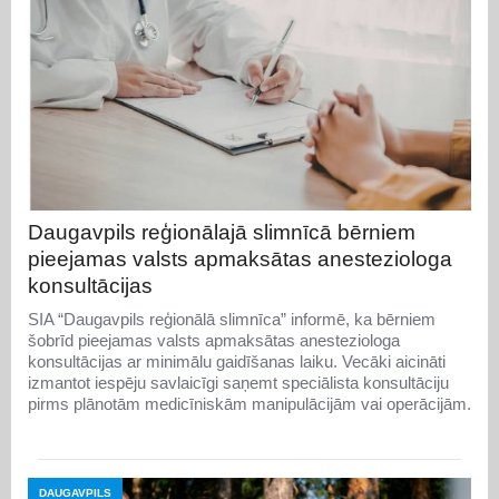
Daugavpils reģionālajā slimnīcā bērniem
pieejamas valsts apmaksātas anesteziologa
konsultācijas
SIA “Daugavpils reģionālā slimnīca” informē, ka bērniem
šobrīd pieejamas valsts apmaksātas anesteziologa
konsultācijas ar minimālu gaidīšanas laiku. Vecāki aicināti
izmantot iespēju savlaicīgi saņemt speciālista konsultāciju
pirms plānotām medicīniskām manipulācijām vai operācijām.
DAUGAVPILS