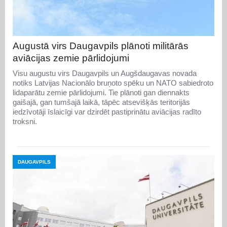
Augustā virs Daugavpils plānoti militārās
aviācijas zemie pārlidojumi
Visu augustu virs Daugavpils un Augšdaugavas novada
notiks Latvijas Nacionālo bruņoto spēku un NATO sabiedroto
lidaparātu zemie pārlidojumi. Tie plānoti gan diennakts
gaišajā, gan tumšajā laikā, tāpēc atsevišķās teritorijās
iedzīvotāji īslaicīgi var dzirdēt pastiprinātu aviācijas radīto
troksni.
DAUGAVPILS