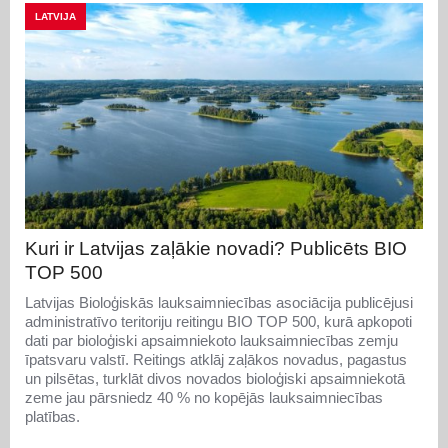
LATVIJA
Kuri ir Latvijas zaļākie novadi? Publicēts BIO
TOP 500
Latvijas Bioloģiskās lauksaimniecības asociācija publicējusi
administratīvo teritoriju reitingu BIO TOP 500, kurā apkopoti
dati par bioloģiski apsaimniekoto lauksaimniecības zemju
īpatsvaru valstī. Reitings atklāj zaļākos novadus, pagastus
un pilsētas, turklāt divos novados bioloģiski apsaimniekotā
zeme jau pārsniedz 40 % no kopējās lauksaimniecības
platības.