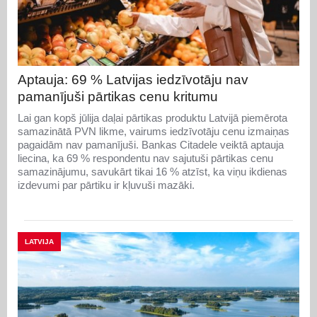
Aptauja: 69 % Latvijas iedzīvotāju nav
pamanījuši pārtikas cenu kritumu
Lai gan kopš jūlija daļai pārtikas produktu Latvijā piemērota
samazinātā PVN likme, vairums iedzīvotāju cenu izmaiņas
pagaidām nav pamanījuši. Bankas Citadele veiktā aptauja
liecina, ka 69 % respondentu nav sajutuši pārtikas cenu
samazinājumu, savukārt tikai 16 % atzīst, ka viņu ikdienas
izdevumi par pārtiku ir kļuvuši mazāki.
LATVIJA