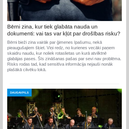
Bērni zina, kur tiek glabāta nauda un
dokumenti: vai tas var kļūt par drošības risku?
Bērni bieži zina vairāk par ģimenes īpašumu, nekā
pieaugušajiem šķiet. Viņi redz, no kurienes vecāki paņem
skaidru naudu, kur noliek rotaslietas un kurā atvilktnē
glabājas pases. Šīs zināšanas pašas par sevi nav problēma.
Risks rodas tad, kad sensitīva informācija nejauši nonāk
plašākā cilvēku lokā.
DAUGAVPILS