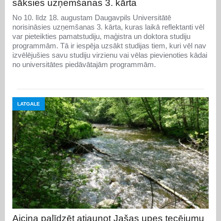
sāksies uzņemšanas 3. kārta
No 10. līdz 18. augustam Daugavpils Universitātē
norisināsies uzņemšanas 3. kārta, kuras laikā reflektanti vēl
var pieteikties pamatstudiju, maģistra un doktora studiju
programmām. Tā ir iespēja uzsākt studijas tiem, kuri vēl nav
izvēlējušies savu studiju virzienu vai vēlas pievienoties kādai
no universitātes piedāvātajām programmām.
LATGALE
Aicina palīdzēt atjaunot Jašas upes tecējumu