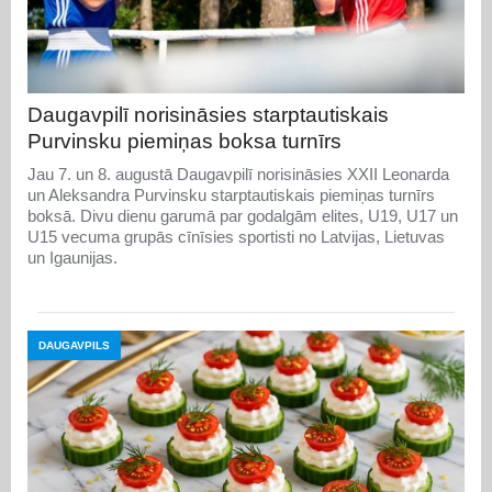
Daugavpilī norisināsies starptautiskais
Purvinsku piemiņas boksa turnīrs
Jau 7. un 8. augustā Daugavpilī norisināsies XXII Leonarda
un Aleksandra Purvinsku starptautiskais piemiņas turnīrs
boksā. Divu dienu garumā par godalgām elites, U19, U17 un
U15 vecuma grupās cīnīsies sportisti no Latvijas, Lietuvas
un Igaunijas.
DAUGAVPILS