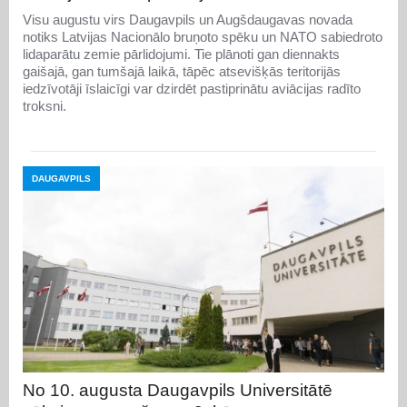
Visu augustu virs Daugavpils un Augšdaugavas novada
notiks Latvijas Nacionālo bruņoto spēku un NATO sabiedroto
lidaparātu zemie pārlidojumi. Tie plānoti gan diennakts
gaišajā, gan tumšajā laikā, tāpēc atsevišķās teritorijās
iedzīvotāji īslaicīgi var dzirdēt pastiprinātu aviācijas radīto
troksni.
DAUGAVPILS
No 10. augusta Daugavpils Universitātē