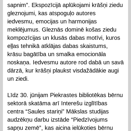
sapnim”. Ekspozīcijā aplūkojami krāšņi ziedu
gleznojumi, kas atspoguļo autores
iedvesmu, emocijas un harmonijas
meklējumus. Gleznās dominē košas ziedu
kompozīcijas un klusās dabas motīvi, kuros
eļļas tehnikā atklājas dabas skaistums,
krāsu bagātība un smalka emocionāla
noskaņa. Iedvesmu autore rod dabā un savā
dārzā, kur krāšņi plaukst visdažādākie augi
un ziedi.
Līdz 30. jūnijam Piekrastes bibliotēkas bērnu
sektorā skatāma arī Interešu izglītības
centra “Saules stariņi” Mākslas studijas
audzēkņu darbu izstāde “Piedzīvojums
sapņu zemē”, kas aicina ielūkoties bērnu