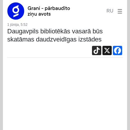
RU
1 jūnija, 5:52
Daugavpils bibliotēkās vasarā būs
skatāmas daudzveidīgas izstādes
TikTok
X
Fac