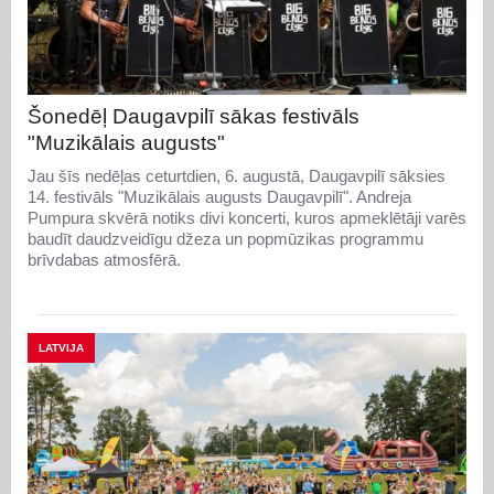
Šonedēļ Daugavpilī sākas festivāls
"Muzikālais augusts"
Jau šīs nedēļas ceturtdien, 6. augustā, Daugavpilī sāksies
14. festivāls "Muzikālais augusts Daugavpilī". Andreja
Pumpura skvērā notiks divi koncerti, kuros apmeklētāji varēs
baudīt daudzveidīgu džeza un popmūzikas programmu
brīvdabas atmosfērā.
LATVIJA