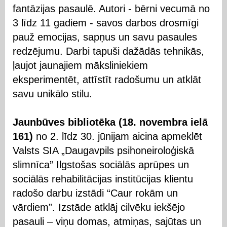
fantāzijas pasaulē. Autori - bērni vecumā no
3 līdz 11 gadiem - savos darbos drosmīgi
pauž emocijas, sapņus un savu pasaules
redzējumu. Darbi tapuši dažādās tehnikās,
ļaujot jaunajiem māksliniekiem
eksperimentēt, attīstīt radošumu un atklāt
savu unikālo stilu.
Jaunbūves bibliotēka (18. novembra ielā
161)
no 2. līdz 30. jūnijam aicina apmeklēt
Valsts SIA „Daugavpils psihoneiroloģiskā
slimnīca” Ilgstošas sociālās aprūpes un
sociālās rehabilitācijas institūcijas klientu
radošo darbu izstādi “Caur rokām un
vārdiem”. Izstāde atklāj cilvēku iekšējo
pasauli – viņu domas, atmiņas, sajūtas un