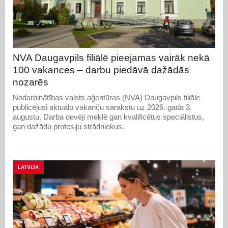
NVA Daugavpils filiālē pieejamas vairāk nekā
100 vakances – darbu piedāvā dažādās
nozarēs
Nodarbinātības valsts aģentūras (NVA) Daugavpils filiāle
publicējusi aktuālo vakanču sarakstu uz 2026. gada 3.
augustu. Darba devēji meklē gan kvalificētus speciālistus,
gan dažādu profesiju strādniekus.
LATVIJA