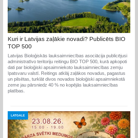
Kuri ir Latvijas zaļākie novadi? Publicēts BIO
TOP 500
Latvijas Bioloģiskās lauksaimniecības asociācija publicējusi
administratīvo teritoriju reitingu BIO TOP 500, kurā apkopoti
dati par bioloģiski apsaimniekoto lauksaimniecības zemju
īpatsvaru valstī. Reitings atklāj zaļākos novadus, pagastus
un pilsētas, turklāt divos novados bioloģiski apsaimniekotā
zeme jau pārsniedz 40 % no kopējās lauksaimniecības
platības.
LATGALE