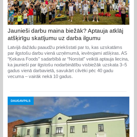
Jaunieši darbu maina biežāk? Aptauja atklāj
atšķirīgu skatījumu uz darba ilgumu
Latvijā dažādu paaudžu priekšstati par to, kas uzskatāms
par ilgstošu darbu vienā uzņēmumā, ievērojami atšķiras. AS
“Ķekava Foods” sadarbībā ar “Norstat” veiktā aptauja liecina,
ka jaunieši par ilgstošu nodarbinātību visbiežāk uzskata 3–5
gadus vienā darbavietā, savukārt cilvēki pēc 40 gadu
vecuma – vairāk nekā 10 gadus.
DAUGAVPILS