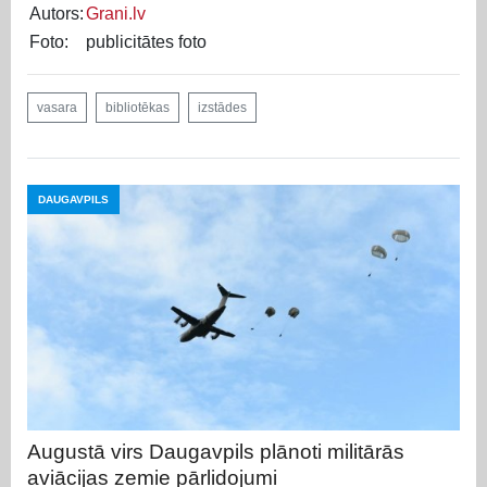
Autors:
Grani.lv
Foto:
publicitātes foto
vasara
bibliotēkas
izstādes
DAUGAVPILS
Augustā virs Daugavpils plānoti militārās
aviācijas zemie pārlidojumi