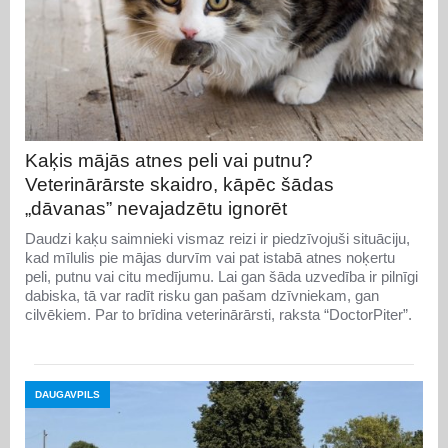
Kaķis mājās atnes peli vai putnu?
Veterinārārste skaidro, kāpēc šādas
„dāvanas” nevajadzētu ignorēt
Daudzi kaķu saimnieki vismaz reizi ir piedzīvojuši situāciju,
kad mīlulis pie mājas durvīm vai pat istabā atnes noķertu
peli, putnu vai citu medījumu. Lai gan šāda uzvedība ir pilnīgi
dabiska, tā var radīt risku gan pašam dzīvniekam, gan
cilvēkiem. Par to brīdina veterinārārsti, raksta “DoctorPiter”.
DAUGAVPILS