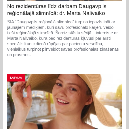
No rezidentūras līdz darbam Daugavpils
reģionālajā slimnīcā: dr. Marta Nalivaiko
SIA “Daugavpils reģionālā slimnīca” turpina iepazīstināt ar
jaunajiem mediķiem, kuri savu profesionālo karjeru veido
tieši reģionālajā slimnīcā. Šoreiz stāstu sērijā – interniste dr.
Marta Nalivaiko, kura pēc rezidentūras kļuvusi par ārsti
speciālisti un ikdienā rūpējas par pacientu veselību,
vienlaikus turpinot pilnveidot savas profesionālās zināšanas
un prasmes.
LATVIJA