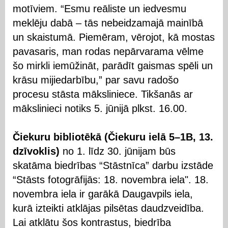
motīviem. “Esmu reāliste un iedvesmu
meklēju dabā – tās nebeidzamajā mainībā
un skaistumā. Piemēram, vērojot, kā mostas
pavasaris, man rodas nepārvarama vēlme
šo mirkli iemūžināt, parādīt gaismas spēli un
krāsu mijiedarbību,” par savu radošo
procesu stāsta māksliniece. Tikšanās ar
mākslinieci notiks 5. jūnijā plkst. 16.00.
Čiekuru bibliotēkā (Čiekuru ielā 5–1B, 13.
dzīvoklis)
no 1. līdz 30. jūnijam būs
skatāma biedrības “Stāstnīca” darbu izstāde
“Stāsts fotogrāfijās: 18. novembra iela". 18.
novembra iela ir garākā Daugavpils iela,
kurā izteikti atklājas pilsētas daudzveidība.
Lai atklātu šos kontrastus, biedrība