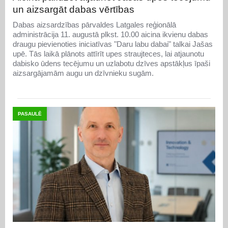
un aizsargāt dabas vērtības
Dabas aizsardzības pārvaldes Latgales reģionālā
administrācija 11. augustā plkst. 10.00 aicina ikvienu dabas
draugu pievienoties iniciatīvas "Daru labu dabai" talkai Jašas
upē. Tās laikā plānots attīrīt upes straujteces, lai atjaunotu
dabisko ūdens tecējumu un uzlabotu dzīves apstākļus īpaši
aizsargājamām augu un dzīvnieku sugām.
PASAULĒ