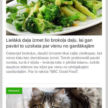
Lielākā daļa izmet šo brokoļa daļu, lai gan
pavāri to uzskata par vienu no gardākajām
Gatavojot brokoļus, daudzi izmanto tikai zaļās ziedkopas, bet
resno kātu bez domāšanas izmet. Tomēr profesionāli pavāri
norāda, ka tā ir kļūda – brokoļa kāts ir pilnībā ēdams, turklāt
daudzos ēdienos tas kļūst par vienu no vērtīgākajām
sastāvdaļām. Par to raksta “BBC Good Food”.
PASAULĒ