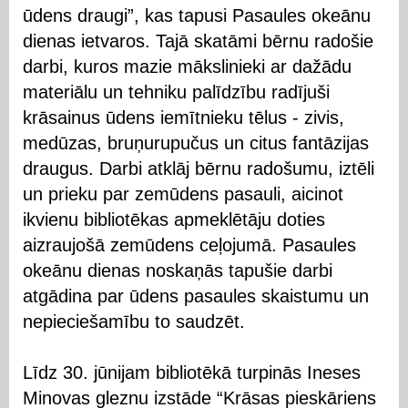
ūdens draugi”, kas tapusi Pasaules okeānu
dienas ietvaros. Tajā skatāmi bērnu radošie
darbi, kuros mazie mākslinieki ar dažādu
materiālu un tehniku palīdzību radījuši
krāsainus ūdens iemītnieku tēlus - zivis,
medūzas, bruņurupučus un citus fantāzijas
draugus. Darbi atklāj bērnu radošumu, iztēli
un prieku par zemūdens pasauli, aicinot
ikvienu bibliotēkas apmeklētāju doties
aizraujošā zemūdens ceļojumā. Pasaules
okeānu dienas noskaņās tapušie darbi
atgādina par ūdens pasaules skaistumu un
nepieciešamību to saudzēt.
Līdz 30. jūnijam bibliotēkā turpinās Ineses
Minovas gleznu izstāde “Krāsas pieskāriens