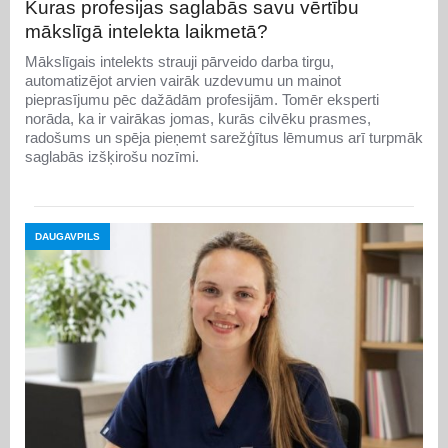
Kuras profesijas saglabās savu vērtību
mākslīgā intelekta laikmetā?
Mākslīgais intelekts strauji pārveido darba tirgu,
automatizējot arvien vairāk uzdevumu un mainot
pieprasījumu pēc dažādām profesijām. Tomēr eksperti
norāda, ka ir vairākas jomas, kurās cilvēku prasmes,
radošums un spēja pieņemt sarežģītus lēmumus arī turpmāk
saglabās izšķirošu nozīmi.
DAUGAVPILS