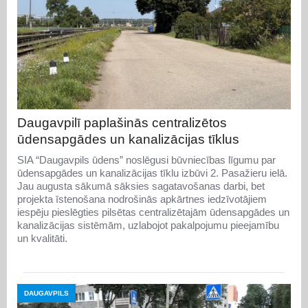
Daugavpilī paplašinās centralizētos
ūdensapgādes un kanalizācijas tīklus
SIA “Daugavpils ūdens” noslēgusi būvniecības līgumu par
ūdensapgādes un kanalizācijas tīklu izbūvi 2. Pasažieru ielā.
Jau augusta sākumā sāksies sagatavošanas darbi, bet
projekta īstenošana nodrošinās apkārtnes iedzīvotājiem
iespēju pieslēgties pilsētas centralizētajām ūdensapgādes un
kanalizācijas sistēmām, uzlabojot pakalpojumu pieejamību
un kvalitāti.
DAUGAVPILS