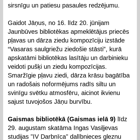
sirsnīgu un patiesu pasaules redzējumu.
Gaidot Jāņus, no 16. līdz 20. jūnijam
Jaunbūves bibliotēkas apmeklētājus priecēs
pļavas un dārza ziedu kompozīciju izstāde
“Vasaras saulgriežu ziedošie stāsti”, kurā
apskatāmi bibliotēkas lasītāju un darbinieku
veidoti pušķi un ziedu kompozīcijas.
Smaržīgie pļavu ziedi, dārza krāsu bagātība
un radošais noformējums radīs siltu un
svinīgu svētku atmosfēru, aicinot ikvienu
sajust tuvojošos Jāņu burvību.
Gaismas bibliotēkā (Gaismas ielā 9)
līdz
29. augustam skatāma Ingas Vasiļjevas
studijas "IV Darbnīca" dalībnieces gleznu