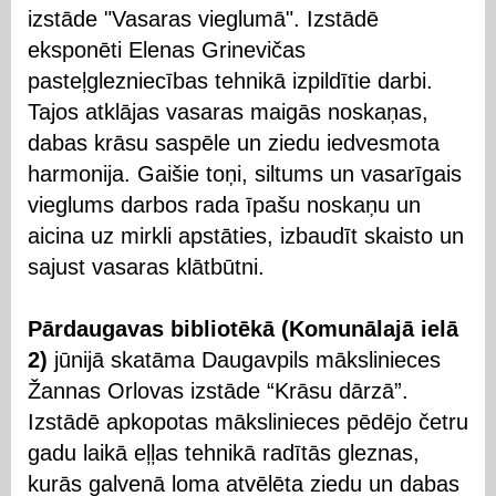
izstāde "Vasaras vieglumā". Izstādē
eksponēti Elenas Grinevičas
pasteļglezniecības tehnikā izpildītie darbi.
Tajos atklājas vasaras maigās noskaņas,
dabas krāsu saspēle un ziedu iedvesmota
harmonija. Gaišie toņi, siltums un vasarīgais
vieglums darbos rada īpašu noskaņu un
aicina uz mirkli apstāties, izbaudīt skaisto un
sajust vasaras klātbūtni.
Pārdaugavas bibliotēkā (Komunālajā ielā
2)
jūnijā skatāma Daugavpils mākslinieces
Žannas Orlovas izstāde “Krāsu dārzā”.
Izstādē apkopotas mākslinieces pēdējo četru
gadu laikā eļļas tehnikā radītās gleznas,
kurās galvenā loma atvēlēta ziedu un dabas