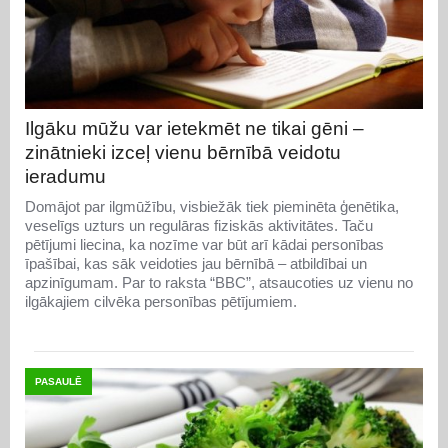
Ilgāku mūžu var ietekmēt ne tikai gēni –
zinātnieki izceļ vienu bērnībā veidotu
ieradumu
Domājot par ilgmūžību, visbiežāk tiek pieminēta ģenētika,
veselīgs uzturs un regulāras fiziskās aktivitātes. Taču
pētījumi liecina, ka nozīme var būt arī kādai personības
īpašībai, kas sāk veidoties jau bērnībā – atbildībai un
apzinīgumam. Par to raksta “BBC”, atsaucoties uz vienu no
ilgākajiem cilvēka personības pētījumiem.
PASAULĒ