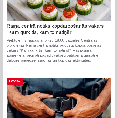
Raiņa centrā notiks kopdarbošanās vakars
"Kam gurķītis, kam tomātiņš!"
Piektdien, 7. augustā, plkst. 18.00 Latgales Centrālās
bibliotēkas Raiņa centrā notiks augusta kopdarbošanās
vakars "Kam gurķītis, kam tomātiņš!". Pasākumā
apmeklētāji aicināti pavadīt vakaru patīkamā gaisotnē,
daloties pieredzē, sarunās un kopīgās aktivitātēs.
LATVIJA