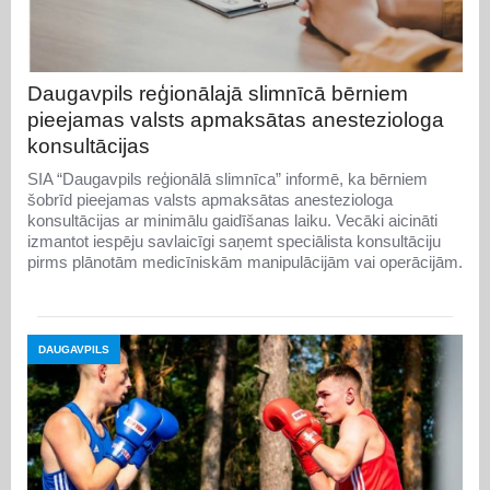
Daugavpils reģionālajā slimnīcā bērniem
pieejamas valsts apmaksātas anesteziologa
konsultācijas
SIA “Daugavpils reģionālā slimnīca” informē, ka bērniem
šobrīd pieejamas valsts apmaksātas anesteziologa
konsultācijas ar minimālu gaidīšanas laiku. Vecāki aicināti
izmantot iespēju savlaicīgi saņemt speciālista konsultāciju
pirms plānotām medicīniskām manipulācijām vai operācijām.
DAUGAVPILS