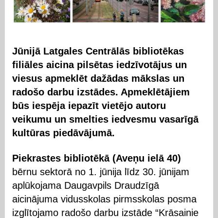
Jūnijā Latgales Centrālās bibliotēkas
filiāles aicina pilsētas iedzīvotājus un
viesus apmeklēt dažādas mākslas un
radošo darbu izstādes. Apmeklētājiem
būs iespēja iepazīt vietējo autoru
veikumu un smelties iedvesmu vasarīgā
kultūras piedāvājumā.
Piekrastes bibliotēkā (Aveņu ielā 40)
bērnu sektorā no 1. jūnija līdz 30. jūnijam
aplūkojama Daugavpils Draudzīgā
aicinājuma vidusskolas pirmsskolas posma
izglītojamo radošo darbu izstāde “Krāsainie