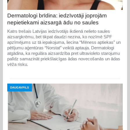
Dermatologi brīdina: iedzīvotāji joprojām
nepietiekami aizsargā ādu no saules
Katrs trešais Latvijas iedzīvotājs ikdienā nelieto saules
aizsargkrēmu, bet tikpat daudzi nezina, ko nozīmē SPF
apzīmējums uz tā iepakojuma, liecina “Mēness aptiekas” un
pētījumu aģentūras “Norstat” veiktā aptauja. Dermatologi
atgādina, ka regulāra aizsardzība pret ultravioleto starojumu
palīdz samazināt priekšlaicīgas ādas novecošanās un ādas
vēža risku.
DAUGAVPILS