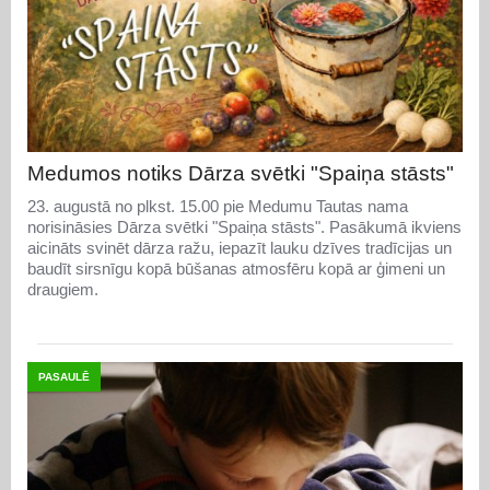
Medumos notiks Dārza svētki "Spaiņa stāsts"
23. augustā no plkst. 15.00 pie Medumu Tautas nama
norisināsies Dārza svētki "Spaiņa stāsts". Pasākumā ikviens
aicināts svinēt dārza ražu, iepazīt lauku dzīves tradīcijas un
baudīt sirsnīgu kopā būšanas atmosfēru kopā ar ģimeni un
draugiem.
PASAULĒ