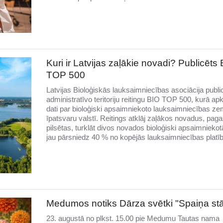
Kuri ir Latvijas zaļākie novadi? Publicēts
TOP 500
Latvijas Bioloģiskās lauksaimniecības asociācija publi
administratīvo teritoriju reitingu BIO TOP 500, kurā ap
dati par bioloģiski apsaimniekoto lauksaimniecības ze
īpatsvaru valstī. Reitings atklāj zaļākos novadus, pag
pilsētas, turklāt divos novados bioloģiski apsaimnieko
jau pārsniedz 40 % no kopējās lauksaimniecības platī
Medumos notiks Dārza svētki "Spaiņa stā
23. augustā no plkst. 15.00 pie Medumu Tautas nama