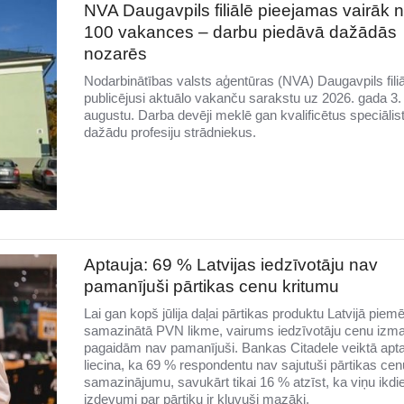
NVA Daugavpils filiālē pieejamas vairāk 
100 vakances – darbu piedāvā dažādās
nozarēs
Nodarbinātības valsts aģentūras (NVA) Daugavpils filiā
publicējusi aktuālo vakanču sarakstu uz 2026. gada 3.
augustu. Darba devēji meklē gan kvalificētus speciālis
dažādu profesiju strādniekus.
Aptauja: 69 % Latvijas iedzīvotāju nav
pamanījuši pārtikas cenu kritumu
Lai gan kopš jūlija daļai pārtikas produktu Latvijā piem
samazinātā PVN likme, vairums iedzīvotāju cenu izm
pagaidām nav pamanījuši. Bankas Citadele veiktā apt
liecina, ka 69 % respondentu nav sajutuši pārtikas cen
samazinājumu, savukārt tikai 16 % atzīst, ka viņu ikdi
izdevumi par pārtiku ir kļuvuši mazāki.