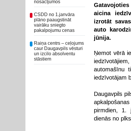
nosacījumos
Gatavojotie
aicina iedzī
CSDD no 1.janvāra
plāno paaugstināt
izrotāt sav
vairāku sniegto
auto karodz
pakalpojumu cenas
jūnija.
Raiņa centrs – ceļojums
caur Daugavpils vēsturi
Ņemot vērā ier
un izcilo absolventu
stāstiem
iedzīvotāji
automašīnu ti
iedzīvotājam b
Daugavpils pi
apkalpošanas
pirmdien, 1. 
dienās no plks