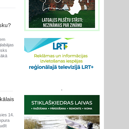
isku?
ņem
glabājas
isks
šākā
'
kālais
sies 14.
mpura
udīt