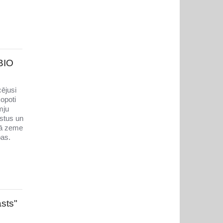
 BIO
cējusi
kopoti
mju
astus un
tā zeme
bas.
sts"