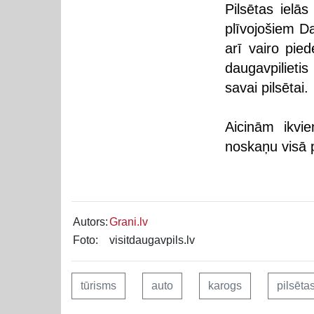
Pilsētas ielā
plīvojošiem Da
arī vairo pie
daugavpilieti
savai pilsētai.
Aicinām ikvie
noskaņu visā p
Autors:
Grani.lv
Foto:
visitdaugavpils.lv
tūrisms
auto
karogs
pilsēta