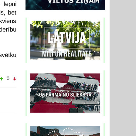
 lepni
s, bet
kviens
derību
svētku
0