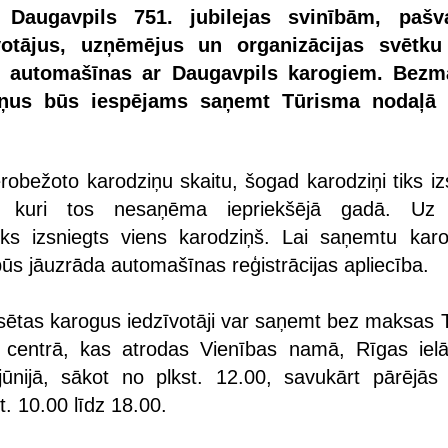
s Daugavpils 751. jubilejas svinībām, pašv
votājus, uzņēmējus un organizācijas svētku
as automašīnas ar Daugavpils karogiem. Bez
iņus būs iespējams saņemt Tūrisma nodaļā 
obežoto karodziņu skaitu, šogad karodziņi tiks izs
em, kuri tos nesaņēma iepriekšējā gadā. Uz
ks izsniegts viens karodziņš. Lai saņemtu karo
ūs jāuzrāda automašīnas reģistrācijas apliecība.
lsētas karogus iedzīvotāji var saņemt bez maksas T
 centrā, kas atrodas Vienības namā, Rīgas iel
jūnijā, sākot no plkst. 12.00, savukārt pārējās
t. 10.00 līdz 18.00.