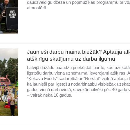
daudzveidīgu džeza un popmūzikas programmu brīvd
atmosfērā.
Jaunieši darbu maina biežāk? Aptauja atk
atšķirīgu skatījumu uz darba ilgumu
Latvijā dažādu paaudžu priekšstati par to, kas uzskat
ilgstošu darbu vienā uzņēmumā, ievērojami atšķiras. 
“Ķekava Foods” sadarbībā ar “Norstat” veiktā aptauja l
ka jaunieši par ilgstošu nodarbinātību visbiežāk uzska
gadus vienā darbavietā, savukārt cilvēki pēc 40 gadu
– vairāk nekā 10 gadus.