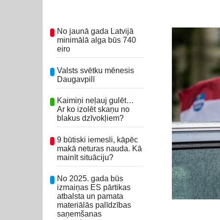
No jaunā gada Latvijā
minimālā alga būs 740
eiro
Valsts svētku mēnesis
Daugavpilī
Kaimiņi neļauj gulēt…
Ar ko izolēt skaņu no
blakus dzīvokļiem?
9 būtiski iemesli, kāpēc
makā neturas nauda. Kā
mainīt situāciju?
No 2025. gada būs
izmaiņas ES pārtikas
atbalsta un pamata
materiālās palīdzības
saņemšanas