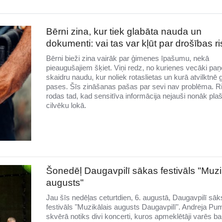
Bērni zina, kur tiek glabāta nauda un
dokumenti: vai tas var kļūt par drošības r
Bērni bieži zina vairāk par ģimenes īpašumu, nekā
pieaugušajiem šķiet. Viņi redz, no kurienes vecāki pa
skaidru naudu, kur noliek rotaslietas un kurā atvilktnē 
pases. Šīs zināšanas pašas par sevi nav problēma. R
rodas tad, kad sensitīva informācija nejauši nonāk pla
cilvēku lokā.
Šonedēļ Daugavpilī sākas festivāls "Muzi
augusts"
Jau šīs nedēļas ceturtdien, 6. augustā, Daugavpilī sāk
festivāls "Muzikālais augusts Daugavpilī". Andreja Pu
skvērā notiks divi koncerti, kuros apmeklētāji varēs ba