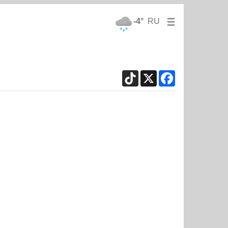
-4°
RU
TikTok
X
Facebook