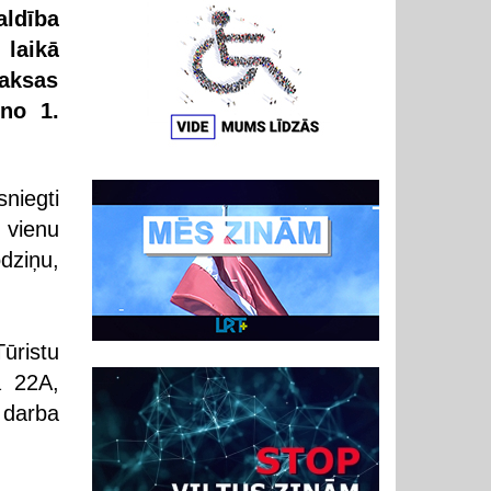
aldība
 laikā
maksas
no 1.
niegti
 vienu
dziņu,
ūristu
ā 22A,
 darba