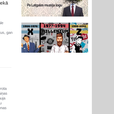
nekā
le
tus, gan
ērota
aiņas
auja
u
enas