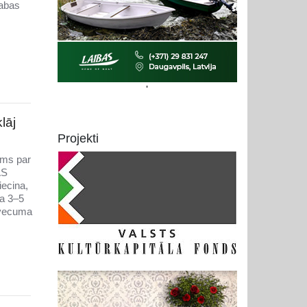
abas
'
lāj
Projekti
āms par
AS
iecina,
ta 3–5
 vecuma