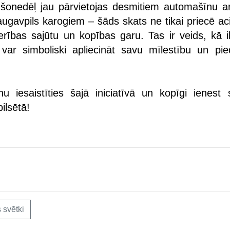
s šonedēļ jau pārvietojas desmitiem automašīnu ar
ugavpils karogiem – šāds skats ne tikai priecē aci
derības sajūtu un kopības garu. Tas ir veids, kā i
s var simboliski apliecināt savu mīlestību un pie
nu iesaistīties šajā iniciatīvā un kopīgi ienest 
ilsētā!
s svētki