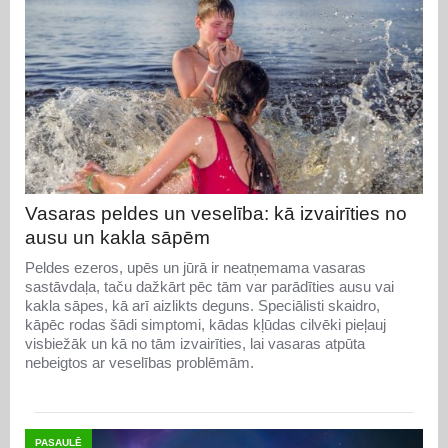
Vasaras peldes un veselība: kā izvairīties no
ausu un kakla sāpēm
Peldes ezeros, upēs un jūrā ir neatņemama vasaras
sastāvdaļa, taču dažkārt pēc tām var parādīties ausu vai
kakla sāpes, kā arī aizlikts deguns. Speciālisti skaidro,
kāpēc rodas šādi simptomi, kādas kļūdas cilvēki pieļauj
visbiežāk un kā no tām izvairīties, lai vasaras atpūta
nebeigtos ar veselības problēmām.
PASAULĒ