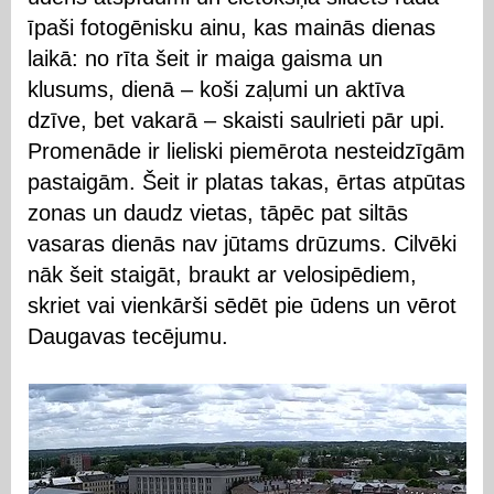
īpaši fotogēnisku ainu, kas mainās dienas
laikā: no rīta šeit ir maiga gaisma un
klusums, dienā – koši zaļumi un aktīva
dzīve, bet vakarā – skaisti saulrieti pār upi.
Promenāde ir lieliski piemērota nesteidzīgām
pastaigām. Šeit ir platas takas, ērtas atpūtas
zonas un daudz vietas, tāpēc pat siltās
vasaras dienās nav jūtams drūzums. Cilvēki
nāk šeit staigāt, braukt ar velosipēdiem,
skriet vai vienkārši sēdēt pie ūdens un vērot
Daugavas tecējumu.