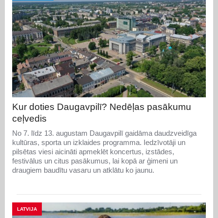
Kur doties Daugavpilī? Nedēļas pasākumu
ceļvedis
No 7. līdz 13. augustam Daugavpilī gaidāma daudzveidīga
kultūras, sporta un izklaides programma. Iedzīvotāji un
pilsētas viesi aicināti apmeklēt koncertus, izstādes,
festivālus un citus pasākumus, lai kopā ar ģimeni un
draugiem baudītu vasaru un atklātu ko jaunu.
LATVIJA