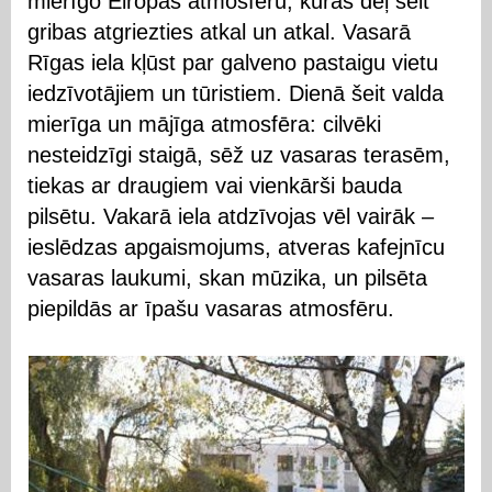
mierīgo Eiropas atmosfēru, kuras dēļ šeit
gribas atgriezties atkal un atkal. Vasarā
Rīgas iela kļūst par galveno pastaigu vietu
iedzīvotājiem un tūristiem. Dienā šeit valda
mierīga un mājīga atmosfēra: cilvēki
nesteidzīgi staigā, sēž uz vasaras terasēm,
tiekas ar draugiem vai vienkārši bauda
pilsētu. Vakarā iela atdzīvojas vēl vairāk –
ieslēdzas apgaismojums, atveras kafejnīcu
vasaras laukumi, skan mūzika, un pilsēta
piepildās ar īpašu vasaras atmosfēru.