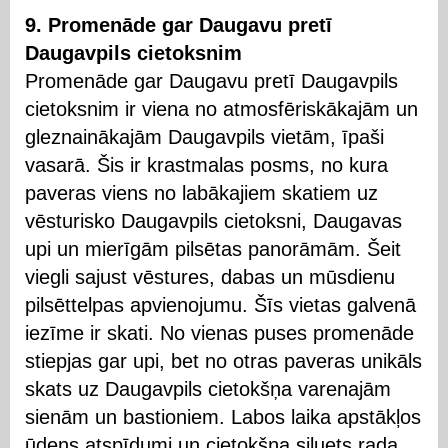
9. Promenāde gar Daugavu pretī
Daugavpils cietoksnim
Promenāde gar Daugavu pretī Daugavpils
cietoksnim ir viena no atmosfēriskākajām un
gleznainākajām Daugavpils vietām, īpaši
vasarā. Šis ir krastmalas posms, no kura
paveras viens no labākajiem skatiem uz
vēsturisko Daugavpils cietoksni, Daugavas
upi un mierīgām pilsētas panorāmām. Šeit
viegli sajust vēstures, dabas un mūsdienu
pilsēttelpas apvienojumu. Šīs vietas galvenā
iezīme ir skati. No vienas puses promenāde
stiepjas gar upi, bet no otras paveras unikāls
skats uz Daugavpils cietokšņa varenajām
sienām un bastioniem. Labos laika apstākļos
ūdens atspīdumi un cietokšņa siluets rada