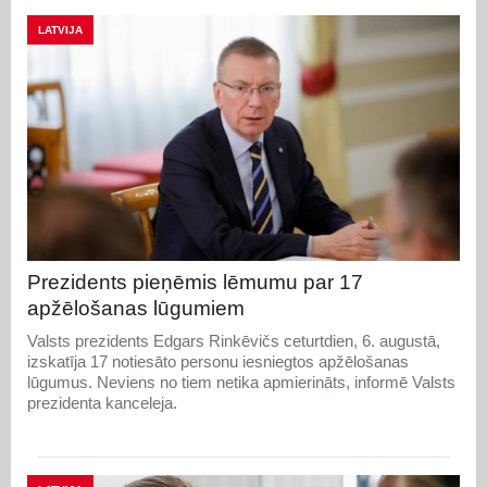
LATVIJA
Prezidents pieņēmis lēmumu par 17
apžēlošanas lūgumiem
Valsts prezidents Edgars Rinkēvičs ceturtdien, 6. augustā,
izskatīja 17 notiesāto personu iesniegtos apžēlošanas
lūgumus. Neviens no tiem netika apmierināts, informē Valsts
prezidenta kanceleja.