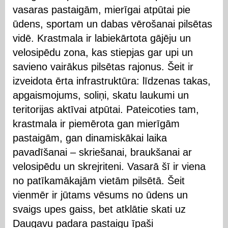
vasaras pastaigām, mierīgai atpūtai pie
ūdens, sportam un dabas vērošanai pilsētas
vidē. Krastmala ir labiekārtota gājēju un
velosipēdu zona, kas stiepjas gar upi un
savieno vairākus pilsētas rajonus. Šeit ir
izveidota ērta infrastruktūra: līdzenas takas,
apgaismojums, soliņi, skatu laukumi un
teritorijas aktīvai atpūtai. Pateicoties tam,
krastmala ir piemērota gan mierīgām
pastaigām, gan dinamiskākai laika
pavadīšanai – skriešanai, braukšanai ar
velosipēdu un skrejriteni. Vasarā šī ir viena
no patīkamākajām vietām pilsētā. Šeit
vienmēr ir jūtams vēsums no ūdens un
svaigs upes gaiss, bet atklātie skati uz
Daugavu padara pastaigu īpaši