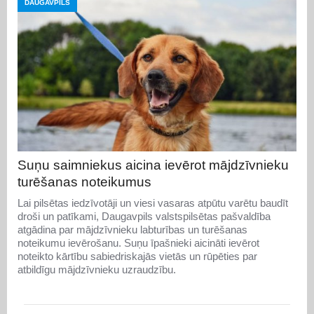
DAUGAVPILS
Suņu saimniekus aicina ievērot mājdzīvnieku
turēšanas noteikumus
Lai pilsētas iedzīvotāji un viesi vasaras atpūtu varētu baudīt
droši un patīkami, Daugavpils valstspilsētas pašvaldība
atgādina par mājdzīvnieku labturības un turēšanas
noteikumu ievērošanu. Suņu īpašnieki aicināti ievērot
noteikto kārtību sabiedriskajās vietās un rūpēties par
atbildīgu mājdzīvnieku uzraudzību.