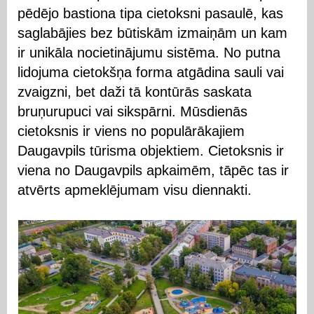
pēdējo bastiona tipa cietoksni pasaulē, kas
saglabājies bez būtiskām izmaiņām un kam
ir unikāla nocietinājumu sistēma. No putna
lidojuma cietokšņa forma atgādina sauli vai
zvaigzni, bet daži tā kontūrās saskata
bruņurupuci vai sikspārni. Mūsdienās
cietoksnis ir viens no populārākajiem
Daugavpils tūrisma objektiem. Cietoksnis ir
viena no Daugavpils apkaimēm, tāpēc tas ir
atvērts apmeklējumam visu diennakti.