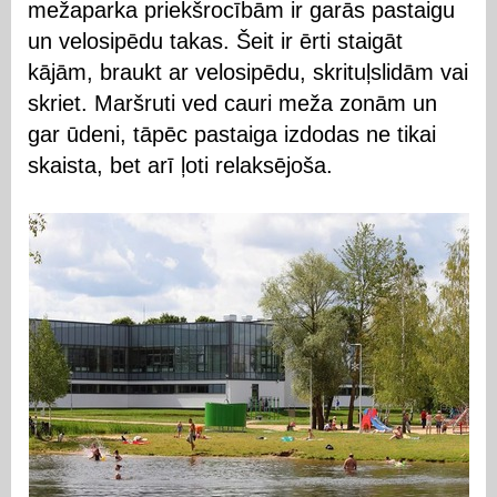
mežaparka priekšrocībām ir garās pastaigu
un velosipēdu takas. Šeit ir ērti staigāt
kājām, braukt ar velosipēdu, skrituļslidām vai
skriet. Maršruti ved cauri meža zonām un
gar ūdeni, tāpēc pastaiga izdodas ne tikai
skaista, bet arī ļoti relaksējoša.