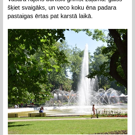
šķiet svaigāks, un veco koku ēna padara
pastaigas ērtas pat karstā laikā.