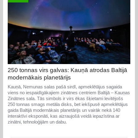
250 tonnas virs galvas: Kauņā atrodas Baltijā
modernākais planetārijs
Kauņā, Nemunas salas pašā sirdī, apmeklētājus sagaida
viens no iespaidīgākajiem zinātnes centriem Baltijā – Kauņas
Zinātnes sala. Tās simbols ir virs ēkas šķietami levitējošs
250 tonnas smags metāla disks, bet iekšpusē apmeklētājus
gaida Baltijā modernākais planetārijs un vairāk nekā 140
interaktīvi eksponāti, kas aizraujošā veidā iepazīstina ar
zinātni, tehnoloģijām un dabu.