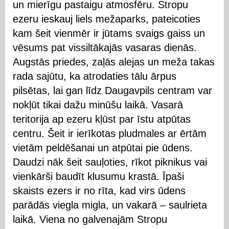
un mierīgu pastaigu atmosfēru. Stropu
ezeru ieskauj liels mežaparks, pateicoties
kam šeit vienmēr ir jūtams svaigs gaiss un
vēsums pat vissiltākajās vasaras dienās.
Augstās priedes, zaļās alejas un meža takas
rada sajūtu, ka atrodaties tālu ārpus
pilsētas, lai gan līdz Daugavpils centram var
nokļūt tikai dažu minūšu laikā. Vasarā
teritorija ap ezeru kļūst par īstu atpūtas
centru. Šeit ir ierīkotas pludmales ar ērtām
vietām peldēšanai un atpūtai pie ūdens.
Daudzi nāk šeit sauļoties, rīkot piknikus vai
vienkārši baudīt klusumu krastā. Īpaši
skaists ezers ir no rīta, kad virs ūdens
parādās viegla migla, un vakarā – saulrieta
laikā. Viena no galvenajām Stropu