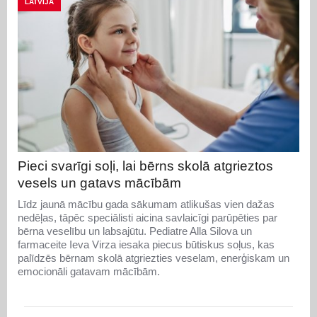
LATVIJA
Pieci svarīgi soļi, lai bērns skolā atgrieztos
vesels un gatavs mācībām
Līdz jaunā mācību gada sākumam atlikušas vien dažas
nedēļas, tāpēc speciālisti aicina savlaicīgi parūpēties par
bērna veselību un labsajūtu. Pediatre Alla Silova un
farmaceite Ieva Virza iesaka piecus būtiskus soļus, kas
palīdzēs bērnam skolā atgriezties veselam, enerģiskam un
emocionāli gatavam mācībām.