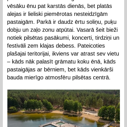
vēsāku ēnu pat karstās dienās, bet platās
alejas ir lieliski piemērotas nesteidzīgām
pastaigām. Parkā ir daudz ērtu soliņu, puķu
dobju un zaļo zonu atpūtai. Vasarā šeit bieži
notiek pilsētas pasākumi, koncerti, tirdziņi un
festivāli zem klajas debess. Pateicoties
plašajai teritorijai, ikviens var atrast sev vietu
– kāds nāk palasīt grāmatu koku ēnā, kāds
pastaigājas ar bērniem, bet kāds vienkārši
bauda mierīgo atmosfēru pilsētas centrā.