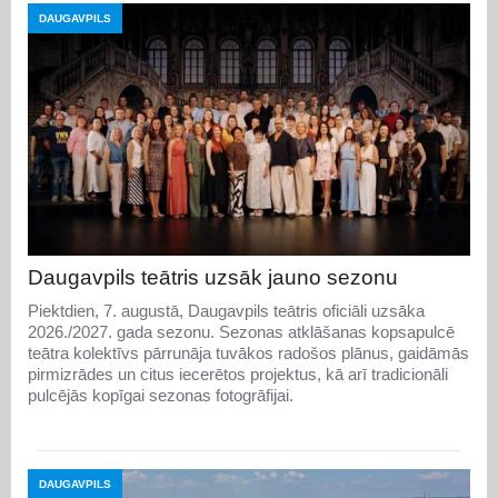
DAUGAVPILS
Daugavpils teātris uzsāk jauno sezonu
Piektdien, 7. augustā, Daugavpils teātris oficiāli uzsāka
2026./2027. gada sezonu. Sezonas atklāšanas kopsapulcē
teātra kolektīvs pārrunāja tuvākos radošos plānus, gaidāmās
pirmizrādes un citus iecerētos projektus, kā arī tradicionāli
pulcējās kopīgai sezonas fotogrāfijai.
DAUGAVPILS