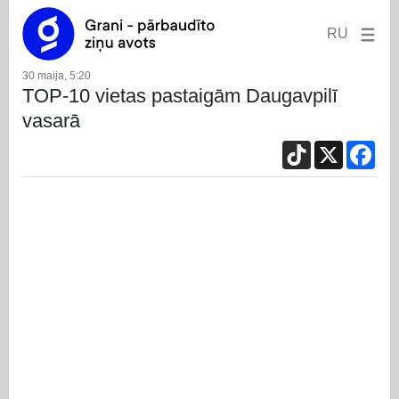
RU
30 maija, 5:20
TOP-10 vietas pastaigām Daugavpilī
vasarā
TikTok
X
Fac