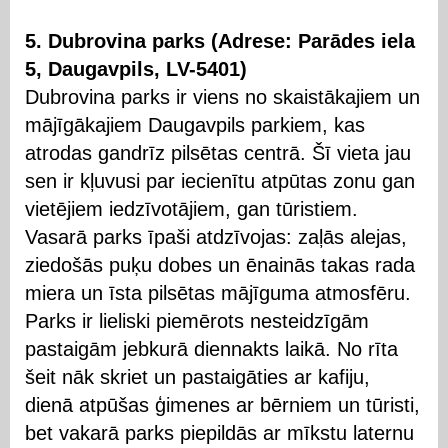
5. Dubrovina parks (Adrese: Parādes iela
5, Daugavpils, LV-5401)
Dubrovina parks ir viens no skaistākajiem un
mājīgākajiem Daugavpils parkiem, kas
atrodas gandrīz pilsētas centrā. Šī vieta jau
sen ir kļuvusi par iecienītu atpūtas zonu gan
vietējiem iedzīvotājiem, gan tūristiem.
Vasarā parks īpaši atdzīvojas: zaļās alejas,
ziedošās puķu dobes un ēnainās takas rada
miera un īsta pilsētas mājīguma atmosfēru.
Parks ir lieliski piemērots nesteidzīgām
pastaigām jebkurā diennakts laikā. No rīta
šeit nāk skriet un pastaigāties ar kafiju,
dienā atpūšas ģimenes ar bērniem un tūristi,
bet vakarā parks piepildās ar mīkstu laternu