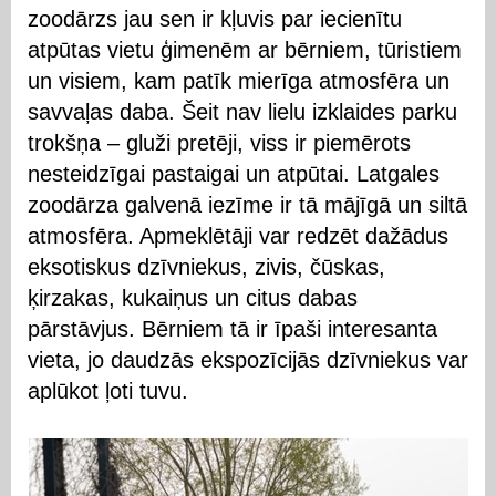
zoodārzs jau sen ir kļuvis par iecienītu
atpūtas vietu ģimenēm ar bērniem, tūristiem
un visiem, kam patīk mierīga atmosfēra un
savvaļas daba. Šeit nav lielu izklaides parku
trokšņa – gluži pretēji, viss ir piemērots
nesteidzīgai pastaigai un atpūtai. Latgales
zoodārza galvenā iezīme ir tā mājīgā un siltā
atmosfēra. Apmeklētāji var redzēt dažādus
eksotiskus dzīvniekus, zivis, čūskas,
ķirzakas, kukaiņus un citus dabas
pārstāvjus. Bērniem tā ir īpaši interesanta
vieta, jo daudzās ekspozīcijās dzīvniekus var
aplūkot ļoti tuvu.