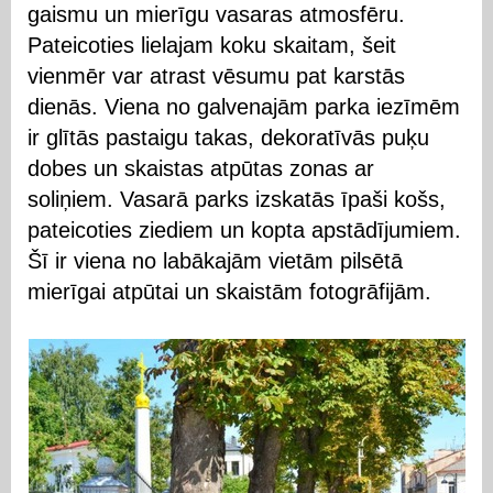
gaismu un mierīgu vasaras atmosfēru.
Pateicoties lielajam koku skaitam, šeit
vienmēr var atrast vēsumu pat karstās
dienās. Viena no galvenajām parka iezīmēm
ir glītās pastaigu takas, dekoratīvās puķu
dobes un skaistas atpūtas zonas ar
soliņiem. Vasarā parks izskatās īpaši košs,
pateicoties ziediem un kopta apstādījumiem.
Šī ir viena no labākajām vietām pilsētā
mierīgai atpūtai un skaistām fotogrāfijām.