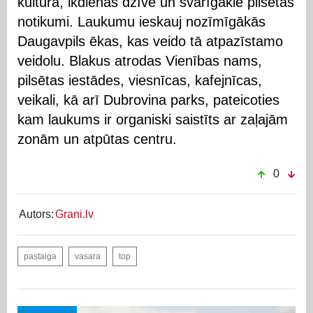
kultūra, ikdienas dzīve un svarīgākie pilsētas
notikumi. Laukumu ieskauj nozīmīgākās
Daugavpils ēkas, kas veido tā atpazīstamo
veidolu. Blakus atrodas Vienības nams,
pilsētas iestādes, viesnīcas, kafejnīcas,
veikali, kā arī Dubrovina parks, pateicoties
kam laukums ir organiski saistīts ar zaļajām
zonām un atpūtas centru.
0
Autors:
Grani.lv
pastaiga
vasara
top