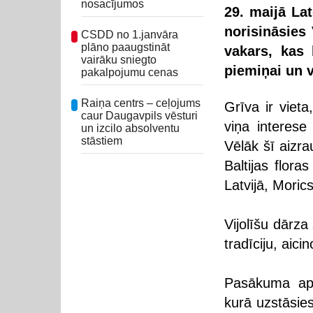
nosacījumos
29. maijā La
norisināsies 
CSDD no 1.janvāra
plāno paaugstināt
vakars, kas 
vairāku sniegto
piemiņai un v
pakalpojumu cenas
Raiņa centrs – ceļojums
Grīva ir vieta
caur Daugavpils vēsturi
viņa interese
un izcilo absolventu
stāstiem
Vēlāk šī aizr
Baltijas flora
Latvijā, Moric
Vijolīšu dārza
tradīciju, aic
Pasākuma apm
kurā uzstāsie