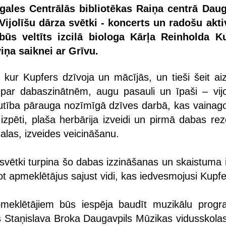
tgales Centrālās bibliotēkas Raiņa centrā Daug
Vijolīšu dārza svētki - koncerts un radošu akti
būs veltīts izcilā biologa Kārļa Reinholda K
iņa saiknei ar Grīvu.
, kur Kupfers dzīvoja un mācījās, un tieši šeit ai
 par dabaszinātnēm, augu pasauli un īpaši – vijo
autība pārauga nozīmīgā dzīves darbā, kas vainago
s izpēti, plaša herbārija izveidi un pirmā dabas re
salas, izveides veicināšanu.
 svētki turpina šo dabas izzināšanas un skaistuma 
inot apmeklētājus sajust vidi, kas iedvesmojusi Kupfe
eklētājiem būs iespēja baudīt muzikālu prog
s Staņislava Broka Daugavpils Mūzikas vidusskolas