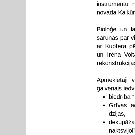
instrumentu 
novada Kalkūn
Bioloģe un l
sarunas par v
ar Kupfera pē
un Irēna Voi
rekonstrukcija
Apmeklētāji v
galvenais ied
biedrība “
Grīvas ad
dzijas,
dekupāž
naktsvijol