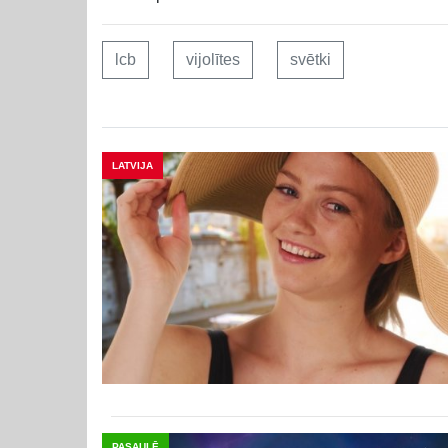
lcb
vijolītes
svētki
LATVIJA
PASAULĒ