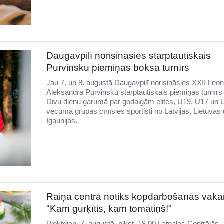
Daugavpilī norisināsies starptautiskais
Purvinsku piemiņas boksa turnīrs
Jau 7. un 8. augustā Daugavpilī norisināsies XXII Leo
Aleksandra Purvinsku starptautiskais piemiņas turnīrs
Divu dienu garumā par godalgām elites, U19, U17 un 
vecuma grupās cīnīsies sportisti no Latvijas, Lietuvas
Igaunijas.
Raiņa centrā notiks kopdarbošanās vaka
"Kam gurķītis, kam tomātiņš!"
Piektdien, 7. augustā, plkst. 18.00 Latgales Centrālās