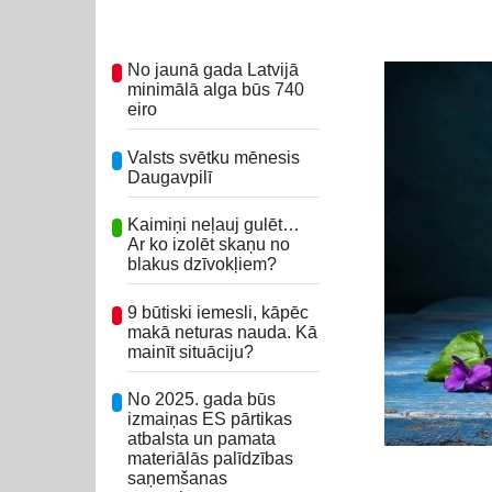
No jaunā gada Latvijā
minimālā alga būs 740
eiro
Valsts svētku mēnesis
Daugavpilī
Kaimiņi neļauj gulēt…
Ar ko izolēt skaņu no
blakus dzīvokļiem?
9 būtiski iemesli, kāpēc
makā neturas nauda. Kā
mainīt situāciju?
No 2025. gada būs
izmaiņas ES pārtikas
atbalsta un pamata
materiālās palīdzības
saņemšanas