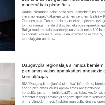
modernākais planetārijs
Kauņā, Nemunas salas pašā sirdī, apmeklētājus saga
viens no iespaidīgākajiem zinātnes centriem Baltijā –
Zinātnes sala. Tās simbols ir virs ēkas šķietami levitē
tonnas smags metāla disks, bet iekšpusē apmeklētāju
Baltijā modernākais planetārijs un vairāk nekā 140 inter
eksponāti, kas aizraujošā veidā iepazīstina ar zinātni,
tehnoloģijām un dabu.
Daugavpils reģionālajā slimnīcā bērniem
pieejamas valsts apmaksātas anesteziol
konsultācijas
SIA “Daugavpils reģionālā slimnīca” informē, ka bērni
šobrīd pieejamas valsts apmaksātas anesteziologa
konsultācijas ar minimālu gaidīšanas laiku. Vecāki aici
izmantot iespēju savlaicīgi saņemt speciālista konsultā
pirms plānotām medicīniskām manipulācijām vai oper