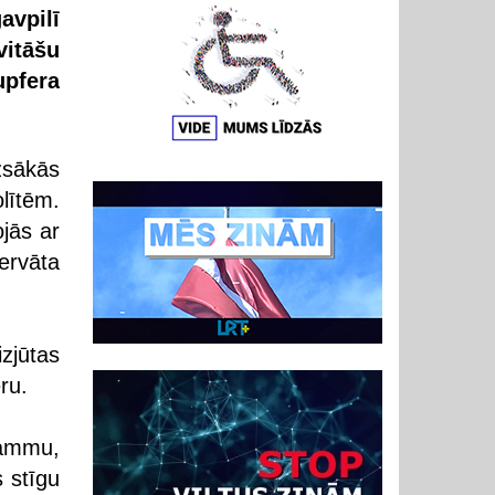
avpilī
vitāšu
upfera
zsākās
lītēm.
jās ar
zervāta
izjūtas
ru.
rammu,
 stīgu