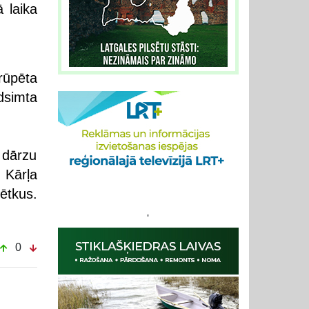
 laika
ūpēta
adsimta
 dārzu
 Kārļa
ētkus.
'
0