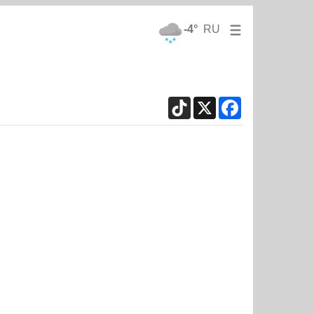
-4°
RU
TikTok
X
Facebook