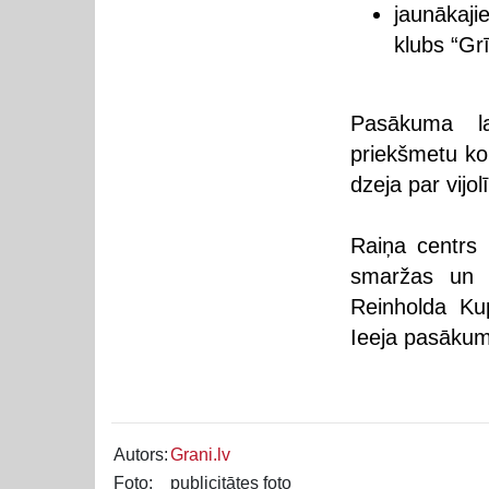
jaunākaji
klubs “Gr
Pasākuma la
priekšmetu kol
dzeja par vijo
Raiņa centrs 
smaržas un 
Reinholda Ku
Ieeja pasākum
Autors:
Grani.lv
Foto:
publicitātes foto