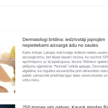
Dermatologi brīdina: iedzīvotāji joprojām
nepietiekami aizsargā ādu no saules
Katrs trešais Latvijas iedzīvotājs ikdienā nelieto saules
aizsargkrēmu, bet tikpat daudzi nezina, ko nozīmē SP
apzīmējums uz tā iepakojuma, liecina “Mēness aptiek
pētījumu aģentūras “Norstat” veiktā aptauja. Dermatolo
atgādina, ka regulāra aizsardzība pret ultravioleto sta
palīdz samazināt priekšlaicīgas ādas novecošanās un
vēža risku.
250 tonnas virs galvas: Kauņā atrodas Bal