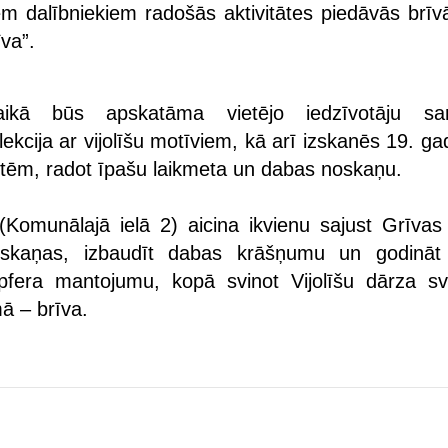
em dalībniekiem radošās aktivitātes piedāvās brīvā
īva”.
ikā būs apskatāma vietējo iedzīvotāju sar
ekcija ar vijolīšu motīviem, kā arī izskanēs 19. g
lītēm, radot īpašu laikmeta un dabas noskaņu.
(Komunālajā ielā 2) aicina ikvienu sajust Grīvas
skaņas, izbaudīt dabas krāšņumu un godināt
pfera mantojumu, kopā svinot Vijolīšu dārza sv
ā – brīva.