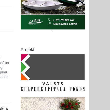
'
Projekti
F
as” un
gi
rojumu
 ādas
tijā