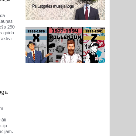
ida
 Kauņas
jošs 250
s gaida
aktīvi
oga
em
nāti
ciju
ācijām.