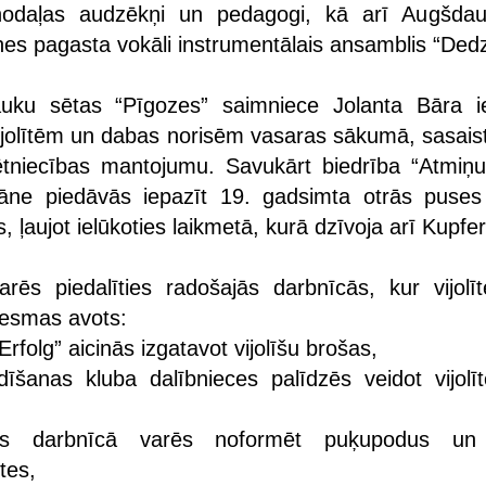
nodaļas audzēkņi un pedagogi, kā arī Augšda
es pagasta vokāli instrumentālais ansamblis “Ded
auku sētas “Pīgozes” saimniece Jolanta Bāra i
ijolītēm un dabas norisēm vasaras sākumā, sasaist
tniecības mantojumu. Savukārt biedrība “Atmiņu
tāne piedāvās iepazīt 19. gadsimta otrās puses
s, ļaujot ielūkoties laikmetā, kurā dzīvoja arī Kupfer
arēs piedalīties radošajās darbnīcās, kur vijolī
vesmas avots:
Erfolg” aicinās izgatavot vijolīšu brošas,
īšanas kluba dalībnieces palīdzēs veidot vijolī
as darbnīcā varēs noformēt puķupodus un 
ītes,