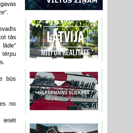
ugavas
ze”.
evadīs
ot tās
 lāde”
 tērpu
s.
te būs
tes no
iesēt