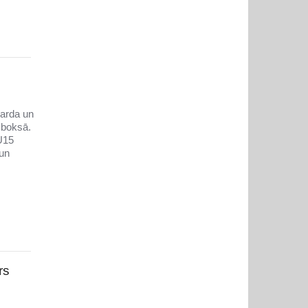
narda un
 boksā.
U15
 un
rs