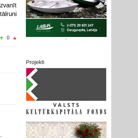
zvanīt
ālruni
0
'
Projekti