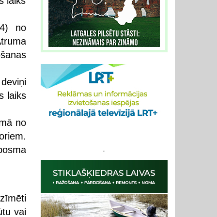
 laiks
14) no
Ātruma
ošanas
deviņi
 laiks
smā no
oriem.
tposma
'
zīmēti
ūtu vai