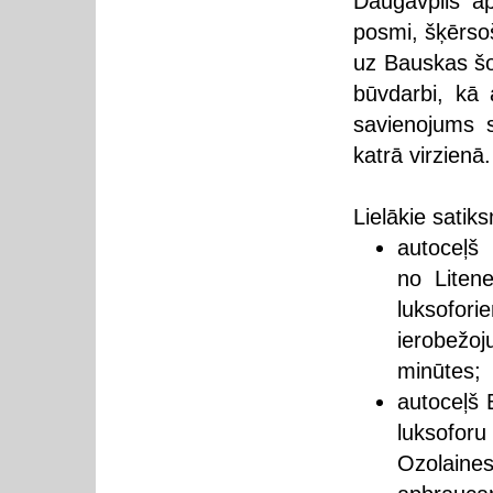
Daugavpils a
posmi, šķērso
uz Bauskas šos
būvdarbi, kā a
savienojums 
katrā virzienā
Lielākie satik
autoceļš 
no Liten
luksofo
ierobežo
minūtes;
autoceļš 
luksofor
Ozolaines