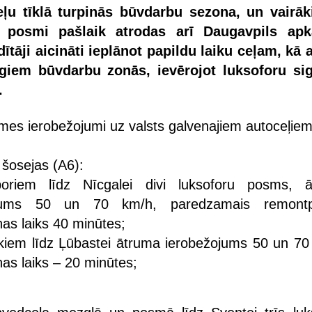
eļu tīklā turpinās būvdarbu sezona, un vairāk
 posmi pašlaik atrodas arī Daugavpils apkā
ītāji aicināti ieplānot papildu laiku ceļam, kā a
giem būvdarbu zonās, ievērojot luksoforu si
.
smes ierobežojumi uz valsts galvenajiem autoceļiem
 šosejas (A6):
riem līdz Nīcgalei divi luksoforu posms, 
ojums 50 un 70 km/h, paredzamais remont
as laiks 40 minūtes;
kiem līdz Ļūbastei ātruma ierobežojums 50 un 70
as laiks – 20 minūtes;