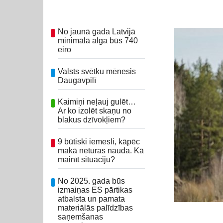
No jaunā gada Latvijā
minimālā alga būs 740
eiro
Valsts svētku mēnesis
Daugavpilī
Kaimiņi neļauj gulēt…
Ar ko izolēt skaņu no
blakus dzīvokļiem?
9 būtiski iemesli, kāpēc
makā neturas nauda. Kā
mainīt situāciju?
No 2025. gada būs
izmaiņas ES pārtikas
atbalsta un pamata
materiālās palīdzības
saņemšanas