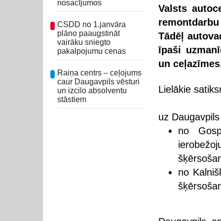
nosacījumos
Valsts autoc
remontdarbu
CSDD no 1.janvāra
plāno paaugstināt
Tādēļ autovad
vairāku sniegto
īpaši uzmanī
pakalpojumu cenas
un ceļazīmes
Raiņa centrs – ceļojums
caur Daugavpils vēsturi
Lielākie satik
un izcilo absolventu
stāstiem
uz Daugavpils
no Gospo
ierobež
šķērsošan
no Kalniš
šķērsošan