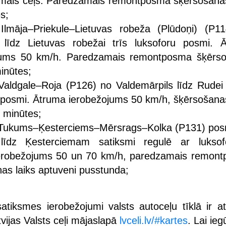
mais ceļš. Paredzamais remontposma šķērsošanas
s;
 Ilmāja–Priekule–Lietuvas robeža (Plūdoņi) (P1
s līdz Lietuvas robežai trīs luksoforu posmi. 
jums 50 km/h. Paredzamais remontposma šķērs
minūtes;
Valdgale–Roja (P126) no Valdemārpils līdz Rudei 
 posmi. Ātruma ierobežojums 50 km/h, šķērsošanas
0 minūtes;
 Tukums–Ķesterciems–Mērsrags–Kolka (P131) po
īdz Ķesterciemam satiksmi regulē ar luksof
erobežojums 50 un 70 km/h, paredzamais remon
as laiks aptuveni pusstunda;
satiksmes ierobežojumi valsts autoceļu tīklā ir at
vijas Valsts ceļi mājaslapā
lvceli.lv/#kartes
. Lai ieg