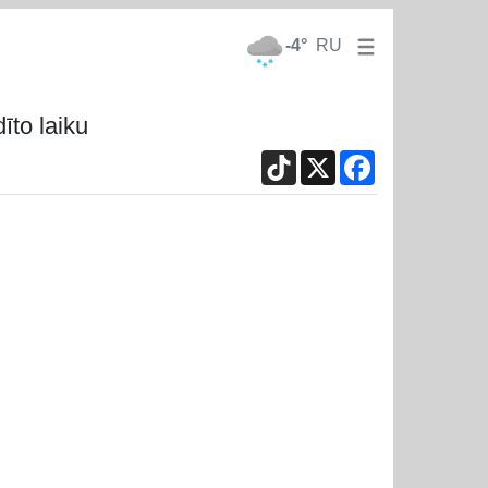
-4°
RU
īto laiku
TikTok
X
Facebook