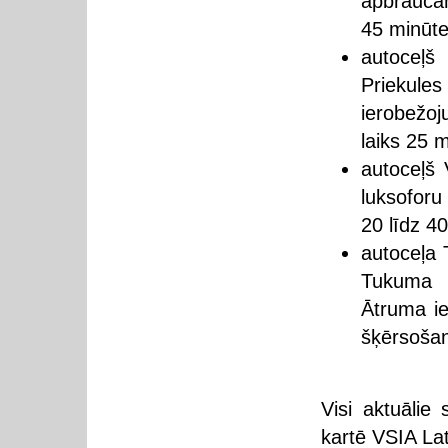
apbrauca
45 minūte
autoceļš
Priekule
ierobežo
laiks 25 
autoceļš 
luksoforu
20 līdz 4
autoceļa
Tukuma l
Ātruma i
šķērsošan
Visi aktuālie 
kartē VSIA Lat