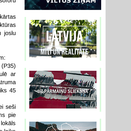
soforu
 kārtas
ktūras
 joslu
em:
 (P35)
ulē ar
truma
iks 45
i seši
ms pie
lokāls