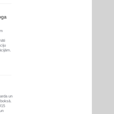
oga
em
nāti
ciju
ācijām.
narda un
 boksā.
U15
 un