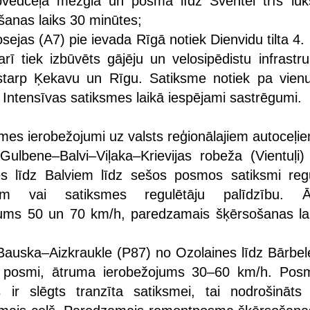
pvedceļa mezglā un posmā līdz Sventei trīs luk
šanas laiks 30 minūtes;
ejas (A7) pie ievada Rīgā notiek Dienvidu tilta 4.
rī tiek izbūvēts gājēju un velosipēdistu infrastru
starp Ķekavu un Rīgu. Satiksme notiek pa vienu
. Intensīvas satiksmes laikā iespējami sastrēgumi.
smes ierobežojumi uz valsts reģionālajiem autoceļi
Gulbene–Balvi–Viļaka–Krievijas robeža (Vientuļi)
es līdz Balviem līdz sešos posmos satiksmi reg
riem vai satiksmes regulētāju palīdzību. Ā
jums 50 un 70 km/h, paredzamais šķērsošanas la
Bauska–Aizkraukle (P87) no Ozolaines līdz Bārbele
u posmi, ātruma ierobežojums 30–60 km/h. Pos
 ir slēgts tranzīta satiksmei, tai nodrošināts 