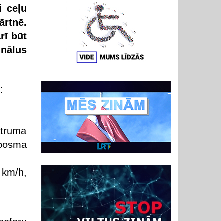
i ceļu
rtnē.
rī būt
gnālus
:
ātruma
posma
 km/h,