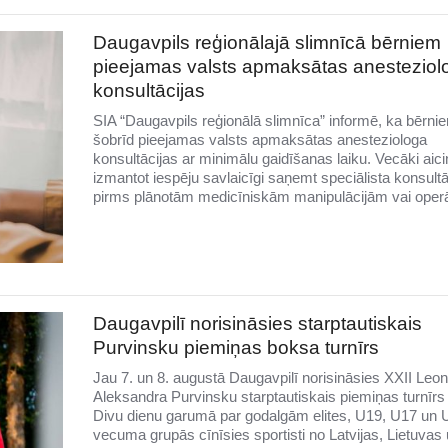
Daugavpils reģionālajā slimnīcā bērniem
pieejamas valsts apmaksātas anesteziol
konsultācijas
SIA “Daugavpils reģionālā slimnīca” informē, ka bērni
šobrīd pieejamas valsts apmaksātas anesteziologa
konsultācijas ar minimālu gaidīšanas laiku. Vecāki aici
izmantot iespēju savlaicīgi saņemt speciālista konsultā
pirms plānotām medicīniskām manipulācijām vai oper
Daugavpilī norisināsies starptautiskais
Purvinsku piemiņas boksa turnīrs
Jau 7. un 8. augustā Daugavpilī norisināsies XXII Leo
Aleksandra Purvinsku starptautiskais piemiņas turnīrs
Divu dienu garumā par godalgām elites, U19, U17 un 
vecuma grupās cīnīsies sportisti no Latvijas, Lietuvas