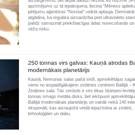
aizsargkrēmu, bet tikpat daudzi nezina, ko nozīmē SP
apzīmējums uz tā iepakojuma, liecina “Mēness aptiek
pētījumu aģentūras “Norstat” veiktā aptauja. Dermatolo
atgādina, ka regulāra aizsardzība pret ultravioleto sta
palīdz samazināt priekšlaicīgas ādas novecošanās un
vēža risku.
250 tonnas virs galvas: Kauņā atrodas Bal
modernākais planetārijs
Kauņā, Nemunas salas pašā sirdī, apmeklētājus saga
viens no iespaidīgākajiem zinātnes centriem Baltijā –
Zinātnes sala. Tās simbols ir virs ēkas šķietami levitē
tonnas smags metāla disks, bet iekšpusē apmeklētāju
Baltijā modernākais planetārijs un vairāk nekā 140 inter
eksponāti, kas aizraujošā veidā iepazīstina ar zinātni,
tehnoloģijām un dabu.