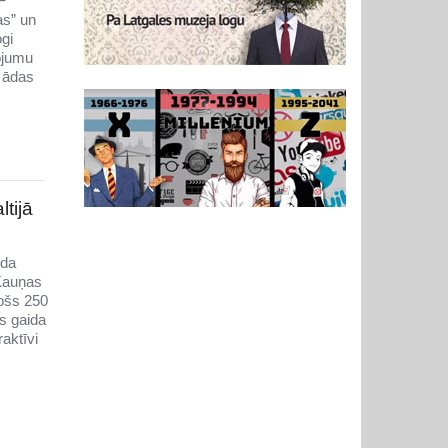
F
as” un
gi
rojumu
 ādas
tijā
ida
 Kauņas
jošs 250
s gaida
aktīvi