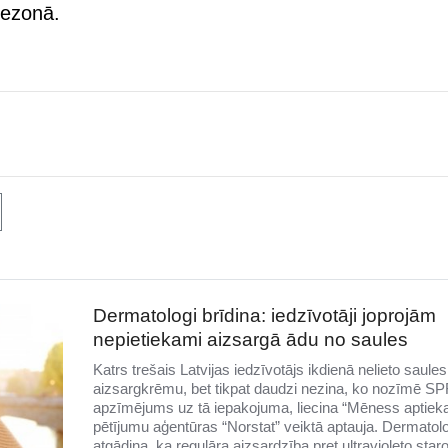
sezonā.
Dermatologi brīdina: iedzīvotāji joprojām
nepietiekami aizsargā ādu no saules
Katrs trešais Latvijas iedzīvotājs ikdienā nelieto saules
aizsargkrēmu, bet tikpat daudzi nezina, ko nozīmē SP
apzīmējums uz tā iepakojuma, liecina “Mēness aptiek
pētījumu aģentūras “Norstat” veiktā aptauja. Dermatolo
atgādina, ka regulāra aizsardzība pret ultravioleto sta