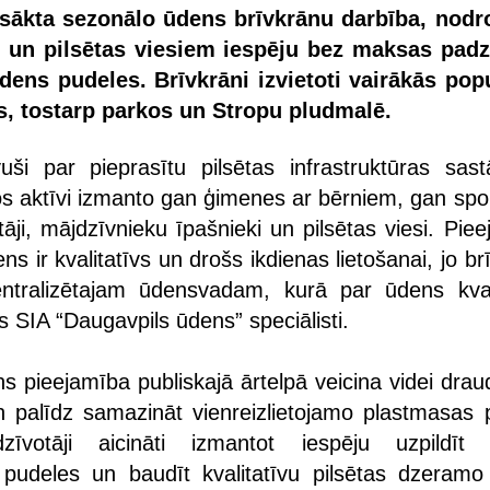
tsākta sezonālo ūdens brīvkrānu darbība, nodr
m un pilsētas viesiem iespēju bez maksas padz
ūdens pudeles. Brīvkrāni izvietoti vairākās pop
s, tostarp parkos un Stropu pludmalē.
vuši par pieprasītu pilsētas infrastruktūras sast
 Tos aktīvi izmanto gan ģimenes ar bērniem, gan spor
tāji, mājdzīvnieku īpašnieki un pilsētas viesi. Pie
s ir kvalitatīvs un drošs ikdienas lietošanai, jo br
centralizētajam ūdensvadam, kurā par ūdens kval
as SIA “Daugavpils ūdens” speciālisti.
 pieejamība publiskajā ārtelpā veicina videi drau
palīdz samazināt vienreizlietojamo plastmasas 
dzīvotāji aicināti izmantot iespēju uzpildīt
pudeles un baudīt kvalitatīvu pilsētas dzeramo