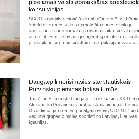
pieejamas valsts apmaksātas anesteziol
konsultācijas
SIA “Daugavpils reģionālā slimnīca” informē, ka bērni
šobrīd pieejamas valsts apmaksātas anesteziologa
konsultācijas ar minimālu gaidīšanas laiku. Vecāki aici
izmantot iespēju savlaicīgi saņemt speciālista konsultā
pirms plānotām medicīniskām manipulācijām vai oper
Daugavpilī norisināsies starptautiskais
Purvinsku piemiņas boksa turnīrs
Jau 7. un 8. augustā Daugavpilī norisināsies XXII Leo
Aleksandra Purvinsku starptautiskais piemiņas turnīrs
Divu dienu garumā par godalgām elites, U19, U17 un 
vecuma grupās cīnīsies sportisti no Latvijas, Lietuvas
Igaunijas.