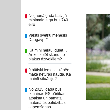
No jaunā gada Latvijā
minimālā alga būs 740
eiro
Valsts svētku mēnesis
Daugavpilī
Kaimiņi neļauj gulēt…
Ar ko izolēt skaņu no
blakus dzīvokļiem?
9 būtiski iemesli, kāpēc
makā neturas nauda. Kā
mainīt situāciju?
No 2025. gada būs
izmaiņas ES pārtikas
atbalsta un pamata
materiālās palīdzības
saņemšanas