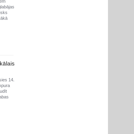
ņem
glabājas
isks
šākā
kālais
sies 14.
mpura
udīt
abas