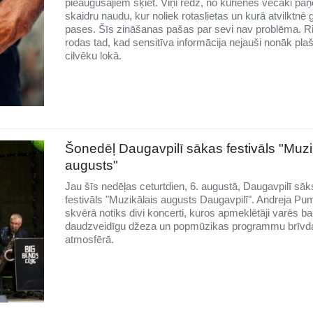
pieaugušajiem šķiet. Viņi redz, no kurienes vecāki pa
skaidru naudu, kur noliek rotaslietas un kurā atvilktnē 
pases. Šīs zināšanas pašas par sevi nav problēma. R
rodas tad, kad sensitīva informācija nejauši nonāk pla
cilvēku lokā.
Šonedēļ Daugavpilī sākas festivāls "Muzi
augusts"
Jau šīs nedēļas ceturtdien, 6. augustā, Daugavpilī sāk
festivāls "Muzikālais augusts Daugavpilī". Andreja Pu
skvērā notiks divi koncerti, kuros apmeklētāji varēs ba
daudzveidīgu džeza un popmūzikas programmu brīvd
atmosfērā.