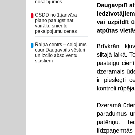
nosacījumos
Daugavpilī a
iedzīvotājie
CSDD no 1.janvāra
plāno paaugstināt
vai uzpildīt 
vairāku sniegto
atpūtas vietā
pakalpojumu cenas
Raiņa centrs – ceļojums
Brīvkrāni kļu
caur Daugavpils vēsturi
siltajā laikā.
un izcilo absolventu
stāstiem
pastaigu cienī
dzeramais ūden
ir pieslēgti 
kontroli rūpēj
Dzeramā ūdens
paradumus un 
patēriņu. Ie
līdzpaņemtās 