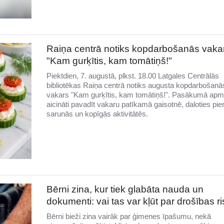
Raiņa centrā notiks kopdarbošanās vaka
"Kam gurķītis, kam tomātiņš!"
Piektdien, 7. augustā, plkst. 18.00 Latgales Centrālās
bibliotēkas Raiņa centrā notiks augusta kopdarbošanā
vakars "Kam gurķītis, kam tomātiņš!". Pasākumā apme
aicināti pavadīt vakaru patīkamā gaisotnē, daloties pie
sarunās un kopīgās aktivitātēs.
Bērni zina, kur tiek glabāta nauda un
dokumenti: vai tas var kļūt par drošības r
Bērni bieži zina vairāk par ģimenes īpašumu, nekā