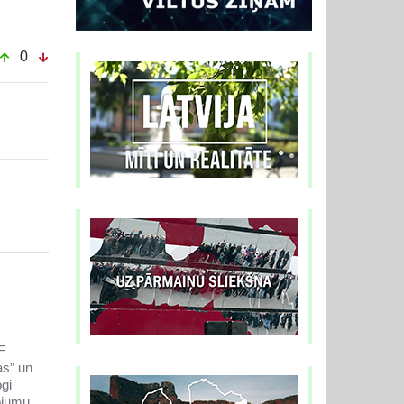
0
F
as” un
gi
rojumu