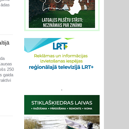
 ādas
tijā
ida
 Kauņas
jošs 250
s gaida
aktīvi
'