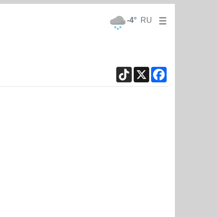
-4°
RU
TikTok
X
Facebook