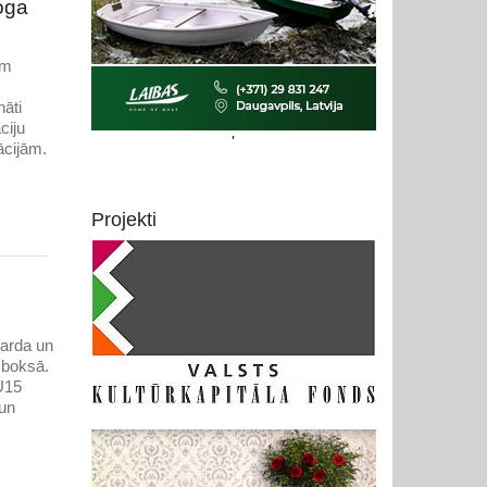
oga
em
nāti
ciju
'
ācijām.
Projekti
narda un
 boksā.
U15
 un