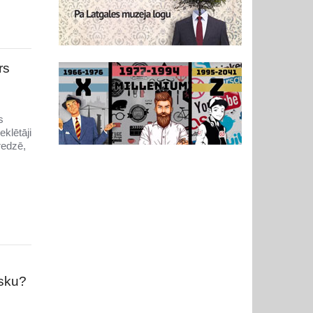
rs
s
klētāji
redzē,
isku?