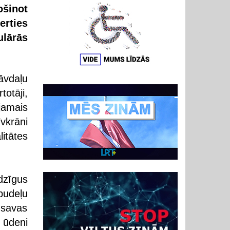
ošinot
erties
ulārās
āvdaļu
totāji,
ejamais
īvkrāni
itātes
dzīgus
pudeļu
 savas
 ūdeni