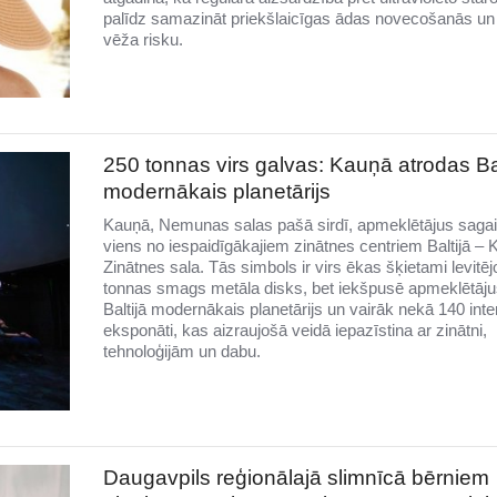
palīdz samazināt priekšlaicīgas ādas novecošanās un
vēža risku.
250 tonnas virs galvas: Kauņā atrodas Bal
modernākais planetārijs
Kauņā, Nemunas salas pašā sirdī, apmeklētājus saga
viens no iespaidīgākajiem zinātnes centriem Baltijā –
Zinātnes sala. Tās simbols ir virs ēkas šķietami levitē
tonnas smags metāla disks, bet iekšpusē apmeklētāju
Baltijā modernākais planetārijs un vairāk nekā 140 inter
eksponāti, kas aizraujošā veidā iepazīstina ar zinātni,
tehnoloģijām un dabu.
Daugavpils reģionālajā slimnīcā bērniem