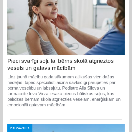
Pieci svarīgi soļi, lai bērns skolā atgrieztos
vesels un gatavs mācībām
Līdz jaunā mācību gada sākumam atlikušas vien dažas
nedēļas, tāpēc speciālisti aicina savlaicīgi parūpēties par
bērna veselību un labsajūtu. Pediatre Alla Silova un
farmaceite Ieva Virza iesaka piecus būtiskus soļus, kas
palīdzēs bērnam skolā atgriezties veselam, enerģiskam un
emocionāli gatavam mācībām.
DAUGAVPILS