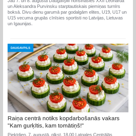
Jau 7. un 8. augustā Daugavpilī norisināsies XXII Leonarda
un Aleksandra Purvinsku starptautiskais piemiņas turnīrs
boksā. Divu dienu garumā par godalgām elites, U19, U17 un
U15 vecuma grupās cīnīsies sportisti no Latvijas, Lietuvas
un Igaunijas.
DAUGAVPILS
Raiņa centrā notiks kopdarbošanās vakars
"Kam gurķītis, kam tomātiņš!"
Piektdien, 7. augustā, plkst. 18.00 Latgales Centrālās