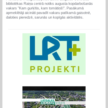
bibliotēkas Raiņa centrā notiks augusta kopdarbošanās
vakars "Kam gurķītis, kam tomātiņš!". Pasākumā
apmeklētāji aicināti pavadīt vakaru patīkamā gaisotnē,
daloties pieredzē, sarunās un kopīgās aktivitātēs.