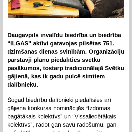
Daugavpils invalīdu biedrība un biedrība
“ILGAS” aktīvi gatavojas pilsētas 751.
dzimšanas dienas svinībām. Organizāciju
pārstāvji plāno piedalīties svētku
pasākumos, tostarp tradicionālajā Svētku
gājienā, kas ik gadu pulcē simtiem
dalībnieku.
Šogad biedrību dalībnieki piedalīsies arī
gājiena konkursa nominācijās “Izdomas
bagātākais kolektīvs” un “Vissaliedētākais
kolektīvs”, rādot gan savu radošumu, gan