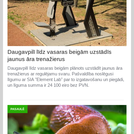
Daugavpilī līdz vasaras beigām uzstādīs
jaunus āra trenažierus
Daugavpilī līdz vasaras beigām plānots uzstādīt jaunus āra
trenažierus ar regulējamu svaru. Pašvaldība noslēgusi
līgumu ar SIA "Element Lab" par to izgatavošanu un piegādi,
un līguma summa ir 24 100 eiro bez PVN.
PASAULĒ