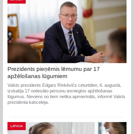
Prezidents pieņēmis lēmumu par 17
apžēlošanas lūgumiem
Valsts prezidents Edgars Rinkēvičs ceturtdien, 6. augustā,
izskatīja 17 notiesāto personu iesniegtos apžēlošanas
lūgumus. Neviens no tiem netika apmierināts, informē Valsts
prezidenta kanceleja.
LATVIJA