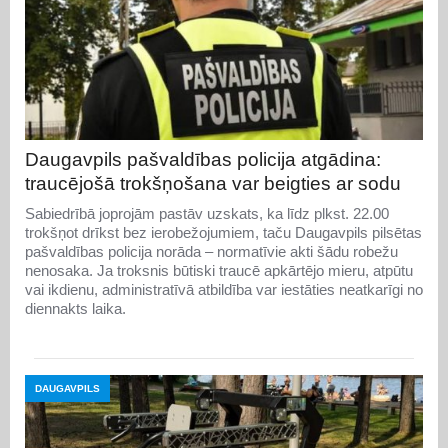
Daugavpils pašvaldības policija atgādina:
traucējošā trokšņošana var beigties ar sodu
Sabiedrībā joprojām pastāv uzskats, ka līdz plkst. 22.00
trokšņot drīkst bez ierobežojumiem, taču Daugavpils pilsētas
pašvaldības policija norāda – normatīvie akti šādu robežu
nenosaka. Ja troksnis būtiski traucē apkārtējo mieru, atpūtu
vai ikdienu, administratīvā atbildība var iestāties neatkarīgi no
diennakts laika.
DAUGAVPILS