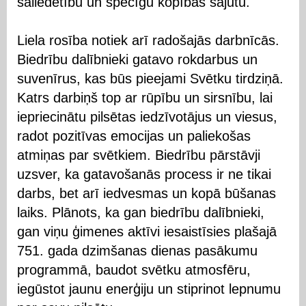
saliedētību un spēcīgu kopības sajūtu.
Liela rosība notiek arī radošajās darbnīcās.
Biedrību dalībnieki gatavo rokdarbus un
suvenīrus, kas būs pieejami Svētku tirdziņā.
Katrs darbiņš top ar rūpību un sirsnību, lai
iepriecinātu pilsētas iedzīvotājus un viesus,
radot pozitīvas emocijas un paliekošas
atmiņas par svētkiem. Biedrību pārstāvji
uzsver, ka gatavošanās process ir ne tikai
darbs, bet arī iedvesmas un kopā būšanas
laiks. Plānots, ka gan biedrību dalībnieki,
gan viņu ģimenes aktīvi iesaistīsies plašajā
751. gada dzimšanas dienas pasākumu
programmā, baudot svētku atmosfēru,
iegūstot jaunu enerģiju un stiprinot lepnumu