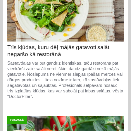
Trīs kļūdas, kuru dēļ mājās gatavoti salāti
negaršo kā restorānā
Sastāvdaļas var būt gandrīz identiskas, taču restorānā pat
vienkārši zaļie salāti nereti šķiet daudz gardāki nekā mājās
gatavotie. Noslēpums ne vienmēr slēpjas īpašās mērcēs vai
dārgos produktos – liela nozīme ir tam, kā sastāvdaļas tiek
sagatavotas un sajauktas. Profesionāls šefpavārs nosauc
trīs izplatītas kļūdas, kas var sabojāt pat labus salātus, vēsta
“DoctorPiter”.
PASAULĒ