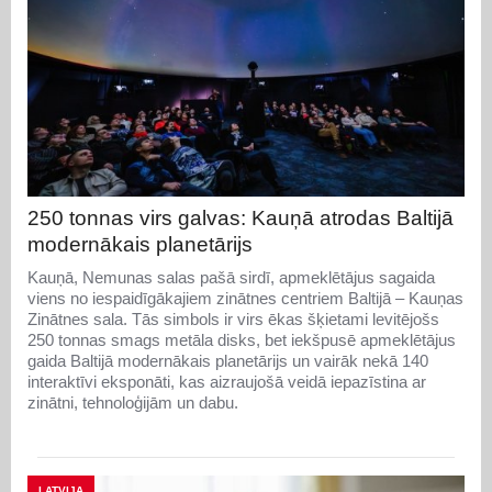
250 tonnas virs galvas: Kauņā atrodas Baltijā
modernākais planetārijs
Kauņā, Nemunas salas pašā sirdī, apmeklētājus sagaida
viens no iespaidīgākajiem zinātnes centriem Baltijā – Kauņas
Zinātnes sala. Tās simbols ir virs ēkas šķietami levitējošs
250 tonnas smags metāla disks, bet iekšpusē apmeklētājus
gaida Baltijā modernākais planetārijs un vairāk nekā 140
interaktīvi eksponāti, kas aizraujošā veidā iepazīstina ar
zinātni, tehnoloģijām un dabu.
LATVIJA