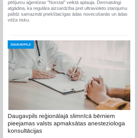
pētījumu aģentūras “Norstat” veiktā aptauja. Dermatologi
atgādina, ka regulāra aizsardzība pret ultravioleto starojumu
palīdz samazināt priekšlaicīgas ādas novecošanās un ādas
vēža risku.
DAUGAVPILS
Daugavpils reģionālajā slimnīcā bērniem
pieejamas valsts apmaksātas anesteziologa
konsultācijas