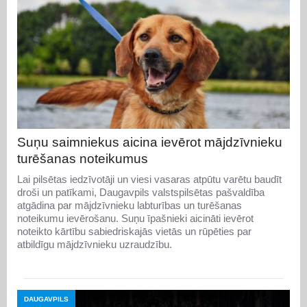
Suņu saimniekus aicina ievērot mājdzīvnieku
turēšanas noteikumus
Lai pilsētas iedzīvotāji un viesi vasaras atpūtu varētu baudīt
droši un patīkami, Daugavpils valstspilsētas pašvaldība
atgādina par mājdzīvnieku labturības un turēšanas
noteikumu ievērošanu. Suņu īpašnieki aicināti ievērot
noteikto kārtību sabiedriskajās vietās un rūpēties par
atbildīgu mājdzīvnieku uzraudzību.
DAUGAVPILS