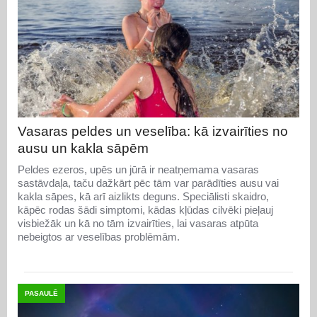
Vasaras peldes un veselība: kā izvairīties no
ausu un kakla sāpēm
Peldes ezeros, upēs un jūrā ir neatņemama vasaras
sastāvdaļa, taču dažkārt pēc tām var parādīties ausu vai
kakla sāpes, kā arī aizlikts deguns. Speciālisti skaidro,
kāpēc rodas šādi simptomi, kādas kļūdas cilvēki pieļauj
visbiežāk un kā no tām izvairīties, lai vasaras atpūta
nebeigtos ar veselības problēmām.
PASAULĒ