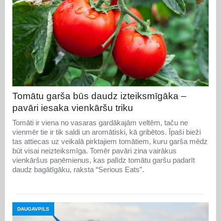
Tomātu garša būs daudz izteiksmīgāka –
pavāri iesaka vienkāršu triku
Tomāti ir viena no vasaras gardākajām veltēm, taču ne
vienmēr tie ir tik saldi un aromātiski, kā gribētos. Īpaši bieži
tas attiecas uz veikalā pirktajiem tomātiem, kuru garša mēdz
būt visai neizteiksmīga. Tomēr pavāri zina vairākus
vienkāršus paņēmienus, kas palīdz tomātu garšu padarīt
daudz bagātīgāku, raksta “Serious Eats”.
DAUGAVPILS