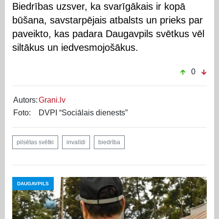
Biedrības uzsver, ka svarīgākais ir kopā
būšana, savstarpējais atbalsts un prieks par
paveikto, kas padara Daugavpils svētkus vēl
siltākus un iedvesmojošākus.
0
Autors:
Grani.lv
Foto:
DVPI “Sociālais dienests”
pilsētas svētki
invalīdi
biedrība
DAUGAVPILS