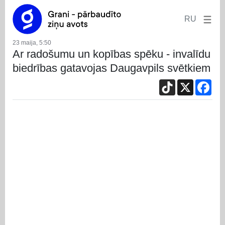
RU
23 maija, 5:50
Ar radošumu un kopības spēku - invalīdu
biedrības gatavojas Daugavpils svētkiem
TikTok
X
Fac