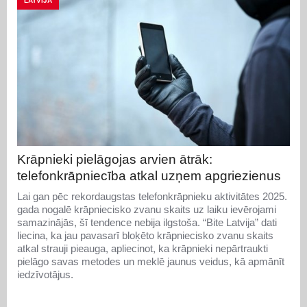
LATVIJA
Krāpnieki pielāgojas arvien ātrāk:
telefonkrāpniecība atkal uzņem apgriezienus
Lai gan pēc rekordaugstas telefonkrāpnieku aktivitātes 2025.
gada nogalē krāpniecisko zvanu skaits uz laiku ievērojami
samazinājās, šī tendence nebija ilgstoša. “Bite Latvija” dati
liecina, ka jau pavasarī bloķēto krāpniecisko zvanu skaits
atkal strauji pieauga, apliecinot, ka krāpnieki nepārtraukti
pielāgo savas metodes un meklē jaunus veidus, kā apmānīt
iedzīvotājus.