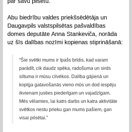
par savu pilsētu.
Abu biedrību valdes priekšsēdētāja un
Daugavpils valstspilsētas pašvaldības
domes deputāte Anna Stankeviča, norāda
uz šīs dalības nozīmi kopienas stiprināšanā:
“Šie svētki mums ir īpašs brīdis, kad varam
parādīt, cik daudz spēka, radošuma un sirds
siltuma ir mūsu cilvēkos. Dalība gājienā un
kopīga gatavošanās vieno mūs un dod iespēju
ikvienam justies piederīgam un vajadzīgam.
Mēs vēlamies, lai katrs darbs un katra aktivitāte
svētkos nestu prieku gan mums pašiem, gan
visai pilsētai.”