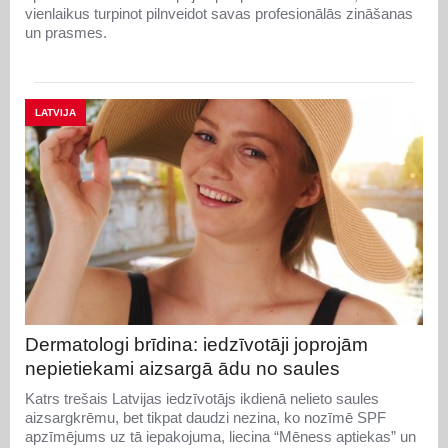
vienlaikus turpinot pilnveidot savas profesionālās zināšanas
un prasmes.
LATVIJA
Dermatologi brīdina: iedzīvotāji joprojām
nepietiekami aizsargā ādu no saules
Katrs trešais Latvijas iedzīvotājs ikdienā nelieto saules
aizsargkrēmu, bet tikpat daudzi nezina, ko nozīmē SPF
apzīmējums uz tā iepakojuma, liecina “Mēness aptiekas” un