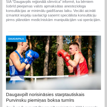
SIA “Daugavpils reģionālā slimnīca” informē, ka bērniem
šobrīd pieejamas valsts apmaksātas anesteziologa
konsultācijas ar minimālu gaidīšanas laiku. Vecāki aicināti
izmantot iespēju savlaicīgi saņemt speciālista konsultāciju
pirms plānotām medicīniskām manipulācijām vai operācijām.
DAUGAVPILS
Daugavpilī norisināsies starptautiskais
Purvinsku piemiņas boksa turnīrs