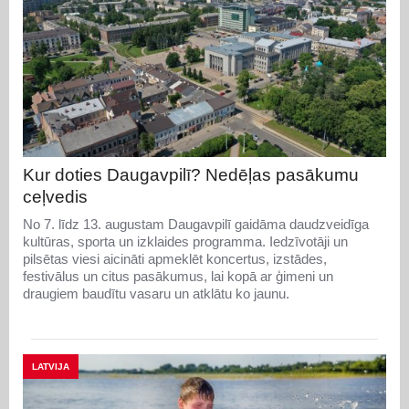
Kur doties Daugavpilī? Nedēļas pasākumu
ceļvedis
No 7. līdz 13. augustam Daugavpilī gaidāma daudzveidīga
kultūras, sporta un izklaides programma. Iedzīvotāji un
pilsētas viesi aicināti apmeklēt koncertus, izstādes,
festivālus un citus pasākumus, lai kopā ar ģimeni un
draugiem baudītu vasaru un atklātu ko jaunu.
LATVIJA