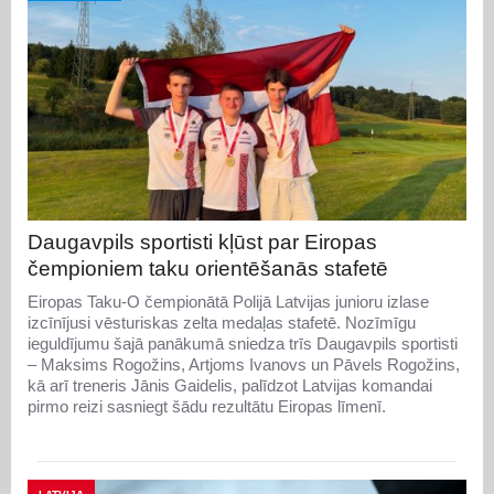
Daugavpils sportisti kļūst par Eiropas
čempioniem taku orientēšanās stafetē
Eiropas Taku-O čempionātā Polijā Latvijas junioru izlase
izcīnījusi vēsturiskas zelta medaļas stafetē. Nozīmīgu
ieguldījumu šajā panākumā sniedza trīs Daugavpils sportisti
– Maksims Rogožins, Artjoms Ivanovs un Pāvels Rogožins,
kā arī treneris Jānis Gaidelis, palīdzot Latvijas komandai
pirmo reizi sasniegt šādu rezultātu Eiropas līmenī.