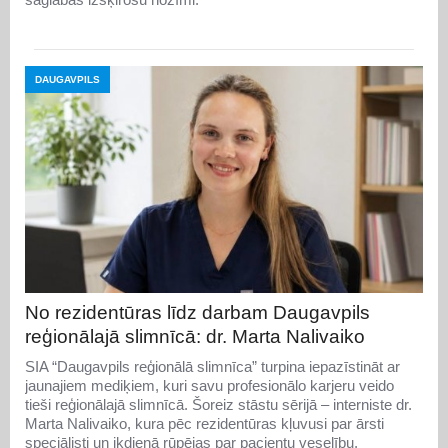
DAUGAVPILS
No rezidentūras līdz darbam Daugavpils
reģionālajā slimnīcā: dr. Marta Nalivaiko
SIA “Daugavpils reģionālā slimnīca” turpina iepazīstināt ar
jaunajiem mediķiem, kuri savu profesionālo karjeru veido
tieši reģionālajā slimnīcā. Šoreiz stāstu sērijā – interniste dr.
Marta Nalivaiko, kura pēc rezidentūras kļuvusi par ārsti
speciālisti un ikdienā rūpējas par pacientu veselību,