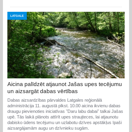
LATGALE
Aicina palīdzēt atjaunot Jašas upes tecējumu
un aizsargāt dabas vērtības
Dabas aizsardzības pārvaldes Latgales reģionālā
administrācija 11. augustā plkst. 10.00 aicina ikvienu dabas
draugu pievienoties iniciatīvas "Daru labu dabai" talkai Jašas
upē. Tās laikā plānots attīrīt upes straujteces, lai atjaunotu
dabisko ūdens tecējumu un uzlabotu dzīves apstākļus īpaši
aizsargājamām augu un dzīvnieku sugām.