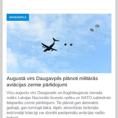
DAUGAVPILS
Augustā virs Daugavpils plānoti militārās
aviācijas zemie pārlidojumi
Visu augustu virs Daugavpils un Augšdaugavas novada
notiks Latvijas Nacionālo bruņoto spēku un NATO sabiedroto
lidaparātu zemie pārlidojumi. Tie plānoti gan diennakts
gaišajā, gan tumšajā laikā, tāpēc atsevišķās teritorijās
iedzīvotāji īslaicīgi var dzirdēt pastiprinātu aviācijas radīto
troksni.