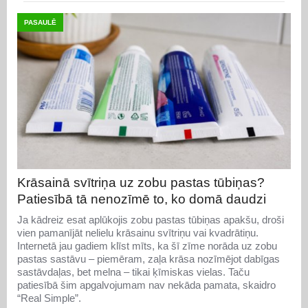
PASAULĒ
Krāsainā svītriņa uz zobu pastas tūbiņas?
Patiesībā tā nenozīmē to, ko domā daudzi
Ja kādreiz esat aplūkojis zobu pastas tūbiņas apakšu, droši
vien pamanījāt nelielu krāsainu svītriņu vai kvadrātiņu.
Internetā jau gadiem klīst mīts, ka šī zīme norāda uz zobu
pastas sastāvu – piemēram, zaļa krāsa nozīmējot dabīgas
sastāvdaļas, bet melna – tikai ķīmiskas vielas. Taču
patiesībā šim apgalvojumam nav nekāda pamata, skaidro
“Real Simple”.