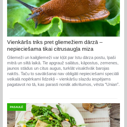
Vienkāršs triks pret gliemežiem dārzā –
nepieciešama tikai citrusaugļa miza
Gliemeži un kailgliemeži var kļūt par īstu dārza postu, īpaši
mitrā un siltā laikā. Tie apgrauž salātus, kāpostus, zemenes,
jaunos stādus un citus augus, turklāt visaktīvāk barojas
naktīs. Taču to savākšanai nav obligāti nepieciešami speciāli
veikalā nopērkami līdzekļi – vienkāršu slazdu iespējams
pagatavot no tā, kas parasti nonāk atkritumos, vēsta “Unian”.
PASAULĒ