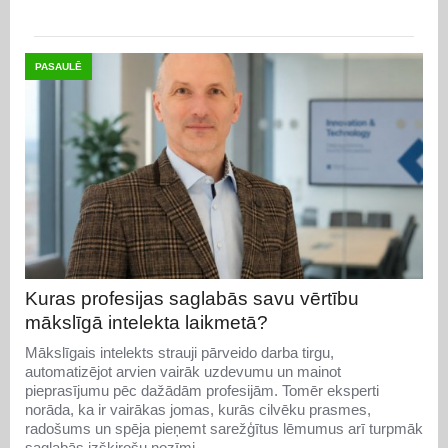
PASAULĒ
Kuras profesijas saglabās savu vērtību
mākslīgā intelekta laikmetā?
Mākslīgais intelekts strauji pārveido darba tirgu,
automatizējot arvien vairāk uzdevumu un mainot
pieprasījumu pēc dažādām profesijām. Tomēr eksperti
norāda, ka ir vairākas jomas, kurās cilvēku prasmes,
radošums un spēja pieņemt sarežģītus lēmumus arī turpmāk
saglabās izšķirošu nozīmi.