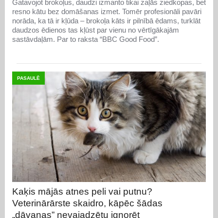
Gatavojot brokoļus, daudzi izmanto tikai zaļās ziedkopas, bet
resno kātu bez domāšanas izmet. Tomēr profesionāli pavāri
norāda, ka tā ir kļūda – brokoļa kāts ir pilnībā ēdams, turklāt
daudzos ēdienos tas kļūst par vienu no vērtīgākajām
sastāvdaļām. Par to raksta “BBC Good Food”.
PASAULĒ
Kaķis mājās atnes peli vai putnu?
Veterinārārste skaidro, kāpēc šādas
„dāvanas” nevajadzētu ignorēt