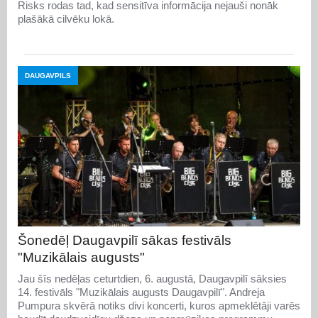
Risks rodas tad, kad sensitīva informācija nejauši nonāk
plašākā cilvēku lokā.
DAUGAVPILS
Šonedēļ Daugavpilī sākas festivāls
"Muzikālais augusts"
Jau šīs nedēļas ceturtdien, 6. augustā, Daugavpilī sāksies
14. festivāls "Muzikālais augusts Daugavpilī". Andreja
Pumpura skvērā notiks divi koncerti, kuros apmeklētāji varēs