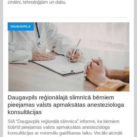
zinātni, tehnoloģijām un dabu.
DAUGAVPILS
Daugavpils reģionālajā slimnīcā bērniem
pieejamas valsts apmaksātas anesteziologa
konsultācijas
SIA “Daugavpils reģionālā slimnīca” informē, ka bērniem
šobrīd pieejamas valsts apmaksātas anesteziologa
konsultācijas ar minimālu gaidīšanas laiku. Vecāki aicināti