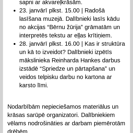
sapni ar akvareļkrāsām.
23. janvārī plkst. 15.00 | Radošā
lasīšana muzejā. Dalībnieki lasīs kādu
no akcijas “Bērnu žūrija” grāmatām un
interpretēs tekstu ar eļļas krītiņiem.
28. janvārī plkst. 16.00 | Kas ir struktūra
un kā to izveidot? Dalībnieki izpētīs
mākslinieka Reinharda Hankes darbus
izstādē “Spriedze un pārtapšana” un
veidos telpisku darbu no kartona ar
karsto līmi.
Nodarbībām nepieciešamos materiālus un
krāsas sarūpē organizatori. Dalībniekiem
vēlams nodrošināties ar darbam piemērotām
drēbēm.