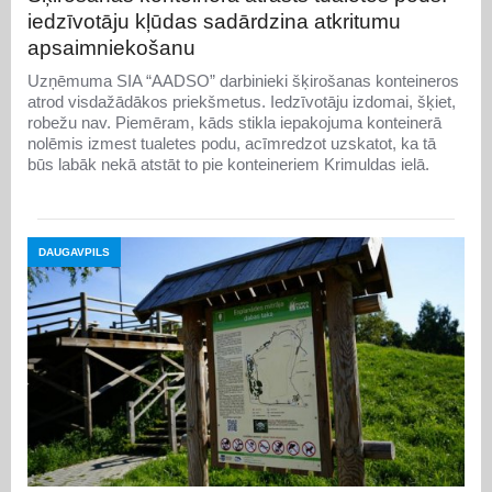
iedzīvotāju kļūdas sadārdzina atkritumu
apsaimniekošanu
Uzņēmuma SIA “AADSO” darbinieki šķirošanas konteineros
atrod visdažādākos priekšmetus. Iedzīvotāju izdomai, šķiet,
robežu nav. Piemēram, kāds stikla iepakojuma konteinerā
nolēmis izmest tualetes podu, acīmredzot uzskatot, ka tā
būs labāk nekā atstāt to pie konteineriem Krimuldas ielā.
DAUGAVPILS