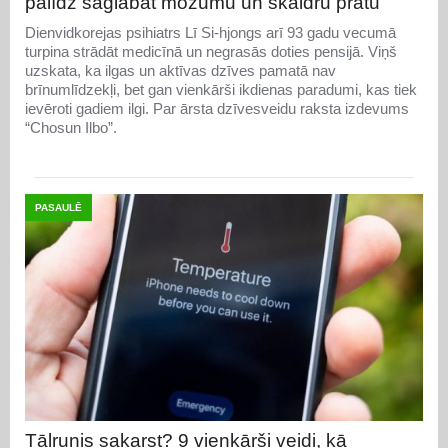
palīdz saglabāt možumu un skaidru prātu
Dienvidkorejas psihiatrs Lī Si-hjongs arī 93 gadu vecumā
turpina strādāt medicīnā un negrasās doties pensijā. Viņš
uzskata, ka ilgas un aktīvas dzīves pamatā nav
brīnumlīdzekļi, bet gan vienkārši ikdienas paradumi, kas tiek
ievēroti gadiem ilgi. Par ārsta dzīvesveidu raksta izdevums
“Chosun Ilbo”.
PASAULĒ
Tālrunis sakarst? 9 vienkārši veidi, kā