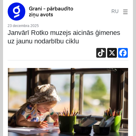
RU
23 decembra 2025
Janvārī Rotko muzejs aicinās ģimenes
uz jaunu nodarbību ciklu
TikTok
X
Fac