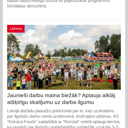
baudīt daudzveidīgu džeza un popmūzikas programmu
brīvdabas atmosfērā.
LATVIJA
Jaunieši darbu maina biežāk? Aptauja atklāj
atšķirīgu skatījumu uz darba ilgumu
Latvijā dažādu paaudžu priekšstati par to, kas uzskatāms
par ilgstošu darbu vienā uzņēmumā, ievērojami atšķiras. AS
“Ķekava Foods” sadarbībā ar “Norstat” veiktā aptauja liecina,
ka jaunieši par ilgstošu nodarbinātību visbiežāk uzskata 3–5