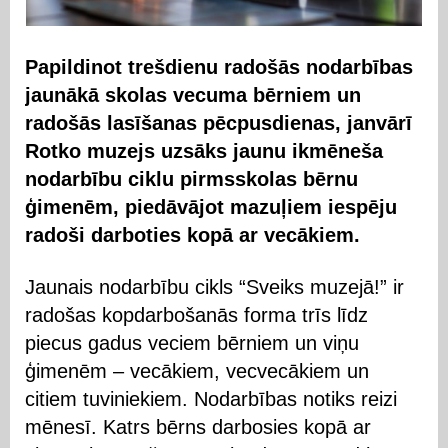
Papildinot trešdienu radošās nodarbības
jaunākā skolas vecuma bērniem un
radošās lasīšanas pēcpusdienas, janvārī
Rotko muzejs uzsāks jaunu ikmēneša
nodarbību ciklu pirmsskolas bērnu
ģimenēm, piedāvājot mazuļiem iespēju
radoši darboties kopā ar vecākiem.
Jaunais nodarbību cikls “Sveiks muzejā!” ir
radošas kopdarbošanās forma trīs līdz
piecus gadus veciem bērniem un viņu
ģimenēm – vecākiem, vecvecākiem un
citiem tuviniekiem. Nodarbības notiks reizi
mēnesī. Katrs bērns darbosies kopā ar