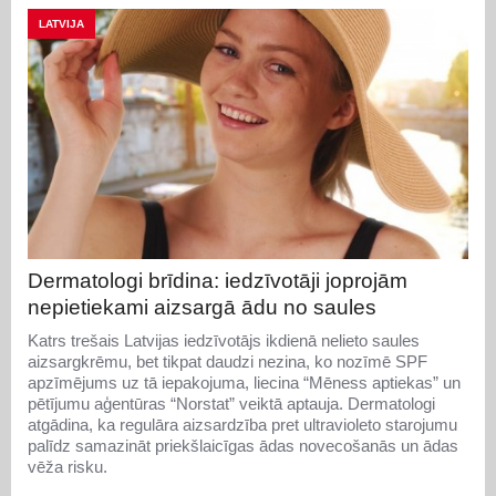
LATVIJA
Dermatologi brīdina: iedzīvotāji joprojām
nepietiekami aizsargā ādu no saules
Katrs trešais Latvijas iedzīvotājs ikdienā nelieto saules
aizsargkrēmu, bet tikpat daudzi nezina, ko nozīmē SPF
apzīmējums uz tā iepakojuma, liecina “Mēness aptiekas” un
pētījumu aģentūras “Norstat” veiktā aptauja. Dermatologi
atgādina, ka regulāra aizsardzība pret ultravioleto starojumu
palīdz samazināt priekšlaicīgas ādas novecošanās un ādas
vēža risku.