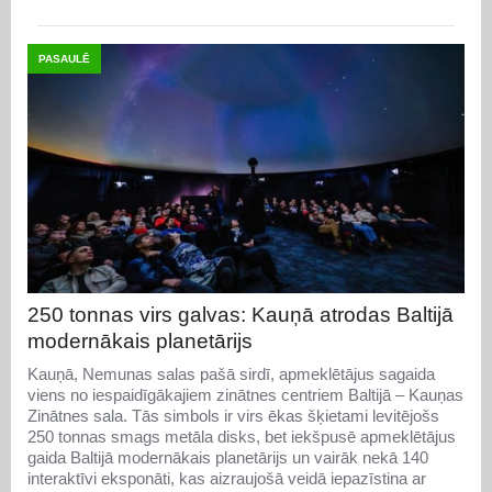
PASAULĒ
250 tonnas virs galvas: Kauņā atrodas Baltijā
modernākais planetārijs
Kauņā, Nemunas salas pašā sirdī, apmeklētājus sagaida
viens no iespaidīgākajiem zinātnes centriem Baltijā – Kauņas
Zinātnes sala. Tās simbols ir virs ēkas šķietami levitējošs
250 tonnas smags metāla disks, bet iekšpusē apmeklētājus
gaida Baltijā modernākais planetārijs un vairāk nekā 140
interaktīvi eksponāti, kas aizraujošā veidā iepazīstina ar