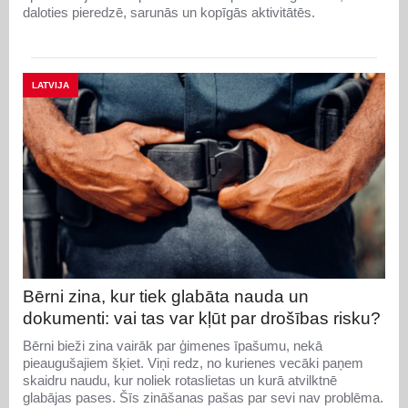
daloties pieredzē, sarunās un kopīgās aktivitātēs.
LATVIJA
Bērni zina, kur tiek glabāta nauda un
dokumenti: vai tas var kļūt par drošības risku?
Bērni bieži zina vairāk par ģimenes īpašumu, nekā
pieaugušajiem šķiet. Viņi redz, no kurienes vecāki paņem
skaidru naudu, kur noliek rotaslietas un kurā atvilktnē
glabājas pases. Šīs zināšanas pašas par sevi nav problēma.