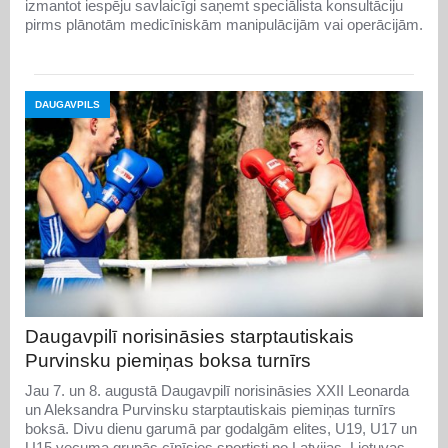
izmantot iespēju savlaicīgi saņemt speciālista konsultāciju
pirms plānotām medicīniskām manipulācijām vai operācijām.
DAUGAVPILS
Daugavpilī norisināsies starptautiskais
Purvinsku piemiņas boksa turnīrs
Jau 7. un 8. augustā Daugavpilī norisināsies XXII Leonarda
un Aleksandra Purvinsku starptautiskais piemiņas turnīrs
boksā. Divu dienu garumā par godalgām elites, U19, U17 un
U15 vecuma grupās cīnīsies sportisti no Latvijas, Lietuvas