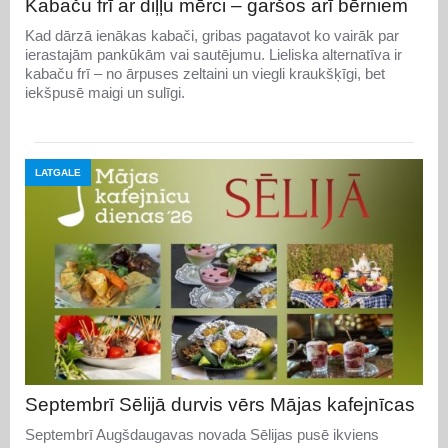
Kabaču frī ar diļļu mērci – garšos arī bērniem
Kad dārzā ienākas kabači, gribas pagatavot ko vairāk par
ierastajām pankūkām vai sautējumu. Lieliska alternatīva ir
kabaču frī – no ārpuses zeltaini un viegli kraukšķīgi, bet
iekšpusē maigi un sulīgi.
LATGALE
Septembrī Sēlijā durvis vērs Mājas kafejnīcas
Septembrī Augšdaugavas novada Sēlijas pusē ikviens