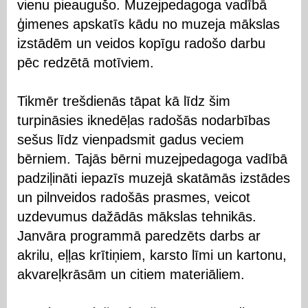
vienu pieaugušo. Muzejpedagoga vadībā
ģimenes apskatīs kādu no muzeja mākslas
izstādēm un veidos kopīgu radošo darbu
pēc redzētā motīviem.
Tikmēr trešdienās tāpat kā līdz šim
turpināsies iknedēļas radošās nodarbības
sešus līdz vienpadsmit gadus veciem
bērniem. Tajās bērni muzejpedagoga vadībā
padziļināti iepazīs muzejā skatāmās izstādes
un pilnveidos radošās prasmes, veicot
uzdevumus dažādās mākslas tehnikās.
Janvāra programmā paredzēts darbs ar
akrilu, eļļas krītiņiem, karsto līmi un kartonu,
akvareļkrāsām un citiem materiāliem.