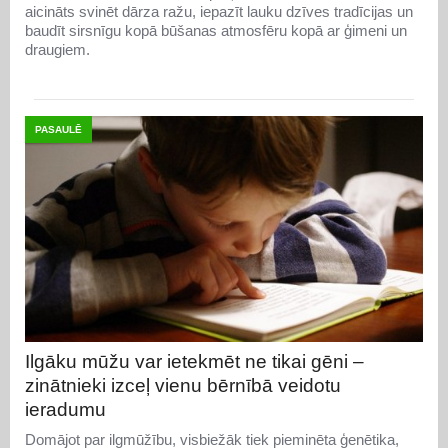
aicināts svinēt dārza ražu, iepazīt lauku dzīves tradīcijas un
baudīt sirsnīgu kopā būšanas atmosfēru kopā ar ģimeni un
draugiem.
PASAULĒ
Ilgāku mūžu var ietekmēt ne tikai gēni –
zinātnieki izceļ vienu bērnībā veidotu
ieradumu
Domājot par ilgmūžību, visbiežāk tiek pieminēta ģenētika,