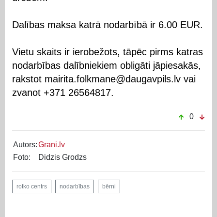
Dalības maksa katrā nodarbībā ir 6.00 EUR.
Vietu skaits ir ierobežots, tāpēc pirms katras
nodarbības dalībniekiem obligāti jāpiesakās,
rakstot mairita.folkmane@daugavpils.lv vai
zvanot +371 26564817.
0
Autors:
Grani.lv
Foto:
Didzis Grodzs
rotko centrs
nodarbības
bērni