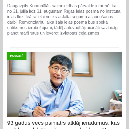
Daugavpils Komunālās saimniecības pārvalde informē, ka
no 31. jūlija līdz 31. augustam Rīgas ielas posmā no Institūta
ielas līdz Teātra ielai notiks asfalta seguma atjaunošanas
darbi. Remontdarbu laikā šajā ielas posmā būs spēkā
satiksmes ierobežojumi, tādēļ autovadītāji aicināti savlaicīgi
plānot maršrutus un ievērot izvietotās ceļa zīmes.
PASAULĒ
93 gadus vecs psihiatrs atklāj ieradumus, kas