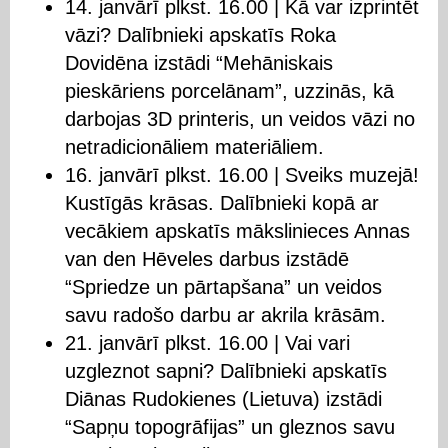
14. janvārī plkst. 16.00 | Kā var izprintēt
vāzi? Dalībnieki apskatīs Roka
Dovidēna izstādi “Mehāniskais
pieskāriens porcelānam”, uzzinās, kā
darbojas 3D printeris, un veidos vāzi no
netradicionāliem materiāliem.
16. janvārī plkst. 16.00 | Sveiks muzejā!
Kustīgās krāsas. Dalībnieki kopā ar
vecākiem apskatīs mākslinieces Annas
van den Hēveles darbus izstādē
“Spriedze un pārtapšana” un veidos
savu radošo darbu ar akrila krāsām.
21. janvārī plkst. 16.00 | Vai vari
uzgleznot sapni? Dalībnieki apskatīs
Diānas Rudokienes (Lietuva) izstādi
“Sapņu topogrāfijas” un gleznos savu