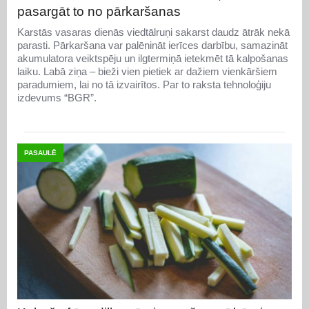
pasargāt to no pārkaršanas
Karstās vasaras dienās viedtālruņi sakarst daudz ātrāk nekā
parasti. Pārkaršana var palēnināt ierīces darbību, samazināt
akumulatora veiktspēju un ilgtermiņā ietekmēt tā kalpošanas
laiku. Labā ziņa – bieži vien pietiek ar dažiem vienkāršiem
paradumiem, lai no tā izvairītos. Par to raksta tehnoloģiju
izdevums “BGR”.
PASAULĒ