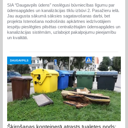
SIA “Daugavpils ūdens” noslēgusi būvniecības līgumu par
ūdensapgādes un kanalizācijas tīklu izbūvi 2. Pasažieru ielā.
Jau augusta sākumā sāksies sagatavošanas darbi, bet
projekta īstenošana nodrošinās apkārtnes iedzīvotājiem
iespēju pieslēgties pilsētas centralizētajām ūdensapgādes un
kanalizācijas sistēmām, uzlabojot pakalpojumu pieejamību
un kvalitāti.
DAUGAVPILS
Šķirošanas konteinerā atrasts tualetes pods: