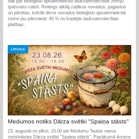
dati par bioloģiski apsaimniekoto lauksaimniecības zemju
īpatsvaru valstī. Reitings atklāj zaļākos novadus, pagastus
un pilsētas, turklāt divos novados bioloģiski apsaimniekotā
zeme jau pārsniedz 40 % no kopējās lauksaimniecības
platības.
LATGALE
Medumos notiks Dārza svētki "Spaiņa stāsts"
23. augustā no plkst. 15.00 pie Medumu Tautas nama
norisināsies Dārza svētki "Spaiņa stāsts". Pasākumā ikviens