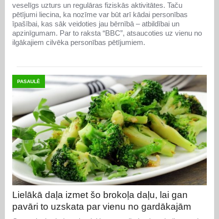
veselīgs uzturs un regulāras fiziskās aktivitātes. Taču
pētījumi liecina, ka nozīme var būt arī kādai personības
īpašībai, kas sāk veidoties jau bērnībā – atbildībai un
apzinīgumam. Par to raksta “BBC”, atsaucoties uz vienu no
ilgākajiem cilvēka personības pētījumiem.
PASAULĒ
Lielākā daļa izmet šo brokoļa daļu, lai gan
pavāri to uzskata par vienu no gardākajām