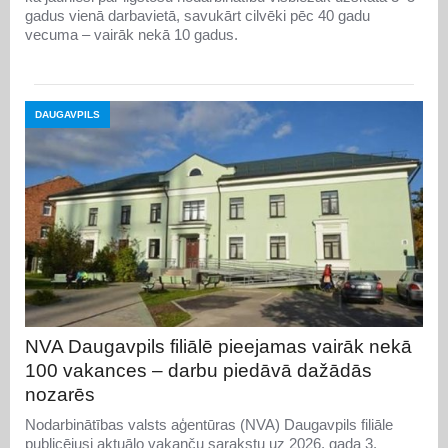
gadus vienā darbavietā, savukārt cilvēki pēc 40 gadu
vecuma – vairāk nekā 10 gadus.
DAUGAVPILS
NVA Daugavpils filiālē pieejamas vairāk nekā
100 vakances – darbu piedāvā dažādās
nozarēs
Nodarbinātības valsts aģentūras (NVA) Daugavpils filiāle
publicējusi aktuālo vakanču sarakstu uz 2026. gada 3.