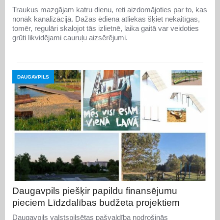
Traukus mazgājam katru dienu, reti aizdomājoties par to, kas
nonāk kanalizācijā. Dažas ēdiena atliekas šķiet nekaitīgas,
tomēr, regulāri skalojot tās izlietnē, laika gaitā var veidoties
grūti likvidējami cauruļu aizsērējumi.
DAUGAVPILS
Daugavpils piešķir papildu finansējumu
pieciem Līdzdalības budžeta projektiem
Daugavpils valstspilsētas pašvaldība nodrošinās