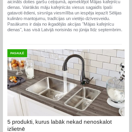
aicināts doties garšu ceļojumā, apmeklējot Mājas kafejnīcu
dienas. Vairākās māju kafejnīcās viesus sagaidīs īpaši
gatavoti ēdieni, sirsnīga viesmīlība un iespēja iepazīt Sēlijas
kulināro mantojumu, tradīcijas un vietējo dzīvesveidu.
Pasākums ir daļa no ikgadējās akcijas "Mājas kafejnīcu
dienas", kas visā Latvijā norisinās no jūnija līdz septembrim.
PASAULĒ
5 produkti, kurus labāk nekad nenoskalot
izlietnē