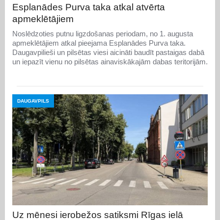
Esplanādes Purva taka atkal atvērta
apmeklētājiem
Noslēdzoties putnu ligzdošanas periodam, no 1. augusta
apmeklētājiem atkal pieejama Esplanādes Purva taka.
Daugavpilieši un pilsētas viesi aicināti baudīt pastaigas dabā
un iepazīt vienu no pilsētas ainaviskākajām dabas teritorijām.
DAUGAVPILS
Uz mēnesi ierobežos satiksmi Rīgas ielā