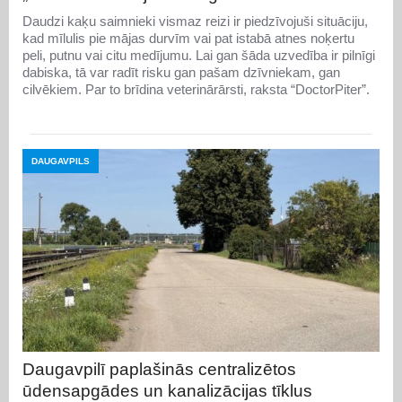
Daudzi kaķu saimnieki vismaz reizi ir piedzīvojuši situāciju,
kad mīlulis pie mājas durvīm vai pat istabā atnes noķertu
peli, putnu vai citu medījumu. Lai gan šāda uzvedība ir pilnīgi
dabiska, tā var radīt risku gan pašam dzīvniekam, gan
cilvēkiem. Par to brīdina veterinārārsti, raksta “DoctorPiter”.
DAUGAVPILS
Daugavpilī paplašinās centralizētos
ūdensapgādes un kanalizācijas tīklus