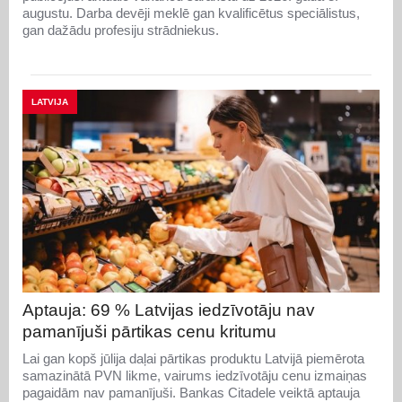
augustu. Darba devēji meklē gan kvalificētus speciālistus,
gan dažādu profesiju strādniekus.
LATVIJA
Aptauja: 69 % Latvijas iedzīvotāju nav
pamanījuši pārtikas cenu kritumu
Lai gan kopš jūlija daļai pārtikas produktu Latvijā piemērota
samazinātā PVN likme, vairums iedzīvotāju cenu izmaiņas
pagaidām nav pamanījuši. Bankas Citadele veiktā aptauja