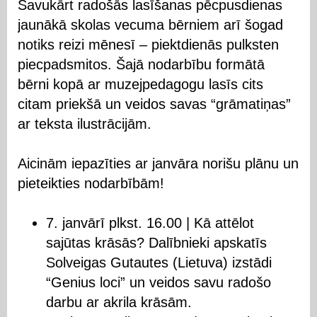
Savukārt radošās lasīšanas pēcpusdienas
jaunākā skolas vecuma bērniem arī šogad
notiks reizi mēnesī – piektdienās pulksten
piecpadsmitos. Šajā nodarbību formātā
bērni kopā ar muzejpedagogu lasīs cits
citam priekšā un veidos savas “grāmatiņas”
ar teksta ilustrācijām.
Aicinām iepazīties ar janvāra norišu plānu un
pieteikties nodarbībām!
7. janvārī plkst. 16.00 | Kā attēlot
sajūtas krāsās? Dalībnieki apskatīs
Solveigas Gutautes (Lietuva) izstādi
“Genius loci” un veidos savu radošo
darbu ar akrila krāsām.