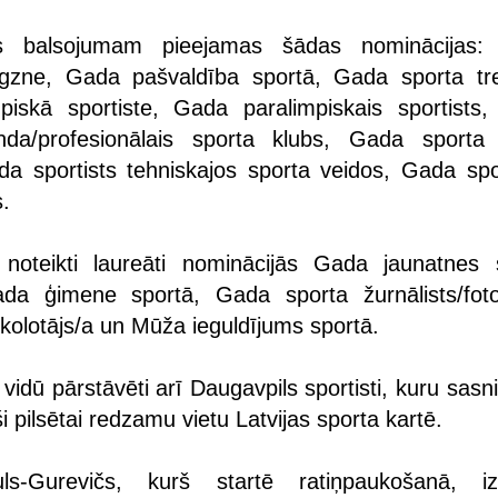
s balsojumam pieejamas šādas nominācijas:
igzne, Gada pašvaldība sportā, Gada sporta tre
piskā sportiste, Gada paralimpiskais sportists
da/profesionālais sporta klubs, Gada sport
 sportists tehniskajos sporta veidos, Gada spor
s.
 noteikti laureāti nominācijās Gada jaunatnes 
ada ģimene sportā, Gada sporta žurnālists/foto
kolotājs/a un Mūža ieguldījums sportā.
vidū pārstāvēti arī Daugavpils sportisti, kuru sas
i pilsētai redzamu vietu Latvijas sporta kartē.
s-Gurevičs, kurš startē ratiņpaukošanā, izv