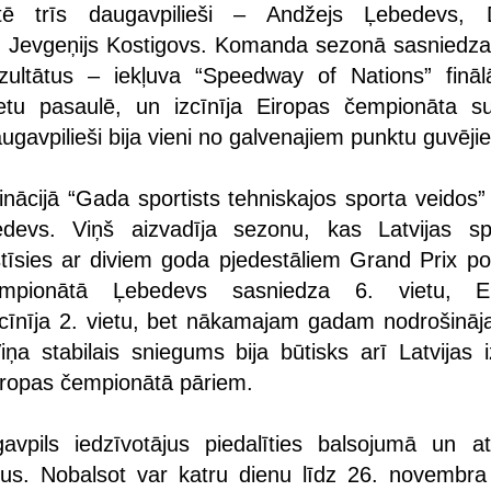
tē trīs daugavpilieši – Andžejs Ļebedevs, D
n Jevgeņijs Kostigovs. Komanda sezonā sasniedza
zultātus – iekļuva “Speedway of Nations” fināl
etu pasaulē, un izcīnīja Eiropas čempionāta s
ugavpilieši bija vieni no galvenajiem punktu guvēji
nācijā “Gada sportists tehniskajos sporta veidos” 
devs. Viņš aizvadīja sezonu, kas Latvijas sp
stīsies ar diviem goda pjedestāliem Grand Prix p
mpionātā Ļebedevs sasniedza 6. vietu, Ei
cīnīja 2. vietu, bet nākamajam gadam nodrošināja
iņa stabilais sniegums bija būtisks arī Latvijas i
ropas čempionātā pāriem.
vpils iedzīvotājus piedalīties balsojumā un atb
tus. Nobalsot var katru dienu līdz 26. novembra 