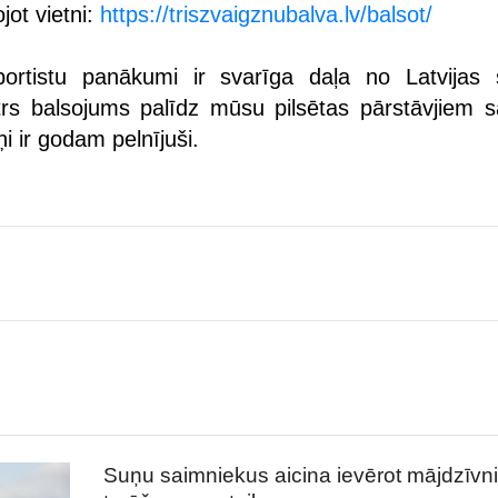
jot vietni:
https://triszvaigznubalva.lv/balsot/
portistu panākumi ir svarīga daļa no Latvijas 
trs balsojums palīdz mūsu pilsētas pārstāvjiem 
ņi ir godam pelnījuši.
Suņu saimniekus aicina ievērot mājdzīvn