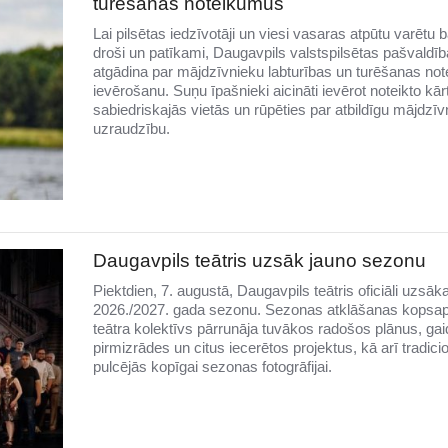
turēšanas noteikumus
Lai pilsētas iedzīvotāji un viesi vasaras atpūtu varētu b
droši un patīkami, Daugavpils valstspilsētas pašvaldīb
atgādina par mājdzīvnieku labturības un turēšanas no
ievērošanu. Suņu īpašnieki aicināti ievērot noteikto kār
sabiedriskajās vietās un rūpēties par atbildīgu mājdzīv
uzraudzību.
Daugavpils teātris uzsāk jauno sezonu
Piektdien, 7. augustā, Daugavpils teātris oficiāli uzsāk
2026./2027. gada sezonu. Sezonas atklāšanas kopsa
teātra kolektīvs pārrunāja tuvākos radošos plānus, g
pirmizrādes un citus iecerētos projektus, kā arī tradicio
pulcējās kopīgai sezonas fotogrāfijai.