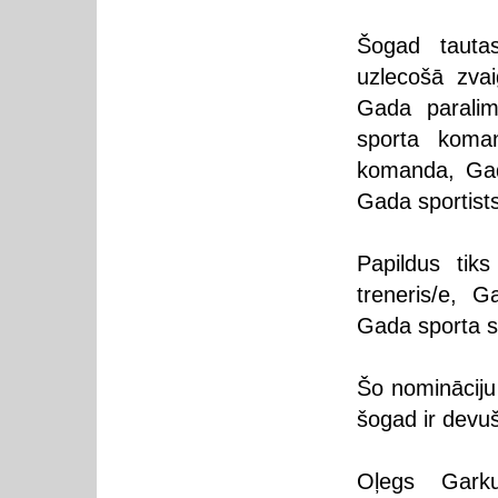
Šogad tauta
uzlecošā zva
Gada paralim
sporta koman
komanda, Gada
Gada sportist
Papildus tiks
treneris/e, G
Gada sporta s
Šo nomināciju 
šogad ir devuš
Oļegs Garkul