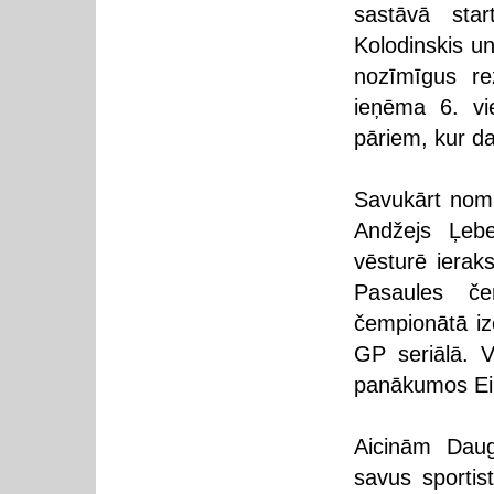
sastāvā star
Kolodinskis u
nozīmīgus re
ieņēma 6. vi
pāriem, kur da
Savukārt nomi
Andžejs Ļebe
vēsturē ierak
Pasaules če
čempionātā iz
GP seriālā. V
panākumos Ei
Aicinām Dauga
savus sportis