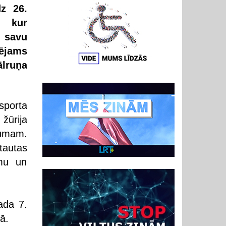
z 26.
, kur
t savu
pējams
ālruņa
sporta
žūrija
jumam.
tautas
umu un
ada 7.
ā.