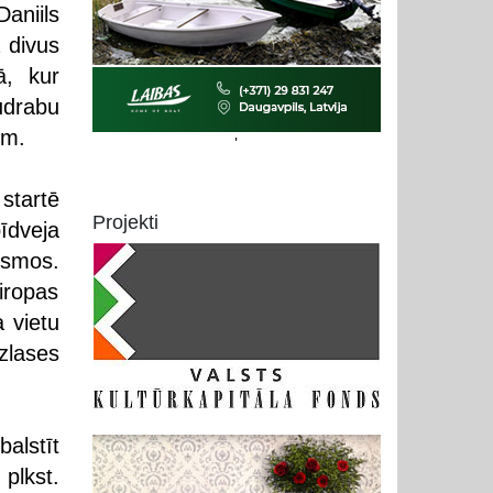
aniils
 divus
ā, kur
udrabu
em.
'
startē
Projekti
īdveja
osmos.
ropas
 vietu
zlases
alstīt
plkst.