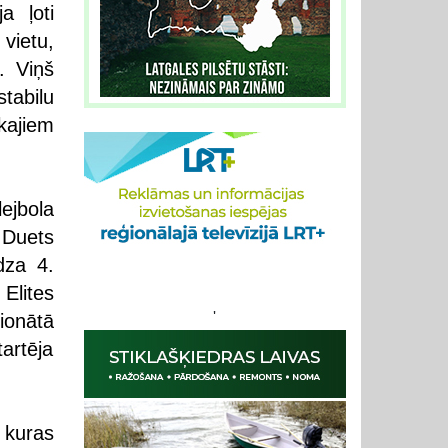
a ļoti
vietu,
. Viņš
tabilu
kajiem
ejbola
 Duets
dza 4.
Elites
'
ionātā
artēja
 kuras