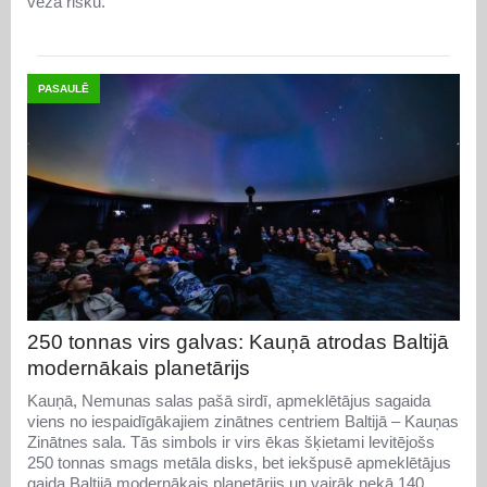
vēža risku.
PASAULĒ
250 tonnas virs galvas: Kauņā atrodas Baltijā
modernākais planetārijs
Kauņā, Nemunas salas pašā sirdī, apmeklētājus sagaida
viens no iespaidīgākajiem zinātnes centriem Baltijā – Kauņas
Zinātnes sala. Tās simbols ir virs ēkas šķietami levitējošs
250 tonnas smags metāla disks, bet iekšpusē apmeklētājus
gaida Baltijā modernākais planetārijs un vairāk nekā 140