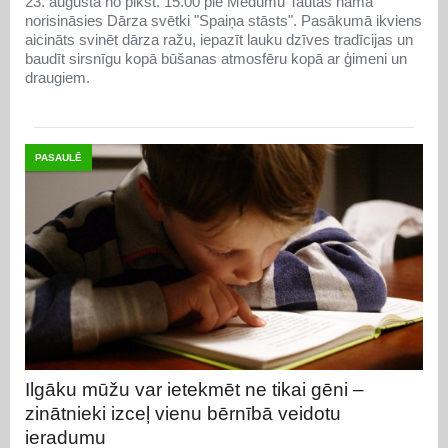
23. augustā no plkst. 15.00 pie Medumu Tautas nama
norisināsies Dārza svētki "Spaiņa stāsts". Pasākumā ikviens
aicināts svinēt dārza ražu, iepazīt lauku dzīves tradīcijas un
baudīt sirsnīgu kopā būšanas atmosfēru kopā ar ģimeni un
draugiem.
PASAULĒ
Ilgāku mūžu var ietekmēt ne tikai gēni –
zinātnieki izceļ vienu bērnībā veidotu
ieradumu