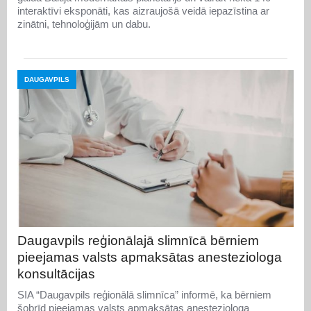
interaktīvi eksponāti, kas aizraujošā veidā iepazīstina ar
zinātni, tehnoloģijām un dabu.
DAUGAVPILS
Daugavpils reģionālajā slimnīcā bērniem
pieejamas valsts apmaksātas anesteziologa
konsultācijas
SIA “Daugavpils reģionālā slimnīca” informē, ka bērniem
šobrīd pieejamas valsts apmaksātas anesteziologa