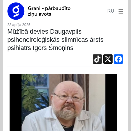
RU
28 aprīļa 2025
Mūžībā devies Daugavpils
psihoneiroloģiskās slimnīcas ārsts
psihiatrs Igors Šmoņins
TikTok
X
Fac