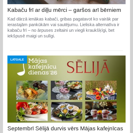
Kabaču frī ar diļļu mērci – garšos arī bērniem
Kad dārzā ienākas kabači, gribas pagatavot ko vairāk par
ierastajām pankūkām vai sautējumu. Lieliska alternatīva ir
kabaču frī – no ārpuses zeltaini un viegli kraukšķīgi, bet
iekšpusē maigi un sulīgi.
LATGALE
Septembrī Sēlijā durvis vērs Mājas kafejnīcas