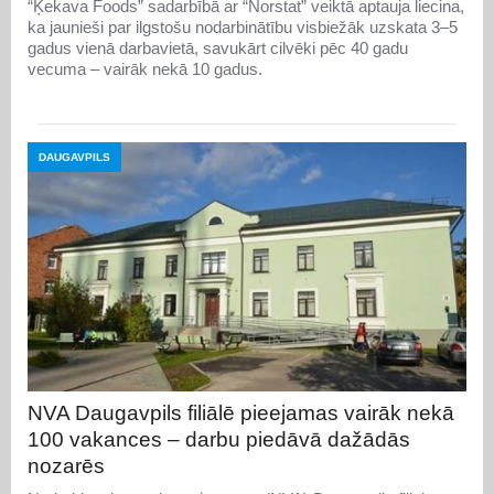
“Ķekava Foods” sadarbībā ar “Norstat” veiktā aptauja liecina,
ka jaunieši par ilgstošu nodarbinātību visbiežāk uzskata 3–5
gadus vienā darbavietā, savukārt cilvēki pēc 40 gadu
vecuma – vairāk nekā 10 gadus.
DAUGAVPILS
NVA Daugavpils filiālē pieejamas vairāk nekā
100 vakances – darbu piedāvā dažādās
nozarēs