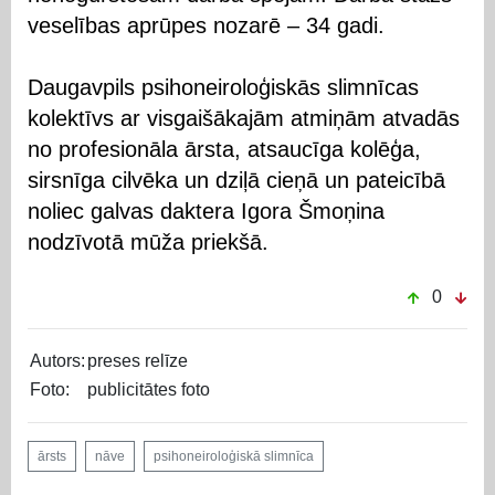
veselības aprūpes nozarē – 34 gadi.
Daugavpils psihoneiroloģiskās slimnīcas
kolektīvs ar visgaišākajām atmiņām atvadās
no profesionāla ārsta, atsaucīga kolēģa,
sirsnīga cilvēka un dziļā cieņā un pateicībā
noliec galvas daktera Igora Šmoņina
nodzīvotā mūža priekšā.
0
Autors:
preses relīze
Foto:
publicitātes foto
ārsts
nāve
psihoneiroloģiskā slimnīca