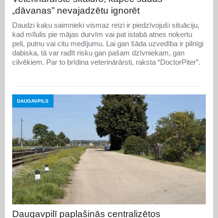
„dāvanas” nevajadzētu ignorēt
Daudzi kaķu saimnieki vismaz reizi ir piedzīvojuši situāciju,
kad mīlulis pie mājas durvīm vai pat istabā atnes noķertu
peli, putnu vai citu medījumu. Lai gan šāda uzvedība ir pilnīgi
dabiska, tā var radīt risku gan pašam dzīvniekam, gan
cilvēkiem. Par to brīdina veterinārārsti, raksta “DoctorPiter”.
DAUGAVPILS
Daugavpilī paplašinās centralizētos