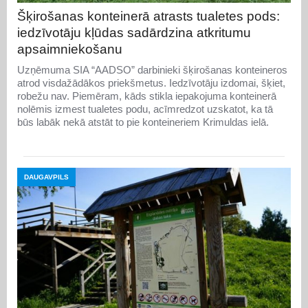
Šķirošanas konteinerā atrasts tualetes pods:
iedzīvotāju kļūdas sadārdzina atkritumu
apsaimniekošanu
Uzņēmuma SIA “AADSO” darbinieki šķirošanas konteineros
atrod visdažādākos priekšmetus. Iedzīvotāju izdomai, šķiet,
robežu nav. Piemēram, kāds stikla iepakojuma konteinerā
nolēmis izmest tualetes podu, acīmredzot uzskatot, ka tā
būs labāk nekā atstāt to pie konteineriem Krimuldas ielā.
DAUGAVPILS