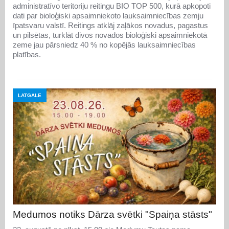
administratīvo teritoriju reitingu BIO TOP 500, kurā apkopoti
dati par bioloģiski apsaimniekoto lauksaimniecības zemju
īpatsvaru valstī. Reitings atklāj zaļākos novadus, pagastus
un pilsētas, turklāt divos novados bioloģiski apsaimniekotā
zeme jau pārsniedz 40 % no kopējās lauksaimniecības
platības.
LATGALE
Medumos notiks Dārza svētki "Spaiņa stāsts"