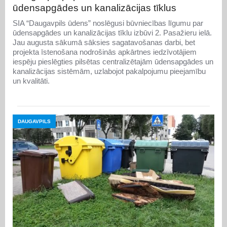
ūdensapgādes un kanalizācijas tīklus
SIA “Daugavpils ūdens” noslēgusi būvniecības līgumu par
ūdensapgādes un kanalizācijas tīklu izbūvi 2. Pasažieru ielā.
Jau augusta sākumā sāksies sagatavošanas darbi, bet
projekta īstenošana nodrošinās apkārtnes iedzīvotājiem
iespēju pieslēgties pilsētas centralizētajām ūdensapgādes un
kanalizācijas sistēmām, uzlabojot pakalpojumu pieejamību
un kvalitāti.
DAUGAVPILS