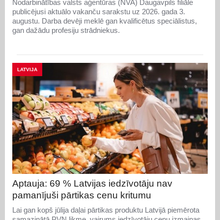
Nodarbinātības valsts aģentūras (NVA) Daugavpils filiāle
publicējusi aktuālo vakanču sarakstu uz 2026. gada 3.
augustu. Darba devēji meklē gan kvalificētus speciālistus,
gan dažādu profesiju strādniekus.
LATVIJA
Aptauja: 69 % Latvijas iedzīvotāju nav
pamanījuši pārtikas cenu kritumu
Lai gan kopš jūlija daļai pārtikas produktu Latvijā piemērota
samazinātā PVN likme, vairums iedzīvotāju cenu izmaiņas