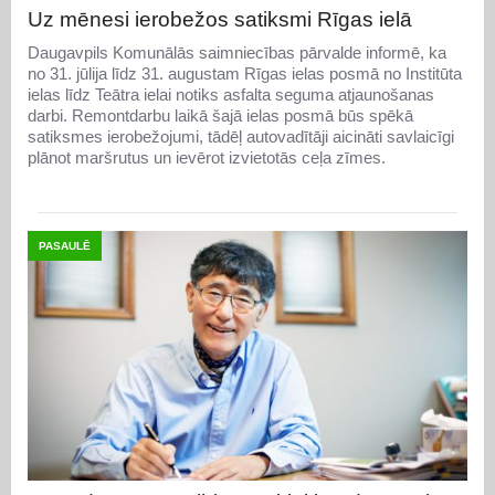
Uz mēnesi ierobežos satiksmi Rīgas ielā
Daugavpils Komunālās saimniecības pārvalde informē, ka
no 31. jūlija līdz 31. augustam Rīgas ielas posmā no Institūta
ielas līdz Teātra ielai notiks asfalta seguma atjaunošanas
darbi. Remontdarbu laikā šajā ielas posmā būs spēkā
satiksmes ierobežojumi, tādēļ autovadītāji aicināti savlaicīgi
plānot maršrutus un ievērot izvietotās ceļa zīmes.
PASAULĒ