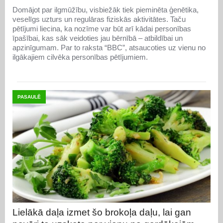
Domājot par ilgmūžību, visbiežāk tiek pieminēta ģenētika,
veselīgs uzturs un regulāras fiziskās aktivitātes. Taču
pētījumi liecina, ka nozīme var būt arī kādai personības
īpašībai, kas sāk veidoties jau bērnībā – atbildībai un
apzinīgumam. Par to raksta “BBC”, atsaucoties uz vienu no
ilgākajiem cilvēka personības pētījumiem.
PASAULĒ
Lielākā daļa izmet šo brokoļa daļu, lai gan