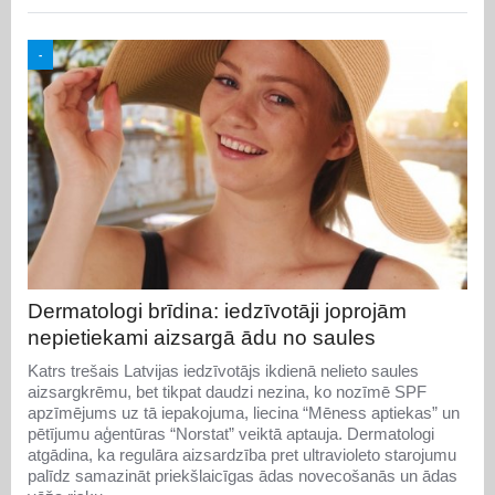
-
Dermatologi brīdina: iedzīvotāji joprojām
nepietiekami aizsargā ādu no saules
Katrs trešais Latvijas iedzīvotājs ikdienā nelieto saules
aizsargkrēmu, bet tikpat daudzi nezina, ko nozīmē SPF
apzīmējums uz tā iepakojuma, liecina “Mēness aptiekas” un
pētījumu aģentūras “Norstat” veiktā aptauja. Dermatologi
atgādina, ka regulāra aizsardzība pret ultravioleto starojumu
palīdz samazināt priekšlaicīgas ādas novecošanās un ādas