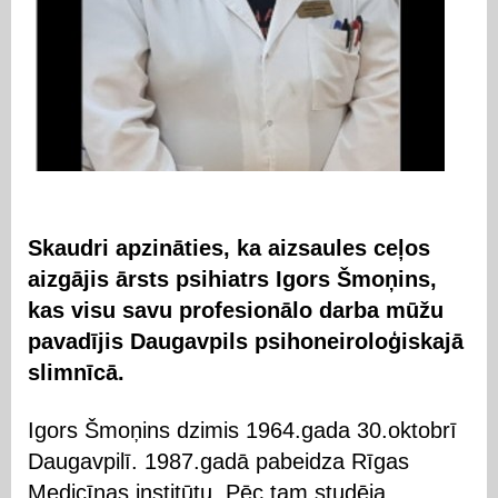
Skaudri apzināties, ka aizsaules ceļos
aizgājis ārsts psihiatrs Igors Šmoņins,
kas visu savu profesionālo darba mūžu
pavadījis Daugavpils psihoneiroloģiskajā
slimnīcā.
Igors Šmoņins dzimis 1964.gada 30.oktobrī
Daugavpilī. 1987.gadā pabeidza Rīgas
Medicīnas institūtu. Pēc tam studēja