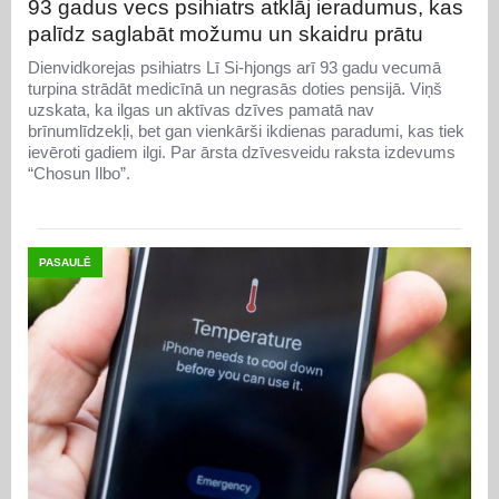
93 gadus vecs psihiatrs atklāj ieradumus, kas
palīdz saglabāt možumu un skaidru prātu
Dienvidkorejas psihiatrs Lī Si-hjongs arī 93 gadu vecumā
turpina strādāt medicīnā un negrasās doties pensijā. Viņš
uzskata, ka ilgas un aktīvas dzīves pamatā nav
brīnumlīdzekļi, bet gan vienkārši ikdienas paradumi, kas tiek
ievēroti gadiem ilgi. Par ārsta dzīvesveidu raksta izdevums
“Chosun Ilbo”.
PASAULĒ