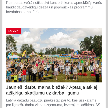
Pumpura skvērā notiks divi koncerti, kuros apmeklētāji varēs
baudīt daudzveidīgu džeza un popmūzikas programmu
brīvdabas atmosfērā.
LATVIJA
Jaunieši darbu maina biežāk? Aptauja atklāj
atšķirīgu skatījumu uz darba ilgumu
Latvijā dažādu paaudžu priekšstati par to, kas uzskatāms
par ilgstošu darbu vienā uzņēmumā, ievērojami atšķiras. AS