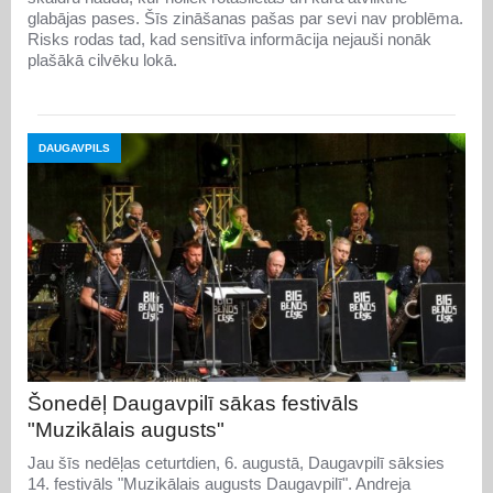
glabājas pases. Šīs zināšanas pašas par sevi nav problēma.
Risks rodas tad, kad sensitīva informācija nejauši nonāk
plašākā cilvēku lokā.
DAUGAVPILS
Šonedēļ Daugavpilī sākas festivāls
"Muzikālais augusts"
Jau šīs nedēļas ceturtdien, 6. augustā, Daugavpilī sāksies
14. festivāls "Muzikālais augusts Daugavpilī". Andreja