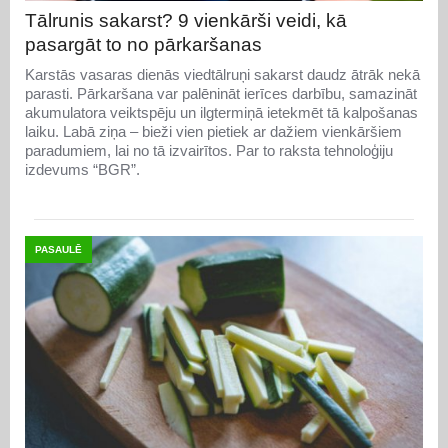
Tālrunis sakarst? 9 vienkārši veidi, kā
pasargāt to no pārkaršanas
Karstās vasaras dienās viedtālruņi sakarst daudz ātrāk nekā
parasti. Pārkaršana var palēnināt ierīces darbību, samazināt
akumulatora veiktspēju un ilgtermiņā ietekmēt tā kalpošanas
laiku. Labā ziņa – bieži vien pietiek ar dažiem vienkāršiem
paradumiem, lai no tā izvairītos. Par to raksta tehnoloģiju
izdevums “BGR”.
PASAULĒ