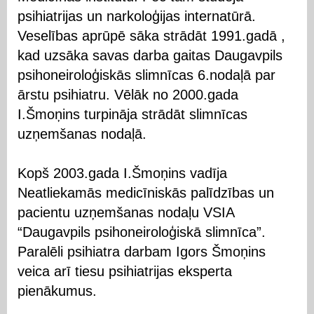
psihiatrijas un narkoloģijas internatūrā.
Veselības aprūpē sāka strādāt 1991.gadā ,
kad uzsāka savas darba gaitas Daugavpils
psihoneiroloģiskās slimnīcas 6.nodaļā par
ārstu psihiatru. Vēlāk no 2000.gada
I.Šmoņins turpināja strādāt slimnīcas
uzņemšanas nodaļā.
Kopš 2003.gada I.Šmoņins vadīja
Neatliekamās medicīniskās palīdzības un
pacientu uzņemšanas nodaļu VSIA
“Daugavpils psihoneiroloģiskā slimnīca”.
Paralēli psihiatra darbam Igors Šmoņins
veica arī tiesu psihiatrijas eksperta
pienākumus.