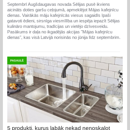
Septembrī Augšdaugavas novada Sēlijas pusē ikviens
aicināts doties garšu ceļojumā, apmeklējot Mājas kafejnīcu
dienas. Vairākās māju kafejnīcās viesus sagaidīs īpaši
gatavoti ēdieni, sirsnīga viesmīlība un iespēja iepazīt Sēlijas
kulināro mantojumu, tradīcijas un vietējo dzīvesveidu.
Pasākums ir daļa no ikgadējās akcijas "Mājas kafejnīcu
dienas", kas visā Latvijā norisinās no jūnija līdz septembrim.
PASAULĒ
5 produkti, kurus labāk nekad nenoskalot