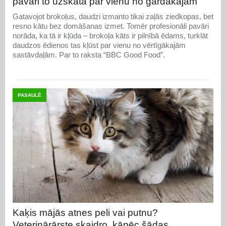
pavāri to uzskata par vienu no gardākajām
Gatavojot brokoļus, daudzi izmanto tikai zaļās ziedkopas, bet
resno kātu bez domāšanas izmet. Tomēr profesionāli pavāri
norāda, ka tā ir kļūda – brokoļa kāts ir pilnībā ēdams, turklāt
daudzos ēdienos tas kļūst par vienu no vērtīgākajām
sastāvdaļām. Par to raksta “BBC Good Food”.
PASAULĒ
Kaķis mājās atnes peli vai putnu?
Veterinārārste skaidro, kāpēc šādas