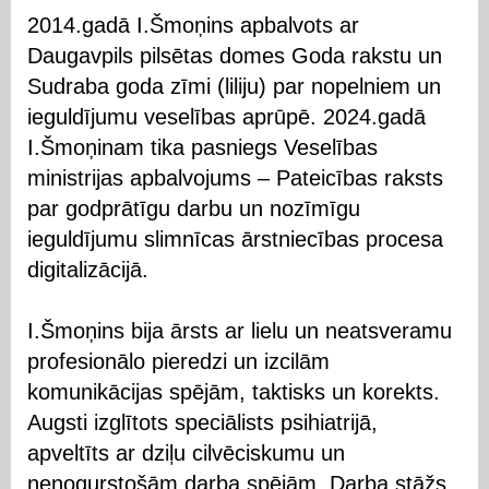
2014.gadā I.Šmoņins apbalvots ar
Daugavpils pilsētas domes Goda rakstu un
Sudraba goda zīmi (liliju) par nopelniem un
ieguldījumu veselības aprūpē. 2024.gadā
I.Šmoņinam tika pasniegs Veselības
ministrijas apbalvojums – Pateicības raksts
par godprātīgu darbu un nozīmīgu
ieguldījumu slimnīcas ārstniecības procesa
digitalizācijā.
I.Šmoņins bija ārsts ar lielu un neatsveramu
profesionālo pieredzi un izcilām
komunikācijas spējām, taktisks un korekts.
Augsti izglītots speciālists psihiatrijā,
apveltīts ar dziļu cilvēciskumu un
nenogurstošām darba spējām. Darba stāžs