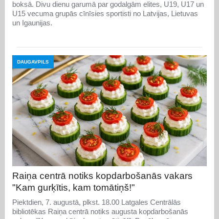
boksā. Divu dienu garumā par godalgām elites, U19, U17 un
U15 vecuma grupās cīnīsies sportisti no Latvijas, Lietuvas
un Igaunijas.
DAUGAVPILS
Raiņa centrā notiks kopdarbošanās vakars
"Kam gurķītis, kam tomātiņš!"
Piektdien, 7. augustā, plkst. 18.00 Latgales Centrālās
bibliotēkas Raiņa centrā notiks augusta kopdarbošanās