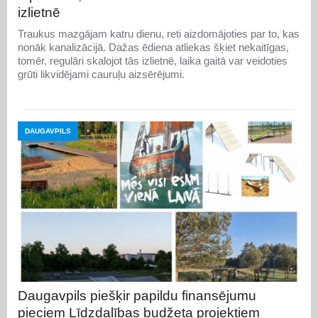
izlietnē
Traukus mazgājam katru dienu, reti aizdomājoties par to, kas
nonāk kanalizācijā. Dažas ēdiena atliekas šķiet nekaitīgas,
tomēr, regulāri skalojot tās izlietnē, laika gaitā var veidoties
grūti likvidējami cauruļu aizsērējumi.
DAUGAVPILS
Daugavpils piešķir papildu finansējumu
pieciem Līdzdalības budžeta projektiem