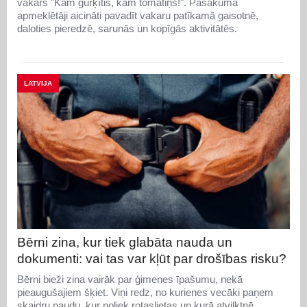
vakars "Kam gurķītis, kam tomātiņš!". Pasākumā
apmeklētāji aicināti pavadīt vakaru patīkamā gaisotnē,
daloties pieredzē, sarunās un kopīgās aktivitātēs.
LATVIJA
Bērni zina, kur tiek glabāta nauda un
dokumenti: vai tas var kļūt par drošības risku?
Bērni bieži zina vairāk par ģimenes īpašumu, nekā
pieaugušajiem šķiet. Viņi redz, no kurienes vecāki paņem
skaidru naudu, kur noliek rotaslietas un kurā atvilktnē