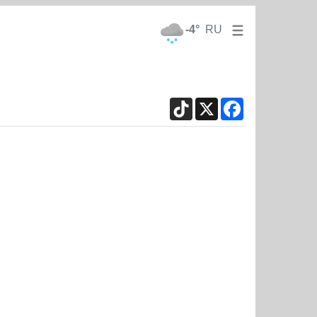
-4°
RU
TikTok
X
Facebook