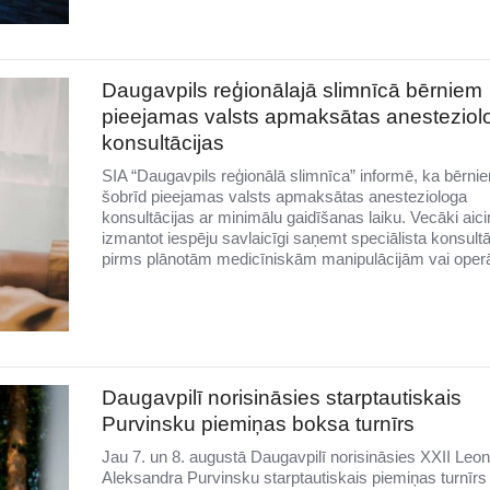
Daugavpils reģionālajā slimnīcā bērniem
pieejamas valsts apmaksātas anesteziol
konsultācijas
SIA “Daugavpils reģionālā slimnīca” informē, ka bērni
šobrīd pieejamas valsts apmaksātas anesteziologa
konsultācijas ar minimālu gaidīšanas laiku. Vecāki aici
izmantot iespēju savlaicīgi saņemt speciālista konsultā
pirms plānotām medicīniskām manipulācijām vai oper
Daugavpilī norisināsies starptautiskais
Purvinsku piemiņas boksa turnīrs
Jau 7. un 8. augustā Daugavpilī norisināsies XXII Leo
Aleksandra Purvinsku starptautiskais piemiņas turnīrs