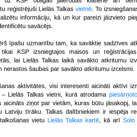
uz KSP obligāti jāierodas klātienē arī tie
tu reģistrējuši Lielās Talkas
vietnē
. To izsniegšana
lizētu informāciju, kā un kur pareizi jāizvieto piep
identificētu savācējs.
ērš īpašu uzmanību tam, ka savāktie sadzīves atk
 tikai KSP izsniegtajos maisos un reģistrācijas
etās, lai Lielās Talkas laikā savākto atkritumu iz
 un nerastos šaubas par savākto atkritumu izcelsmi.
šanas aktivitātes, visi interesenti aicināti aktīvi i
 – Lielās Talkas vietni, kurā atrodama
piesārņoto
s aicināts ziņot par vietām, kuras būtu jāsakopj, l
Latviju tīrāku. Talkas dalībniekiem ir iespēja reģ
 talkošanas vietu
Lielās Talkas kartē
, kā arī
Solo 