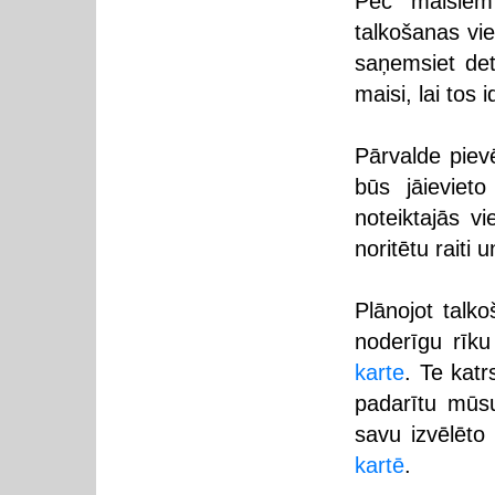
Pēc maisiem 
talkošanas vie
saņemsiet deta
maisi, lai tos 
Pārvalde piev
būs jāievieto
noteiktajās vi
noritētu raiti
Plānojot talko
noderīgu rīku
karte
. Te katr
padarītu mūsu 
savu izvēlēto
kartē
.