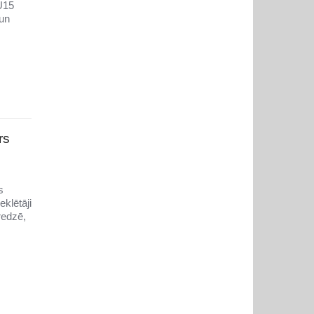
U15
 un
rs
s
klētāji
redzē,