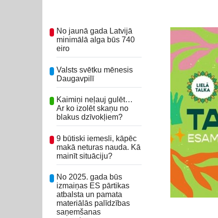
No jaunā gada Latvijā
minimālā alga būs 740
eiro
Valsts svētku mēnesis
Daugavpilī
Kaimiņi neļauj gulēt…
Ar ko izolēt skaņu no
blakus dzīvokļiem?
9 būtiski iemesli, kāpēc
makā neturas nauda. Kā
mainīt situāciju?
No 2025. gada būs
izmaiņas ES pārtikas
atbalsta un pamata
materiālās palīdzības
saņemšanas