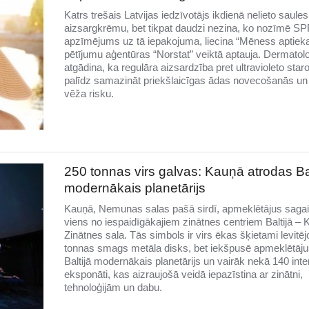
Katrs trešais Latvijas iedzīvotājs ikdienā nelieto saules
aizsargkrēmu, bet tikpat daudzi nezina, ko nozīmē SP
apzīmējums uz tā iepakojuma, liecina “Mēness aptiek
pētījumu aģentūras “Norstat” veiktā aptauja. Dermatolo
atgādina, ka regulāra aizsardzība pret ultravioleto sta
palīdz samazināt priekšlaicīgas ādas novecošanās un
vēža risku.
250 tonnas virs galvas: Kauņā atrodas Bal
modernākais planetārijs
Kauņā, Nemunas salas pašā sirdī, apmeklētājus saga
viens no iespaidīgākajiem zinātnes centriem Baltijā –
Zinātnes sala. Tās simbols ir virs ēkas šķietami levitē
tonnas smags metāla disks, bet iekšpusē apmeklētāju
Baltijā modernākais planetārijs un vairāk nekā 140 inter
eksponāti, kas aizraujošā veidā iepazīstina ar zinātni,
tehnoloģijām un dabu.