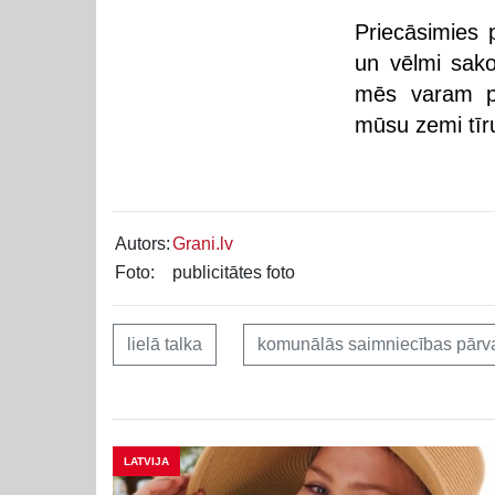
Priecāsimies p
un vēlmi sako
mēs varam pa
mūsu zemi tī
Autors:
Grani.lv
Foto:
publicitātes foto
lielā talka
komunālās saimniecības pārv
LATVIJA