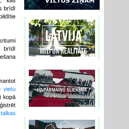
m, kas
s brīdī
ildītie
ritumi
 brīdī
vešana
zmantot
 vietu
ai kopā
istrēt
talkas