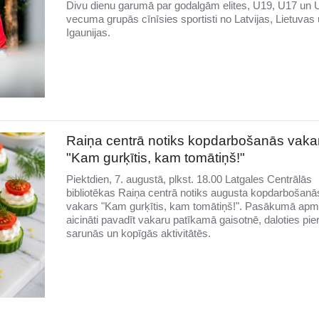
Divu dienu garumā par godalgām elites, U19, U17 un 
vecuma grupās cīnīsies sportisti no Latvijas, Lietuvas
Igaunijas.
Raiņa centrā notiks kopdarbošanās vaka
"Kam gurķītis, kam tomātiņš!"
Piektdien, 7. augustā, plkst. 18.00 Latgales Centrālās
bibliotēkas Raiņa centrā notiks augusta kopdarbošanā
vakars "Kam gurķītis, kam tomātiņš!". Pasākumā apme
aicināti pavadīt vakaru patīkamā gaisotnē, daloties pie
sarunās un kopīgās aktivitātēs.