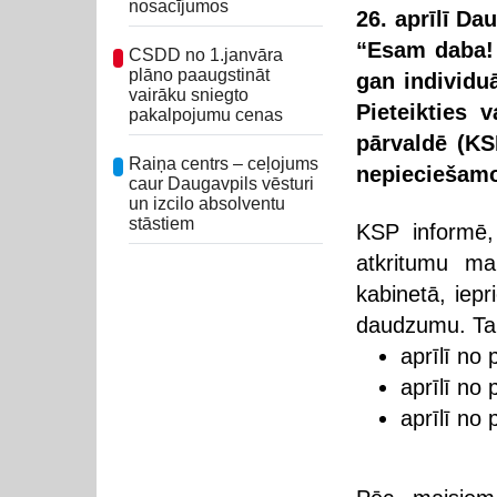
nosacījumos
26. aprīlī Da
“Esam daba! 
CSDD no 1.janvāra
plāno paaugstināt
gan individuā
vairāku sniegto
Pieteikties 
pakalpojumu cenas
pārvaldē (KSP
Raiņa centrs – ceļojums
nepieciešam
caur Daugavpils vēsturi
un izcilo absolventu
stāstiem
KSP informē, 
atkritumu m
kabinetā, iep
daudzumu. Tal
aprīlī no 
aprīlī no 
aprīlī no 