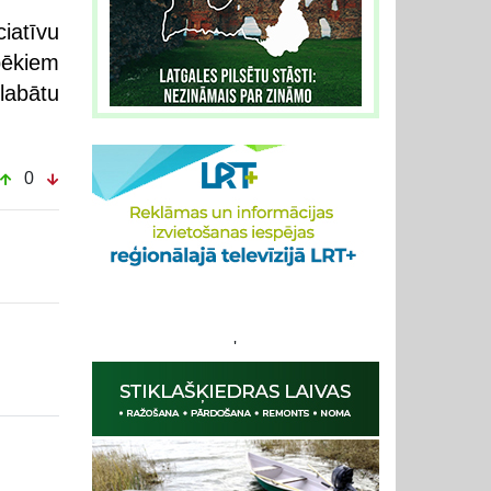
ciatīvu
pēkiem
labātu
0
'