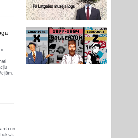
oga
em
nāti
ciju
ācijām.
narda un
 boksā.