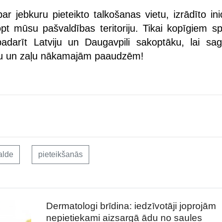
ar jebkuru pieteikto talkošanas vietu, izrādīto ini
pt mūsu pašvaldības teritoriju. Tikai kopīgiem s
darīt Latviju un Daugavpili sakoptāku, lai sag
ru un zaļu nākamajām paaudzēm!
alde
pieteikšanās
Dermatologi brīdina: iedzīvotāji joprojām
nepietiekami aizsargā ādu no saules