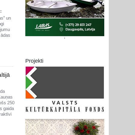
F
as” un
gi
rojumu
 ādas
'
Projekti
tijā
ida
 Kauņas
jošs 250
s gaida
aktīvi