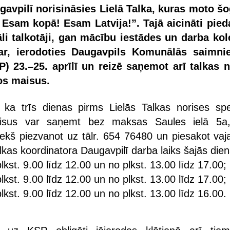
ugavpilī norisināsies Lielā Talka, kuras moto šo
Esam kopā! Esam Latvija!”. Tajā aicināti pieda
li talkotāji, gan mācību iestādes un darba kole
var, ierodoties Daugavpils Komunālās saimni
) 23.–25. aprīlī un reizē saņemot arī talkas n
os maisus.
ka trīs dienas pirms Lielās Talkas norises spe
aisus var saņemt bez maksas Saules ielā 5a
riekš piezvanot uz tālr. 654 76480 un piesakot vaj
kas koordinatora Daugavpilī darba laiks šajās dien
plkst. 9.00 līdz 12.00 un no plkst. 13.00 līdz 17.00;
plkst. 9.00 līdz 12.00 un no plkst. 13.00 līdz 17.00;
plkst. 9.00 līdz 12.00 un no plkst. 13.00 līdz 16.00.