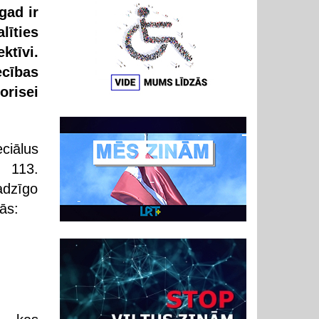
gad ir
līties
ktīvi.
ecības
orisei
ciālus
, 113.
adzīgo
ās: