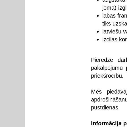
jomā) izgl
labas fra
tiks uzska
latviešu 
izcilas k
Pieredze dar
pakalpojumu p
priekšrocību.
Mēs piedāvāj
apdrošināš
pustdienas.
Informācija 