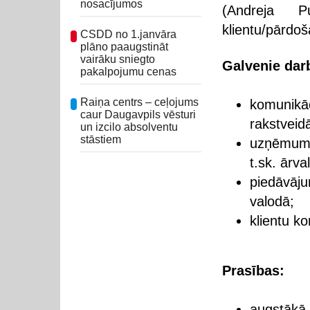
nosacījumos
(Andreja P
klientu/pārdo
CSDD no 1.janvāra
plāno paaugstināt
vairāku sniegto
Galvenie dar
pakalpojumu cenas
Raiņa centrs – ceļojums
komunikāc
caur Daugavpils vēsturi
rakstveid
un izcilo absolventu
stāstiem
uzņēmuma 
t.sk. ārval
piedāvāj
valodā;
klientu k
Prasības:
augstākā v