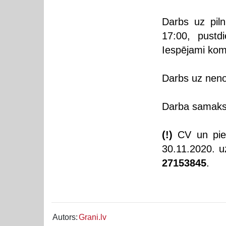
Darbs uz piln
17:00, pustd
Iespējami ko
Darbs uz nenot
Darba samaksa
(!)
CV un piet
30.11.2020. u
27153845
.
Autors:
Grani.lv