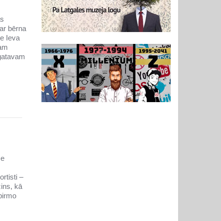
as
par bērna
te Ieva
nam
 gatavam
se
rtisti –
ins, kā
 pirmo