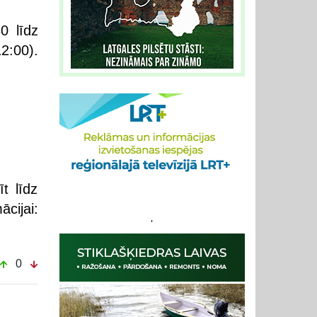
0 līdz
2:00).
t līdz
ācijai:
'
0