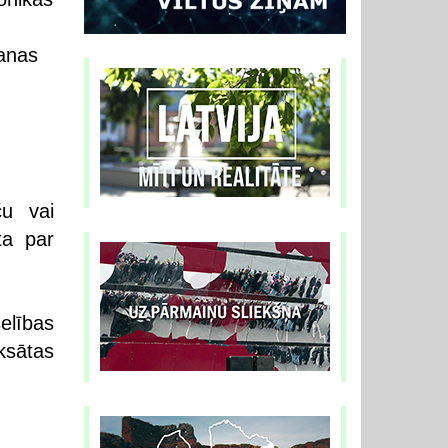
šanas
ču vai
ta par
elības
sātas