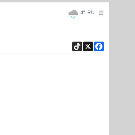
-4°
RU
TikTok
X
Facebook