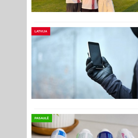
LATVIJA
PASAULĒ