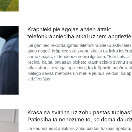
Krāpnieki pielāgojas arvien ātrāk:
telefonkrāpniecība atkal uzņem apgriezi
Lai gan pēc rekordaugstas telefonkrāpnieku aktivitātes
gada nogalē krāpniecisko zvanu skaits uz laiku ievēro
samazinājās, šī tendence nebija ilgstoša. “Bite Latvija” 
liecina, ka jau pavasarī bloķēto krāpniecisko zvanu ska
atkal strauji pieauga, apliecinot, ka krāpnieki nepārtrauk
pielāgo savas metodes un meklē jaunus veidus, kā ap
iedzīvotājus.
Krāsainā svītriņa uz zobu pastas tūbiņas
Patiesībā tā nenozīmē to, ko domā daudz
Ja kādreiz esat aplūkojis zobu pastas tūbiņas apakšu, 