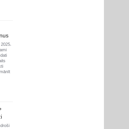
enus
 2025.
jami
dati
its
ti
mānīt
?
i
droši