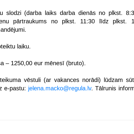
u slodzi (darba laiks darba dienās no plkst. 8:3
ienu pārtraukums no plkst. 11:30 līdz plkst. 1
mandējumi.
eiktu laiku.
 – 1250,00 eur mēnesī (bruto).
eikuma vēstuli (ar vakances norādi) lūdzam sūtī
z e-pastu:
jelena.macko@regula.lv
. Tālrunis inform