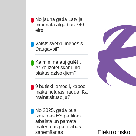
No jaunā gada Latvijā
minimālā alga būs 740
eiro
Valsts svētku mēnesis
Daugavpilī
Kaimiņi neļauj gulēt…
Ar ko izolēt skaņu no
blakus dzīvokļiem?
9 būtiski iemesli, kāpēc
makā neturas nauda. Kā
mainīt situāciju?
No 2025. gada būs
izmaiņas ES pārtikas
atbalsta un pamata
materiālās palīdzības
Elektronisko
saņemšanas