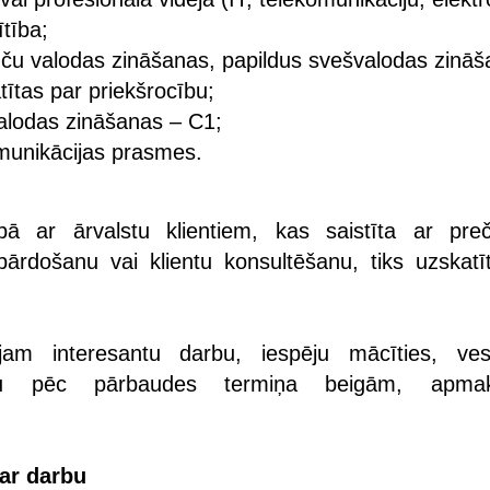
ītība;
nču valodas zināšanas, papildus svešvalodas zinā
tītas par priekšrocību;
valodas zināšanas – C1;
omunikācijas prasmes.
bā ar ārvalstu klientiem, kas saistīta ar pre
ārdošanu vai klientu konsultēšanu, tiks uzskatī
am interesantu darbu, iespēju mācīties, ves
anu pēc pārbaudes termiņa beigām, apmak
par darbu