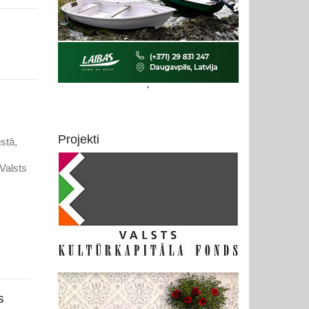
'
Projekti
stā,
Valsts
s