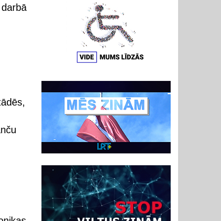
darbā
tādēs,
anču
ronikas