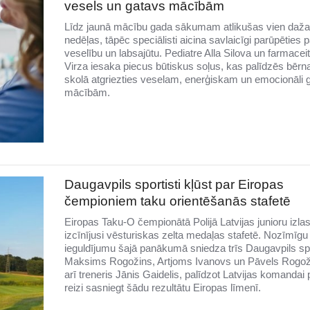
vesels un gatavs mācībām
Līdz jaunā mācību gada sākumam atlikušas vien daž
nedēļas, tāpēc speciālisti aicina savlaicīgi parūpēties 
veselību un labsajūtu. Pediatre Alla Silova un farmacei
Virza iesaka piecus būtiskus soļus, kas palīdzēs bēr
skolā atgriezties veselam, enerģiskam un emocionāli
mācībām.
Daugavpils sportisti kļūst par Eiropas
čempioniem taku orientēšanās stafetē
Eiropas Taku-O čempionātā Polijā Latvijas junioru izla
izcīnījusi vēsturiskas zelta medaļas stafetē. Nozīmīgu
ieguldījumu šajā panākumā sniedza trīs Daugavpils spo
Maksims Rogožins, Artjoms Ivanovs un Pāvels Rogož
arī treneris Jānis Gaidelis, palīdzot Latvijas komandai
reizi sasniegt šādu rezultātu Eiropas līmenī.