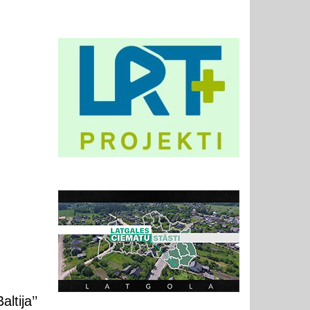
tija’’