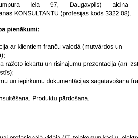
umpura iela 97, Daugavpils) aicina 
šanas KONSULTANTU (profesijas kods 3322 08).
ba pienākumi:
ija ar klientiem franču valodā (mutvārdos un
ā);
ražoto iekārtu un risinājumu prezentācija (arī izs
stīs);
umu un iepirkumu dokumentācijas sagatavošana fr
onsultēšana. Produktu pārdošana.
ai profesionālā vidējā (IT, telekomunikāciju, elekt