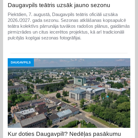
Daugavpils teātris uzsāk jauno sezonu
Piektdien, 7. augustā, Daugavpils teātris oficiāli uzsāka
2026./2027. gada sezonu. Sezonas atklāšanas kopsapulcē
teātra kolektīvs pārrunāja tuvākos radošos plānus, gaidāmās
pirmizrādes un citus iecerētos projektus, kā arī tradicionāli
pulcējās kopīgai sezonas fotogrāfijai.
DAUGAVPILS
Kur doties Daugavpilī? Nedēļas pasākumu