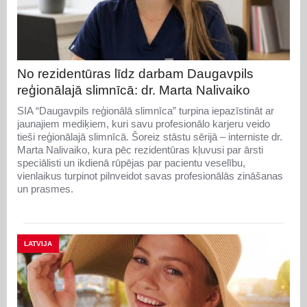
No rezidentūras līdz darbam Daugavpils
reģionālajā slimnīcā: dr. Marta Nalivaiko
SIA “Daugavpils reģionālā slimnīca” turpina iepazīstināt ar
jaunajiem mediķiem, kuri savu profesionālo karjeru veido
tieši reģionālajā slimnīcā. Šoreiz stāstu sērijā – interniste dr.
Marta Nalivaiko, kura pēc rezidentūras kļuvusi par ārsti
speciālisti un ikdienā rūpējas par pacientu veselību,
vienlaikus turpinot pilnveidot savas profesionālās zināšanas
un prasmes.
LATVIJA