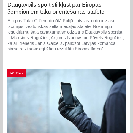
Daugavpils sportisti kļūst par Eiropas
čempioniem taku orientēšanās stafetē
Eiropas Taku-O čempionātā Polijā Latvijas junioru izlase
izcīnījusi vēsturiskas zelta medaļas stafetē. Nozīmīgu
ieguldījumu šajā panākumā sniedza trīs Daugavpils sportisti
– Maksims Rogožins, Artjoms Ivanovs un Pāvels Rogožins,
kā arī treneris Jānis Gaidelis, palīdzot Latvijas komandai
pirmo reizi sasniegt šādu rezultātu Eiropas līmenī.
LATVIJA