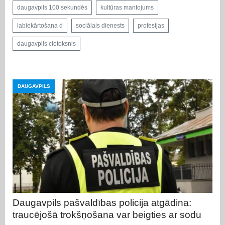
daugavpils 100 sekundēs
kultūras mantojums
labiekārtošana d
sociālais dienests
profesijas
daugavpils cietoksnis
DAUGAVPILS
Daugavpils pašvaldības policija atgādina:
traucējošā trokšņošana var beigties ar sodu