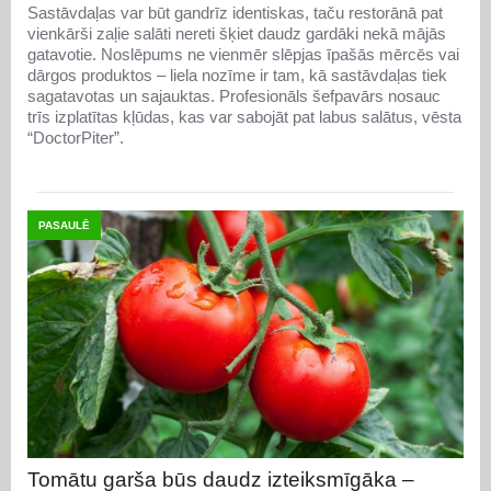
Sastāvdaļas var būt gandrīz identiskas, taču restorānā pat
vienkārši zaļie salāti nereti šķiet daudz gardāki nekā mājās
gatavotie. Noslēpums ne vienmēr slēpjas īpašās mērcēs vai
dārgos produktos – liela nozīme ir tam, kā sastāvdaļas tiek
sagatavotas un sajauktas. Profesionāls šefpavārs nosauc
trīs izplatītas kļūdas, kas var sabojāt pat labus salātus, vēsta
“DoctorPiter”.
PASAULĒ
Tomātu garša būs daudz izteiksmīgāka –