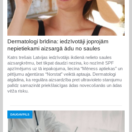
Dermatologi brīdina: iedzīvotāji joprojām
nepietiekami aizsargā ādu no saules
Katrs trešais Latvijas iedzīvotājs ikdienā nelieto saules
aizsargkrēmu, bet tikpat daudzi nezina, ko nozīmē SPF
apzīmējums uz tā iepakojuma, liecina “Mēness aptiekas” un
pētījumu aģentūras “Norstat” veiktā aptauja. Dermatologi
atgādina, ka regulāra aizsardzība pret ultravioleto starojumu
palīdz samazināt priekšlaicīgas ādas novecošanās un ādas
vēža risku.
DAUGAVPILS