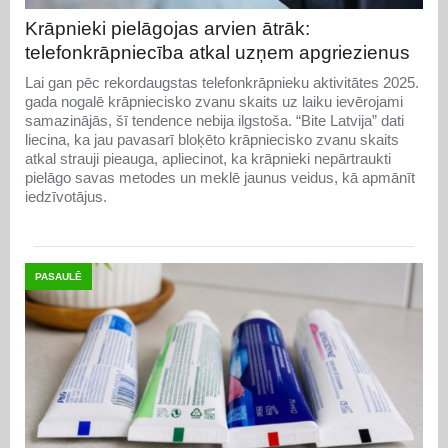
Krāpnieki pielāgojas arvien ātrāk:
telefonkrāpniecība atkal uzņem apgriezienus
Lai gan pēc rekordaugstas telefonkrāpnieku aktivitātes 2025.
gada nogalē krāpniecisko zvanu skaits uz laiku ievērojami
samazinājās, šī tendence nebija ilgstoša. “Bite Latvija” dati
liecina, ka jau pavasarī bloķēto krāpniecisko zvanu skaits
atkal strauji pieauga, apliecinot, ka krāpnieki nepārtraukti
pielāgo savas metodes un meklē jaunus veidus, kā apmānīt
iedzīvotājus.
PASAULĒ