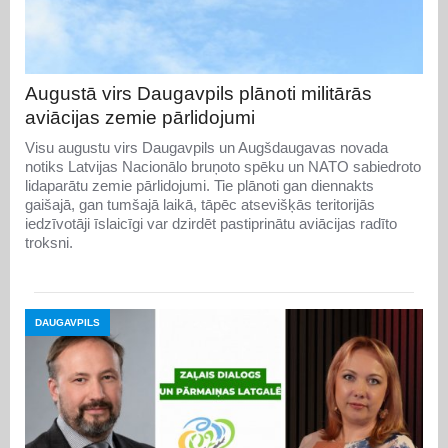
Augustā virs Daugavpils plānoti militārās
aviācijas zemie pārlidojumi
Visu augustu virs Daugavpils un Augšdaugavas novada
notiks Latvijas Nacionālo bruņoto spēku un NATO sabiedroto
lidaparātu zemie pārlidojumi. Tie plānoti gan diennakts
gaišajā, gan tumšajā laikā, tāpēc atsevišķās teritorijās
iedzīvotāji īslaicīgi var dzirdēt pastiprinātu aviācijas radīto
troksni.
DAUGAVPILS