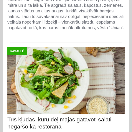
mitrā un siltā laikā. Tie apgrauž salātus, kāpostus, zemenes,
jaunos stādus un citus augus, turklāt visaktīvāk barojas
naktīs. Taču to savākšanai nav obligāti nepieciešami speciāli
veikalā nopērkami līdzekļi – vienkāršu slazdu iespējams
pagatavot no tā, kas parasti nonāk atkritumos, vēsta “Unian”.
PASAULĒ
Trīs kļūdas, kuru dēļ mājās gatavoti salāti
negaršo kā restorānā