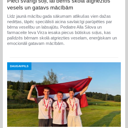
Pieci svarīgi soļi, lai bērns skolā atgrieztos
vesels un gatavs mācībām
Līdz jaunā mācību gada sākumam atlikušas vien dažas
nedēļas, tāpēc speciālisti aicina savlaicīgi parūpēties par
bērna veselību un labsajūtu. Pediatre Alla Silova un
farmaceite Ieva Virza iesaka piecus būtiskus soļus, kas
palīdzēs bērnam skolā atgriezties veselam, enerģiskam un
emocionāli gatavam mācībām.
DAUGAVPILS