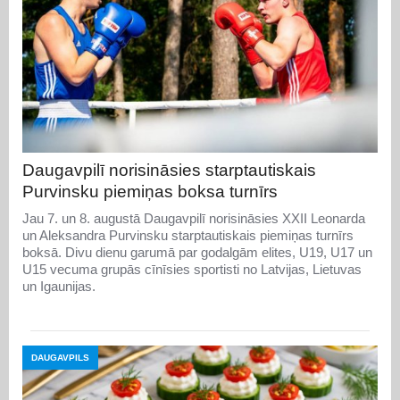
Daugavpilī norisināsies starptautiskais
Purvinsku piemiņas boksa turnīrs
Jau 7. un 8. augustā Daugavpilī norisināsies XXII Leonarda
un Aleksandra Purvinsku starptautiskais piemiņas turnīrs
boksā. Divu dienu garumā par godalgām elites, U19, U17 un
U15 vecuma grupās cīnīsies sportisti no Latvijas, Lietuvas
un Igaunijas.
DAUGAVPILS