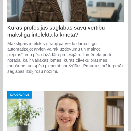
Kuras profesijas saglabās savu vērtību
mākslīgā intelekta laikmetā?
Mākslīgais intelekts strauji pārveido darba tirgu,
automatizējot arvien vairāk uzdevumu un mainot
pieprasījumu pēc dažādām profesijām. Tomēr eksperti
norāda, ka ir vairākas jomas, kurās cilvēku prasmes,
radošums un spēja pieņemt sarežģītus lēmumus arī turpmāk
saglabās izšķirošu nozīmi.
DAUGAVPILS