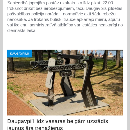
Sabiedrībā joprojām pastāv uzskats, ka līdz plkst. 22.00
trokšņot drīkst bez ierobežojumiem, taču Daugavpils pilsētas
pašvaldības policija norāda – normatīvie akti šādu robežu
nenosaka. Ja troksnis būtiski traucē apkārtējo mieru, atpūtu
vai ikdienu, administratīvā atbildība var iestāties neatkarīgi no
diennakts laika.
DAUGAVPILS
Daugavpilī līdz vasaras beigām uzstādīs
jaunus āra trenažierus