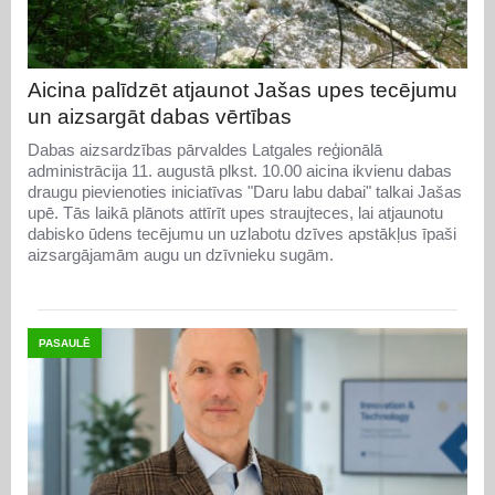
Aicina palīdzēt atjaunot Jašas upes tecējumu
un aizsargāt dabas vērtības
Dabas aizsardzības pārvaldes Latgales reģionālā
administrācija 11. augustā plkst. 10.00 aicina ikvienu dabas
draugu pievienoties iniciatīvas "Daru labu dabai" talkai Jašas
upē. Tās laikā plānots attīrīt upes straujteces, lai atjaunotu
dabisko ūdens tecējumu un uzlabotu dzīves apstākļus īpaši
aizsargājamām augu un dzīvnieku sugām.
PASAULĒ