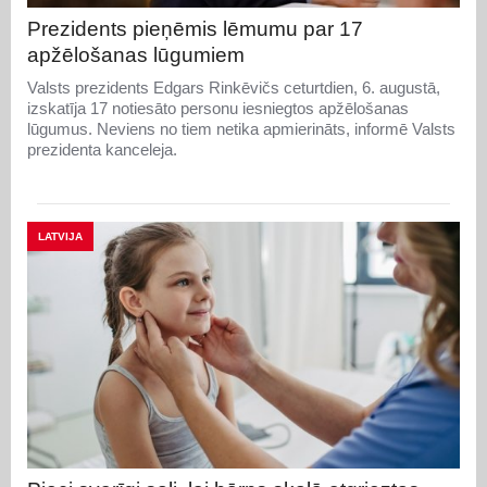
Prezidents pieņēmis lēmumu par 17
apžēlošanas lūgumiem
Valsts prezidents Edgars Rinkēvičs ceturtdien, 6. augustā,
izskatīja 17 notiesāto personu iesniegtos apžēlošanas
lūgumus. Neviens no tiem netika apmierināts, informē Valsts
prezidenta kanceleja.
LATVIJA