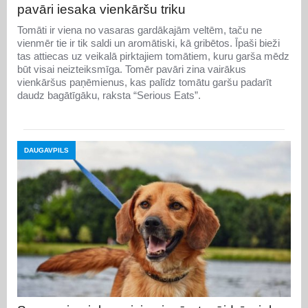
pavāri iesaka vienkāršu triku
Tomāti ir viena no vasaras gardākajām veltēm, taču ne
vienmēr tie ir tik saldi un aromātiski, kā gribētos. Īpaši bieži
tas attiecas uz veikalā pirktajiem tomātiem, kuru garša mēdz
būt visai neizteiksmīga. Tomēr pavāri zina vairākus
vienkāršus paņēmienus, kas palīdz tomātu garšu padarīt
daudz bagātīgāku, raksta “Serious Eats”.
DAUGAVPILS