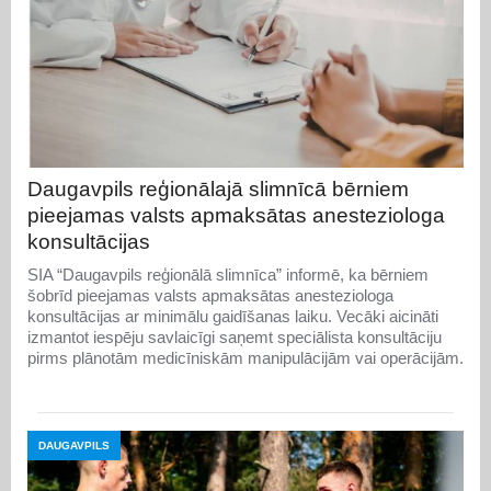
Daugavpils reģionālajā slimnīcā bērniem
pieejamas valsts apmaksātas anesteziologa
konsultācijas
SIA “Daugavpils reģionālā slimnīca” informē, ka bērniem
šobrīd pieejamas valsts apmaksātas anesteziologa
konsultācijas ar minimālu gaidīšanas laiku. Vecāki aicināti
izmantot iespēju savlaicīgi saņemt speciālista konsultāciju
pirms plānotām medicīniskām manipulācijām vai operācijām.
DAUGAVPILS