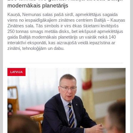
modernākais planetārijs
Kauņā, Nemunas salas pašā sirdī, apmeklētājus sagaida
viens no iespaidīgākajiem zinātnes centriem Baltijā – Kauņas
Zinātnes sala. Tās simbols ir virs ēkas šķietami levitējošs
250 tonnas smags metāla disks, bet iekšpusē apmeklētājus
gaida Baltijā modernākais planetārijs un vairāk nekā 140
interaktīvi eksponāti, kas aizraujošā veidā iepazīstina ar
zinātni, tehnoloģijām un dabu.
LATVIJA