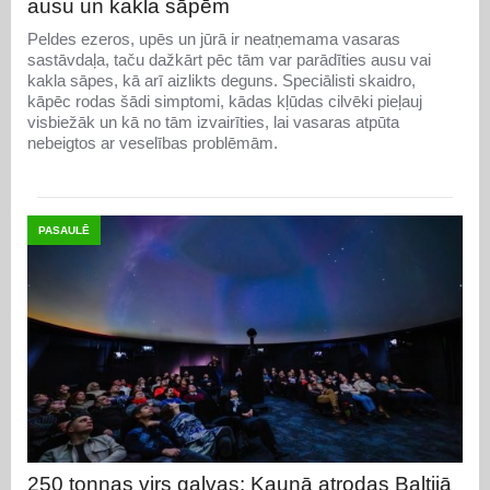
ausu un kakla sāpēm
Peldes ezeros, upēs un jūrā ir neatņemama vasaras
sastāvdaļa, taču dažkārt pēc tām var parādīties ausu vai
kakla sāpes, kā arī aizlikts deguns. Speciālisti skaidro,
kāpēc rodas šādi simptomi, kādas kļūdas cilvēki pieļauj
visbiežāk un kā no tām izvairīties, lai vasaras atpūta
nebeigtos ar veselības problēmām.
PASAULĒ
250 tonnas virs galvas: Kauņā atrodas Baltijā