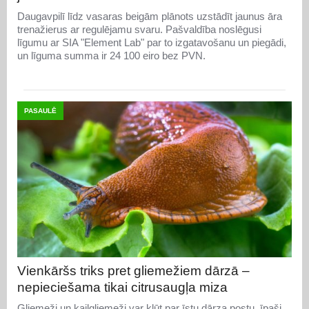
Daugavpilī līdz vasaras beigām plānots uzstādīt jaunus āra
trenažierus ar regulējamu svaru. Pašvaldība noslēgusi
līgumu ar SIA "Element Lab" par to izgatavošanu un piegādi,
un līguma summa ir 24 100 eiro bez PVN.
PASAULĒ
Vienkāršs triks pret gliemežiem dārzā –
nepieciešama tikai citrusaugļa miza
Gliemeži un kailgliemeži var kļūt par īstu dārza postu, īpaši