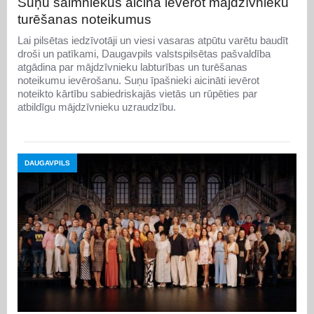
Suņu saimniekus aicina ievērot mājdzīvnieku
turēšanas noteikumus
Lai pilsētas iedzīvotāji un viesi vasaras atpūtu varētu baudīt
droši un patīkami, Daugavpils valstspilsētas pašvaldība
atgādina par mājdzīvnieku labturības un turēšanas
noteikumu ievērošanu. Suņu īpašnieki aicināti ievērot
noteikto kārtību sabiedriskajās vietās un rūpēties par
atbildīgu mājdzīvnieku uzraudzību.
DAUGAVPILS