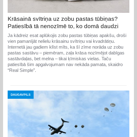
Krāsainā svītriņa uz zobu pastas tūbiņas?
Patiesībā tā nenozīmē to, ko domā daudzi
Ja kādreiz esat aplūkojis zobu pastas tūbiņas apakšu, droši
vien pamanījāt nelielu krāsainu svītriņu vai kvadrātiņu.
Internetā jau gadiem klīst mīts, ka šī zīme norāda uz zobu
pastas sastāvu – piemēram, zaļa krāsa nozīmējot dabīgas
sastāvdaļas, bet melna – tikai ķīmiskas vielas. Taču
patiesībā šim apgalvojumam nav nekāda pamata, skaidro
“Real Simple”.
DAUGAVPILS