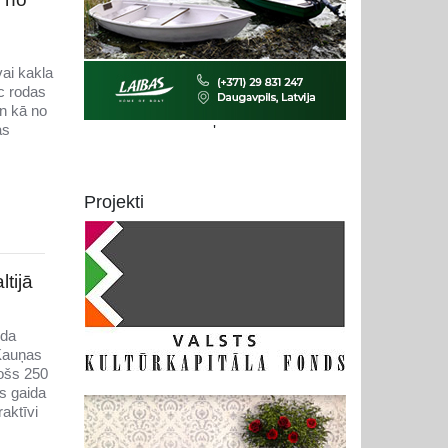
vai kakla
ēc rodas
un kā no
as
'
Projekti
tijā
ida
 Kauņas
jošs 250
s gaida
aktīvi