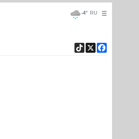
-4°
RU
TikTok
X
Facebook