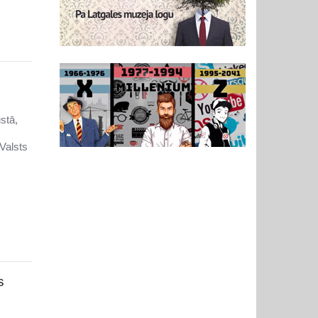
stā,
Valsts
s