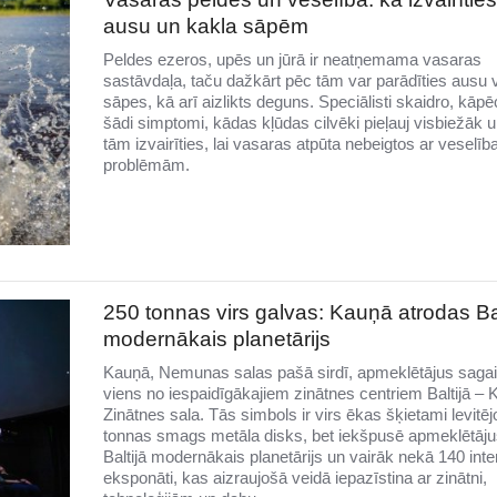
ausu un kakla sāpēm
Peldes ezeros, upēs un jūrā ir neatņemama vasaras
sastāvdaļa, taču dažkārt pēc tām var parādīties ausu 
sāpes, kā arī aizlikts deguns. Speciālisti skaidro, kāp
šādi simptomi, kādas kļūdas cilvēki pieļauj visbiežāk 
tām izvairīties, lai vasaras atpūta nebeigtos ar veselīb
problēmām.
250 tonnas virs galvas: Kauņā atrodas Bal
modernākais planetārijs
Kauņā, Nemunas salas pašā sirdī, apmeklētājus saga
viens no iespaidīgākajiem zinātnes centriem Baltijā –
Zinātnes sala. Tās simbols ir virs ēkas šķietami levitē
tonnas smags metāla disks, bet iekšpusē apmeklētāju
Baltijā modernākais planetārijs un vairāk nekā 140 inter
eksponāti, kas aizraujošā veidā iepazīstina ar zinātni,