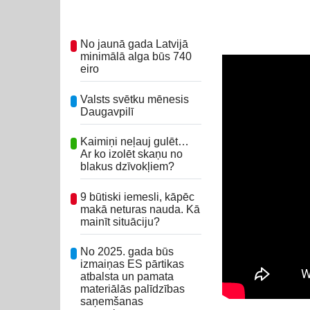
No jaunā gada Latvijā
minimālā alga būs 740
eiro
Valsts svētku mēnesis
Daugavpilī
Kaimiņi neļauj gulēt…
Ar ko izolēt skaņu no
blakus dzīvokļiem?
9 būtiski iemesli, kāpēc
makā neturas nauda. Kā
mainīt situāciju?
No 2025. gada būs
izmaiņas ES pārtikas
atbalsta un pamata
materiālās palīdzības
saņemšanas