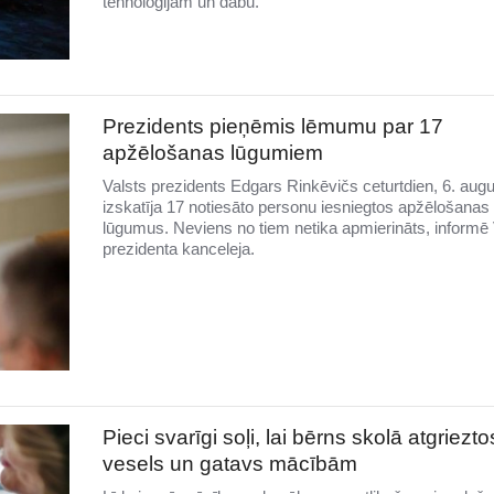
tehnoloģijām un dabu.
Prezidents pieņēmis lēmumu par 17
apžēlošanas lūgumiem
Valsts prezidents Edgars Rinkēvičs ceturtdien, 6. augu
izskatīja 17 notiesāto personu iesniegtos apžēlošanas
lūgumus. Neviens no tiem netika apmierināts, informē 
prezidenta kanceleja.
Pieci svarīgi soļi, lai bērns skolā atgriezto
vesels un gatavs mācībām