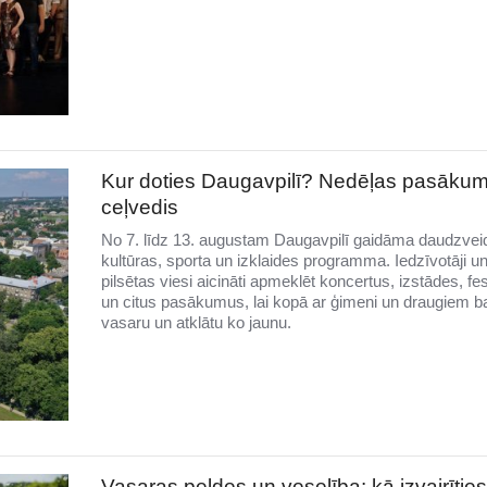
Kur doties Daugavpilī? Nedēļas pasāku
ceļvedis
No 7. līdz 13. augustam Daugavpilī gaidāma daudzvei
kultūras, sporta un izklaides programma. Iedzīvotāji u
pilsētas viesi aicināti apmeklēt koncertus, izstādes, fe
un citus pasākumus, lai kopā ar ģimeni un draugiem b
vasaru un atklātu ko jaunu.
Vasaras peldes un veselība: kā izvairītie