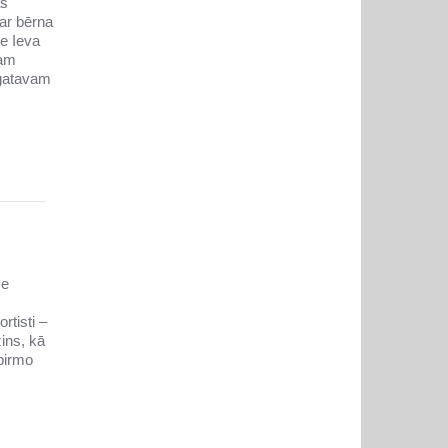
as
par bērna
te Ieva
nam
 gatavam
se
rtisti –
ins, kā
 pirmo