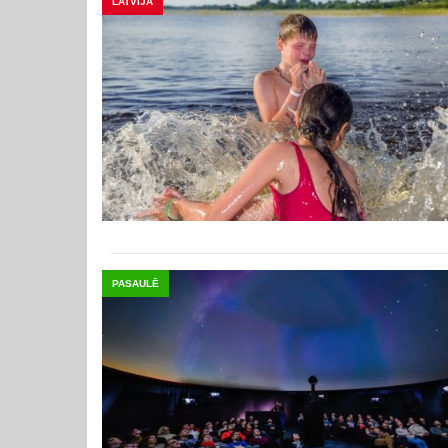
LATVIJA
PASAULĒ