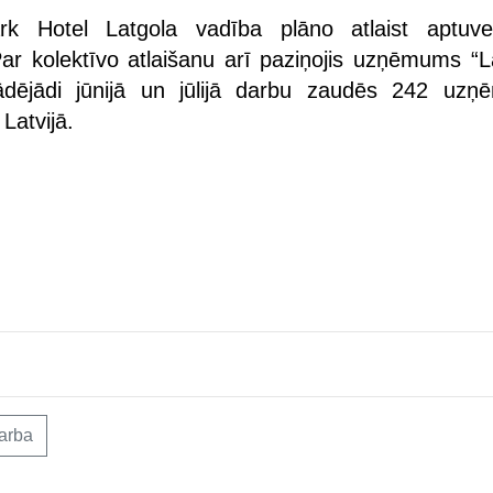
rk Hotel Latgola vadība plāno atlaist aptuv
Par kolektīvo atlaišanu arī paziņojis uzņēmums “La
Tādējādi jūnijā un jūlijā darbu zaudēs 242 uz
 Latvijā.
darba