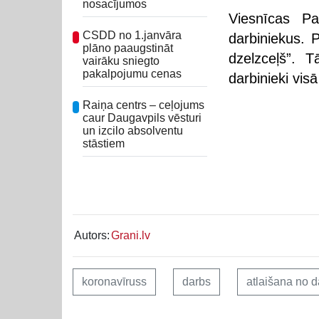
nosacījumos
Viesnīcas Pa
CSDD no 1.janvāra
darbiniekus. 
plāno paaugstināt
dzelzceļš”. 
vairāku sniegto
pakalpojumu cenas
darbinieki visā
Raiņa centrs – ceļojums
caur Daugavpils vēsturi
un izcilo absolventu
stāstiem
Autors:
Grani.lv
koronavīruss
darbs
atlaišana no 