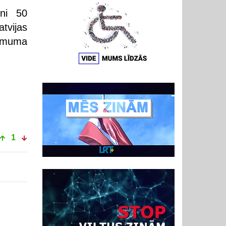
eni 50
tvijas
ņēmuma
1