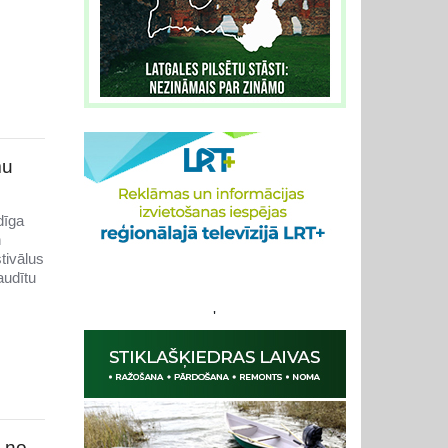
mu
dīga
n
stivālus
audītu
'
s no