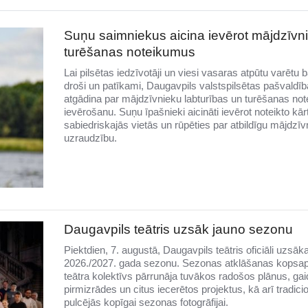
Suņu saimniekus aicina ievērot mājdzīvn
turēšanas noteikumus
Lai pilsētas iedzīvotāji un viesi vasaras atpūtu varētu b
droši un patīkami, Daugavpils valstspilsētas pašvaldīb
atgādina par mājdzīvnieku labturības un turēšanas no
ievērošanu. Suņu īpašnieki aicināti ievērot noteikto kār
sabiedriskajās vietās un rūpēties par atbildīgu mājdzīv
uzraudzību.
Daugavpils teātris uzsāk jauno sezonu
Piektdien, 7. augustā, Daugavpils teātris oficiāli uzsāk
2026./2027. gada sezonu. Sezonas atklāšanas kopsa
teātra kolektīvs pārrunāja tuvākos radošos plānus, g
pirmizrādes un citus iecerētos projektus, kā arī tradicio
pulcējās kopīgai sezonas fotogrāfijai.