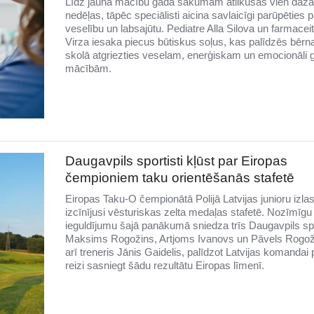
Līdz jaunā mācību gada sākumam atlikušas vien daž
nedēļas, tāpēc speciālisti aicina savlaicīgi parūpēties 
veselību un labsajūtu. Pediatre Alla Silova un farmacei
Virza iesaka piecus būtiskus soļus, kas palīdzēs bēr
skolā atgriezties veselam, enerģiskam un emocionāli
mācībām.
Daugavpils sportisti kļūst par Eiropas
čempioniem taku orientēšanās stafetē
Eiropas Taku-O čempionātā Polijā Latvijas junioru izla
izcīnījusi vēsturiskas zelta medaļas stafetē. Nozīmīgu
ieguldījumu šajā panākumā sniedza trīs Daugavpils spo
Maksims Rogožins, Artjoms Ivanovs un Pāvels Rogož
arī treneris Jānis Gaidelis, palīdzot Latvijas komandai
reizi sasniegt šādu rezultātu Eiropas līmenī.