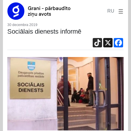
RU
30 decembra 2019
Sociālais dienests informē
TikTok
X
Fac