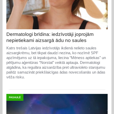
Dermatologi brīdina: iedzīvotāji joprojām
nepietiekami aizsargā ādu no saules
Katrs trešais Latvijas iedzīvotājs ikdienā nelieto saules
aizsargkrēmu, bet tikpat daudzi nezina, ko nozīmē SPF
apzīmējums uz tā iepakojuma, liecina “Mēness aptiekas” un
pētījumu aģentūras “Norstat” veiktā aptauja. Dermatologi
atgādina, ka regulāra aizsardzība pret ultravioleto starojumu
palīdz samazināt priekšlaicīgas ādas novecošanās un ādas
vēža risku.
PASAULĒ