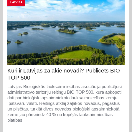
LATVIJA
Kuri ir Latvijas zaļākie novadi? Publicēts BIO
TOP 500
Latvijas Bioloģiskās lauksaimniecības asociācija publicējusi
administratīvo teritoriju reitingu BIO TOP 500, kurā apkopoti
dati par bioloģiski apsaimniekoto lauksaimniecības zemju
īpatsvaru valstī. Reitings atklāj zaļākos novadus, pagastus
un pilsētas, turklāt divos novados bioloģiski apsaimniekotā
zeme jau pārsniedz 40 % no kopējās lauksaimniecības
platības.