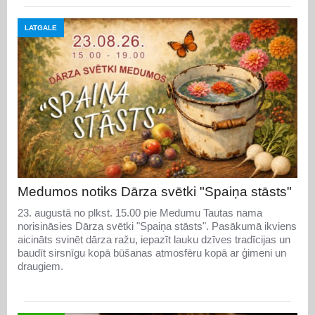
LATGALE
Medumos notiks Dārza svētki "Spaiņa stāsts"
23. augustā no plkst. 15.00 pie Medumu Tautas nama
norisināsies Dārza svētki "Spaiņa stāsts". Pasākumā ikviens
aicināts svinēt dārza ražu, iepazīt lauku dzīves tradīcijas un
baudīt sirsnīgu kopā būšanas atmosfēru kopā ar ģimeni un
draugiem.