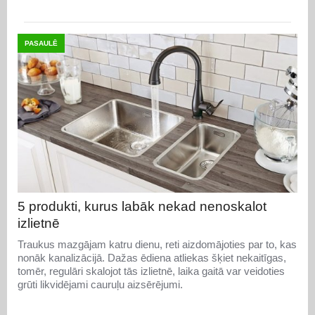
PASAULĒ
5 produkti, kurus labāk nekad nenoskalot
izlietnē
Traukus mazgājam katru dienu, reti aizdomājoties par to, kas
nonāk kanalizācijā. Dažas ēdiena atliekas šķiet nekaitīgas,
tomēr, regulāri skalojot tās izlietnē, laika gaitā var veidoties
grūti likvidējami cauruļu aizsērējumi.