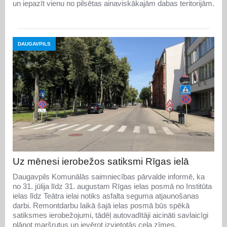
un iepazīt vienu no pilsētas ainaviskākajām dabas teritorijām.
DAUGAVPILS
Uz mēnesi ierobežos satiksmi Rīgas ielā
Daugavpils Komunālās saimniecības pārvalde informē, ka
no 31. jūlija līdz 31. augustam Rīgas ielas posmā no Institūta
ielas līdz Teātra ielai notiks asfalta seguma atjaunošanas
darbi. Remontdarbu laikā šajā ielas posmā būs spēkā
satiksmes ierobežojumi, tādēļ autovadītāji aicināti savlaicīgi
plānot maršrutus un ievērot izvietotās ceļa zīmes.