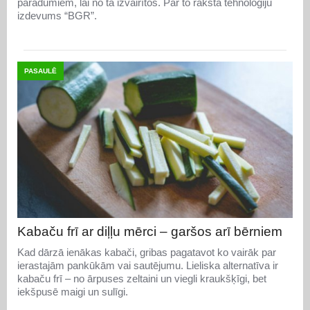
paradumiem, lai no tā izvairītos. Par to raksta tehnoloģiju
izdevums “BGR”.
PASAULĒ
Kabaču frī ar diļļu mērci – garšos arī bērniem
Kad dārzā ienākas kabači, gribas pagatavot ko vairāk par
ierastajām pankūkām vai sautējumu. Lieliska alternatīva ir
kabaču frī – no ārpuses zeltaini un viegli kraukšķīgi, bet
iekšpusē maigi un sulīgi.