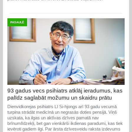
PASAULĒ
93 gadus vecs psihiatrs atklāj ieradumus, kas
palīdz saglabāt možumu un skaidru prātu
Dienvidkorejas psihiatrs Lī Si-hjongs arī 93 gadu vecumā
turpina strādāt medicīnā un negrasās doties pensijā. Viņš
uzskata, ka ilgas un aktīvas dzīves pamatā nav
brīnumlīdzekļi, bet gan vienkārši ikdienas paradumi, kas tiek
ievēroti gadiem ilgi. Par ārsta dzīvesveidu raksta izdevums