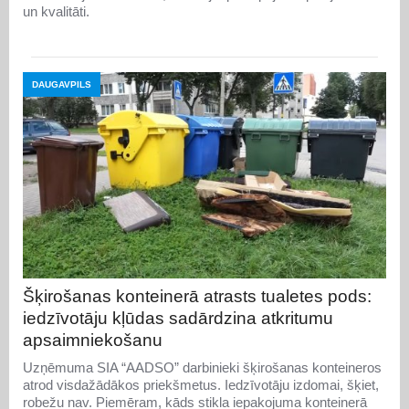
un kvalitāti.
DAUGAVPILS
Šķirošanas konteinerā atrasts tualetes pods:
iedzīvotāju kļūdas sadārdzina atkritumu
apsaimniekošanu
Uzņēmuma SIA “AADSO” darbinieki šķirošanas konteineros
atrod visdažādākos priekšmetus. Iedzīvotāju izdomai, šķiet,
robežu nav. Piemēram, kāds stikla iepakojuma konteinerā