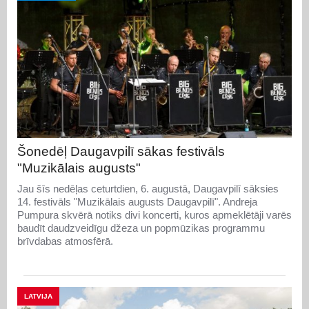
Šonedēļ Daugavpilī sākas festivāls
"Muzikālais augusts"
Jau šīs nedēļas ceturtdien, 6. augustā, Daugavpilī sāksies
14. festivāls "Muzikālais augusts Daugavpilī". Andreja
Pumpura skvērā notiks divi koncerti, kuros apmeklētāji varēs
baudīt daudzveidīgu džeza un popmūzikas programmu
brīvdabas atmosfērā.
LATVIJA