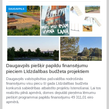
DAUGAVPILS
Daugavpils piešķir papildu finansējumu
pieciem Līdzdalības budžeta projektiem
Daugavpils valstspilsētas pašvaldība nodrošinās
finansējumu visu piecu šī gada Līdzdalības budžeta
konkursā sabiedrības atbalstīto projektu īstenošanai. Lai tos
realizētu pilnā apmērā, domes deputāti pieņēma lēmumu
piešķirt programmai papildu finansējumu 49 311,01 eiro
apmērā.