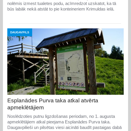
nolēmis izmest tualetes podu, acīmredzot uzskatot, ka tā
būs labāk nekā atstāt to pie konteineriem Krimuldas ielā.
DAUGAVPILS
Esplanādes Purva taka atkal atvērta
apmeklētājiem
Noslēdzoties putnu ligzdošanas periodam, no 1. augusta
apmeklētājiem atkal pieejama Esplanādes Purva taka.
Daugavpilieši un pilsētas viesi aicināti baudīt pastaigas dabā