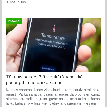
“Chosun Ilbo”.
PASAULĒ
Tālrunis sakarst? 9 vienkārši veidi, kā
pasargāt to no pārkaršanas
Karstās vasaras dienās viedtālruņi sakarst daudz ātrāk nekā
parasti. Pārkaršana var palēnināt ierīces darbību, samazināt
akumulatora veiktspēju un ilgtermiņā ietekmēt tā kalpošanas
laiku. Labā ziņa – bieži vien pietiek ar dažiem vienkāršiem