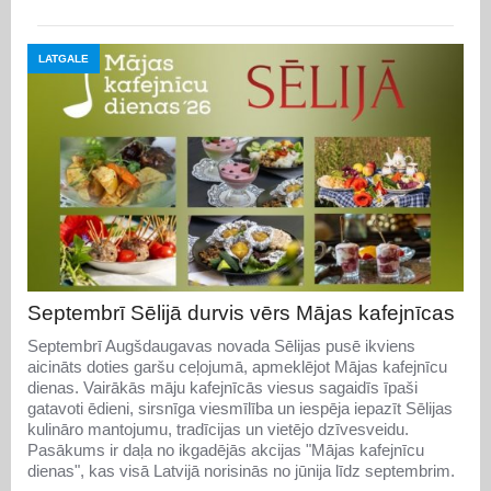
LATGALE
Septembrī Sēlijā durvis vērs Mājas kafejnīcas
Septembrī Augšdaugavas novada Sēlijas pusē ikviens
aicināts doties garšu ceļojumā, apmeklējot Mājas kafejnīcu
dienas. Vairākās māju kafejnīcās viesus sagaidīs īpaši
gatavoti ēdieni, sirsnīga viesmīlība un iespēja iepazīt Sēlijas
kulināro mantojumu, tradīcijas un vietējo dzīvesveidu.
Pasākums ir daļa no ikgadējās akcijas "Mājas kafejnīcu
dienas", kas visā Latvijā norisinās no jūnija līdz septembrim.