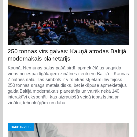
250 tonnas virs galvas: Kauņā atrodas Baltijā
modernākais planetārijs
Kauņā, Nemunas salas pašā sirdī, apmeklētājus sagaida
viens no iespaidīgākajiem zinātnes centriem Baltijā – Kauņas
Zinātnes sala. Tās simbols ir virs ēkas šķietami levitējošs
250 tonnas smags metāla disks, bet iekšpusē apmeklētājus
gaida Baltijā modernākais planetārijs un vairāk nekā 140
interaktīvi eksponāti, kas aizraujošā veidā iepazīstina ar
zinātni, tehnoloģijām un dabu.
DAUGAVPILS