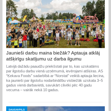
Jaunieši darbu maina biežāk? Aptauja atklāj
atšķirīgu skatījumu uz darba ilgumu
Latvijā dažādu paaudžu priekšstati par to, kas uzskatāms
par ilgstošu darbu vienā uzņēmumā, ievērojami atšķiras. AS
“Ķekava Foods” sadarbībā ar “Norstat” veiktā aptauja liecina,
ka jaunieši par ilgstošu nodarbinātību visbiežāk uzskata 3–5
gadus vienā darbavietā, savukārt cilvēki pēc 40 gadu
vecuma – vairāk nekā 10 gadus.
DAUGAVPILS