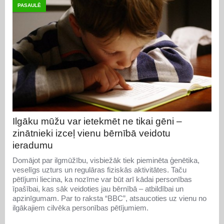
PASAULĒ
Ilgāku mūžu var ietekmēt ne tikai gēni –
zinātnieki izceļ vienu bērnībā veidotu
ieradumu
Domājot par ilgmūžību, visbiežāk tiek pieminēta ģenētika,
veselīgs uzturs un regulāras fiziskās aktivitātes. Taču
pētījumi liecina, ka nozīme var būt arī kādai personības
īpašībai, kas sāk veidoties jau bērnībā – atbildībai un
apzinīgumam. Par to raksta “BBC”, atsaucoties uz vienu no
ilgākajiem cilvēka personības pētījumiem.