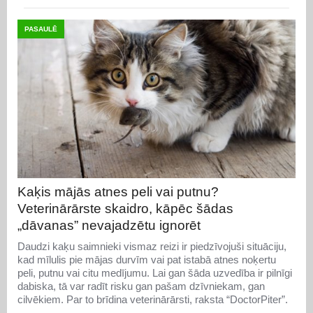
PASAULĒ
Kaķis mājās atnes peli vai putnu?
Veterinārārste skaidro, kāpēc šādas
„dāvanas” nevajadzētu ignorēt
Daudzi kaķu saimnieki vismaz reizi ir piedzīvojuši situāciju,
kad mīlulis pie mājas durvīm vai pat istabā atnes noķertu
peli, putnu vai citu medījumu. Lai gan šāda uzvedība ir pilnīgi
dabiska, tā var radīt risku gan pašam dzīvniekam, gan
cilvēkiem. Par to brīdina veterinārārsti, raksta “DoctorPiter”.