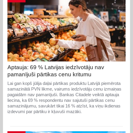
Aptauja: 69 % Latvijas iedzīvotāju nav
pamanījuši pārtikas cenu kritumu
Lai gan kopš jūlija daļai pārtikas produktu Latvijā piemērota
samazinātā PVN likme, vairums iedzīvotāju cenu izmaiņas
pagaidām nav pamanījuši. Bankas Citadele veiktā aptauja
liecina, ka 69 % respondentu nav sajutuši pārtikas cenu
samazinājumu, savukārt tikai 16 % atzīst, ka viņu ikdienas
izdevumi par pārtiku ir kļuvuši mazāki.