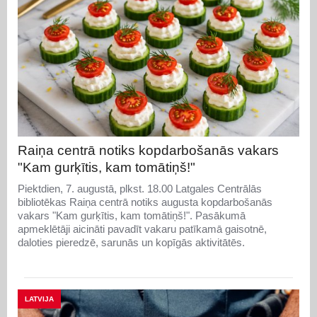
Raiņa centrā notiks kopdarbošanās vakars
"Kam gurķītis, kam tomātiņš!"
Piektdien, 7. augustā, plkst. 18.00 Latgales Centrālās
bibliotēkas Raiņa centrā notiks augusta kopdarbošanās
vakars "Kam gurķītis, kam tomātiņš!". Pasākumā
apmeklētāji aicināti pavadīt vakaru patīkamā gaisotnē,
daloties pieredzē, sarunās un kopīgās aktivitātēs.
LATVIJA