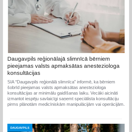
Daugavpils reģionālajā slimnīcā bērniem
pieejamas valsts apmaksātas anesteziologa
konsultācijas
SIA “Daugavpils reģionālā slimnīca” informē, ka bērniem
šobrīd pieejamas valsts apmaksātas anesteziologa
konsultācijas ar minimālu gaidīšanas laiku. Vecāki aicināti
izmantot iespēju savlaicīgi saņemt speciālista konsultāciju
pirms plānotām medicīniskām manipulācijām vai operācijām.
DAUGAVPILS