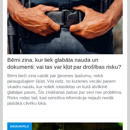
Bērni zina, kur tiek glabāta nauda un
dokumenti: vai tas var kļūt par drošības risku?
Bērni bieži zina vairāk par ģimenes īpašumu, nekā
pieaugušajiem šķiet. Viņi redz, no kurienes vecāki paņem
skaidru naudu, kur noliek rotaslietas un kurā atvilktnē
glabājas pases. Šīs zināšanas pašas par sevi nav problēma.
Risks rodas tad, kad sensitīva informācija nejauši nonāk
plašākā cilvēku lokā.
DAUGAVPILS