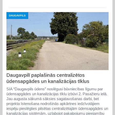
DAUGAVPILS
Daugavpilī paplašinās centralizētos
ūdensapgādes un kanalizācijas tīklus
SIA “Daugavpils ūdens” noslēgusi būvniecības līgumu par
ūdensapgādes un kanalizācijas tīklu izbūvi 2. Pasažieru ielā.
Jau augusta sākumā sāksies sagatavošanas darbi, bet
projekta īstenošana nodrošinās apkārtnes iedzīvotājiem
iespēju pieslēgties pilsētas centralizētajām ūdensapgādes un
kanalizācijas sistēmām, uzlabojot pakalpojumu pieejamību