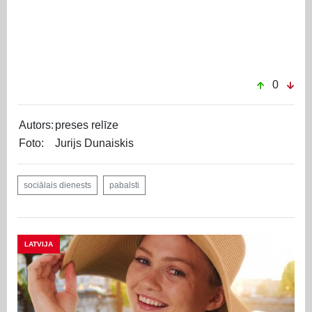
0
Autors:
preses relīze
Foto:
Jurijs Dunaiskis
sociālais dienests
pabalsti
LATVIJA