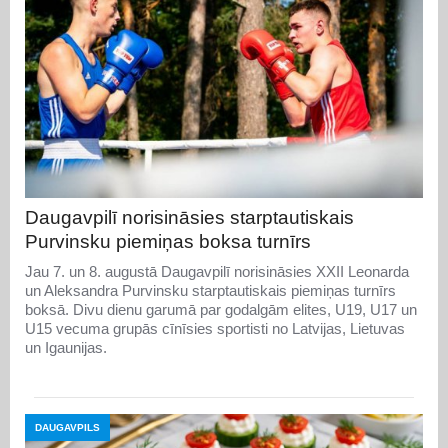
Daugavpilī norisināsies starptautiskais
Purvinsku piemiņas boksa turnīrs
Jau 7. un 8. augustā Daugavpilī norisināsies XXII Leonarda
un Aleksandra Purvinsku starptautiskais piemiņas turnīrs
boksā. Divu dienu garumā par godalgām elites, U19, U17 un
U15 vecuma grupās cīnīsies sportisti no Latvijas, Lietuvas
un Igaunijas.
DAUGAVPILS