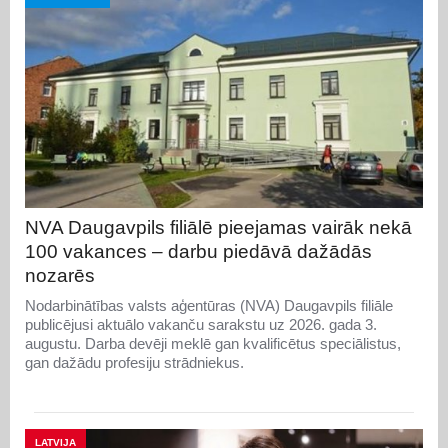
NVA Daugavpils filiālē pieejamas vairāk nekā
100 vakances – darbu piedāvā dažādās
nozarēs
Nodarbinātības valsts aģentūras (NVA) Daugavpils filiāle
publicējusi aktuālo vakanču sarakstu uz 2026. gada 3.
augustu. Darba devēji meklē gan kvalificētus speciālistus,
gan dažādu profesiju strādniekus.
LATVIJA