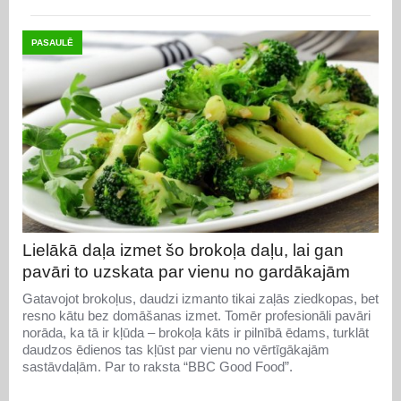
PASAULĒ
Lielākā daļa izmet šo brokoļa daļu, lai gan
pavāri to uzskata par vienu no gardākajām
Gatavojot brokoļus, daudzi izmanto tikai zaļās ziedkopas, bet
resno kātu bez domāšanas izmet. Tomēr profesionāli pavāri
norāda, ka tā ir kļūda – brokoļa kāts ir pilnībā ēdams, turklāt
daudzos ēdienos tas kļūst par vienu no vērtīgākajām
sastāvdaļām. Par to raksta “BBC Good Food”.