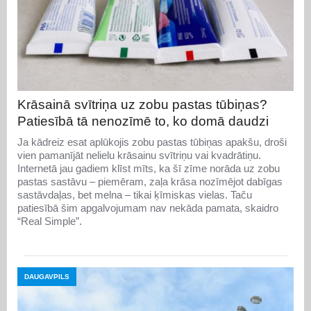
Krāsainā svītriņa uz zobu pastas tūbiņas?
Patiesībā tā nenozīmē to, ko domā daudzi
Ja kādreiz esat aplūkojis zobu pastas tūbiņas apakšu, droši
vien pamanījāt nelielu krāsainu svītriņu vai kvadrātiņu.
Internetā jau gadiem klīst mīts, ka šī zīme norāda uz zobu
pastas sastāvu – piemēram, zaļa krāsa nozīmējot dabīgas
sastāvdaļas, bet melna – tikai ķīmiskas vielas. Taču
patiesībā šim apgalvojumam nav nekāda pamata, skaidro
“Real Simple”.
DAUGAVPILS