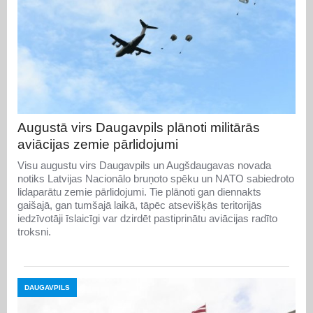
Augustā virs Daugavpils plānoti militārās
aviācijas zemie pārlidojumi
Visu augustu virs Daugavpils un Augšdaugavas novada
notiks Latvijas Nacionālo bruņoto spēku un NATO sabiedroto
lidaparātu zemie pārlidojumi. Tie plānoti gan diennakts
gaišajā, gan tumšajā laikā, tāpēc atsevišķās teritorijās
iedzīvotāji īslaicīgi var dzirdēt pastiprinātu aviācijas radīto
troksni.
DAUGAVPILS