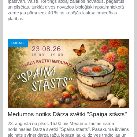
īpatsvaru valstī. Reitings atklāj zaļākos novadus, pagastus
un pilsētas, turklāt divos novados bioloģiski apsaimniekotā
zeme jau pārsniedz 40 % no kopējās lauksaimniecības
platības.
LATGALE
Medumos notiks Dārza svētki "Spaiņa stāsts"
23. augustā no plkst. 15.00 pie Medumu Tautas nama
norisināsies Dārza svētki "Spaiņa stāsts". Pasākumā ikviens
aicināts svinēt dārza ražu, iepazīt lauku dzīves tradīcijas un