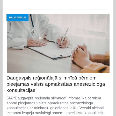
DAUGAVPILS
Daugavpils reģionālajā slimnīcā bērniem
pieejamas valsts apmaksātas anesteziologa
konsultācijas
SIA “Daugavpils reģionālā slimnīca” informē, ka bērniem
šobrīd pieejamas valsts apmaksātas anesteziologa
konsultācijas ar minimālu gaidīšanas laiku. Vecāki aicināti
izmantot iespēju savlaicīgi saņemt speciālista konsultāciju