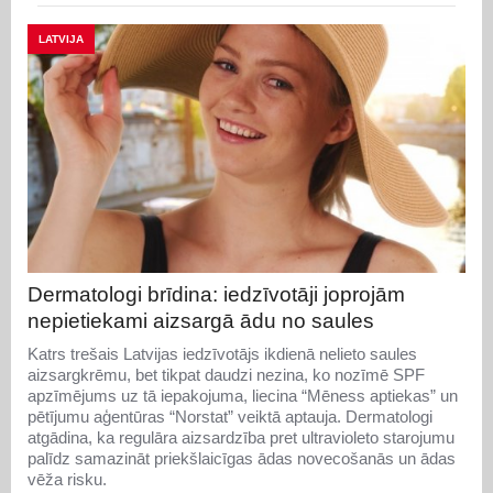
LATVIJA
Dermatologi brīdina: iedzīvotāji joprojām
nepietiekami aizsargā ādu no saules
Katrs trešais Latvijas iedzīvotājs ikdienā nelieto saules
aizsargkrēmu, bet tikpat daudzi nezina, ko nozīmē SPF
apzīmējums uz tā iepakojuma, liecina “Mēness aptiekas” un
pētījumu aģentūras “Norstat” veiktā aptauja. Dermatologi
atgādina, ka regulāra aizsardzība pret ultravioleto starojumu
palīdz samazināt priekšlaicīgas ādas novecošanās un ādas
vēža risku.