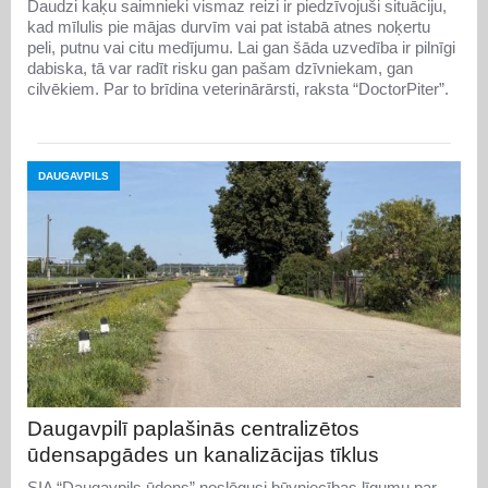
Daudzi kaķu saimnieki vismaz reizi ir piedzīvojuši situāciju,
kad mīlulis pie mājas durvīm vai pat istabā atnes noķertu
peli, putnu vai citu medījumu. Lai gan šāda uzvedība ir pilnīgi
dabiska, tā var radīt risku gan pašam dzīvniekam, gan
cilvēkiem. Par to brīdina veterinārārsti, raksta “DoctorPiter”.
DAUGAVPILS
Daugavpilī paplašinās centralizētos
ūdensapgādes un kanalizācijas tīklus
SIA “Daugavpils ūdens” noslēgusi būvniecības līgumu par