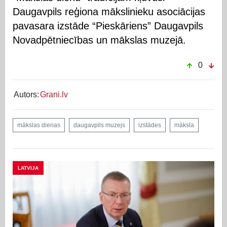
Daugavpils reģiona mākslinieku asociācijas
pavasara izstāde “Pieskāriens” Daugavpils
Novadpētniecības un mākslas muzejā.
0
Autors:
Grani.lv
mākslas dienas
daugavpils muzejs
izstādes
māksla
LATVIJA