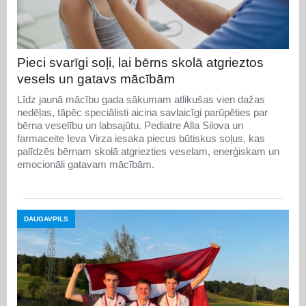
Pieci svarīgi soļi, lai bērns skolā atgrieztos
vesels un gatavs mācībām
Līdz jaunā mācību gada sākumam atlikušas vien dažas
nedēļas, tāpēc speciālisti aicina savlaicīgi parūpēties par
bērna veselību un labsajūtu. Pediatre Alla Silova un
farmaceite Ieva Virza iesaka piecus būtiskus soļus, kas
palīdzēs bērnam skolā atgriezties veselam, enerģiskam un
emocionāli gatavam mācībām.
DAUGAVPILS