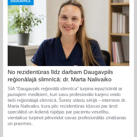
DAUGAVPILS
No rezidentūras līdz darbam Daugavpils
reģionālajā slimnīcā: dr. Marta Nalivaiko
SIA “Daugavpils reģionālā slimnīca” turpina iepazīstināt ar
jaunajiem mediķiem, kuri savu profesionālo karjeru veido
tieši reģionālajā slimnīcā. Šoreiz stāstu sērijā – interniste dr.
Marta Nalivaiko, kura pēc rezidentūras kļuvusi par ārsti
speciālisti un ikdienā rūpējas par pacientu veselību,
vienlaikus turpinot pilnveidot savas profesionālās zināšanas
un prasmes.