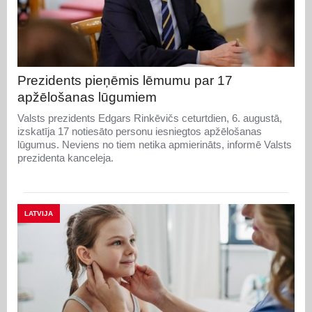
Prezidents pieņēmis lēmumu par 17
apžēlošanas lūgumiem
Valsts prezidents Edgars Rinkēvičs ceturtdien, 6. augustā,
izskatīja 17 notiesāto personu iesniegtos apžēlošanas
lūgumus. Neviens no tiem netika apmierināts, informē Valsts
prezidenta kanceleja.
LATVIJA