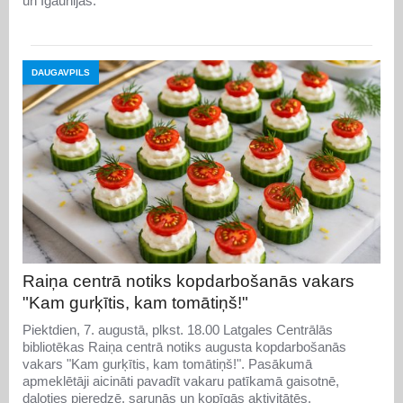
un Igaunijas.
DAUGAVPILS
Raiņa centrā notiks kopdarbošanās vakars
"Kam gurķītis, kam tomātiņš!"
Piektdien, 7. augustā, plkst. 18.00 Latgales Centrālās
bibliotēkas Raiņa centrā notiks augusta kopdarbošanās
vakars "Kam gurķītis, kam tomātiņš!". Pasākumā
apmeklētāji aicināti pavadīt vakaru patīkamā gaisotnē,
daloties pieredzē, sarunās un kopīgās aktivitātēs.