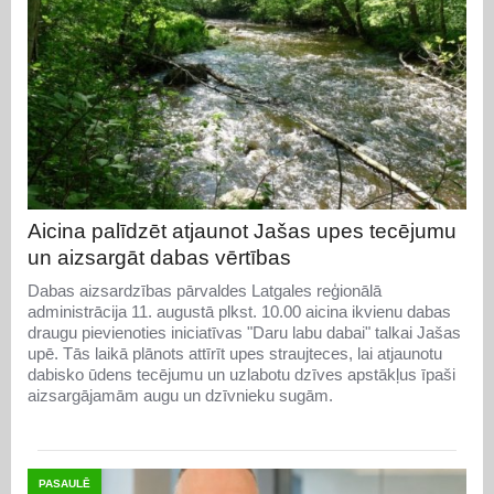
Aicina palīdzēt atjaunot Jašas upes tecējumu
un aizsargāt dabas vērtības
Dabas aizsardzības pārvaldes Latgales reģionālā
administrācija 11. augustā plkst. 10.00 aicina ikvienu dabas
draugu pievienoties iniciatīvas "Daru labu dabai" talkai Jašas
upē. Tās laikā plānots attīrīt upes straujteces, lai atjaunotu
dabisko ūdens tecējumu un uzlabotu dzīves apstākļus īpaši
aizsargājamām augu un dzīvnieku sugām.
PASAULĒ