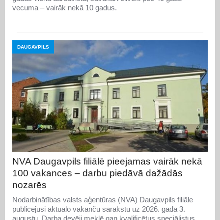
vecuma – vairāk nekā 10 gadus.
DAUGAVPILS
NVA Daugavpils filiālē pieejamas vairāk nekā
100 vakances – darbu piedāvā dažādās
nozarēs
Nodarbinātības valsts aģentūras (NVA) Daugavpils filiāle
publicējusi aktuālo vakanču sarakstu uz 2026. gada 3.
augustu. Darba devēji meklē gan kvalificētus speciālistus,