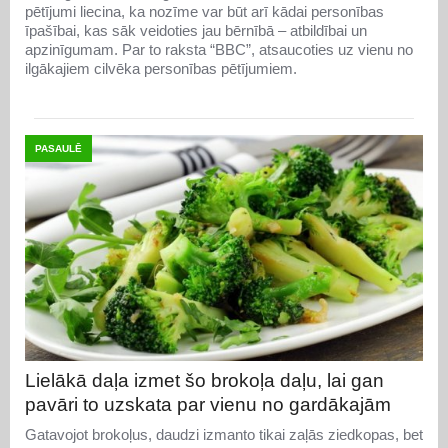
pētījumi liecina, ka nozīme var būt arī kādai personības
īpašībai, kas sāk veidoties jau bērnībā – atbildībai un
apzinīgumam. Par to raksta “BBC”, atsaucoties uz vienu no
ilgākajiem cilvēka personības pētījumiem.
PASAULĒ
Lielākā daļa izmet šo brokoļa daļu, lai gan
pavāri to uzskata par vienu no gardākajām
Gatavojot brokoļus, daudzi izmanto tikai zaļās ziedkopas, bet