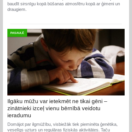
baudīt sirsnīgu kopā būšanas atmosfēru kopā ar ģimeni un
draugiem.
PASAULĒ
Ilgāku mūžu var ietekmēt ne tikai gēni –
zinātnieki izceļ vienu bērnībā veidotu
ieradumu
Domājot par ilgmūžību, visbiežāk tiek pieminēta ģenētika,
veselīgs uzturs un regulāras fiziskās aktivitātes. Taču