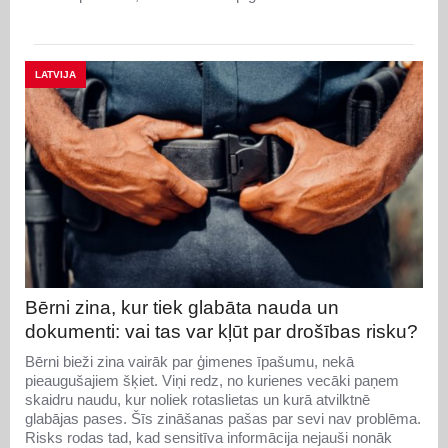
LATVIJA
Bērni zina, kur tiek glabāta nauda un
dokumenti: vai tas var kļūt par drošības risku?
Bērni bieži zina vairāk par ģimenes īpašumu, nekā
pieaugušajiem šķiet. Viņi redz, no kurienes vecāki paņem
skaidru naudu, kur noliek rotaslietas un kurā atvilktnē
glabājas pases. Šīs zināšanas pašas par sevi nav problēma.
Risks rodas tad, kad sensitīva informācija nejauši nonāk