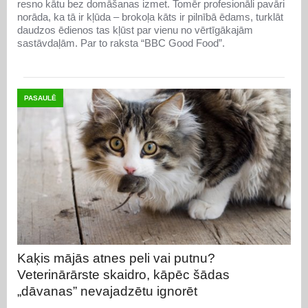
resno kātu bez domāšanas izmet. Tomēr profesionāli pavāri
norāda, ka tā ir kļūda – brokoļa kāts ir pilnībā ēdams, turklāt
daudzos ēdienos tas kļūst par vienu no vērtīgākajām
sastāvdaļām. Par to raksta “BBC Good Food”.
PASAULĒ
Kaķis mājās atnes peli vai putnu?
Veterinārārste skaidro, kāpēc šādas
„dāvanas” nevajadzētu ignorēt