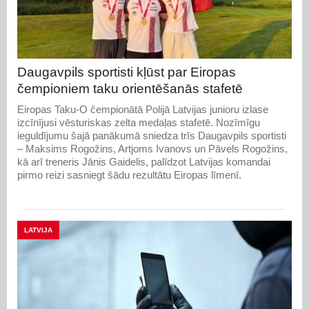
Daugavpils sportisti kļūst par Eiropas
čempioniem taku orientēšanās stafetē
Eiropas Taku-O čempionātā Polijā Latvijas junioru izlase
izcīnījusi vēsturiskas zelta medaļas stafetē. Nozīmīgu
ieguldījumu šajā panākumā sniedza trīs Daugavpils sportisti
– Maksims Rogožins, Artjoms Ivanovs un Pāvels Rogožins,
kā arī treneris Jānis Gaidelis, palīdzot Latvijas komandai
pirmo reizi sasniegt šādu rezultātu Eiropas līmenī.
LATVIJA