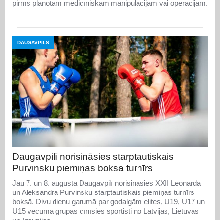
pirms plānotām medicīniskām manipulācijām vai operācijām.
DAUGAVPILS
Daugavpilī norisināsies starptautiskais
Purvinsku piemiņas boksa turnīrs
Jau 7. un 8. augustā Daugavpilī norisināsies XXII Leonarda
un Aleksandra Purvinsku starptautiskais piemiņas turnīrs
boksā. Divu dienu garumā par godalgām elites, U19, U17 un
U15 vecuma grupās cīnīsies sportisti no Latvijas, Lietuvas