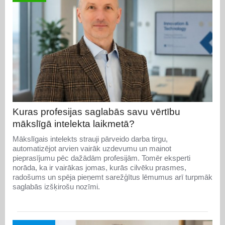
Kuras profesijas saglabās savu vērtību
mākslīgā intelekta laikmetā?
Mākslīgais intelekts strauji pārveido darba tirgu,
automatizējot arvien vairāk uzdevumu un mainot
pieprasījumu pēc dažādām profesijām. Tomēr eksperti
norāda, ka ir vairākas jomas, kurās cilvēku prasmes,
radošums un spēja pieņemt sarežģītus lēmumus arī turpmāk
saglabās izšķirošu nozīmi.