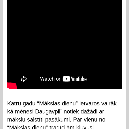
Katru gadu “Mākslas dienu” ietvaros vairāk
kā mēnesi Daugavpilī notiek dažādi ar
mākslu saistīti pasākumi. Par vienu no
“Mākslas dienu” tradīcijām kļuvusi