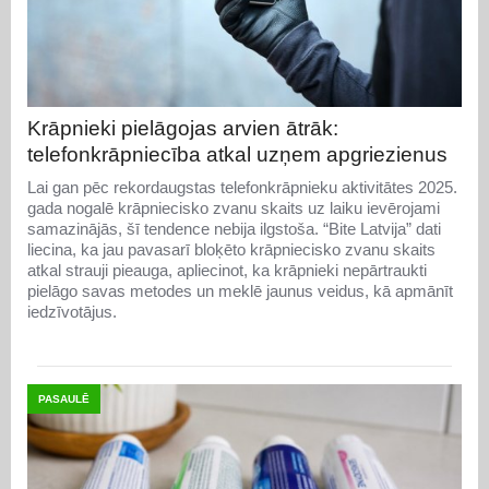
Krāpnieki pielāgojas arvien ātrāk:
telefonkrāpniecība atkal uzņem apgriezienus
Lai gan pēc rekordaugstas telefonkrāpnieku aktivitātes 2025.
gada nogalē krāpniecisko zvanu skaits uz laiku ievērojami
samazinājās, šī tendence nebija ilgstoša. “Bite Latvija” dati
liecina, ka jau pavasarī bloķēto krāpniecisko zvanu skaits
atkal strauji pieauga, apliecinot, ka krāpnieki nepārtraukti
pielāgo savas metodes un meklē jaunus veidus, kā apmānīt
iedzīvotājus.
PASAULĒ