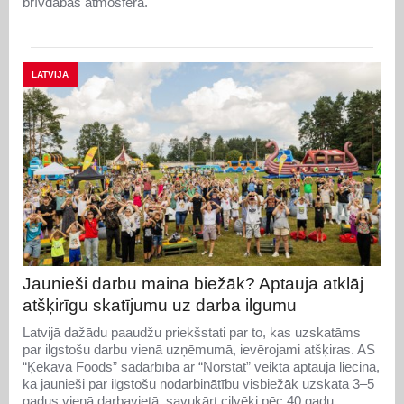
brīvdabas atmosfērā.
LATVIJA
Jaunieši darbu maina biežāk? Aptauja atklāj
atšķirīgu skatījumu uz darba ilgumu
Latvijā dažādu paaudžu priekšstati par to, kas uzskatāms
par ilgstošu darbu vienā uzņēmumā, ievērojami atšķiras. AS
“Ķekava Foods” sadarbībā ar “Norstat” veiktā aptauja liecina,
ka jaunieši par ilgstošu nodarbinātību visbiežāk uzskata 3–5
gadus vienā darbavietā, savukārt cilvēki pēc 40 gadu