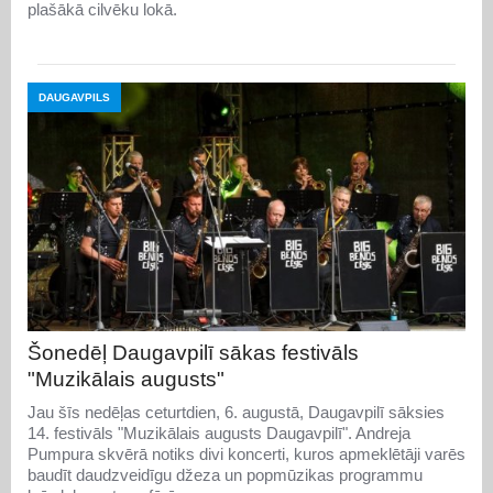
plašākā cilvēku lokā.
DAUGAVPILS
Šonedēļ Daugavpilī sākas festivāls
"Muzikālais augusts"
Jau šīs nedēļas ceturtdien, 6. augustā, Daugavpilī sāksies
14. festivāls "Muzikālais augusts Daugavpilī". Andreja
Pumpura skvērā notiks divi koncerti, kuros apmeklētāji varēs
baudīt daudzveidīgu džeza un popmūzikas programmu