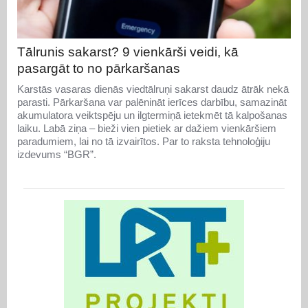
Tālrunis sakarst? 9 vienkārši veidi, kā
pasargāt to no pārkaršanas
Karstās vasaras dienās viedtālruņi sakarst daudz ātrāk nekā
parasti. Pārkaršana var palēnināt ierīces darbību, samazināt
akumulatora veiktspēju un ilgtermiņā ietekmēt tā kalpošanas
laiku. Labā ziņa – bieži vien pietiek ar dažiem vienkāršiem
paradumiem, lai no tā izvairītos. Par to raksta tehnoloģiju
izdevums “BGR”.