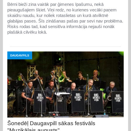
Bērni bieži zina vairāk par ģimenes īpašumu, nekā
pieaugušajiem šķiet. Viņi redz, no kurienes vecāki paņem
skaidru naudu, kur noliek rotaslietas un kurā atvilktnē
glabājas pases. Šīs zināšanas pašas par sevi nav problēma.
Risks rodas tad, kad sensitīva informācija nejauši nonāk
plašākā cilvēku lokā.
DAUGAVPILS
Šonedēļ Daugavpilī sākas festivāls
"Muzikālais augusts"