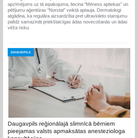
apzīmējums uz tā iepakojuma, liecina “Mēness aptiekas” un
pētījumu aģentūras “Norstat” veiktā aptauja. Dermatologi
atgādina, ka regulāra aizsardzība pret ultravioleto starojumu
palīdz samazināt priekšlaicīgas ādas novecošanās un ādas
vēža risku.
DAUGAVPILS
Daugavpils reģionālajā slimnīcā bērniem
pieejamas valsts apmaksātas anesteziologa