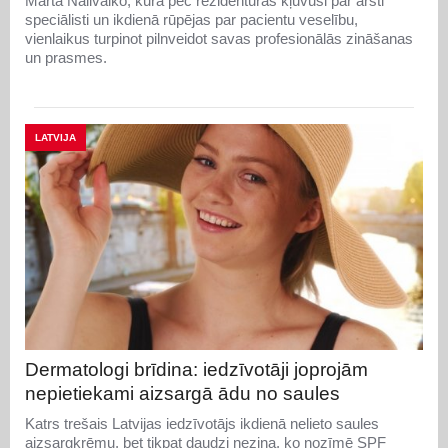
Marta Nalivaiko, kura pēc rezidentūras kļuvusi par ārsti
speciālisti un ikdienā rūpējas par pacientu veselību,
vienlaikus turpinot pilnveidot savas profesionālās zināšanas
un prasmes.
LATVIJA
Dermatologi brīdina: iedzīvotāji joprojām
nepietiekami aizsargā ādu no saules
Katrs trešais Latvijas iedzīvotājs ikdienā nelieto saules
aizsargkrēmu, bet tikpat daudzi nezina, ko nozīmē SPF