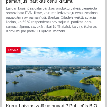
pamanījuši pārtikas cenu kritumu
Lai gan kopš jūlija daļai pārtikas produktu Latvijā piemērota
samazinātā PVN likme, vairums iedzīvotāju cenu izmaiņas
pagaidām nav pamanījuši. Bankas Citadele veiktā aptauja
liecina, ka 69 % respondentu nav sajutuši pārtikas cenu
samazinājumu, savukārt tikai 16 % atzīst, ka viņu ikdienas
izdevumi par pārtiku ir kļuvuši mazāki.
LATVIJA
Kuri ir Latvijas zaļākie novadi? Publicēts BIO