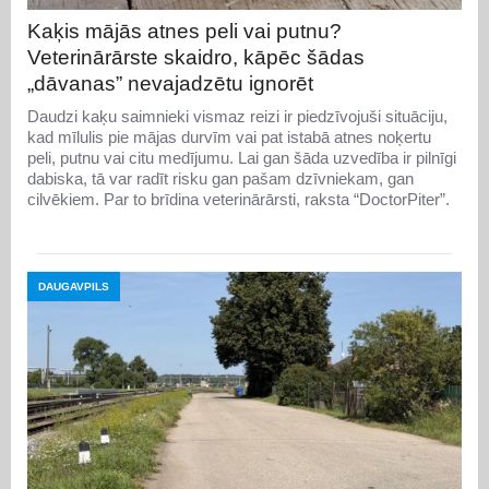
Kaķis mājās atnes peli vai putnu?
Veterinārārste skaidro, kāpēc šādas
„dāvanas” nevajadzētu ignorēt
Daudzi kaķu saimnieki vismaz reizi ir piedzīvojuši situāciju,
kad mīlulis pie mājas durvīm vai pat istabā atnes noķertu
peli, putnu vai citu medījumu. Lai gan šāda uzvedība ir pilnīgi
dabiska, tā var radīt risku gan pašam dzīvniekam, gan
cilvēkiem. Par to brīdina veterinārārsti, raksta “DoctorPiter”.
DAUGAVPILS