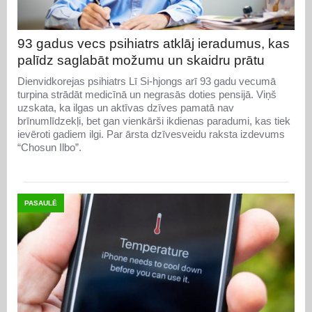
93 gadus vecs psihiatrs atklāj ieradumus, kas
palīdz saglabāt možumu un skaidru prātu
Dienvidkorejas psihiatrs Lī Si-hjongs arī 93 gadu vecumā
turpina strādāt medicīnā un negrasās doties pensijā. Viņš
uzskata, ka ilgas un aktīvas dzīves pamatā nav
brīnumlīdzekļi, bet gan vienkārši ikdienas paradumi, kas tiek
ievēroti gadiem ilgi. Par ārsta dzīvesveidu raksta izdevums
“Chosun Ilbo”.
PASAULĒ