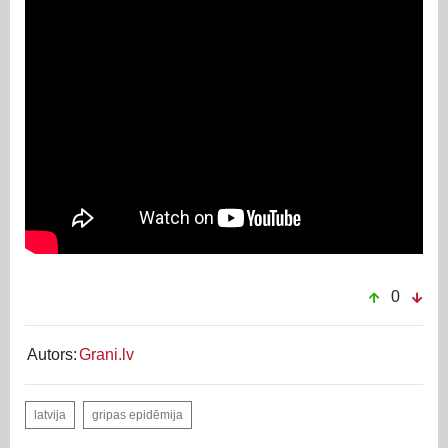
0
Autors:
Grani.lv
latvija
gripas epidēmija