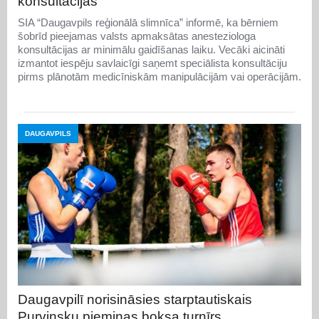
konsultācijas
SIA “Daugavpils reģionālā slimnīca” informē, ka bērniem
šobrīd pieejamas valsts apmaksātas anesteziologa
konsultācijas ar minimālu gaidīšanas laiku. Vecāki aicināti
izmantot iespēju savlaicīgi saņemt speciālista konsultāciju
pirms plānotām medicīniskām manipulācijām vai operācijām.
DAUGAVPILS
Daugavpilī norisināsies starptautiskais
Purvinsku piemiņas boksa turnīrs