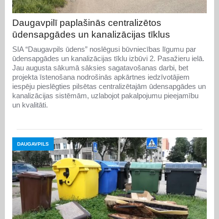
Daugavpilī paplašinās centralizētos
ūdensapgādes un kanalizācijas tīklus
SIA “Daugavpils ūdens” noslēgusi būvniecības līgumu par
ūdensapgādes un kanalizācijas tīklu izbūvi 2. Pasažieru ielā.
Jau augusta sākumā sāksies sagatavošanas darbi, bet
projekta īstenošana nodrošinās apkārtnes iedzīvotājiem
iespēju pieslēgties pilsētas centralizētajām ūdensapgādes un
kanalizācijas sistēmām, uzlabojot pakalpojumu pieejamību
un kvalitāti.
DAUGAVPILS