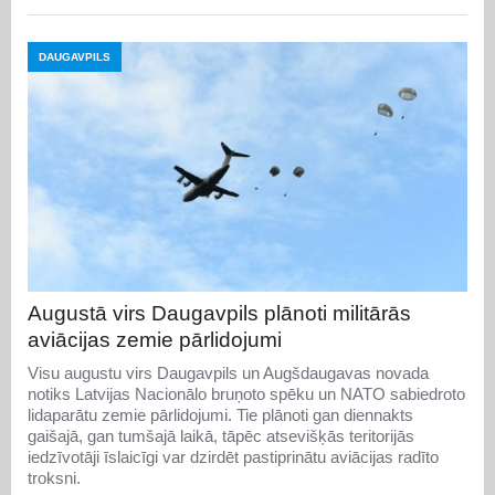
DAUGAVPILS
Augustā virs Daugavpils plānoti militārās
aviācijas zemie pārlidojumi
Visu augustu virs Daugavpils un Augšdaugavas novada
notiks Latvijas Nacionālo bruņoto spēku un NATO sabiedroto
lidaparātu zemie pārlidojumi. Tie plānoti gan diennakts
gaišajā, gan tumšajā laikā, tāpēc atsevišķās teritorijās
iedzīvotāji īslaicīgi var dzirdēt pastiprinātu aviācijas radīto
troksni.