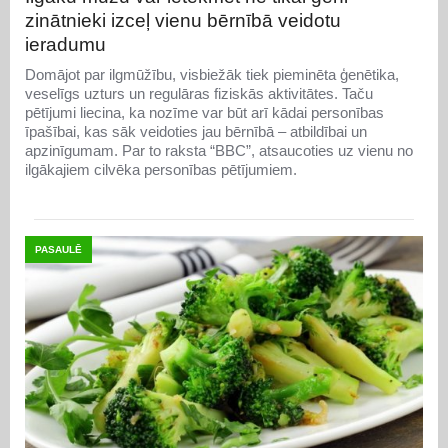
zinātnieki izceļ vienu bērnībā veidotu
ieradumu
Domājot par ilgmūžību, visbiežāk tiek pieminēta ģenētika,
veselīgs uzturs un regulāras fiziskās aktivitātes. Taču
pētījumi liecina, ka nozīme var būt arī kādai personības
īpašībai, kas sāk veidoties jau bērnībā – atbildībai un
apzinīgumam. Par to raksta “BBC”, atsaucoties uz vienu no
ilgākajiem cilvēka personības pētījumiem.
PASAULĒ