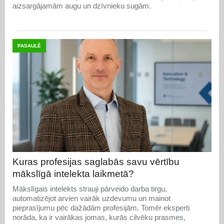
aizsargājamām augu un dzīvnieku sugām.
PASAULĒ
Kuras profesijas saglabās savu vērtību
mākslīgā intelekta laikmetā?
Mākslīgais intelekts strauji pārveido darba tirgu,
automatizējot arvien vairāk uzdevumu un mainot
pieprasījumu pēc dažādām profesijām. Tomēr eksperti
norāda, ka ir vairākas jomas, kurās cilvēku prasmes,