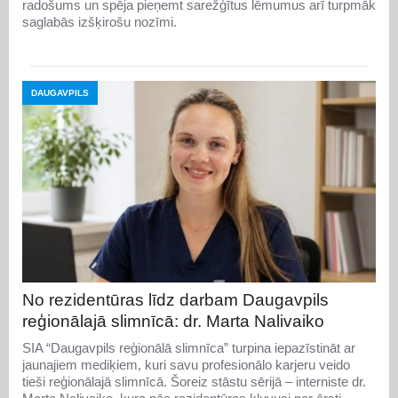
radošums un spēja pieņemt sarežģītus lēmumus arī turpmāk
saglabās izšķirošu nozīmi.
DAUGAVPILS
No rezidentūras līdz darbam Daugavpils
reģionālajā slimnīcā: dr. Marta Nalivaiko
SIA “Daugavpils reģionālā slimnīca” turpina iepazīstināt ar
jaunajiem mediķiem, kuri savu profesionālo karjeru veido
tieši reģionālajā slimnīcā. Šoreiz stāstu sērijā – interniste dr.