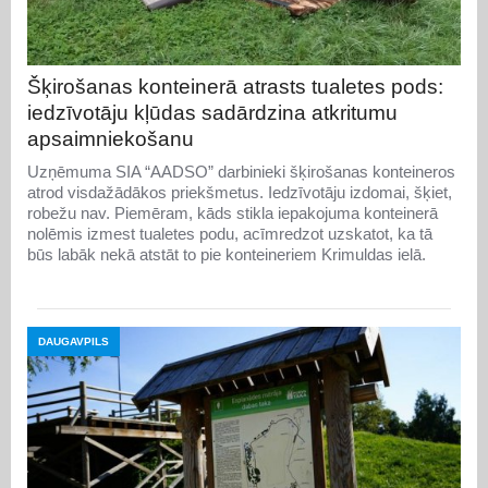
Šķirošanas konteinerā atrasts tualetes pods:
iedzīvotāju kļūdas sadārdzina atkritumu
apsaimniekošanu
Uzņēmuma SIA “AADSO” darbinieki šķirošanas konteineros
atrod visdažādākos priekšmetus. Iedzīvotāju izdomai, šķiet,
robežu nav. Piemēram, kāds stikla iepakojuma konteinerā
nolēmis izmest tualetes podu, acīmredzot uzskatot, ka tā
būs labāk nekā atstāt to pie konteineriem Krimuldas ielā.
DAUGAVPILS