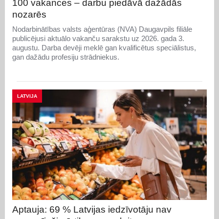
100 vakances – darbu piedāvā dažādās
nozarēs
Nodarbinātības valsts aģentūras (NVA) Daugavpils filiāle
publicējusi aktuālo vakanču sarakstu uz 2026. gada 3.
augustu. Darba devēji meklē gan kvalificētus speciālistus,
gan dažādu profesiju strādniekus.
LATVIJA
Aptauja: 69 % Latvijas iedzīvotāju nav