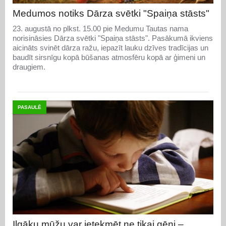
Medumos notiks Dārza svētki "Spaiņa stāsts"
23. augustā no plkst. 15.00 pie Medumu Tautas nama
norisināsies Dārza svētki "Spaiņa stāsts". Pasākumā ikviens
aicināts svinēt dārza ražu, iepazīt lauku dzīves tradīcijas un
baudīt sirsnīgu kopā būšanas atmosfēru kopā ar ģimeni un
draugiem.
PASAULĒ
Ilgāku mūžu var ietekmēt ne tikai gēni –