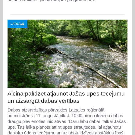
LATGALE
Aicina palīdzēt atjaunot Jašas upes tecējumu
un aizsargāt dabas vērtības
Dabas aizsardzības pārvaldes Latgales reģionālā
administrācija 11. augustā plkst. 10.00 aicina ikvienu dabas
draugu pievienoties iniciatīvas "Daru labu dabai" talkai Jašas
upē. Tās laikā plānots attīrīt upes straujteces, lai atjaunotu
dabisko ūdens tecējumu un uzlabotu dzīves apstākļus īpaši