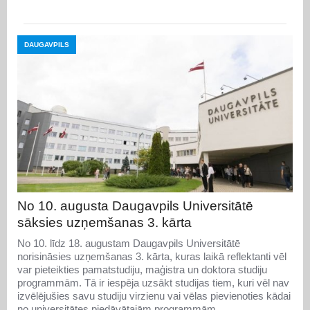
DAUGAVPILS
No 10. augusta Daugavpils Universitātē
sāksies uzņemšanas 3. kārta
No 10. līdz 18. augustam Daugavpils Universitātē
norisināsies uzņemšanas 3. kārta, kuras laikā reflektanti vēl
var pieteikties pamatstudiju, maģistra un doktora studiju
programmām. Tā ir iespēja uzsākt studijas tiem, kuri vēl nav
izvēlējušies savu studiju virzienu vai vēlas pievienoties kādai
no universitātes piedāvātajām programmām.