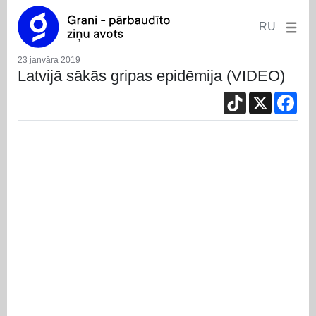
RU
23 janvāra 2019
Latvijā sākās gripas epidēmija (VIDEO)
TikTok
X
Fac