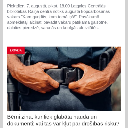
Piektdien, 7. augustā, plkst. 18.00 Latgales Centrālās
bibliotēkas Raiņa centrā notiks augusta kopdarbošanās
vakars "Kam gurķītis, kam tomātiņš!". Pasākumā
apmeklētāji aicināti pavadīt vakaru patīkamā gaisotnē,
daloties pieredzē, sarunās un kopīgās aktivitātēs.
LATVIJA
Bērni zina, kur tiek glabāta nauda un
dokumenti: vai tas var kļūt par drošības risku?