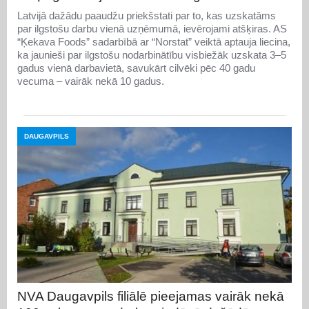
Latvijā dažādu paaudžu priekšstati par to, kas uzskatāms
par ilgstošu darbu vienā uzņēmumā, ievērojami atšķiras. AS
“Ķekava Foods” sadarbībā ar “Norstat” veiktā aptauja liecina,
ka jaunieši par ilgstošu nodarbinātību visbiežāk uzskata 3–5
gadus vienā darbavietā, savukārt cilvēki pēc 40 gadu
vecuma – vairāk nekā 10 gadus.
DAUGAVPILS
NVA Daugavpils filiālē pieejamas vairāk nekā