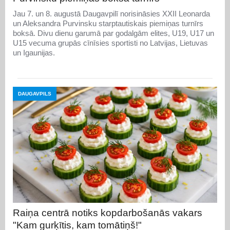
Jau 7. un 8. augustā Daugavpilī norisināsies XXII Leonarda
un Aleksandra Purvinsku starptautiskais piemiņas turnīrs
boksā. Divu dienu garumā par godalgām elites, U19, U17 un
U15 vecuma grupās cīnīsies sportisti no Latvijas, Lietuvas
un Igaunijas.
DAUGAVPILS
Raiņa centrā notiks kopdarbošanās vakars
"Kam gurķītis, kam tomātiņš!"