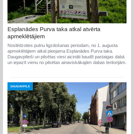
Esplanādes Purva taka atkal atvērta
apmeklētājiem
Noslēdzoties putnu ligzdošanas periodam, no 1. augusta
apmeklētājiem atkal pieejama Esplanādes Purva taka.
Daugavpilieši un pilsētas viesi aicināti baudīt pastaigas dabā
un iepazīt vienu no pilsētas ainaviskākajām dabas teritorijām.
DAUGAVPILS