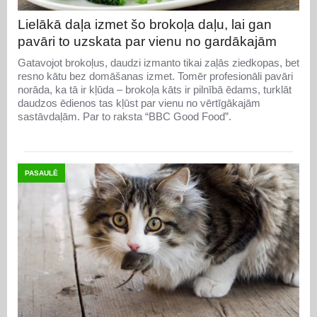
Lielākā daļa izmet šo brokoļa daļu, lai gan
pavāri to uzskata par vienu no gardākajām
Gatavojot brokoļus, daudzi izmanto tikai zaļās ziedkopas, bet
resno kātu bez domāšanas izmet. Tomēr profesionāli pavāri
norāda, ka tā ir kļūda – brokoļa kāts ir pilnībā ēdams, turklāt
daudzos ēdienos tas kļūst par vienu no vērtīgākajām
sastāvdaļām. Par to raksta “BBC Good Food”.
PASAULĒ