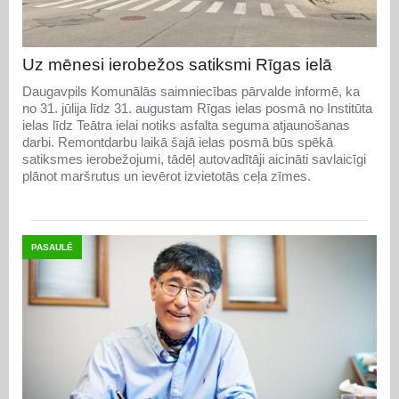
Uz mēnesi ierobežos satiksmi Rīgas ielā
Daugavpils Komunālās saimniecības pārvalde informē, ka
no 31. jūlija līdz 31. augustam Rīgas ielas posmā no Institūta
ielas līdz Teātra ielai notiks asfalta seguma atjaunošanas
darbi. Remontdarbu laikā šajā ielas posmā būs spēkā
satiksmes ierobežojumi, tādēļ autovadītāji aicināti savlaicīgi
plānot maršrutus un ievērot izvietotās ceļa zīmes.
PASAULĒ