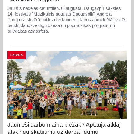
Jau šīs nedēļas ceturtdien, 6. augustā, Daugavpilī sāksies
14. festivāls "Muzikālais augusts Daugavpilī". Andreja
Pumpura skvērā notiks divi koncerti, kuros apmeklētāji varēs
baudīt daudzveidīgu džeza un popmūzikas programmu
brīvdabas atmosfērā.
LATVIJA
Jaunieši darbu maina biežāk? Aptauja atklāj
atšķirīgu skatījumu uz darba ilgumu