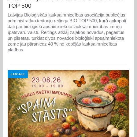
TOP 500
Latvijas Bioloģiskās lauksaimniecības asociācija publicējusi
administratīvo teritoriju reitingu BIO TOP 500, kurā apkopoti
dati par bioloģiski apsaimniekoto lauksaimniecības zemju
īpatsvaru valstī. Reitings atklāj zaļākos novadus, pagastus
un pilsētas, turklāt divos novados bioloģiski apsaimniekotā
zeme jau pārsniedz 40 % no kopējās lauksaimniecības
platības.
LATGALE