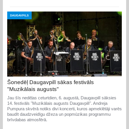
DAUGAVPILS
Šonedēļ Daugavpilī sākas festivāls
"Muzikālais augusts"
Jau šīs nedēļas ceturtdien, 6. augustā, Daugavpilī sāksies
14. festivāls "Muzikālais augusts Daugavpilī". Andreja
Pumpura skvērā notiks divi koncerti, kuros apmeklētāji varēs
baudīt daudzveidīgu džeza un popmūzikas programmu
brīvdabas atmosfērā.