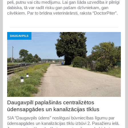
peli, putnu vai citu medījumu. Lai gan šāda uzvedība ir pilnīgi
dabiska, tā var radīt risku gan pašam dzīvniekam, gan
cilvēkiem. Par to brīdina veterinārārsti, raksta “DoctorPiter”.
DAUGAVPILS
Daugavpilī paplašinās centralizētos
ūdensapgādes un kanalizācijas tīklus
SIA “Daugavpils ūdens” noslēgusi būvniecības līgumu par
ūdensapgādes un kanalizācijas tīklu izbūvi 2. Pasažieru ielā.