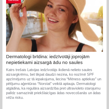
LATVIJA
Dermatologi brīdina: iedzīvotāji joprojām
nepietiekami aizsargā ādu no saules
Katrs trešais Latvijas iedzīvotājs ikdienā nelieto saules
aizsargkrēmu, bet tikpat daudzi nezina, ko nozīmē SPF
apzīmējums uz tā iepakojuma, liecina “Mēness aptiekas” un
pētījumu aģentūras “Norstat” veiktā aptauja. Dermatologi
atgādina, ka regulāra aizsardzība pret ultravioleto starojumu
palīdz samazināt priekšlaicīgas ādas novecošanās un ādas
vēža risku.