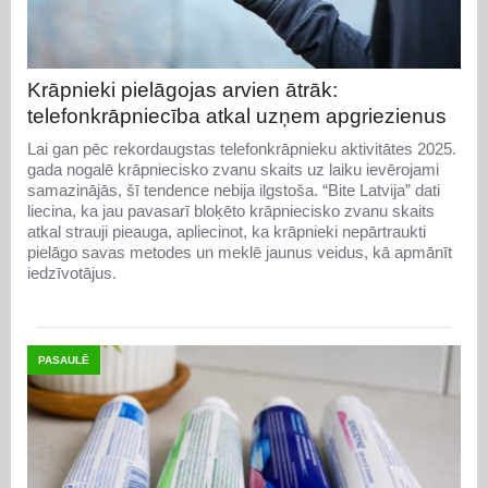
Krāpnieki pielāgojas arvien ātrāk:
telefonkrāpniecība atkal uzņem apgriezienus
Lai gan pēc rekordaugstas telefonkrāpnieku aktivitātes 2025.
gada nogalē krāpniecisko zvanu skaits uz laiku ievērojami
samazinājās, šī tendence nebija ilgstoša. “Bite Latvija” dati
liecina, ka jau pavasarī bloķēto krāpniecisko zvanu skaits
atkal strauji pieauga, apliecinot, ka krāpnieki nepārtraukti
pielāgo savas metodes un meklē jaunus veidus, kā apmānīt
iedzīvotājus.
PASAULĒ