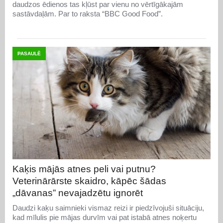
daudzos ēdienos tas kļūst par vienu no vērtīgākajām
sastāvdaļām. Par to raksta “BBC Good Food”.
PASAULĒ
Kaķis mājās atnes peli vai putnu?
Veterinārārste skaidro, kāpēc šādas
„dāvanas” nevajadzētu ignorēt
Daudzi kaķu saimnieki vismaz reizi ir piedzīvojuši situāciju,
kad mīlulis pie mājas durvīm vai pat istabā atnes noķertu