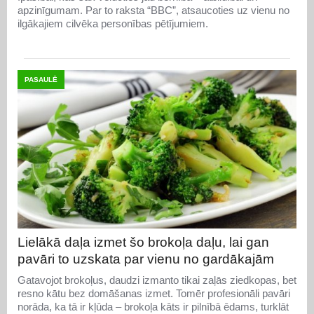
apzinīgumam. Par to raksta “BBC”, atsaucoties uz vienu no
ilgākajiem cilvēka personības pētījumiem.
PASAULĒ
Lielākā daļa izmet šo brokoļa daļu, lai gan
pavāri to uzskata par vienu no gardākajām
Gatavojot brokoļus, daudzi izmanto tikai zaļās ziedkopas, bet
resno kātu bez domāšanas izmet. Tomēr profesionāli pavāri
norāda, ka tā ir kļūda – brokoļa kāts ir pilnībā ēdams, turklāt