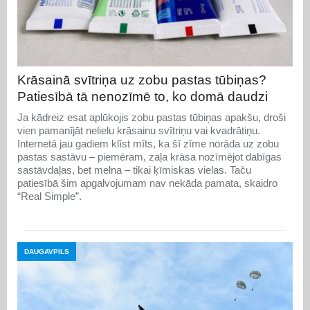
Krāsainā svītriņa uz zobu pastas tūbiņas?
Patiesībā tā nenozīmē to, ko domā daudzi
Ja kādreiz esat aplūkojis zobu pastas tūbiņas apakšu, droši
vien pamanījāt nelielu krāsainu svītriņu vai kvadrātiņu.
Internetā jau gadiem klīst mīts, ka šī zīme norāda uz zobu
pastas sastāvu – piemēram, zaļa krāsa nozīmējot dabīgas
sastāvdaļas, bet melna – tikai ķīmiskas vielas. Taču
patiesībā šim apgalvojumam nav nekāda pamata, skaidro
“Real Simple”.
DAUGAVPILS