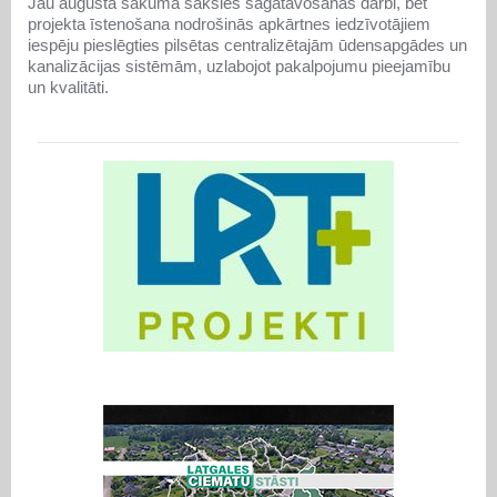
Jau augusta sākumā sāksies sagatavošanas darbi, bet
projekta īstenošana nodrošinās apkārtnes iedzīvotājiem
iespēju pieslēgties pilsētas centralizētajām ūdensapgādes un
kanalizācijas sistēmām, uzlabojot pakalpojumu pieejamību
un kvalitāti.