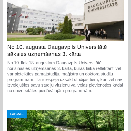
No 10. augusta Daugavpils Universitātē
sāksies uzņemšanas 3. kārta
No 10. līdz 18. augustam Daugavpils Universitātē
norisināsies uzņemšanas 3. kārta, kuras laikā reflektanti vēl
var pieteikties pamatstudiju, maģistra un doktora studiju
programmām. Tā ir iespēja uzsākt studijas tiem, kuri vēl nav
izvēlējušies savu studiju virzienu vai vēlas pievienoties kādai
no universitātes piedāvātajām programmām.
LATGALE