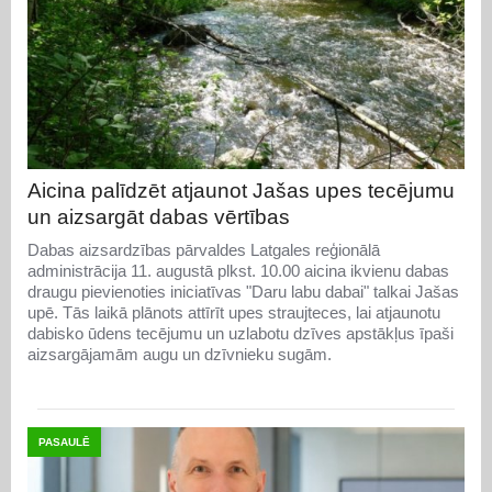
Aicina palīdzēt atjaunot Jašas upes tecējumu
un aizsargāt dabas vērtības
Dabas aizsardzības pārvaldes Latgales reģionālā
administrācija 11. augustā plkst. 10.00 aicina ikvienu dabas
draugu pievienoties iniciatīvas "Daru labu dabai" talkai Jašas
upē. Tās laikā plānots attīrīt upes straujteces, lai atjaunotu
dabisko ūdens tecējumu un uzlabotu dzīves apstākļus īpaši
aizsargājamām augu un dzīvnieku sugām.
PASAULĒ