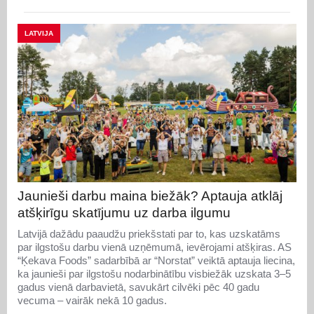
LATVIJA
Jaunieši darbu maina biežāk? Aptauja atklāj
atšķirīgu skatījumu uz darba ilgumu
Latvijā dažādu paaudžu priekšstati par to, kas uzskatāms
par ilgstošu darbu vienā uzņēmumā, ievērojami atšķiras. AS
“Ķekava Foods” sadarbībā ar “Norstat” veiktā aptauja liecina,
ka jaunieši par ilgstošu nodarbinātību visbiežāk uzskata 3–5
gadus vienā darbavietā, savukārt cilvēki pēc 40 gadu
vecuma – vairāk nekā 10 gadus.