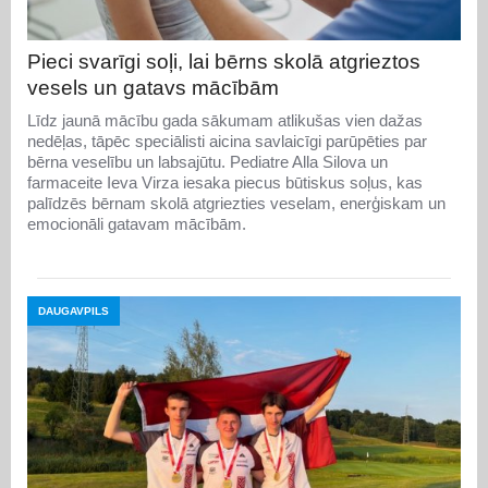
Pieci svarīgi soļi, lai bērns skolā atgrieztos
vesels un gatavs mācībām
Līdz jaunā mācību gada sākumam atlikušas vien dažas
nedēļas, tāpēc speciālisti aicina savlaicīgi parūpēties par
bērna veselību un labsajūtu. Pediatre Alla Silova un
farmaceite Ieva Virza iesaka piecus būtiskus soļus, kas
palīdzēs bērnam skolā atgriezties veselam, enerģiskam un
emocionāli gatavam mācībām.
DAUGAVPILS