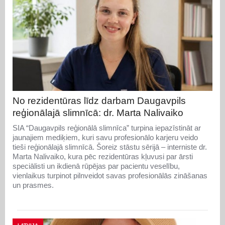
No rezidentūras līdz darbam Daugavpils
reģionālajā slimnīcā: dr. Marta Nalivaiko
SIA “Daugavpils reģionālā slimnīca” turpina iepazīstināt ar
jaunajiem mediķiem, kuri savu profesionālo karjeru veido
tieši reģionālajā slimnīcā. Šoreiz stāstu sērijā – interniste dr.
Marta Nalivaiko, kura pēc rezidentūras kļuvusi par ārsti
speciālisti un ikdienā rūpējas par pacientu veselību,
vienlaikus turpinot pilnveidot savas profesionālās zināšanas
un prasmes.