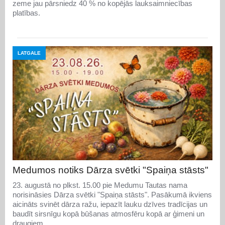
zeme jau pārsniedz 40 % no kopējās lauksaimniecības
platības.
LATGALE
Medumos notiks Dārza svētki "Spaiņa stāsts"
23. augustā no plkst. 15.00 pie Medumu Tautas nama
norisināsies Dārza svētki "Spaiņa stāsts". Pasākumā ikviens
aicināts svinēt dārza ražu, iepazīt lauku dzīves tradīcijas un
baudīt sirsnīgu kopā būšanas atmosfēru kopā ar ģimeni un
draugiem.