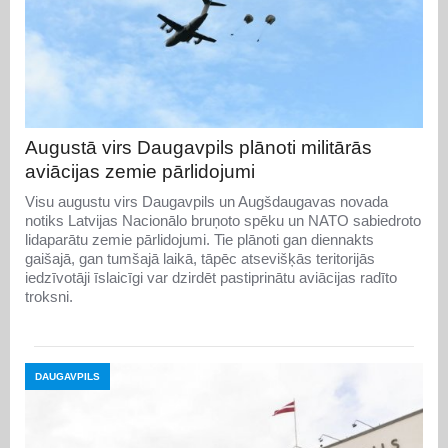
Augustā virs Daugavpils plānoti militārās
aviācijas zemie pārlidojumi
Visu augustu virs Daugavpils un Augšdaugavas novada
notiks Latvijas Nacionālo bruņoto spēku un NATO sabiedroto
lidaparātu zemie pārlidojumi. Tie plānoti gan diennakts
gaišajā, gan tumšajā laikā, tāpēc atsevišķās teritorijās
iedzīvotāji īslaicīgi var dzirdēt pastiprinātu aviācijas radīto
troksni.
DAUGAVPILS