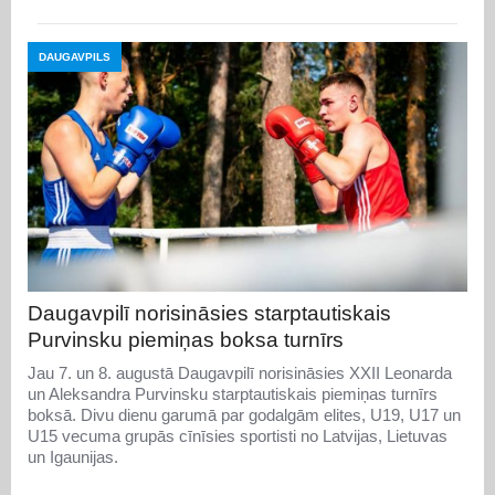
DAUGAVPILS
Daugavpilī norisināsies starptautiskais
Purvinsku piemiņas boksa turnīrs
Jau 7. un 8. augustā Daugavpilī norisināsies XXII Leonarda
un Aleksandra Purvinsku starptautiskais piemiņas turnīrs
boksā. Divu dienu garumā par godalgām elites, U19, U17 un
U15 vecuma grupās cīnīsies sportisti no Latvijas, Lietuvas
un Igaunijas.