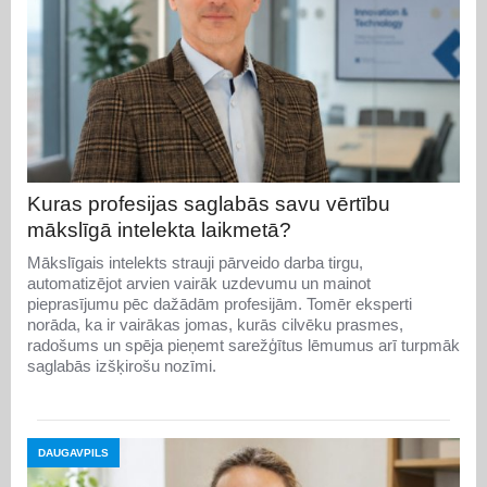
Kuras profesijas saglabās savu vērtību
mākslīgā intelekta laikmetā?
Mākslīgais intelekts strauji pārveido darba tirgu,
automatizējot arvien vairāk uzdevumu un mainot
pieprasījumu pēc dažādām profesijām. Tomēr eksperti
norāda, ka ir vairākas jomas, kurās cilvēku prasmes,
radošums un spēja pieņemt sarežģītus lēmumus arī turpmāk
saglabās izšķirošu nozīmi.
DAUGAVPILS