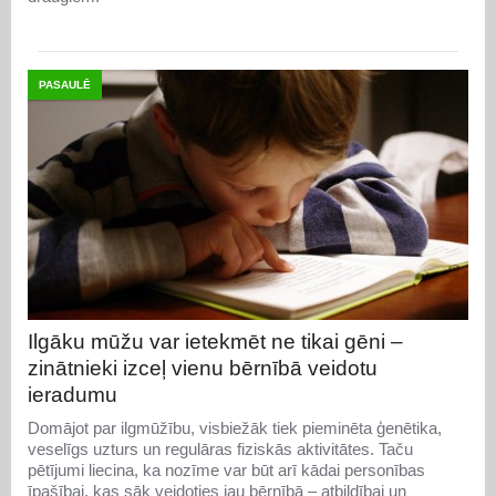
PASAULĒ
Ilgāku mūžu var ietekmēt ne tikai gēni –
zinātnieki izceļ vienu bērnībā veidotu
ieradumu
Domājot par ilgmūžību, visbiežāk tiek pieminēta ģenētika,
veselīgs uzturs un regulāras fiziskās aktivitātes. Taču
pētījumi liecina, ka nozīme var būt arī kādai personības
īpašībai, kas sāk veidoties jau bērnībā – atbildībai un