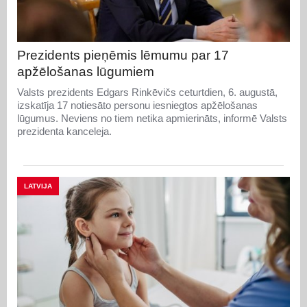
Prezidents pieņēmis lēmumu par 17
apžēlošanas lūgumiem
Valsts prezidents Edgars Rinkēvičs ceturtdien, 6. augustā,
izskatīja 17 notiesāto personu iesniegtos apžēlošanas
lūgumus. Neviens no tiem netika apmierināts, informē Valsts
prezidenta kanceleja.
LATVIJA