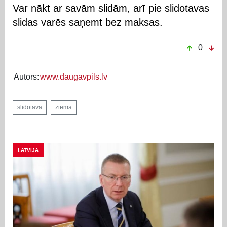
Var nākt ar savām slidām, arī pie slidotavas
slidas varēs saņemt bez maksas.
0
Autors:
www.daugavpils.lv
slidotava
ziema
LATVIJA