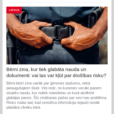
LATVIJA
Bērni zina, kur tiek glabāta nauda un
dokumenti: vai tas var kļūt par drošības risku?
Bērni bieži zina vairāk par ģimenes īpašumu, nekā
pieaugušajiem šķiet. Viņi redz, no kurienes vecāki paņem
skaidru naudu, kur noliek rotaslietas un kurā atvilktnē
glabājas pases. Šīs zināšanas pašas par sevi nav problēma.
Risks rodas tad, kad sensitīva informācija nejauši nonāk
plašākā cilvēku lokā.