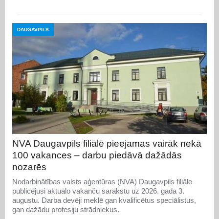
DAUGAVPILS
NVA Daugavpils filiālē pieejamas vairāk nekā
100 vakances – darbu piedāvā dažādās
nozarēs
Nodarbinātības valsts aģentūras (NVA) Daugavpils filiāle
publicējusi aktuālo vakanču sarakstu uz 2026. gada 3.
augustu. Darba devēji meklē gan kvalificētus speciālistus,
gan dažādu profesiju strādniekus.