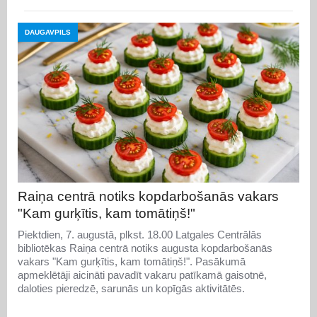
DAUGAVPILS
Raiņa centrā notiks kopdarbošanās vakars
"Kam gurķītis, kam tomātiņš!"
Piektdien, 7. augustā, plkst. 18.00 Latgales Centrālās
bibliotēkas Raiņa centrā notiks augusta kopdarbošanās
vakars "Kam gurķītis, kam tomātiņš!". Pasākumā
apmeklētāji aicināti pavadīt vakaru patīkamā gaisotnē,
daloties pieredzē, sarunās un kopīgās aktivitātēs.