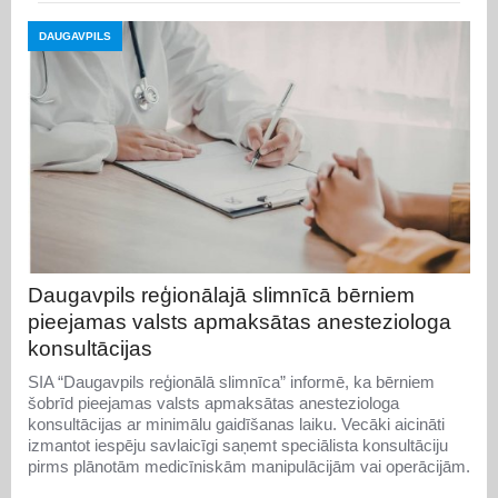
DAUGAVPILS
Daugavpils reģionālajā slimnīcā bērniem
pieejamas valsts apmaksātas anesteziologa
konsultācijas
SIA “Daugavpils reģionālā slimnīca” informē, ka bērniem
šobrīd pieejamas valsts apmaksātas anesteziologa
konsultācijas ar minimālu gaidīšanas laiku. Vecāki aicināti
izmantot iespēju savlaicīgi saņemt speciālista konsultāciju
pirms plānotām medicīniskām manipulācijām vai operācijām.