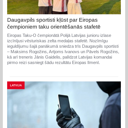
Daugavpils sportisti kļūst par Eiropas
čempioniem taku orientēšanās stafetē
Eiropas Taku-O čempionātā Polijā Latvijas junioru izlase
izcīnījusi vēsturiskas zelta medaļas stafetē. Nozīmīgu
ieguldījumu šajā panākumā sniedza trīs Daugavpils sportisti
– Maksims Rogožins, Artjoms Ivanovs un Pāvels Rogožins,
kā arī treneris Jānis Gaidelis, palīdzot Latvijas komandai
pirmo reizi sasniegt šādu rezultātu Eiropas līmenī.
LATVIJA