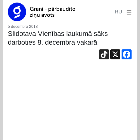
RU
5 decembra 2018
Slidotava Vienības laukumā sāks
darboties 8. decembra vakarā
TikTok
X
Fac