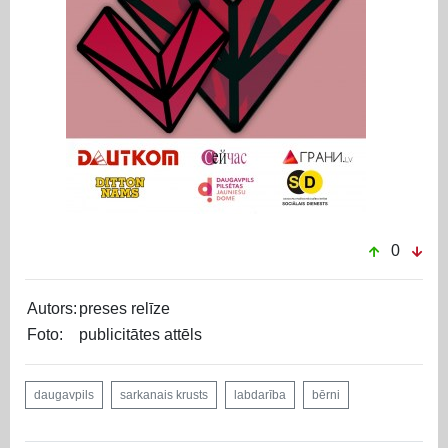
0
Autors:
preses relīze
Foto:
publicitātes attēls
daugavpils
sarkanais krusts
labdarība
bērni