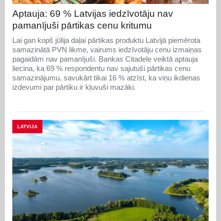
Aptauja: 69 % Latvijas iedzīvotāju nav
pamanījuši pārtikas cenu kritumu
Lai gan kopš jūlija daļai pārtikas produktu Latvijā piemērota
samazinātā PVN likme, vairums iedzīvotāju cenu izmaiņas
pagaidām nav pamanījuši. Bankas Citadele veiktā aptauja
liecina, ka 69 % respondentu nav sajutuši pārtikas cenu
samazinājumu, savukārt tikai 16 % atzīst, ka viņu ikdienas
izdevumi par pārtiku ir kļuvuši mazāki.
LATVIJA