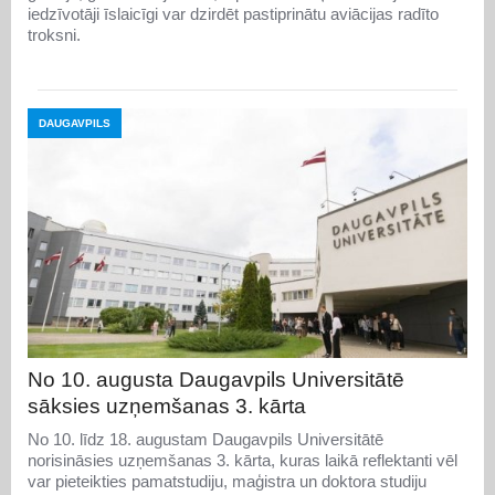
iedzīvotāji īslaicīgi var dzirdēt pastiprinātu aviācijas radīto
troksni.
DAUGAVPILS
No 10. augusta Daugavpils Universitātē
sāksies uzņemšanas 3. kārta
No 10. līdz 18. augustam Daugavpils Universitātē
norisināsies uzņemšanas 3. kārta, kuras laikā reflektanti vēl
var pieteikties pamatstudiju, maģistra un doktora studiju