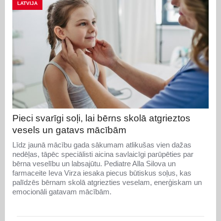
LATVIJA
Pieci svarīgi soļi, lai bērns skolā atgrieztos
vesels un gatavs mācībām
Līdz jaunā mācību gada sākumam atlikušas vien dažas
nedēļas, tāpēc speciālisti aicina savlaicīgi parūpēties par
bērna veselību un labsajūtu. Pediatre Alla Silova un
farmaceite Ieva Virza iesaka piecus būtiskus soļus, kas
palīdzēs bērnam skolā atgriezties veselam, enerģiskam un
emocionāli gatavam mācībām.