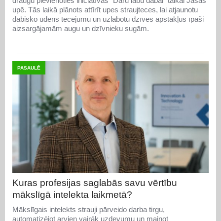
draugu pievienoties iniciatīvas "Daru labu dabai" talkai Jašas
upē. Tās laikā plānots attīrīt upes straujteces, lai atjaunotu
dabisko ūdens tecējumu un uzlabotu dzīves apstākļus īpaši
aizsargājamām augu un dzīvnieku sugām.
PASAULĒ
Kuras profesijas saglabās savu vērtību
mākslīgā intelekta laikmetā?
Mākslīgais intelekts strauji pārveido darba tirgu,
automatizējot arvien vairāk uzdevumu un mainot