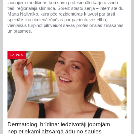
jaunajiem mediķiem, kuri savu profesionālo karjeru veido
tieši reģionālajā slimnīcā. Šoreiz stāstu sērijā – interniste dr.
Marta Nalivaiko, kura pēc rezidentūras kļuvusi par ārsti
speciālisti un ikdienā rūpējas par pacientu veselību,
vienlaikus turpinot pilnveidot savas profesionālās zināšanas
un prasmes.
LATVIJA
Dermatologi brīdina: iedzīvotāji joprojām
nepietiekami aizsargā ādu no saules