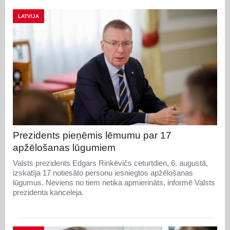
LATVIJA
Prezidents pieņēmis lēmumu par 17
apžēlošanas lūgumiem
Valsts prezidents Edgars Rinkēvičs ceturtdien, 6. augustā,
izskatīja 17 notiesāto personu iesniegtos apžēlošanas
lūgumus. Neviens no tiem netika apmierināts, informē Valsts
prezidenta kanceleja.