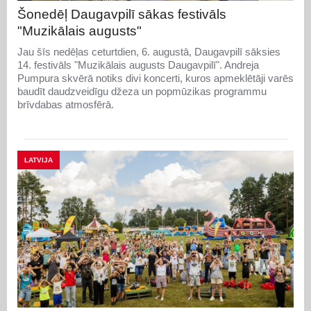
Šonedēļ Daugavpilī sākas festivāls
"Muzikālais augusts"
Jau šīs nedēļas ceturtdien, 6. augustā, Daugavpilī sāksies
14. festivāls "Muzikālais augusts Daugavpilī". Andreja
Pumpura skvērā notiks divi koncerti, kuros apmeklētāji varēs
baudīt daudzveidīgu džeza un popmūzikas programmu
brīvdabas atmosfērā.
LATVIJA