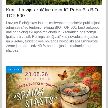
Kuri ir Latvijas zaļākie novadi? Publicēts BIO
TOP 500
Latvijas Bioloģiskās lauksaimniecības asociācija publicējusi
administratīvo teritoriju reitingu BIO TOP 500, kurā apkopoti
dati par bioloģiski apsaimniekoto lauksaimniecības zemju
īpatsvaru valstī. Reitings atklāj zaļākos novadus, pagastus
un pilsētas, turklāt divos novados bioloģiski apsaimniekotā
zeme jau pārsniedz 40 % no kopējās lauksaimniecības
platības.
LATGALE