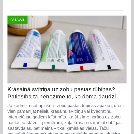
PASAULĒ
Krāsainā svītriņa uz zobu pastas tūbiņas?
Patiesībā tā nenozīmē to, ko domā daudzi
Ja kādreiz esat aplūkojis zobu pastas tūbiņas apakšu, droši
vien pamanījāt nelielu krāsainu svītriņu vai kvadrātiņu.
Internetā jau gadiem klīst mīts, ka šī zīme norāda uz zobu
pastas sastāvu – piemēram, zaļa krāsa nozīmējot dabīgas
sastāvdaļas, bet melna – tikai ķīmiskas vielas. Taču
patiesībā šim apgalvojumam nav nekāda pamata, skaidro