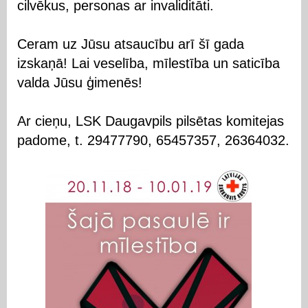
cilvēkus, personas ar invaliditāti.
Ceram uz Jūsu atsaucību arī šī gada
izskaņā! Lai veselība, mīlestība un saticība
valda Jūsu ģimenēs!
Ar cieņu, LSK Daugavpils pilsētas komitejas
padome, t. 29477790, 65457357, 26364032.