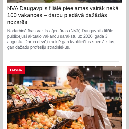
NVA Daugavpils filiālē pieejamas vairāk nekā
100 vakances – darbu piedāvā dažādās
nozarēs
Nodarbinātības valsts aģentūras (NVA) Daugavpils filiāle
publicējusi aktuālo vakanču sarakstu uz 2026. gada 3.
augustu. Darba devēji meklē gan kvalificētus speciālistus,
gan dažādu profesiju strādniekus.
LATVIJA