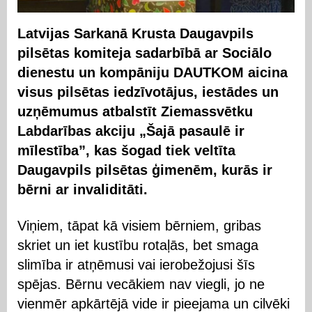
Latvijas Sarkanā Krusta Daugavpils
pilsētas komiteja sadarbībā ar Sociālo
dienestu un kompāniju DAUTKOM aicina
visus pilsētas iedzīvotājus, iestādes un
uzņēmumus atbalstīt Ziemassvētku
Labdarības akciju „Šajā pasaulē ir
mīlestība”, kas šogad tiek veltīta
Daugavpils pilsētas ģimenēm, kurās ir
bērni ar invaliditāti.
Viņiem, tāpat kā visiem bērniem, gribas
skriet un iet kustību rotaļās, bet smaga
slimība ir atņēmusi vai ierobežojusi šīs
spējas. Bērnu vecākiem nav viegli, jo ne
vienmēr apkārtējā vide ir pieejama un cilvēki