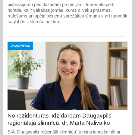
pieprasījumu pēc dažādām profesijām. Tomēr eksperti
norāda, ka ir vairākas jomas, kurās cilvēku prasmes,
radošums un spēja pieņemt sarežģītus lēmumus arī turpmāk
saglabās izšķirošu nozīmi.
DAUGAVPILS
No rezidentūras līdz darbam Daugavpils
reģionālajā slimnīcā: dr. Marta Nalivaiko
SIA “Daugavpils reģionālā slimnīca” turpina iepazīstināt ar