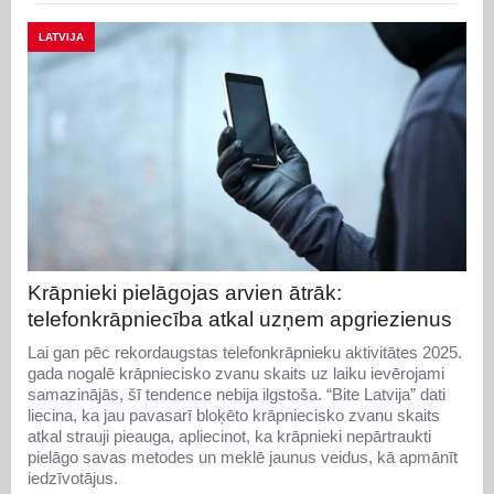
LATVIJA
Krāpnieki pielāgojas arvien ātrāk:
telefonkrāpniecība atkal uzņem apgriezienus
Lai gan pēc rekordaugstas telefonkrāpnieku aktivitātes 2025.
gada nogalē krāpniecisko zvanu skaits uz laiku ievērojami
samazinājās, šī tendence nebija ilgstoša. “Bite Latvija” dati
liecina, ka jau pavasarī bloķēto krāpniecisko zvanu skaits
atkal strauji pieauga, apliecinot, ka krāpnieki nepārtraukti
pielāgo savas metodes un meklē jaunus veidus, kā apmānīt
iedzīvotājus.