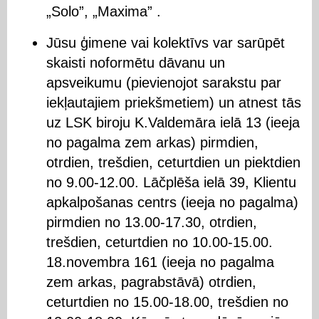
„Solo”, „Maxima” .
Jūsu ģimene vai kolektīvs var sarūpēt
skaisti noformētu dāvanu un
apsveikumu (pievienojot sarakstu par
iekļautajiem priekšmetiem) un atnest tās
uz LSK biroju K.Valdemāra ielā 13 (ieeja
no pagalma zem arkas) pirmdien,
otrdien, trešdien, ceturtdien un piektdien
no 9.00-12.00. Lāčplēša ielā 39, Klientu
apkalpošanas centrs (ieeja no pagalma)
pirmdien no 13.00-17.30, otrdien,
trešdien, ceturtdien no 10.00-15.00.
18.novembra 161 (ieeja no pagalma
zem arkas, pagrabstāvā) otrdien,
ceturtdien no 15.00-18.00, trešdien no