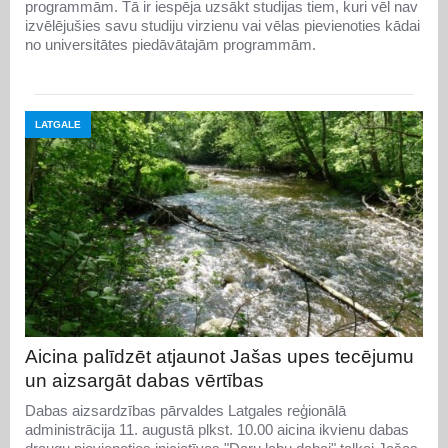
programmām. Tā ir iespēja uzsākt studijas tiem, kuri vēl nav
izvēlējušies savu studiju virzienu vai vēlas pievienoties kādai
no universitātes piedāvātajām programmām.
LATGALE
Aicina palīdzēt atjaunot Jašas upes tecējumu
un aizsargāt dabas vērtības
Dabas aizsardzības pārvaldes Latgales reģionālā
administrācija 11. augustā plkst. 10.00 aicina ikvienu dabas