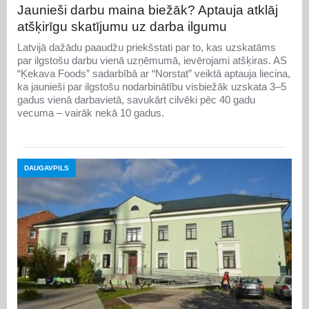
Jaunieši darbu maina biežāk? Aptauja atklāj
atšķirīgu skatījumu uz darba ilgumu
Latvijā dažādu paaudžu priekšstati par to, kas uzskatāms
par ilgstošu darbu vienā uzņēmumā, ievērojami atšķiras. AS
“Ķekava Foods” sadarbībā ar “Norstat” veiktā aptauja liecina,
ka jaunieši par ilgstošu nodarbinātību visbiežāk uzskata 3–5
gadus vienā darbavietā, savukārt cilvēki pēc 40 gadu
vecuma – vairāk nekā 10 gadus.
DAUGAVPILS