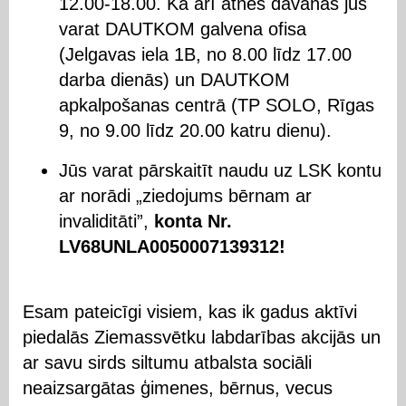
12.00-18.00. Kā arī atnes dāvānas jūs
varat DAUTKOM galvena ofisa
(Jelgavas iela 1B, no 8.00 līdz 17.00
darba dienās) un DAUTKOM
apkalpošanas centrā (TP SOLO, Rīgas
9, no 9.00 līdz 20.00 katru dienu).
Jūs varat pārskaitīt naudu uz LSK kontu
ar norādi „ziedojums bērnam ar
invaliditāti”,
konta Nr.
LV68UNLA0050007139312!
Esam pateicīgi visiem, kas ik gadus aktīvi
piedalās Ziemassvētku labdarības akcijās un
ar savu sirds siltumu atbalsta sociāli
neaizsargātas ģimenes, bērnus, vecus