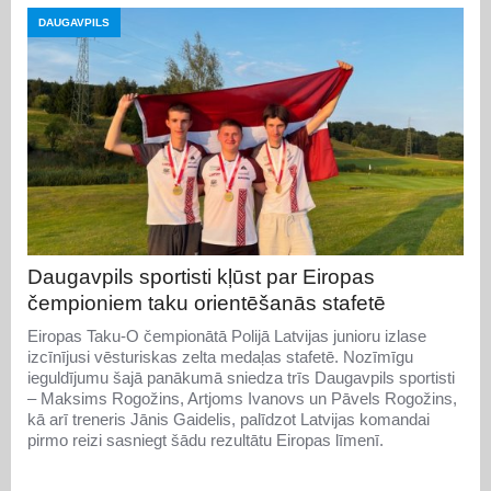
DAUGAVPILS
Daugavpils sportisti kļūst par Eiropas
čempioniem taku orientēšanās stafetē
Eiropas Taku-O čempionātā Polijā Latvijas junioru izlase
izcīnījusi vēsturiskas zelta medaļas stafetē. Nozīmīgu
ieguldījumu šajā panākumā sniedza trīs Daugavpils sportisti
– Maksims Rogožins, Artjoms Ivanovs un Pāvels Rogožins,
kā arī treneris Jānis Gaidelis, palīdzot Latvijas komandai
pirmo reizi sasniegt šādu rezultātu Eiropas līmenī.