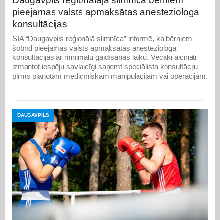
Daugavpils reģionālajā slimnīcā bērniem
pieejamas valsts apmaksātas anesteziologa
konsultācijas
SIA “Daugavpils reģionālā slimnīca” informē, ka bērniem
šobrīd pieejamas valsts apmaksātas anesteziologa
konsultācijas ar minimālu gaidīšanas laiku. Vecāki aicināti
izmantot iespēju savlaicīgi saņemt speciālista konsultāciju
pirms plānotām medicīniskām manipulācijām vai operācijām.
DAUGAVPILS