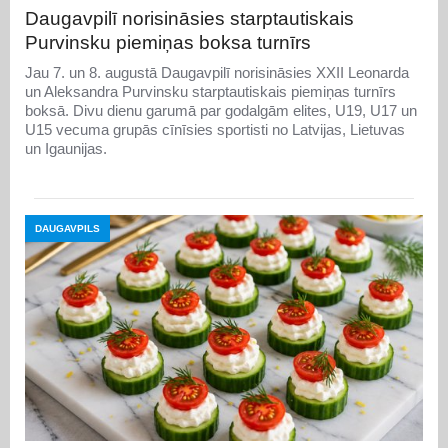
Daugavpilī norisināsies starptautiskais
Purvinsku piemiņas boksa turnīrs
Jau 7. un 8. augustā Daugavpilī norisināsies XXII Leonarda
un Aleksandra Purvinsku starptautiskais piemiņas turnīrs
boksā. Divu dienu garumā par godalgām elites, U19, U17 un
U15 vecuma grupās cīnīsies sportisti no Latvijas, Lietuvas
un Igaunijas.
DAUGAVPILS