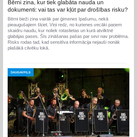
Bērni zina, kur tiek glabāta nauda un
dokumenti: vai tas var kļūt par drošības risku?
Bērni bieži zina vairāk par ģimenes īpašumu, nekā
pieaugušajiem šķiet. Viņi redz, no kurienes vecāki paņem
skaidru naudu, kur noliek rotaslietas un kurā atvilktnē
glabājas pases. Šīs zināšanas pašas par sevi nav problēma.
Risks rodas tad, kad sensitīva informācija nejauši nonāk
plašākā cilvēku lokā.
DAUGAVPILS