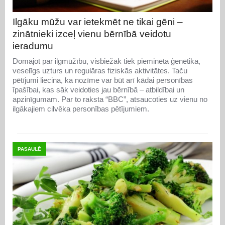
Ilgāku mūžu var ietekmēt ne tikai gēni –
zinātnieki izceļ vienu bērnībā veidotu
ieradumu
Domājot par ilgmūžību, visbiežāk tiek pieminēta ģenētika,
veselīgs uzturs un regulāras fiziskās aktivitātes. Taču
pētījumi liecina, ka nozīme var būt arī kādai personības
īpašībai, kas sāk veidoties jau bērnībā – atbildībai un
apzinīgumam. Par to raksta “BBC”, atsaucoties uz vienu no
ilgākajiem cilvēka personības pētījumiem.
PASAULĒ