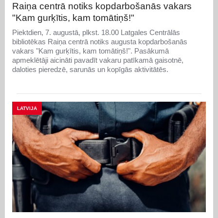
Raiņa centrā notiks kopdarbošanās vakars
"Kam gurķītis, kam tomātiņš!"
Piektdien, 7. augustā, plkst. 18.00 Latgales Centrālās
bibliotēkas Raiņa centrā notiks augusta kopdarbošanās
vakars "Kam gurķītis, kam tomātiņš!". Pasākumā
apmeklētāji aicināti pavadīt vakaru patīkamā gaisotnē,
daloties pieredzē, sarunās un kopīgās aktivitātēs.
LATVIJA