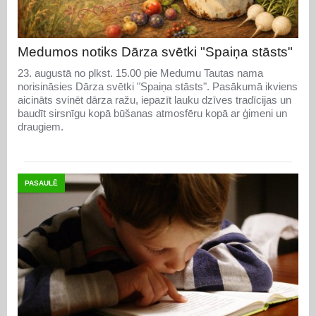
Medumos notiks Dārza svētki "Spaiņa stāsts"
23. augustā no plkst. 15.00 pie Medumu Tautas nama
norisināsies Dārza svētki "Spaiņa stāsts". Pasākumā ikviens
aicināts svinēt dārza ražu, iepazīt lauku dzīves tradīcijas un
baudīt sirsnīgu kopā būšanas atmosfēru kopā ar ģimeni un
draugiem.
PASAULĒ