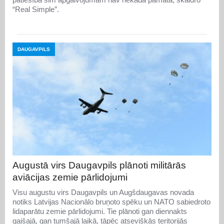
“Real Simple”.
DAUGAVPILS
Augustā virs Daugavpils plānoti militārās
aviācijas zemie pārlidojumi
Visu augustu virs Daugavpils un Augšdaugavas novada
notiks Latvijas Nacionālo bruņoto spēku un NATO sabiedroto
lidaparātu zemie pārlidojumi. Tie plānoti gan diennakts
gaišajā, gan tumšajā laikā, tāpēc atsevišķās teritorijās