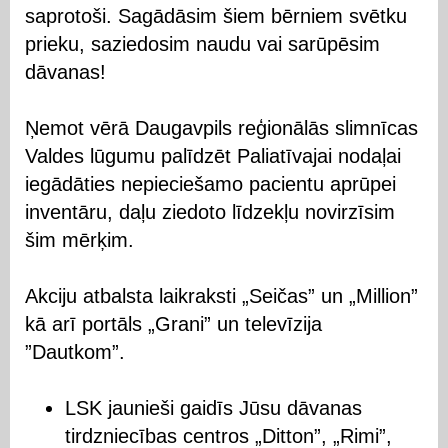
saprotoši. Sagādāsim šiem bērniem svētku
prieku, saziedosim naudu vai sarūpēsim
dāvanas!
Ņemot vērā Daugavpils reģionālās slimnīcas
Valdes lūgumu palīdzēt Paliatīvajai nodaļai
iegādāties nepieciešamo pacientu aprūpei
inventāru, daļu ziedoto līdzekļu novirzīsim
šim mērķim.
Akciju atbalsta laikraksti „Seičas” un „Million”
kā arī portāls „Grani” un televīzija
”Dautkom”.
LSK jaunieši gaidīs Jūsu dāvanas
tirdzniecības centros „Ditton”, „Rimi”,