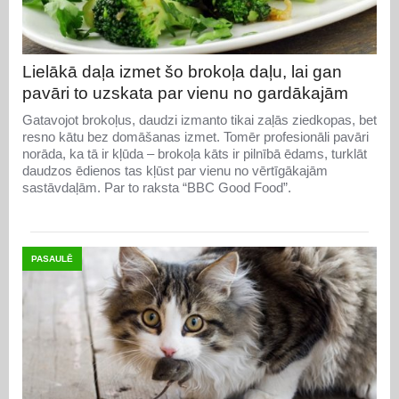
Lielākā daļa izmet šo brokoļa daļu, lai gan
pavāri to uzskata par vienu no gardākajām
Gatavojot brokoļus, daudzi izmanto tikai zaļās ziedkopas, bet
resno kātu bez domāšanas izmet. Tomēr profesionāli pavāri
norāda, ka tā ir kļūda – brokoļa kāts ir pilnībā ēdams, turklāt
daudzos ēdienos tas kļūst par vienu no vērtīgākajām
sastāvdaļām. Par to raksta “BBC Good Food”.
PASAULĒ