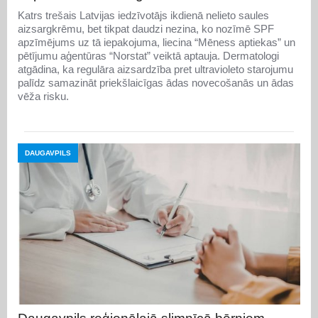
Katrs trešais Latvijas iedzīvotājs ikdienā nelieto saules
aizsargkrēmu, bet tikpat daudzi nezina, ko nozīmē SPF
apzīmējums uz tā iepakojuma, liecina “Mēness aptiekas” un
pētījumu aģentūras “Norstat” veiktā aptauja. Dermatologi
atgādina, ka regulāra aizsardzība pret ultravioleto starojumu
palīdz samazināt priekšlaicīgas ādas novecošanās un ādas
vēža risku.
DAUGAVPILS