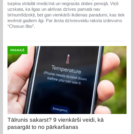
turpina strādāt medicīnā un negrasās doties pensijā. Viņš
uzskata, ka ilgas un aktīvas dzīves pamatā nav
brīnumlīdzekļi, bet gan vienkārši ikdienas paradumi, kas tiek
ievēroti gadiem ilgi. Par ārsta dzīvesveidu raksta izdevums
“Chosun Ilbo”.
PASAULĒ
Tālrunis sakarst? 9 vienkārši veidi, kā
pasargāt to no pārkaršanas