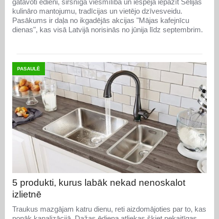
gatavoti ēdieni, sirsnīga viesmīlība un iespēja iepazīt Sēlijas
kulināro mantojumu, tradīcijas un vietējo dzīvesveidu.
Pasākums ir daļa no ikgadējās akcijas "Mājas kafejnīcu
dienas", kas visā Latvijā norisinās no jūnija līdz septembrim.
PASAULĒ
5 produkti, kurus labāk nekad nenoskalot
izlietnē
Traukus mazgājam katru dienu, reti aizdomājoties par to, kas
nonāk kanalizācijā. Dažas ēdiena atliekas šķiet nekaitīgas,