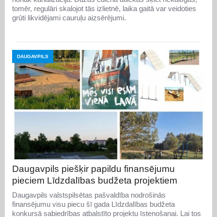
tomēr, regulāri skalojot tās izlietnē, laika gaitā var veidoties
grūti likvidējami cauruļu aizsērējumi.
DAUGAVPILS
Daugavpils piešķir papildu finansējumu
pieciem Līdzdalības budžeta projektiem
Daugavpils valstspilsētas pašvaldība nodrošinās
finansējumu visu piecu šī gada Līdzdalības budžeta
konkursā sabiedrības atbalstīto projektu īstenošanai. Lai tos