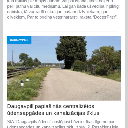
kad mīlulis pie mājas durvīm vai pat istabā atnes noķertu
peli, putnu vai citu medījumu. Lai gan šāda uzvedība ir pilnīgi
dabiska, tā var radīt risku gan pašam dzīvniekam, gan
cilvēkiem. Par to brīdina veterinārārsti, raksta “DoctorPiter”.
DAUGAVPILS
Daugavpilī paplašinās centralizētos
ūdensapgādes un kanalizācijas tīklus
SIA “Daugavpils ūdens” noslēgusi būvniecības līgumu par
ūdensapgādes un kanalizācijas tīklu izbūvi 2. Pasažieru ielā.