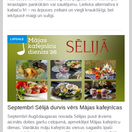
ierastajām pankūkām vai sautējumu. Lieliska alternatīva ir
kabaču frī – no ārpuses zeltaini un viegli kraukšķīgi, bet
iekšpusē maigi un sulīgi.
LATGALE
Septembrī Sēlijā durvis vērs Mājas kafejnīcas
Septembrī Augšdaugavas novada Sēlijas pusē ikviens
aicināts doties garšu ceļojumā, apmeklējot Mājas kafejnīcu
dienas. Vairākās māju kafejnīcās viesus sagaidīs īpaši