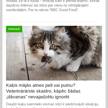
norāda, ka tā ir kļūda – brokoļa kāts ir pilnībā ēdams, turklāt
daudzos ēdienos tas kļūst par vienu no vērtīgākajām
sastāvdaļām. Par to raksta “BBC Good Food”.
PASAULĒ
Kaķis mājās atnes peli vai putnu?
Veterinārārste skaidro, kāpēc šādas
„dāvanas” nevajadzētu ignorēt
Daudzi kaķu saimnieki vismaz reizi ir piedzīvojuši situāciju,