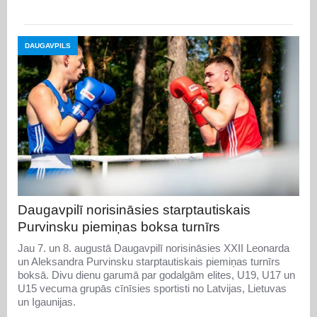
DAUGAVPILS
Daugavpilī norisināsies starptautiskais
Purvinsku piemiņas boksa turnīrs
Jau 7. un 8. augustā Daugavpilī norisināsies XXII Leonarda
un Aleksandra Purvinsku starptautiskais piemiņas turnīrs
boksā. Divu dienu garumā par godalgām elites, U19, U17 un
U15 vecuma grupās cīnīsies sportisti no Latvijas, Lietuvas
un Igaunijas.