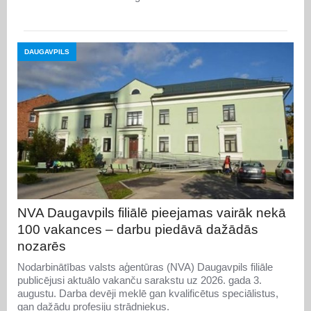
DAUGAVPILS
NVA Daugavpils filiālē pieejamas vairāk nekā
100 vakances – darbu piedāvā dažādās
nozarēs
Nodarbinātības valsts aģentūras (NVA) Daugavpils filiāle
publicējusi aktuālo vakanču sarakstu uz 2026. gada 3.
augustu. Darba devēji meklē gan kvalificētus speciālistus,
gan dažādu profesiju strādniekus.