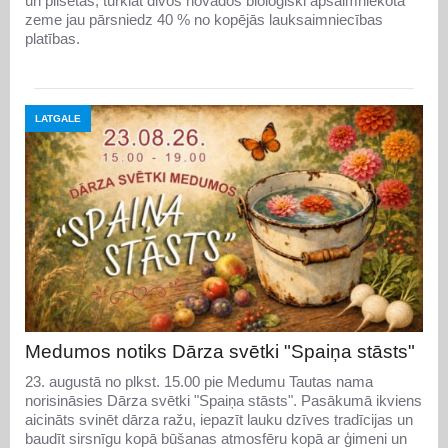
un pilsētas, turklāt divos novados bioloģiski apsaimniekotā
zeme jau pārsniedz 40 % no kopējās lauksaimniecības
platības.
LATGALE
Medumos notiks Dārza svētki "Spaiņa stāsts"
23. augustā no plkst. 15.00 pie Medumu Tautas nama
norisināsies Dārza svētki "Spaiņa stāsts". Pasākumā ikviens
aicināts svinēt dārza ražu, iepazīt lauku dzīves tradīcijas un
baudīt sirsnīgu kopā būšanas atmosfēru kopā ar ģimeni un