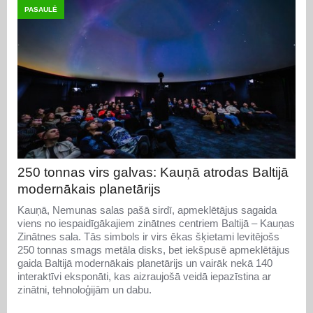
PASAULĒ
250 tonnas virs galvas: Kauņā atrodas Baltijā
modernākais planetārijs
Kauņā, Nemunas salas pašā sirdī, apmeklētājus sagaida
viens no iespaidīgākajiem zinātnes centriem Baltijā – Kauņas
Zinātnes sala. Tās simbols ir virs ēkas šķietami levitējošs
250 tonnas smags metāla disks, bet iekšpusē apmeklētājus
gaida Baltijā modernākais planetārijs un vairāk nekā 140
interaktīvi eksponāti, kas aizraujošā veidā iepazīstina ar
zinātni, tehnoloģijām un dabu.