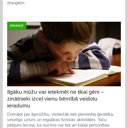
draugiem.
PASAULĒ
Ilgāku mūžu var ietekmēt ne tikai gēni –
zinātnieki izceļ vienu bērnībā veidotu
ieradumu
Domājot par ilgmūžību, visbiežāk tiek pieminēta ģenētika,
veselīgs uzturs un regulāras fiziskās aktivitātes. Taču
pētījumi liecina, ka nozīme var būt arī kādai personības