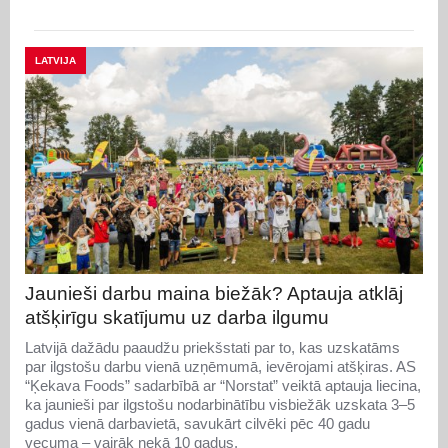
LATVIJA
Jaunieši darbu maina biežāk? Aptauja atklāj
atšķirīgu skatījumu uz darba ilgumu
Latvijā dažādu paaudžu priekšstati par to, kas uzskatāms
par ilgstošu darbu vienā uzņēmumā, ievērojami atšķiras. AS
“Ķekava Foods” sadarbībā ar “Norstat” veiktā aptauja liecina,
ka jaunieši par ilgstošu nodarbinātību visbiežāk uzskata 3–5
gadus vienā darbavietā, savukārt cilvēki pēc 40 gadu
vecuma – vairāk nekā 10 gadus.