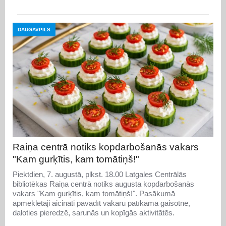
DAUGAVPILS
Raiņa centrā notiks kopdarbošanās vakars
"Kam gurķītis, kam tomātiņš!"
Piektdien, 7. augustā, plkst. 18.00 Latgales Centrālās
bibliotēkas Raiņa centrā notiks augusta kopdarbošanās
vakars "Kam gurķītis, kam tomātiņš!". Pasākumā
apmeklētāji aicināti pavadīt vakaru patīkamā gaisotnē,
daloties pieredzē, sarunās un kopīgās aktivitātēs.