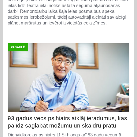
ielas līdz Teātra ielai notiks asfalta seguma atjaunošanas
darbi. Remontdarbu laikā šajā ielas posmā būs spēkā
satiksmes ierobežojumi, tādēļ autovadītāji aicināti savlaicīgi
plānot maršrutus un ievērot izvietotās ceļa zīmes.
PASAULĒ
93 gadus vecs psihiatrs atklāj ieradumus, kas
palīdz saglabāt možumu un skaidru prātu
Dienvidkorejas psihiatrs Lī Si-hjongs arī 93 gadu vecumā