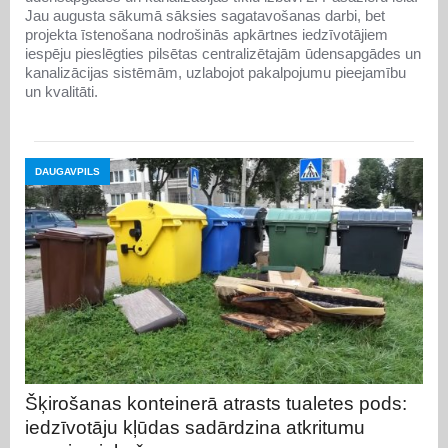
Jau augusta sākumā sāksies sagatavošanas darbi, bet
projekta īstenošana nodrošinās apkārtnes iedzīvotājiem
iespēju pieslēgties pilsētas centralizētajām ūdensapgādes un
kanalizācijas sistēmām, uzlabojot pakalpojumu pieejamību
un kvalitāti.
DAUGAVPILS
Šķirošanas konteinerā atrasts tualetes pods:
iedzīvotāju kļūdas sadārdzina atkritumu