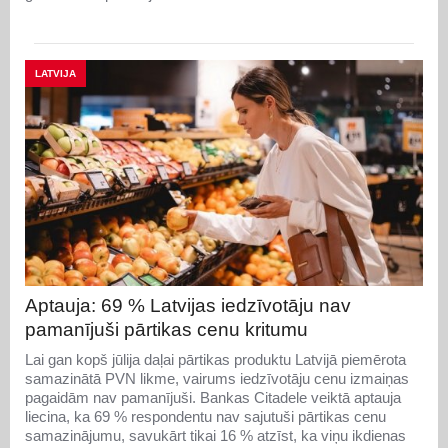
LATVIJA
Aptauja: 69 % Latvijas iedzīvotāju nav
pamanījuši pārtikas cenu kritumu
Lai gan kopš jūlija daļai pārtikas produktu Latvijā piemērota
samazinātā PVN likme, vairums iedzīvotāju cenu izmaiņas
pagaidām nav pamanījuši. Bankas Citadele veiktā aptauja
liecina, ka 69 % respondentu nav sajutuši pārtikas cenu
samazinājumu, savukārt tikai 16 % atzīst, ka viņu ikdienas