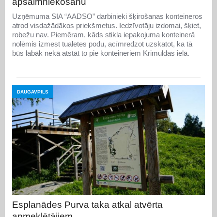
apsaimniekošanu
Uzņēmuma SIA “AADSO” darbinieki šķirošanas konteineros
atrod visdažādākos priekšmetus. Iedzīvotāju izdomai, šķiet,
robežu nav. Piemēram, kāds stikla iepakojuma konteinerā
nolēmis izmest tualetes podu, acīmredzot uzskatot, ka tā
būs labāk nekā atstāt to pie konteineriem Krimuldas ielā.
DAUGAVPILS
Esplanādes Purva taka atkal atvērta
apmeklētājiem