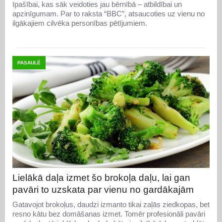
īpašībai, kas sāk veidoties jau bērnībā – atbildībai un
apzinīgumam. Par to raksta “BBC”, atsaucoties uz vienu no
ilgākajiem cilvēka personības pētījumiem.
PASAULĒ
Lielākā daļa izmet šo brokoļa daļu, lai gan
pavāri to uzskata par vienu no gardākajām
Gatavojot brokoļus, daudzi izmanto tikai zaļās ziedkopas, bet
resno kātu bez domāšanas izmet. Tomēr profesionāli pavāri