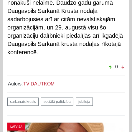
nonākuši nelaimē. Daudzo gadu garumā
Daugavpils Sarkanā Krusta nodaļa
sadarbojusies arī ar citām nevalstiskajām
organizācijām, un 29. augustā visu šo
organizāciju dalībnieki piedalījās arī ikgadējā
Daugavpils Sarkanā krusta nodaļas rīkotajā
konferencē.
0
Autors:
TV DAUTKOM
sarkanais krusts
sociālā palīdzība
jubileja
LATVIJA