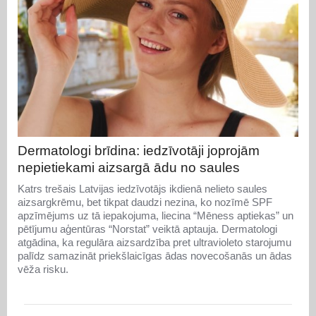
Dermatologi brīdina: iedzīvotāji joprojām
nepietiekami aizsargā ādu no saules
Katrs trešais Latvijas iedzīvotājs ikdienā nelieto saules
aizsargkrēmu, bet tikpat daudzi nezina, ko nozīmē SPF
apzīmējums uz tā iepakojuma, liecina “Mēness aptiekas” un
pētījumu aģentūras “Norstat” veiktā aptauja. Dermatologi
atgādina, ka regulāra aizsardzība pret ultravioleto starojumu
palīdz samazināt priekšlaicīgas ādas novecošanās un ādas
vēža risku.