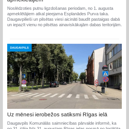
Noslēdzoties putnu ligzdošanas periodam, no 1. augusta
apmeklētājiem atkal pieejama Esplanādes Purva taka.
Daugavpilieši un pilsētas viesi aicināti baudīt pastaigas dabā
un iepazīt vienu no pilsētas ainaviskākajām dabas teritorijām.
DAUGAVPILS
Uz mēnesi ierobežos satiksmi Rīgas ielā
Daugavpils Komunālās saimniecības pārvalde informē, ka
no 31. jūlija līdz 31. augustam Rīgas ielas posmā no Institūta