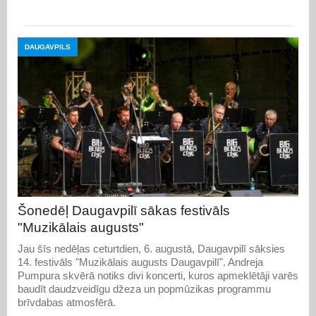
DAUGAVPILS
Šonedēļ Daugavpilī sākas festivāls
"Muzikālais augusts"
Jau šīs nedēļas ceturtdien, 6. augustā, Daugavpilī sāksies
14. festivāls "Muzikālais augusts Daugavpilī". Andreja
Pumpura skvērā notiks divi koncerti, kuros apmeklētāji varēs
baudīt daudzveidīgu džeza un popmūzikas programmu
brīvdabas atmosfērā.