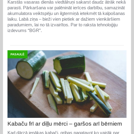
Karstās vasaras dienās viedtālruņi sakarst daudz ātrāk nekā
parasti. Pārkaršana var palēnināt ierīces darbību, samazināt
akumulatora veiktspēju un ilgtermiņā ietekmēt tā kalpošanas
laiku. Labā ziņa – bieži vien pietiek ar dažiem vienkāršiem
paradumiem, lai no tā izvairītos. Par to raksta tehnoloģiju
izdevums “BGR”.
PASAULĒ
Kabaču frī ar diļļu mērci – garšos arī bērniem
Kad dārzā ienākas kabači, gribas pagatavot ko vairāk par