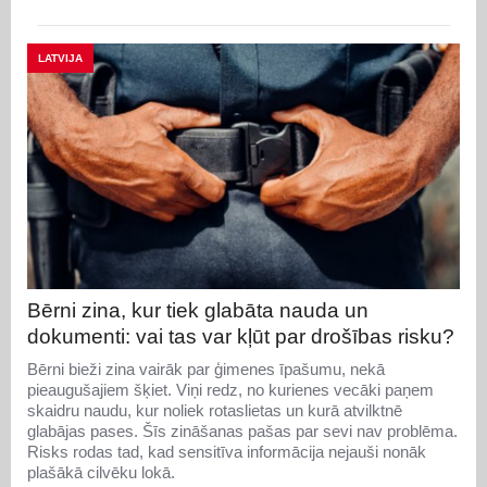
LATVIJA
Bērni zina, kur tiek glabāta nauda un
dokumenti: vai tas var kļūt par drošības risku?
Bērni bieži zina vairāk par ģimenes īpašumu, nekā
pieaugušajiem šķiet. Viņi redz, no kurienes vecāki paņem
skaidru naudu, kur noliek rotaslietas un kurā atvilktnē
glabājas pases. Šīs zināšanas pašas par sevi nav problēma.
Risks rodas tad, kad sensitīva informācija nejauši nonāk
plašākā cilvēku lokā.