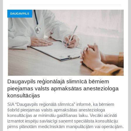
DAUGAVPILS
Daugavpils reģionālajā slimnīcā bērniem
pieejamas valsts apmaksātas anesteziologa
konsultācijas
SIA “Daugavpils reģionālā slimnīca” informē, ka bērniem
šobrīd pieejamas valsts apmaksātas anesteziologa
konsultācijas ar minimālu gaidīšanas laiku. Vecāki aicināti
izmantot iespēju savlaicīgi saņemt speciālista konsultāciju
pirms plānotām medicīniskām manipulācijām vai operācijām.