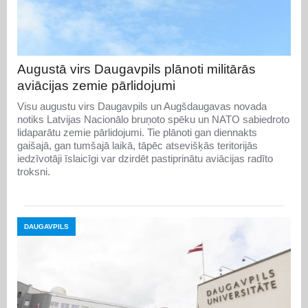
Augustā virs Daugavpils plānoti militārās
aviācijas zemie pārlidojumi
Visu augustu virs Daugavpils un Augšdaugavas novada
notiks Latvijas Nacionālo bruņoto spēku un NATO sabiedroto
lidaparātu zemie pārlidojumi. Tie plānoti gan diennakts
gaišajā, gan tumšajā laikā, tāpēc atsevišķās teritorijās
iedzīvotāji īslaicīgi var dzirdēt pastiprinātu aviācijas radīto
troksni.
DAUGAVPILS