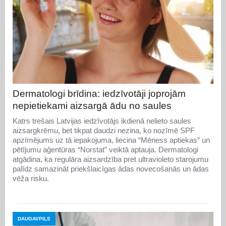
Dermatologi brīdina: iedzīvotāji joprojām
nepietiekami aizsargā ādu no saules
Katrs trešais Latvijas iedzīvotājs ikdienā nelieto saules
aizsargkrēmu, bet tikpat daudzi nezina, ko nozīmē SPF
apzīmējums uz tā iepakojuma, liecina “Mēness aptiekas” un
pētījumu aģentūras “Norstat” veiktā aptauja. Dermatologi
atgādina, ka regulāra aizsardzība pret ultravioleto starojumu
palīdz samazināt priekšlaicīgas ādas novecošanās un ādas
vēža risku.
DAUGAVPILS