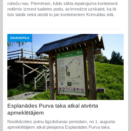
robežu nav. Piemēram, kāds stikla iepakojuma konteinerā
nolēmis izmest tualetes podu, acīmredzot uzskatot, ka tā
būs labāk nekā atstāt to pie konteineriem Krimuldas ielā.
DAUGAVPILS
Esplanādes Purva taka atkal atvērta
apmeklētājiem
Noslēdzoties putnu ligzdošanas periodam, no 1. augusta
apmeklētājiem atkal pieejama Esplanādes Purva taka.