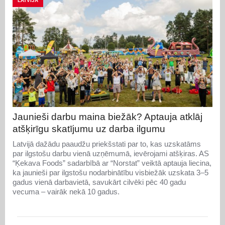
LATVIJA
Jaunieši darbu maina biežāk? Aptauja atklāj
atšķirīgu skatījumu uz darba ilgumu
Latvijā dažādu paaudžu priekšstati par to, kas uzskatāms
par ilgstošu darbu vienā uzņēmumā, ievērojami atšķiras. AS
“Ķekava Foods” sadarbībā ar “Norstat” veiktā aptauja liecina,
ka jaunieši par ilgstošu nodarbinātību visbiežāk uzskata 3–5
gadus vienā darbavietā, savukārt cilvēki pēc 40 gadu
vecuma – vairāk nekā 10 gadus.