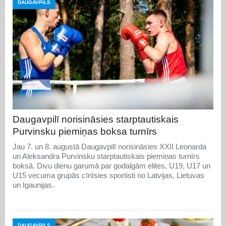
DAUGAVPILS
Daugavpilī norisināsies starptautiskais
Purvinsku piemiņas boksa turnīrs
Jau 7. un 8. augustā Daugavpilī norisināsies XXII Leonarda
un Aleksandra Purvinsku starptautiskais piemiņas turnīrs
boksā. Divu dienu garumā par godalgām elites, U19, U17 un
U15 vecuma grupās cīnīsies sportisti no Latvijas, Lietuvas
un Igaunijas.
DAUGAVPILS