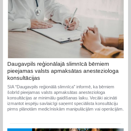
Daugavpils reģionālajā slimnīcā bērniem
pieejamas valsts apmaksātas anesteziologa
konsultācijas
SIA “Daugavpils reģionālā slimnīca” informē, ka bērniem
šobrīd pieejamas valsts apmaksātas anesteziologa
konsultācijas ar minimālu gaidīšanas laiku. Vecāki aicināti
izmantot iespēju savlaicīgi saņemt speciālista konsultāciju
pirms plānotām medicīniskām manipulācijām vai operācijām.