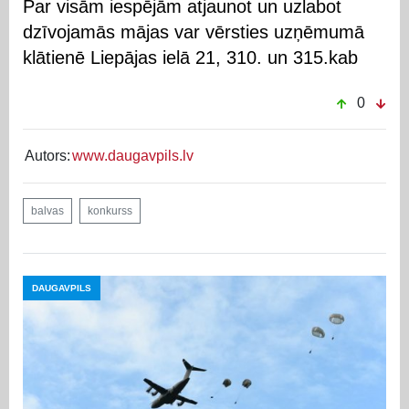
Par visām iespējām atjaunot un uzlabot
dzīvojamās mājas var vērsties uzņēmumā
klātienē Liepājas ielā 21, 310. un 315.kab
0
Autors:
www.daugavpils.lv
balvas
konkurss
DAUGAVPILS