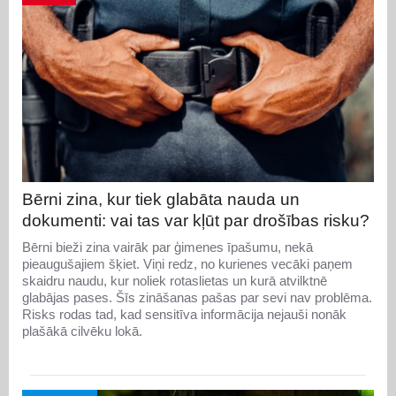
Bērni zina, kur tiek glabāta nauda un
dokumenti: vai tas var kļūt par drošības risku?
Bērni bieži zina vairāk par ģimenes īpašumu, nekā
pieaugušajiem šķiet. Viņi redz, no kurienes vecāki paņem
skaidru naudu, kur noliek rotaslietas un kurā atvilktnē
glabājas pases. Šīs zināšanas pašas par sevi nav problēma.
Risks rodas tad, kad sensitīva informācija nejauši nonāk
plašākā cilvēku lokā.