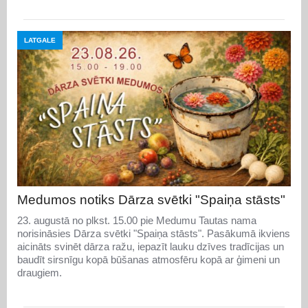
LATGALE
Medumos notiks Dārza svētki "Spaiņa stāsts"
23. augustā no plkst. 15.00 pie Medumu Tautas nama
norisināsies Dārza svētki "Spaiņa stāsts". Pasākumā ikviens
aicināts svinēt dārza ražu, iepazīt lauku dzīves tradīcijas un
baudīt sirsnīgu kopā būšanas atmosfēru kopā ar ģimeni un
draugiem.