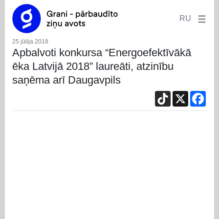
RU
25 jūlija 2018
Apbalvoti konkursa “Energoefektīvākā
ēka Latvijā 2018” laureāti, atzinību
saņēma arī Daugavpils
TikTok
X
Fac