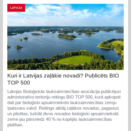
LATVIJA
Kuri ir Latvijas zaļākie novadi? Publicēts BIO
TOP 500
Latvijas Bioloģiskās lauksaimniecības asociācija publicējusi
administratīvo teritoriju reitingu BIO TOP 500, kurā apkopoti
dati par bioloģiski apsaimniekoto lauksaimniecības zemju
īpatsvaru valstī. Reitings atklāj zaļākos novadus, pagastus
un pilsētas, turklāt divos novados bioloģiski apsaimniekotā
zeme jau pārsniedz 40 % no kopējās lauksaimniecības
platības.