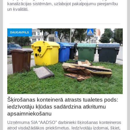
kanalizācijas sistēmām, uzlabojot pakalpojumu pieejamību
un kvalitāti.
DAUGAVPILS
Šķirošanas konteinerā atrasts tualetes pods:
iedzīvotāju kļūdas sadārdzina atkritumu
apsaimniekošanu
Uzņēmuma SIA “AADSO” darbinieki šķirošanas konteineros
atrod visdažādākos priekšmetus. Iedzīvotāju izdomai, šķiet,