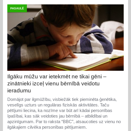
PASAULĒ
Ilgāku mūžu var ietekmēt ne tikai gēni –
zinātnieki izceļ vienu bērnībā veidotu
ieradumu
Domājot par ilgmūžību, visbiežāk tiek pieminēta ģenētika,
veselīgs uzturs un regulāras fiziskās aktivitātes. Taču
pētījumi liecina, ka nozīme var būt arī kādai personības
īpašībai, kas sāk veidoties jau bērnībā – atbildībai un
apzinīgumam. Par to raksta “BBC”, atsaucoties uz vienu no
ilgākajiem cilvēka personības pētījumiem.