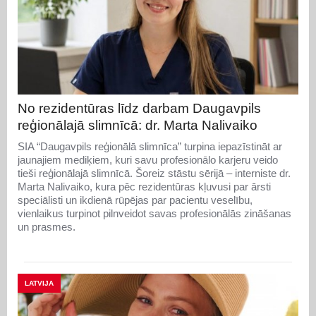
No rezidentūras līdz darbam Daugavpils
reģionālajā slimnīcā: dr. Marta Nalivaiko
SIA “Daugavpils reģionālā slimnīca” turpina iepazīstināt ar
jaunajiem mediķiem, kuri savu profesionālo karjeru veido
tieši reģionālajā slimnīcā. Šoreiz stāstu sērijā – interniste dr.
Marta Nalivaiko, kura pēc rezidentūras kļuvusi par ārsti
speciālisti un ikdienā rūpējas par pacientu veselību,
vienlaikus turpinot pilnveidot savas profesionālās zināšanas
un prasmes.
LATVIJA