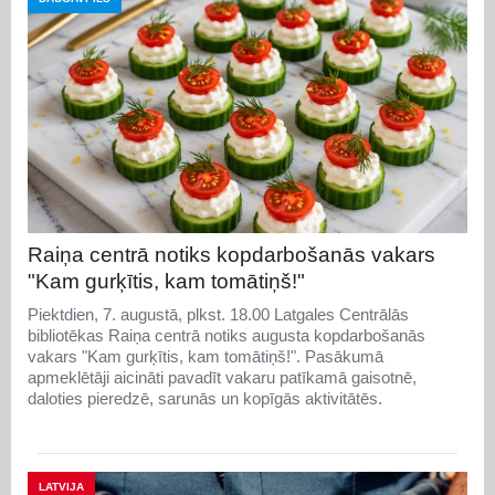
Raiņa centrā notiks kopdarbošanās vakars
"Kam gurķītis, kam tomātiņš!"
Piektdien, 7. augustā, plkst. 18.00 Latgales Centrālās
bibliotēkas Raiņa centrā notiks augusta kopdarbošanās
vakars "Kam gurķītis, kam tomātiņš!". Pasākumā
apmeklētāji aicināti pavadīt vakaru patīkamā gaisotnē,
daloties pieredzē, sarunās un kopīgās aktivitātēs.
LATVIJA