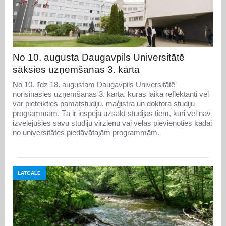
No 10. augusta Daugavpils Universitātē
sāksies uzņemšanas 3. kārta
No 10. līdz 18. augustam Daugavpils Universitātē
norisināsies uzņemšanas 3. kārta, kuras laikā reflektanti vēl
var pieteikties pamatstudiju, maģistra un doktora studiju
programmām. Tā ir iespēja uzsākt studijas tiem, kuri vēl nav
izvēlējušies savu studiju virzienu vai vēlas pievienoties kādai
no universitātes piedāvātajām programmām.
LATGALE