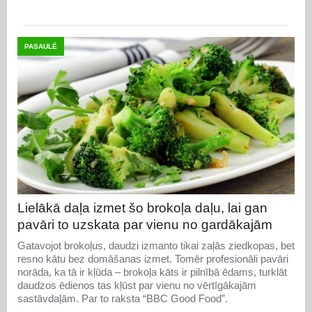
PASAULĒ
Lielākā daļa izmet šo brokoļa daļu, lai gan
pavāri to uzskata par vienu no gardākajām
Gatavojot brokoļus, daudzi izmanto tikai zaļās ziedkopas, bet
resno kātu bez domāšanas izmet. Tomēr profesionāli pavāri
norāda, ka tā ir kļūda – brokoļa kāts ir pilnībā ēdams, turklāt
daudzos ēdienos tas kļūst par vienu no vērtīgākajām
sastāvdaļām. Par to raksta “BBC Good Food”.