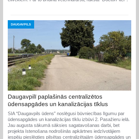
DAUGAVPILS
Daugavpilī paplašinās centralizētos
ūdensapgādes un kanalizācijas tīklus
SIA “Daugavpils ūdens” noslēgusi būvniecības līgumu par
ūdensapgādes un kanalizācijas tīklu izbūvi 2. Pasažieru ielā.
Jau augusta sākumā sāksies sagatavošanas darbi, bet
projekta īstenošana nodrošinās apkārtnes iedzīvotājiem
iespēju pieslēgties pilsētas centralizētajām ūdensapgādes un