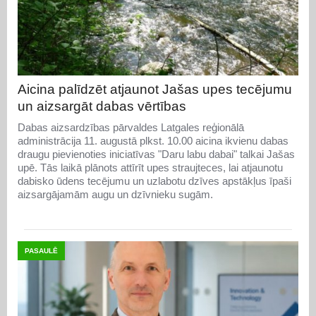
Aicina palīdzēt atjaunot Jašas upes tecējumu
un aizsargāt dabas vērtības
Dabas aizsardzības pārvaldes Latgales reģionālā
administrācija 11. augustā plkst. 10.00 aicina ikvienu dabas
draugu pievienoties iniciatīvas "Daru labu dabai" talkai Jašas
upē. Tās laikā plānots attīrīt upes straujteces, lai atjaunotu
dabisko ūdens tecējumu un uzlabotu dzīves apstākļus īpaši
aizsargājamām augu un dzīvnieku sugām.
PASAULĒ