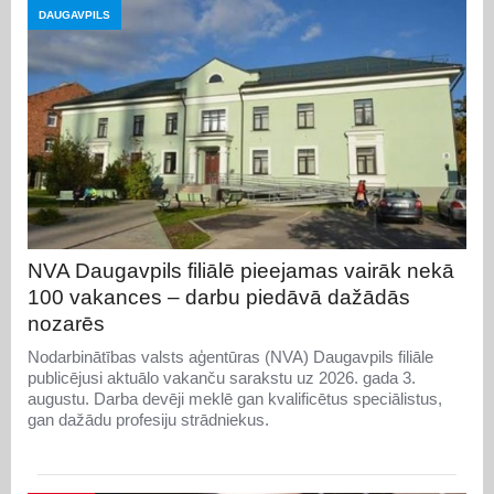
DAUGAVPILS
NVA Daugavpils filiālē pieejamas vairāk nekā
100 vakances – darbu piedāvā dažādās
nozarēs
Nodarbinātības valsts aģentūras (NVA) Daugavpils filiāle
publicējusi aktuālo vakanču sarakstu uz 2026. gada 3.
augustu. Darba devēji meklē gan kvalificētus speciālistus,
gan dažādu profesiju strādniekus.