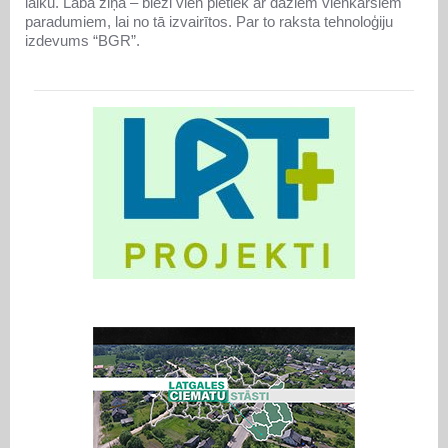
laiku. Labā ziņa – bieži vien pietiek ar dažiem vienkāršiem
paradumiem, lai no tā izvairītos. Par to raksta tehnoloģiju
izdevums “BGR”.