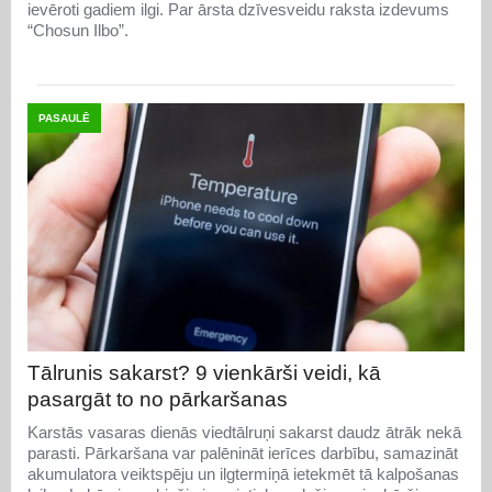
ievēroti gadiem ilgi. Par ārsta dzīvesveidu raksta izdevums
“Chosun Ilbo”.
PASAULĒ
Tālrunis sakarst? 9 vienkārši veidi, kā
pasargāt to no pārkaršanas
Karstās vasaras dienās viedtālruņi sakarst daudz ātrāk nekā
parasti. Pārkaršana var palēnināt ierīces darbību, samazināt
akumulatora veiktspēju un ilgtermiņā ietekmēt tā kalpošanas