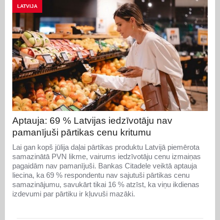
LATVIJA
Aptauja: 69 % Latvijas iedzīvotāju nav
pamanījuši pārtikas cenu kritumu
Lai gan kopš jūlija daļai pārtikas produktu Latvijā piemērota
samazinātā PVN likme, vairums iedzīvotāju cenu izmaiņas
pagaidām nav pamanījuši. Bankas Citadele veiktā aptauja
liecina, ka 69 % respondentu nav sajutuši pārtikas cenu
samazinājumu, savukārt tikai 16 % atzīst, ka viņu ikdienas
izdevumi par pārtiku ir kļuvuši mazāki.