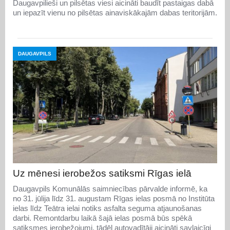
Daugavpilieši un pilsētas viesi aicināti baudīt pastaigas dabā
un iepazīt vienu no pilsētas ainaviskākajām dabas teritorijām.
DAUGAVPILS
Uz mēnesi ierobežos satiksmi Rīgas ielā
Daugavpils Komunālās saimniecības pārvalde informē, ka
no 31. jūlija līdz 31. augustam Rīgas ielas posmā no Institūta
ielas līdz Teātra ielai notiks asfalta seguma atjaunošanas
darbi. Remontdarbu laikā šajā ielas posmā būs spēkā
satiksmes ierobežojumi, tādēļ autovadītāji aicināti savlaicīgi