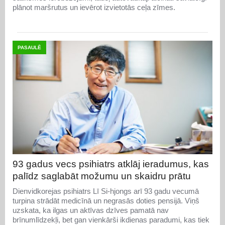
plānot maršrutus un ievērot izvietotās ceļa zīmes.
PASAULĒ
93 gadus vecs psihiatrs atklāj ieradumus, kas
palīdz saglabāt možumu un skaidru prātu
Dienvidkorejas psihiatrs Lī Si-hjongs arī 93 gadu vecumā
turpina strādāt medicīnā un negrasās doties pensijā. Viņš
uzskata, ka ilgas un aktīvas dzīves pamatā nav
brīnumlīdzekļi, bet gan vienkārši ikdienas paradumi, kas tiek