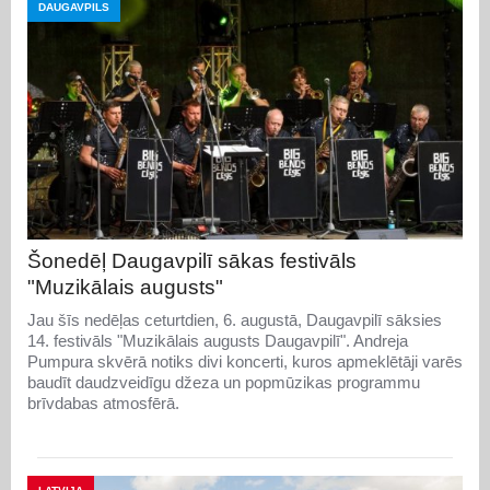
DAUGAVPILS
Šonedēļ Daugavpilī sākas festivāls
"Muzikālais augusts"
Jau šīs nedēļas ceturtdien, 6. augustā, Daugavpilī sāksies
14. festivāls "Muzikālais augusts Daugavpilī". Andreja
Pumpura skvērā notiks divi koncerti, kuros apmeklētāji varēs
baudīt daudzveidīgu džeza un popmūzikas programmu
brīvdabas atmosfērā.