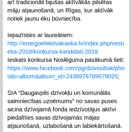
arī tradicionāli bijušas aktīvākās pilsētas
māju atjaunošanā, un Rīgas, kur aktīvāk
notiek jaunu ēku būvniecība.
Iepazīsties ar laureātiem:
http://energoefektivakaeka.lv/index.php/vesture
eka-2018/konkursa-kandidati-2018
Ieskats konkursa Noslēguma pasākumā šeit:
https://www.facebook.com/pg/dzivosiltak/photo
tab=album&album_id=2436976789678025
;
SIA “Daugavpils dzīvokļu un komunālās
saimniecības uzņēmums” no savas puses
aicina dzīvojamā fonda iedzīvotājus aktīvi
piedalīties savas dzīvojamās mājas
atjaunošanā, uzlabošanā un labiekārtošanā.