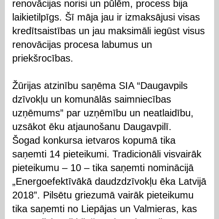
renovācijas norisi un pūlēm, process bija
laikietilpīgs. Šī māja jau ir izmaksājusi visas
kredītsaistības un jau maksimāli iegūst visus
renovācijas procesa labumus un
priekšrocības.
Žūrijas atzinību saņēma SIA “Daugavpils
dzīvokļu un komunālās saimniecības
uzņēmums” par uzņēmību un neatlaidību,
uzsākot ēku atjaunošanu Daugavpilī.
Šogad konkursa ietvaros kopumā tika
saņemti 14 pieteikumi. Tradicionāli visvairāk
pieteikumu – 10 – tika saņemti nominācijā
„Energoefektīvākā daudzdzīvokļu ēka Latvijā
2018”. Pilsētu griezumā vairāk pieteikumu
tika saņemti no Liepājas un Valmieras, kas