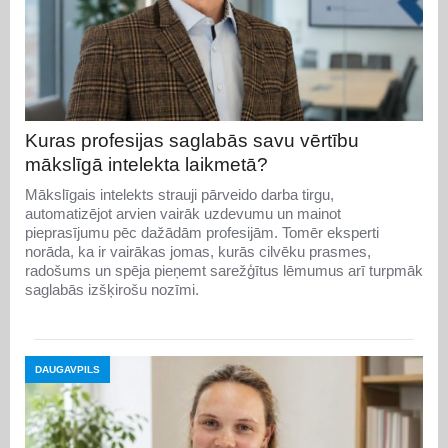
Kuras profesijas saglabās savu vērtību
mākslīgā intelekta laikmetā?
Mākslīgais intelekts strauji pārveido darba tirgu,
automatizējot arvien vairāk uzdevumu un mainot
pieprasījumu pēc dažādām profesijām. Tomēr eksperti
norāda, ka ir vairākas jomas, kurās cilvēku prasmes,
radošums un spēja pieņemt sarežģītus lēmumus arī turpmāk
saglabās izšķirošu nozīmi.
DAUGAVPILS