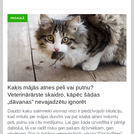
PASAULĒ
Kaķis mājās atnes peli vai putnu?
Veterinārārste skaidro, kāpēc šādas
„dāvanas” nevajadzētu ignorēt
Daudzi kaķu saimnieki vismaz reizi ir piedzīvojuši situāciju,
kad mīlulis pie mājas durvīm vai pat istabā atnes noķertu
peli, putnu vai citu medījumu. Lai gan šāda uzvedība ir pilnīgi
dabiska, tā var radīt risku gan pašam dzīvniekam, gan
cilvēkiem. Par to brīdina veterinārārsti, raksta “DoctorPiter”.