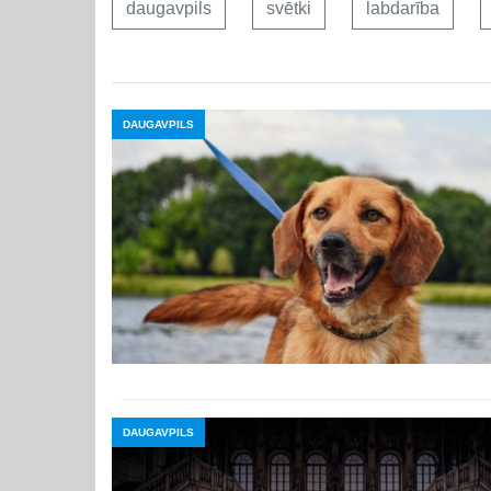
daugavpils
svētki
labdarība
DAUGAVPILS
DAUGAVPILS