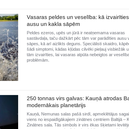
Vasaras peldes un veselība: kā izvairītie
ausu un kakla sāpēm
Peldes ezeros, upēs un jūrā ir neatņemama vasaras
sastāvdaļa, taču dažkārt pēc tām var parādīties ausu 
sāpes, kā arī aizlikts deguns. Speciālisti skaidro, kāp
šādi simptomi, kādas kļūdas cilvēki pieļauj visbiežāk 
tām izvairīties, lai vasaras atpūta nebeigtos ar veselīb
problēmām.
250 tonnas virs galvas: Kauņā atrodas Bal
modernākais planetārijs
Kauņā, Nemunas salas pašā sirdī, apmeklētājus saga
viens no iespaidīgākajiem zinātnes centriem Baltijā –
Zinātnes sala. Tās simbols ir virs ēkas šķietami levitē