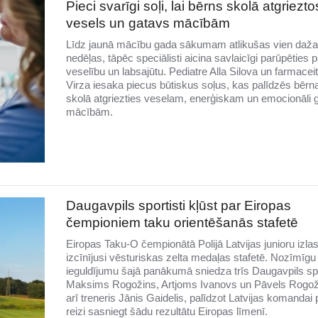
Pieci svarīgi soļi, lai bērns skolā atgriezto
vesels un gatavs mācībām
Līdz jaunā mācību gada sākumam atlikušas vien daž
nedēļas, tāpēc speciālisti aicina savlaicīgi parūpēties 
veselību un labsajūtu. Pediatre Alla Silova un farmacei
Virza iesaka piecus būtiskus soļus, kas palīdzēs bēr
skolā atgriezties veselam, enerģiskam un emocionāli
mācībām.
Daugavpils sportisti kļūst par Eiropas
čempioniem taku orientēšanās stafetē
Eiropas Taku-O čempionātā Polijā Latvijas junioru izla
izcīnījusi vēsturiskas zelta medaļas stafetē. Nozīmīgu
ieguldījumu šajā panākumā sniedza trīs Daugavpils spo
Maksims Rogožins, Artjoms Ivanovs un Pāvels Rogož
arī treneris Jānis Gaidelis, palīdzot Latvijas komandai
reizi sasniegt šādu rezultātu Eiropas līmenī.