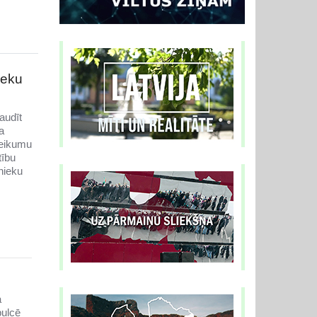
ieku
audīt
a
teikumu
tību
nieku
a
pulcē