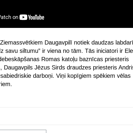
 Ziemassvētkiem Daugavpilī notiek daudzas labdar
z savu siltumu” ir viena no tām. Tās iniciatori ir El
ebeskāpšanas Romas katoļu baznīcas priesteris
, Daugavpils Jēzus Sirds draudzes priesteris Andri
 sabiedriskie darboņi. Viņi kopīgiem spēkiem vēlas
riem.