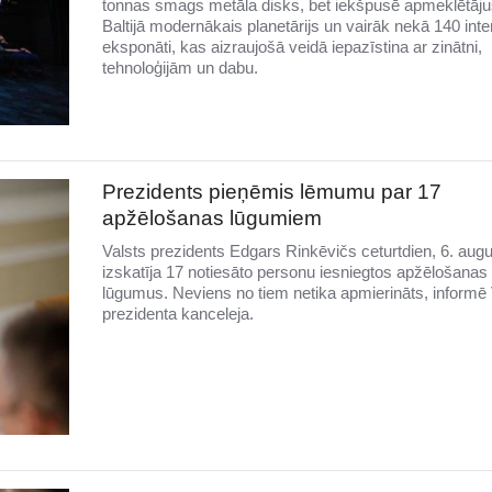
tonnas smags metāla disks, bet iekšpusē apmeklētāju
Baltijā modernākais planetārijs un vairāk nekā 140 inter
eksponāti, kas aizraujošā veidā iepazīstina ar zinātni,
tehnoloģijām un dabu.
Prezidents pieņēmis lēmumu par 17
apžēlošanas lūgumiem
Valsts prezidents Edgars Rinkēvičs ceturtdien, 6. augu
izskatīja 17 notiesāto personu iesniegtos apžēlošanas
lūgumus. Neviens no tiem netika apmierināts, informē 
prezidenta kanceleja.