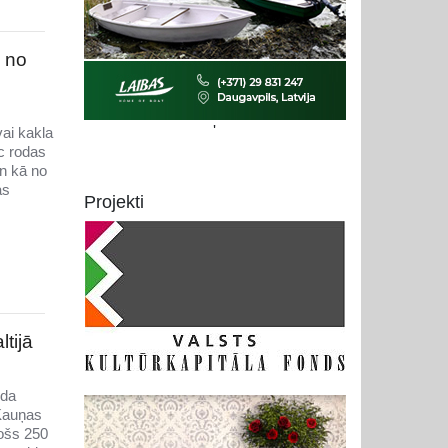
s no
'
vai kakla
ēc rodas
un kā no
as
Projekti
tijā
ida
 Kauņas
jošs 250