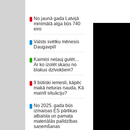
No jaunā gada Latvijā
minimālā alga būs 740
eiro
Valsts svētku mēnesis
Daugavpilī
Kaimiņi neļauj gulēt…
Ar ko izolēt skaņu no
blakus dzīvokļiem?
9 būtiski iemesli, kāpēc
makā neturas nauda. Kā
mainīt situāciju?
No 2025. gada būs
izmaiņas ES pārtikas
atbalsta un pamata
materiālās palīdzības
saņemšanas