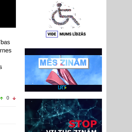
ības
ernes
s
0