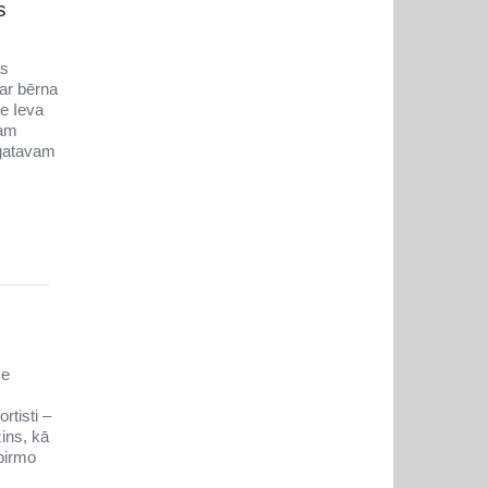
s
as
par bērna
te Ieva
nam
 gatavam
se
rtisti –
ins, kā
 pirmo