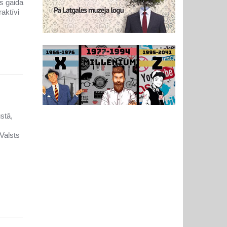
s gaida
aktīvi
stā,
Valsts