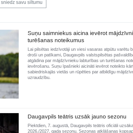
sniedz savu siltumu
Suņu saimniekus aicina ievērot mājdzīvn
turēšanas noteikumus
Lai pilsētas iedzīvotāji un viesi vasaras atpūtu varētu b
droši un patīkami, Daugavpils valstspilsētas pašvaldīb
atgādina par mājdzīvnieku labturības un turēšanas no
ievērošanu. Suņu īpašnieki aicināti ievērot noteikto kār
sabiedriskajās vietās un rūpēties par atbildīgu mājdzīv
uzraudzību.
Daugavpils teātris uzsāk jauno sezonu
Piektdien, 7. augustā, Daugavpils teātris oficiāli uzsāk
2026./2027. gada sezonu. Sezonas atklāšanas kopsa