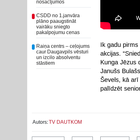
nosacījumos
CSDD no 1.janvāra
plāno paaugstināt
vairāku sniegto
pakalpojumu cenas
Ik gadu pirms
Raiņa centrs – ceļojums
caur Daugavpils vēsturi
akcijas. “Snied
un izcilo absolventu
Kunga Jēzus d
stāstiem
Janušs Bulašs
Ševels, kā arī
palīdzēt senio
Autors:
TV DAUTKOM