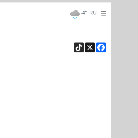
-4°
RU
TikTok
X
Facebook