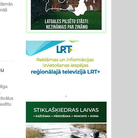
aidāmās
nāli
mu
dīga
n
'
stivālus
audītu