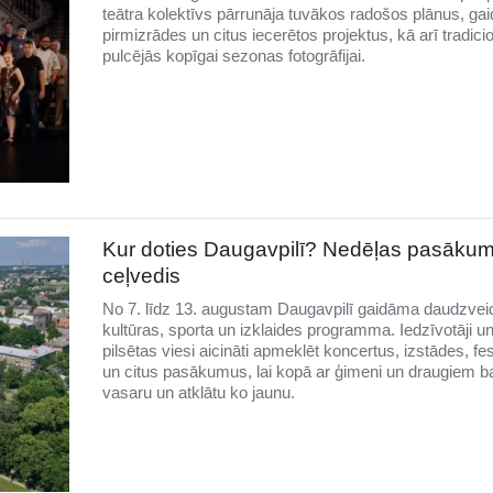
teātra kolektīvs pārrunāja tuvākos radošos plānus, g
pirmizrādes un citus iecerētos projektus, kā arī tradicio
pulcējās kopīgai sezonas fotogrāfijai.
Kur doties Daugavpilī? Nedēļas pasāku
ceļvedis
No 7. līdz 13. augustam Daugavpilī gaidāma daudzvei
kultūras, sporta un izklaides programma. Iedzīvotāji u
pilsētas viesi aicināti apmeklēt koncertus, izstādes, fe
un citus pasākumus, lai kopā ar ģimeni un draugiem b
vasaru un atklātu ko jaunu.