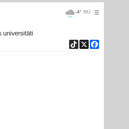
-4°
RU
universitāti
TikTok
X
Facebook