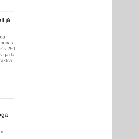
tijā
ida
 Kauņas
jošs 250
s gaida
aktīvi
oga
em