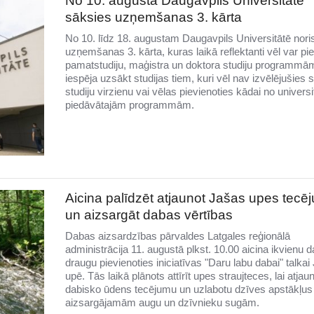
No 10. augusta Daugavpils Universitātē
sāksies uzņemšanas 3. kārta
No 10. līdz 18. augustam Daugavpils Universitātē nori
uzņemšanas 3. kārta, kuras laikā reflektanti vēl var pie
pamatstudiju, maģistra un doktora studiju programmām
iespēja uzsākt studijas tiem, kuri vēl nav izvēlējušies 
studiju virzienu vai vēlas pievienoties kādai no universi
piedāvātajām programmām.
Aicina palīdzēt atjaunot Jašas upes tecē
un aizsargāt dabas vērtības
Dabas aizsardzības pārvaldes Latgales reģionālā
administrācija 11. augustā plkst. 10.00 aicina ikvienu 
draugu pievienoties iniciatīvas "Daru labu dabai" talkai
upē. Tās laikā plānots attīrīt upes straujteces, lai atjau
dabisko ūdens tecējumu un uzlabotu dzīves apstākļus 
aizsargājamām augu un dzīvnieku sugām.