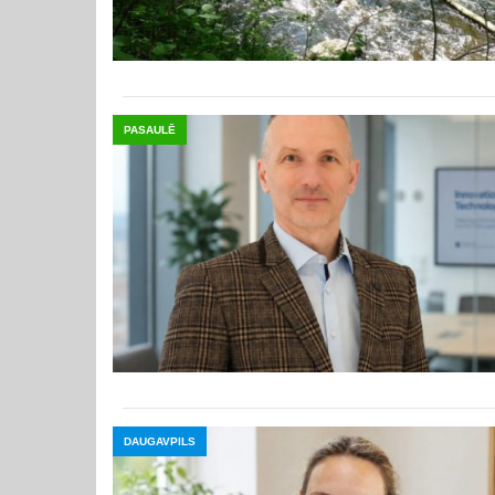
PASAULĒ
DAUGAVPILS