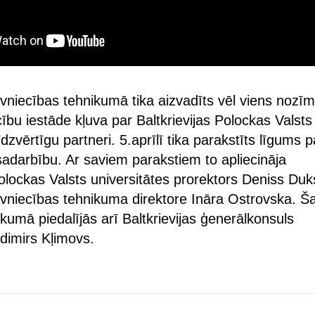
vniecības tehnikumā tika aizvadīts vēl viens nozī
bu iestāde kļuva par Baltkrievijas Polockas Valsts
īdzvērtīgu partneri. 5.aprīlī tika parakstīts līgums p
sadarbību. Ar saviem parakstiem to apliecināja
Polockas Valsts universitātes prorektors Deniss Du
vniecības tehnikuma direktore Ināra Ostrovska. Ša
kumā piedalījās arī Baltkrievijas ģenerālkonsuls
dimirs Kļimovs.