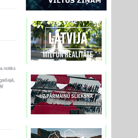
a notiks
gaišajā,
ji