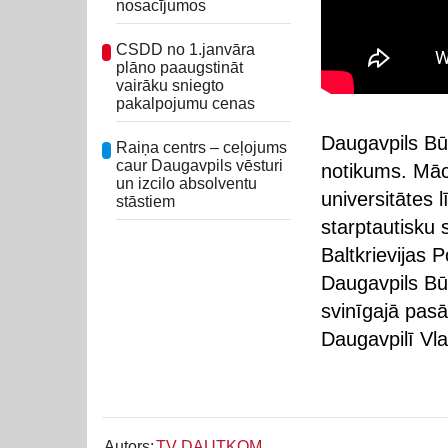
nosacījumos
CSDD no 1.janvāra
plāno paaugstināt
vairāku sniegto
pakalpojumu cenas
Daugavpils Bū
Raiņa centrs – ceļojums
caur Daugavpils vēsturi
notikums. Mācī
un izcilo absolventu
universitātes l
stāstiem
starptautisku 
Baltkrievijas 
Daugavpils Bū
svinīgajā pasā
Daugavpilī Vla
Autors:
TV DAUTKOM