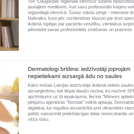
SIA “Daugavpils reģionālā slimnīca” turpina iepazīstinā
jaunajiem mediķiem, kuri savu profesionālo karjeru veid
reģionālajā slimnīcā. Šoreiz stāstu sērijā – interniste d
Nalivaiko, kura pēc rezidentūras kļuvusi par ārsti speciā
ikdienā rūpējas par pacientu veselību, vienlaikus turpin
pilnveidot savas profesionālās zināšanas un prasmes.
Dermatologi brīdina: iedzīvotāji joprojām
nepietiekami aizsargā ādu no saules
Katrs trešais Latvijas iedzīvotājs ikdienā nelieto saules
aizsargkrēmu, bet tikpat daudzi nezina, ko nozīmē SP
apzīmējums uz tā iepakojuma, liecina “Mēness aptiek
pētījumu aģentūras “Norstat” veiktā aptauja. Dermatolo
atgādina, ka regulāra aizsardzība pret ultravioleto sta
palīdz samazināt priekšlaicīgas ādas novecošanās un
vēža risku.