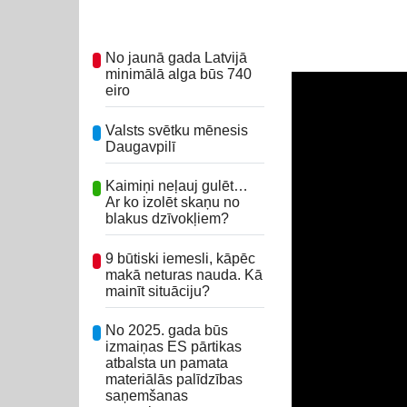
No jaunā gada Latvijā
minimālā alga būs 740
eiro
Valsts svētku mēnesis
Daugavpilī
Kaimiņi neļauj gulēt…
Ar ko izolēt skaņu no
blakus dzīvokļiem?
9 būtiski iemesli, kāpēc
makā neturas nauda. Kā
mainīt situāciju?
No 2025. gada būs
izmaiņas ES pārtikas
atbalsta un pamata
materiālās palīdzības
saņemšanas