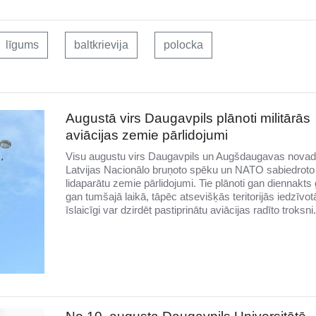
līgums
baltkrievija
polocka
Augustā virs Daugavpils plānoti militārās
aviācijas zemie pārlidojumi
Visu augustu virs Daugavpils un Augšdaugavas novad
Latvijas Nacionālo bruņoto spēku un NATO sabiedroto
lidaparātu zemie pārlidojumi. Tie plānoti gan diennakts 
gan tumšajā laikā, tāpēc atsevišķās teritorijās iedzīvotā
īslaicīgi var dzirdēt pastiprinātu aviācijas radīto troksni.