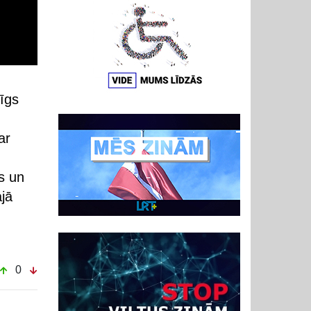
mīgs
ar
ks un
jā
0