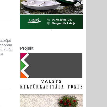
'
atizējot
 dažādām
Projekti
s, kurās
tus