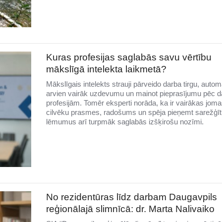
Kuras profesijas saglabās savu vērtību
mākslīgā intelekta laikmetā?
Mākslīgais intelekts strauji pārveido darba tirgu, autom
arvien vairāk uzdevumu un mainot pieprasījumu pēc
profesijām. Tomēr eksperti norāda, ka ir vairākas joma
cilvēku prasmes, radošums un spēja pieņemt sarežģī
lēmumus arī turpmāk saglabās izšķirošu nozīmi.
No rezidentūras līdz darbam Daugavpils
reģionālajā slimnīcā: dr. Marta Nalivaiko