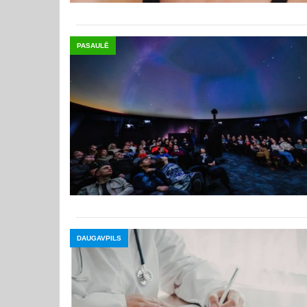
PASAULĒ
DAUGAVPILS