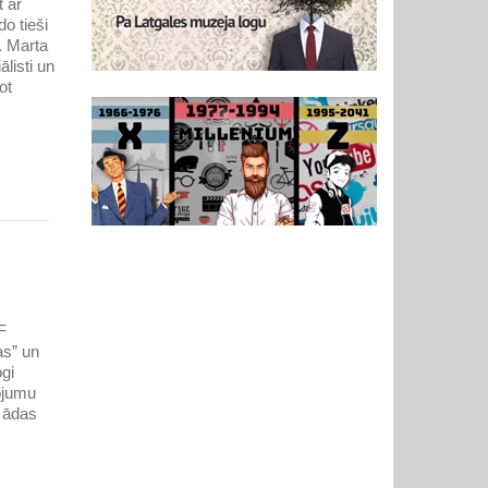
t ar
o tieši
r. Marta
listi un
ot
F
as” un
gi
rojumu
 ādas