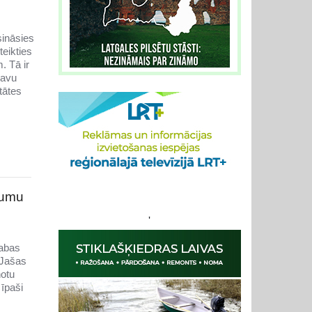
sināsies
teikties
. Tā ir
savu
tātes
jumu
'
dabas
 Jašas
notu
īpaši