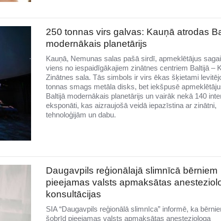
250 tonnas virs galvas: Kauņā atrodas Bal
modernākais planetārijs
Kauņā, Nemunas salas pašā sirdī, apmeklētājus saga
viens no iespaidīgākajiem zinātnes centriem Baltijā –
Zinātnes sala. Tās simbols ir virs ēkas šķietami levitē
tonnas smags metāla disks, bet iekšpusē apmeklētāju
Baltijā modernākais planetārijs un vairāk nekā 140 inter
eksponāti, kas aizraujošā veidā iepazīstina ar zinātni,
tehnoloģijām un dabu.
Daugavpils reģionālajā slimnīcā bērniem
pieejamas valsts apmaksātas anesteziol
konsultācijas
SIA “Daugavpils reģionālā slimnīca” informē, ka bērni
šobrīd pieejamas valsts apmaksātas anesteziologa