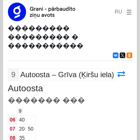
RU
���������
��������� �
�����������
9
Autoosta – Grīva (Ķiršu iela)
Autoosta
������� ���
9
06
40
07
20
50
08
35