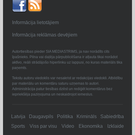
Informācija lietotājiem
Informācija reklāmas devējiem
Autortiesības pieder SIA MEDIASTRIMS, ja nav norādīts cits
īpašnieks. Pilna vai daļēja pārpublicēšana ir atļauta tikai norādot
aktīvo, reāli strādājošo hiperlinku uz lappusi, no kuras materiāls tika
paņemts.
Tekstu autoru viedoklis var nesakrist ar redakcijas viedokli. Atbildību
par materiālu un komentāru saturu uzņemas to autori.
Administrācija patur tiesības dzēst un rediģēt komentārus bez
iepriekšēja paziņojuma un neskaidrojot iemeslus.
Latvija
Daugavpils
Politika
Krimināls
Sabiedrība
Sports
Viss par visu
Video
Ekonomika
Izklaide