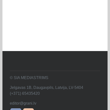
© SIA MEDIASTRIMS
Jelgavas 1B, Daugavpils, Latvija, LV-5404
(+371) 65435420
editor@grani.lv