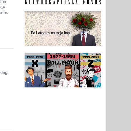
linā
ca»
košās
slēgt