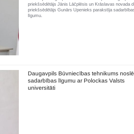
priekšsēdētājs Jānis Lāčplēsis un Krāslavas novada
priekšsēdētājs Gunārs Upenieks parakstīja sadarbība
līgumu.
Daugavpils Būvniecības tehnikums nosl
sadarbības līgumu ar Polockas Valsts
universitāti