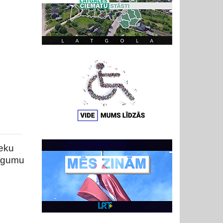
ieku
līgumu