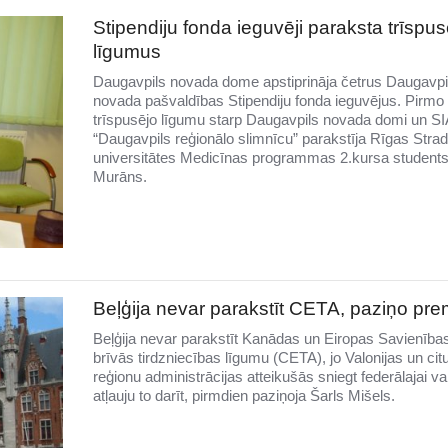
Stipendiju fonda ieguvēji paraksta trīspus
līgumus
Daugavpils novada dome apstiprināja četrus Daugavpi
novada pašvaldības Stipendiju fonda ieguvējus. Pirmo
trīspusējo līgumu starp Daugavpils novada domi un SI
“Daugavpils reģionālo slimnīcu” parakstīja Rīgas Strad
universitātes Medicīnas programmas 2.kursa students
Murāns.
Beļģija nevar parakstīt CETA, paziņo pre
Beļģija nevar parakstīt Kanādas un Eiropas Savienība
brīvās tirdzniecības līgumu (CETA), jo Valonijas un cit
reģionu administrācijas atteikušās sniegt federālajai va
atļauju to darīt, pirmdien paziņoja Šarls Mišels.