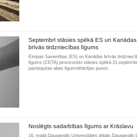
Septembrī stāsies spēkā ES un Kanādas
brīvās tirdzniecības līgums
Eiropas Savienības (ES) un Kanādas brīvās tirdzniecī
līgums (CETA) provizoriski stāsies spēkā 21.septembr
paziņojušas abas līgumslēdzējas puses.
Noslēgts sadarbības līgums ar Krāslavu
16. maijā Daugavpils Universitātes telpās Daugavpil