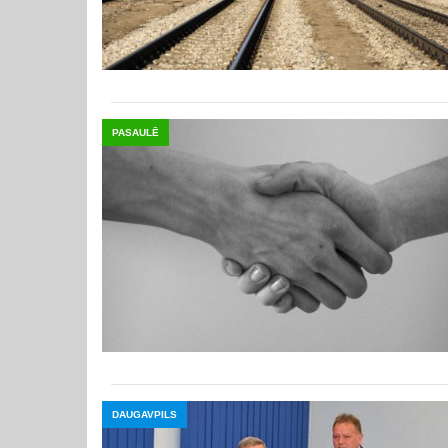
PASAULĒ
DAUGAVPILS