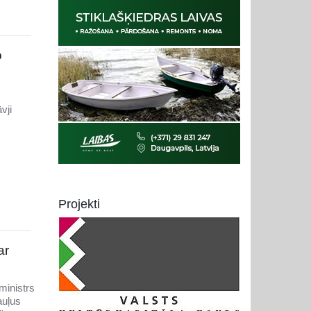
o
vji
Projekti
ar
ministrs
auļus