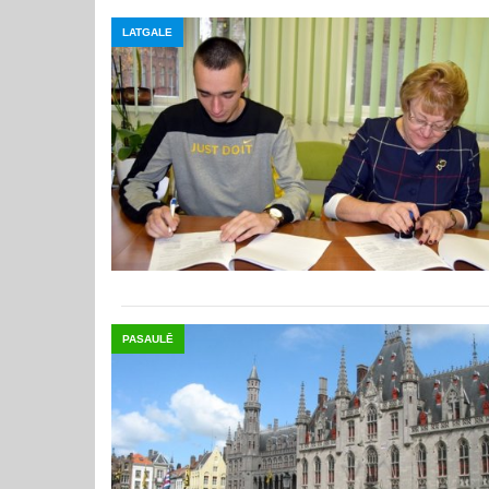
LATGALE
PASAULĒ