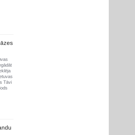
gāzes
tuvas
egādāt
eklēja
ietuvas
s Tāvi
lods
mandu