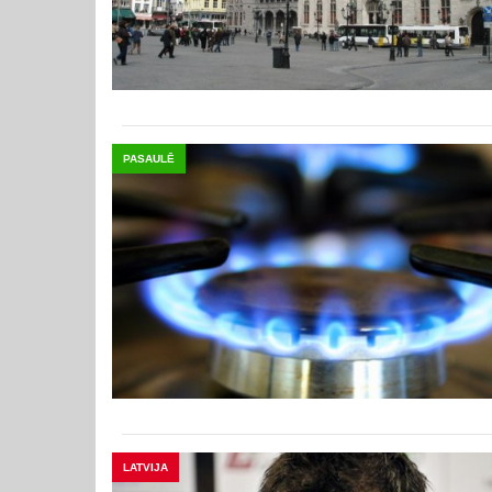
PASAULĒ
LATVIJA