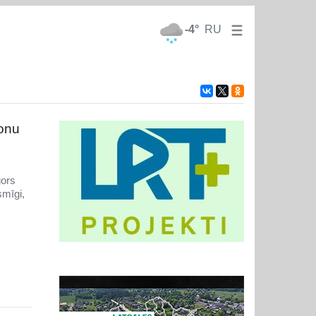
-4°
RU
gonu
gors
smīgi,